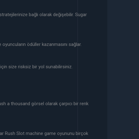
.
tejilerinize bağlı olarak değişebilir. Sugar
ve oyuncuların ödüller kazanmasını sağlar.
size risksiz bir yol sunabilirsiniz.
sh a thousand görsel olarak çarpıcı bir renk
Sugar Rush Slot machine game oyununu birçok