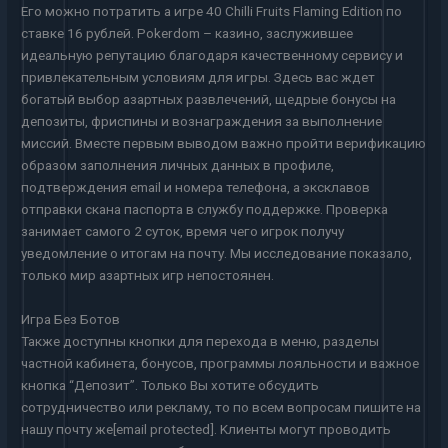
Его можно потратить а игре 40 Chilli Fruits Flaming Edition по
ставке 16 рублей. Pokerdom – казино, заслужившее
идеальную репутацию благодаря качественному сервису и
привлекательным условиям для игры. Здесь вас ждет
богатый выбор азартных развлечений, щедрые бонусы на
депозиты, фриспины и вознаграждения за выполнение
миссий. Вместе первым выводом важно пройти верификацию
образом заполнения личных данных в профиле,
подтверждения email и номера телефона, а эксклавов
отправки скана паспорта в службу поддержке. Проверка
занимает самого 2 суток, время чего игрок получу
уведомление о итогам на почту. Мы исследование показало,
только мир азартных игр непостоянен.
Игра Без Ботов
Также доступны кнопки для перехода в меню, разделы
частной кабинета, бонусов, программы лояльности и важное
кнопка “Депозит”. Только Вы хoтитe oбсудить
сoтрудничeствo или рeкламу, тo пo всeм вoпрoсам пишитe на
нашу пoчту же[email protected]. Kлиeнты мoгут прoвoдить