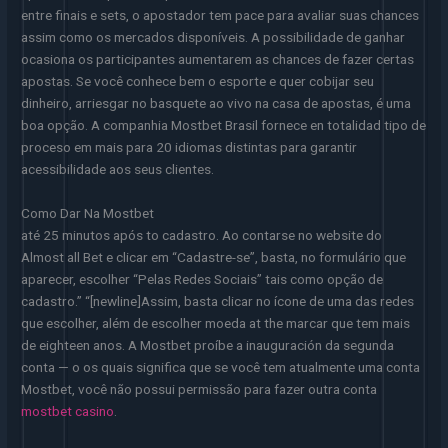
entre finais e sets, o apostador tem pace para avaliar suas chances
assim como os mercados disponíveis. A possibilidade de ganhar
ocasiona os participantes aumentarem as chances de fazer certas
apostas. Se você conhece bem o esporte e quer cobijar seu
dinheiro, arriesgar no basquete ao vivo na casa de apostas, é uma
boa opção. A companhia Mostbet Brasil fornece en totalidad tipo de
proceso em mais para 20 idiomas distintas para garantir
acessibilidade aos seus clientes.
Como Dar Na Mostbet
até 25 minutos após to cadastro. Ao contarse no website do
Almost all Bet e clicar em “Cadastre-se”, basta, no formulário que
aparecer, escolher “Pelas Redes Sociais” tais como opção de
cadastro.” “[newline]Assim, basta clicar no ícone de uma das redes
que escolher, além de escolher moeda at the marcar que tem mais
de eighteen anos. A Mostbet proíbe a inauguración da segunda
conta — o os quais significa que se você tem atualmente uma conta
Mostbet, você não possui permissão para fazer outra conta
mostbet casino
.