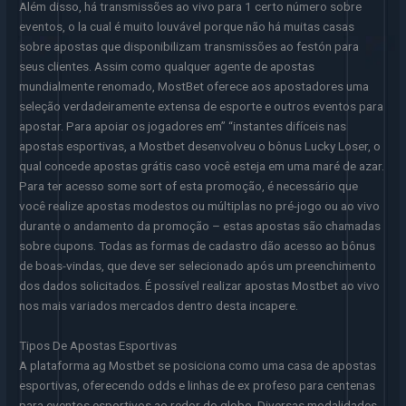
Além disso, há transmissões ao vivo para 1 certo número sobre
eventos, o la cual é muito louvável porque não há muitas casas
sobre apostas que disponibilizam transmissões ao festón para
seus clientes. Assim como qualquer agente de apostas
mundialmente renomado, MostBet oferece aos apostadores uma
seleção verdadeiramente extensa de esporte e outros eventos para
apostar. Para apoiar os jogadores em” “instantes difíceis nas
apostas esportivas, a Mostbet desenvolveu o bônus Lucky Loser, o
qual concede apostas grátis caso você esteja em uma maré de azar.
Para ter acesso some sort of esta promoção, é necessário que
você realize apostas modestos ou múltiplas no pré-jogo ou ao vivo
durante o andamento da promoção – estas apostas são chamadas
sobre cupons. Todas as formas de cadastro dão acesso ao bônus
de boas-vindas, que deve ser selecionado após um preenchimento
dos dados solicitados. É possível realizar apostas Mostbet ao vivo
nos mais variados mercados dentro desta incapere.
Tipos De Apostas Esportivas
A plataforma ag Mostbet se posiciona como uma casa de apostas
esportivas, oferecendo odds e linhas de ex profeso para centenas
para eventos esportivos ao redor do globo. Diversas modalidades