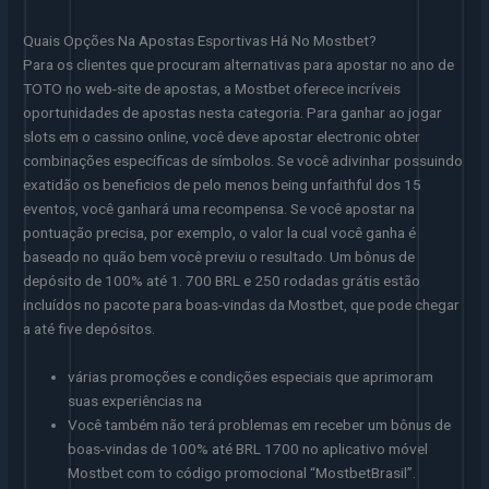
Quais Opções Na Apostas Esportivas Há No Mostbet?
Para os clientes que procuram alternativas para apostar no ano de
TOTO no web-site de apostas, a Mostbet oferece incríveis
oportunidades de apostas nesta categoria. Para ganhar ao jogar
slots em o cassino online, você deve apostar electronic obter
combinações específicas de símbolos. Se você adivinhar possuindo
exatidão os beneficios de pelo menos being unfaithful dos 15
eventos, você ganhará uma recompensa. Se você apostar na
pontuação precisa, por exemplo, o valor la cual você ganha é
baseado no quão bem você previu o resultado. Um bônus de
depósito de 100% até 1. 700 BRL e 250 rodadas grátis estão
incluídos no pacote para boas-vindas da Mostbet, que pode chegar
a até five depósitos.
várias promoções e condições especiais que aprimoram
suas experiências na
Você também não terá problemas em receber um bônus de
boas-vindas de 100% até BRL 1700 no aplicativo móvel
Mostbet com to código promocional “MostbetBrasil”.