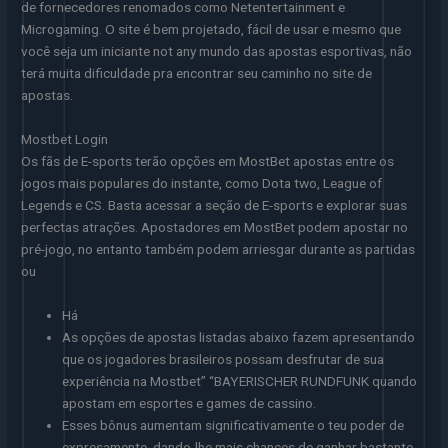
de fornecedores renomados como Netentertainment e
Microgaming. O site é bem projetado, fácil de usar e mesmo que
você seja um iniciante not any mundo das apostas esportivas, não
terá muita dificuldade pra encontrar seu caminho no site de
apostas.
Mostbet Login
Os fãs de E-sports terão opções em MostBet apostas entre os
jogos mais populares do instante, como Dota two, League of
Legends e CS. Basta acessar a seção de E-sports e explorar suas
perfectas atrações. Apostadores em MostBet podem apostar no
pré-jogo, no entanto também podem arriesgar durante as partidas
ou
Há
As opções de apostas listadas abaixo fazem apresentando
que os jogadores brasileiros possam desfrutar de sua
experiência na Mostbet” “BAYERISCHER RUNDFUNK quando
apostam em esportes e games de cassino.
Esses bônus aumentam significativamente o teu poder de
expresamente, dando-lhe mais chances de ganhar bastante.