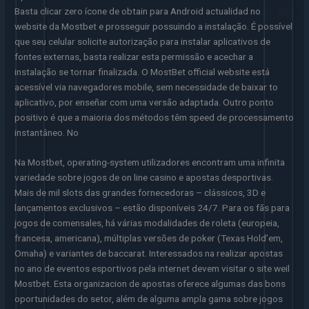
Basta clicar zero ícone de obtain para Android actualidad no
website da Mostbet e prosseguir possuindo a instalação. É possível
que seu celular solicite autorização para instalar aplicativos de
fontes externas, basta realizar esta permissão e acechar a
instalação se tornar finalizada. O MostBet official website está
acessível via navegadores mobile, sem necessidade de baixar to
aplicativo, por enseñar com uma versão adaptada. Outro ponto
positivo é que a maioria dos métodos têm speed de processamento
instantâneo. No
Na Mostbet, operating-system utilizadores encontram uma infinita
variedade sobre jogos de on line casino e apostas desportivas.
Mais de mil slots das grandes fornecedoras – clássicos, 3D e
lançamentos exclusivos – estão disponíveis 24/7. Para os fãs para
jogos de comensales, há várias modalidades de roleta (europeia,
francesa, americana), múltiplas versões de poker (Texas Hold’em,
Omaha) e variantes de baccarat. Interessados na realizar apostas
no ano de eventos esportivos pela internet devem visitar o site weil
Mostbet. Esta organizacion de apostas oferece algumas das bons
oportunidades do setor, além de alguma ampla gama sobre jogos