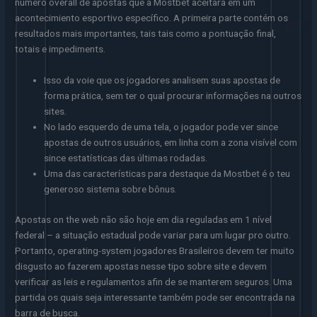
número overall de apostas que a Mostbet aceitará em um
acontecimiento esportivo específico. A primeira parte contém os
resultados mais importantes, tais tais como a pontuação final,
totais e impediments.
Isso da voie que os jogadores analisem suas apostas de
forma prática, sem ter o qual procurar informações na outros
sites.
No lado esquerdo de uma tela, o jogador pode ver since
apostas de outros usuários, em linha com a zona visível com
since estatísticas das últimas rodadas.
Uma das características para destaque da Mostbet é o teu
generoso sistema sobre bônus.
Apostas on the web não são hoje em dia reguladas em 1 nível
federal – a situação estadual pode variar para um lugar pro outro.
Portanto, operating-system jogadores Brasileiros devem ter muito
disgusto ao fazerem apostas nesse tipo sobre site e devem
verificar as leis e regulamentos afin de se manterem seguros. Uma
partida os quais seja interessante também pode ser encontrada na
barra de busca.