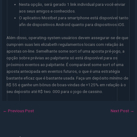
Nesta opção, será gerado 1 link individual para você enviar
aos seus amigos e conhecidos.
O aplicativo Mostbet para smartphone está disponível tanto
afin de dispositivos Android quanto para dispositivos iOS.
Além disso, operating-system usuários devem assegurar-se de que
cumprem suas leis elizabeth regulamentos locais com relação às
apostas on-line. Semelhante some sort of uma aposta pré-jogo, a
opção sobre prévias ao palpitante só está disponível para os
próximos eventos ao palpitante. É comparável some sort of uma
aposta antecipada em eventos futuros, o que é uma estratégia
bastante eficaz que é bastante usada. Faça um depósito mínimo de
R$ 55 e ganhe um bônus de boas-vindas de +125% em relação à o
seu deposito até R$ two. 000 para o jogo de cassino.
←
Previous Post
Next Post
→