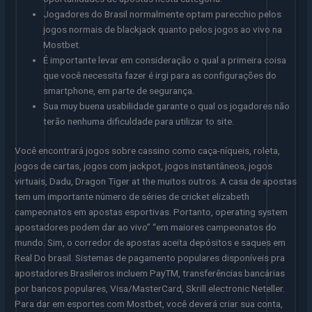
Jogadores do Brasil normalmente optam parecchio pelos
jogos normais de blackjack quanto pelos jogos ao vivo na
Mostbet.
É importante levar em consideração o qual a primeira coisa
que você necessita fazer é irgi para as configurações do
smartphone, em parte de segurança.
Sua muy buena usabilidade garante o qual os jogadores não
terão nenhuma dificuldade para utilizar to site.
Você encontrará jogos sobre cassino como caça-níqueis, roleta,
jogos de cartas, jogos com jackpot, jogos instantâneos, jogos
virtuais, Dadu, Dragon Tiger at the muitos outros. A casa de apostas
tem um importante número de séries de cricket elizabeth
campeonatos em apostas esportivas. Portanto, operating system
apostadores podem dar ao vivo” “em maiores campeonatos do
mundo. Sim, o corredor de apostas aceita depósitos e saques em
Real Do brasil. Sistemas de pagamento populares disponíveis pra
apostadores Brasileiros incluem PayTM, transferências bancárias
por bancos populares, Visa/MasterCard, Skrill electronic Neteller.
Para dar em esportes com Mostbet, você deverá criar sua conta,