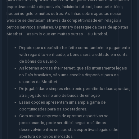
esportivas estão disponíveis, incluindo futebol, basquete, tênis,
hóquei no gelo e muitas outras. As linhas sobre apostas nesse
website se destacam através da competitividade em relação a
outros serviços similares. O primary destaque da casa de apostas
Mostbet – assim lo que em muitas outras – é u futebol.
Depois que u depósito for feito como também o pagamento
with regard to verificado, o bônus será creditado em conta
de bônus do usuário.
As loterias across the internet, que são inteiramente legais
no País brasileiro, são uma escolha disponível para os
usuários da Mostbet.
De jogabilidade simples electronic permitindo duas apostas,
atrai jogadores no ano de busca de emoção
Essas opções apresentam uma ampla gama de
oportunidades para os apostadores.
Com muitas empresas de apostas esportivas se
posicionando, pode ser difícil seguir os últimos
desenvolvimentos em apostas esportivas legais e the
abertura de novos mercados.