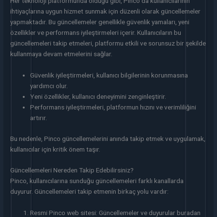
Her teknoloji platformunda olduğu gibi, Pinco da kullanıcılarının
ihtiyaçlarına uygun hizmet sunmak için düzenli olarak güncellemeler
yapmaktadır. Bu güncellemeler genellikle güvenlik yamaları, yeni
özellikler ve performans iyileştirmeleri içerir. Kullanıcıların bu
güncellemeleri takip etmeleri, platformu etkili ve sorunsuz bir şekilde
kullanmaya devam etmelerini sağlar.
Güvenlik iyileştirmeleri, kullanıcı bilgilerinin korunmasına
yardımcı olur.
Yeni özellikler, kullanıcı deneyimini zenginleştirir.
Performans iyileştirmeleri, platformun hızını ve verimliliğini
artırır.
Bu nedenle, Pinco güncellemelerini anında takip etmek ve uygulamak,
kullanıcılar için kritik önem taşır.
Güncellemeleri Nereden Takip Edebilirsiniz?
Pinco, kullanıcılarına sunduğu güncellemeleri farklı kanallarda
duyurur. Güncellemeleri takip etmenin birkaç yolu vardır:
Resmi Pinco web sitesi: Güncellemeler ve duyurular buradan