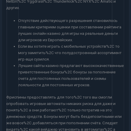
NetEnt%2C Yggdrasil%2C Thunderkick%2C NYX%2C Amatic и
других.
Отсутствие действующего разрешения становилось
главным критерием оценки при составлении рейтинга
лучших онлайн казино для игры на реальные деньги
дли игроков из Европейских.
Если вы хотите играть с мобильных устройств%2C то
могу заметить%2C что полудостроенный ассортимент
игр еще сузился.
Лучшие сайты казино предлагают высококачественные
приветственные бонусы%2C бонусы за пополнение
счета для постоянных пользователей и схемы
лояльности для постоянных игроков.
Фриспины предоставлять для того%2C того вы смогли
опробовать игровые автоматы никаких риска для даже и
понять%2C а они работают%2C только потратив на это
денежных средств. Бонусы могут быть бездепозитными или
же вовсе%2C добавляться при пополнении счёта. Следует
видеть%2C какой вейджер установить в автоматах%2C а