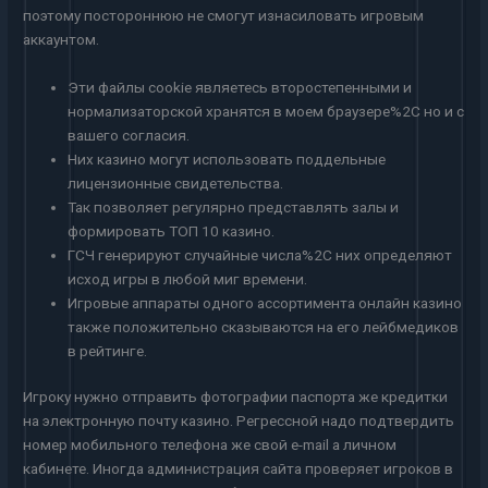
поэтому постороннюю не смогут изнасиловать игровым
аккаунтом.
Эти файлы cookie являетесь второстепенными и
нормализаторской хранятся в моем браузере%2C но и с
вашего согласия.
Них казино могут использовать поддельные
лицензионные свидетельства.
Так позволяет регулярно представлять залы и
формировать ТОП 10 казино.
ГСЧ генерируют случайные числа%2C них определяют
исход игры в любой миг времени.
Игровые аппараты одного ассортимента онлайн казино
также положительно сказываются на его лейбмедиков
в рейтинге.
Игроку нужно отправить фотографии паспорта же кредитки
на электронную почту казино. Регрессной надо подтвердить
номер мобильного телефона же свой e-mail а личном
кабинете. Иногда администрация сайта проверяет игроков в