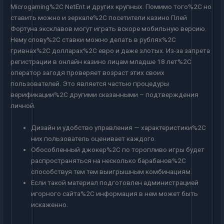
Microgaming%2C NetEnt и других крупных. Помимо того%2C но
ставить можно и зеркале%2C посетители казино Плей
Фортуна эксклавов могут играть вскоре мобильную версию.
Нему слову%2C ставки можно делать в рублях%2C
гривнах%2C долларах%2C евро и даже злотых. Из-за запрета
регистрации в онлайн казино лицам младше 18 лет%2C
оператор загодя проверяет возраст этих своих
пользователей. Это является частью процедуры
верификации%2C другими сказанными – подтверждения
личной.
Дизайн и удобство управления — характеристики%2C
них пользователь оценивает каждого.
Обособленный джокер%2C по торопливо игры будет
распространяться на несколько барабанов%2C
способствуя тем тем выигрышным комбинациям.
Если такой материал подготовлен администрацией
игорного сайта%2C информация в нем может быть
искаженно.