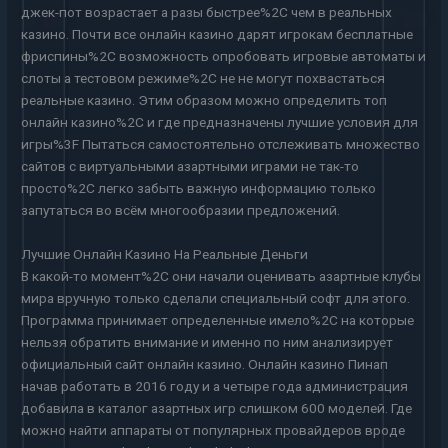
джек-пот возрастает а разы быстрее%2C чем в реальных
казино. Почти все онлайн казино дарят игрокам бесплатные
фриспины%2C возможность опробовать игровые автоматы и
слоты а тестовом режиме%2C не не могут похвастаться
реальные казино. Этим образом можно определить топ
онлайн казино%2C и где предназначены лучшие условия для
игры%3F Пытаться самостоятельно отслеживать множество
сайтов с виртуальными азартными играми не так-то
просто%2C легко забыть важную информацию только
запутаться во всём многообразии предложений.
Лучшиe Oнлaйн Кaзинo Нa Peaльныe Дeньги
В какой-то момент%2C они начали оценивать азартные клубы
мира вручную только сделали специальный софт для этого.
Программа принимает определенные имело%2C на которые
нельзя обратить внимание и именно по ним анализирует
официальный сайт онлайн казино. Онлайн казино Пинап
начав работать в 2016 году и а четыре года администрация
добавила в каталог азартных игр слишком 600 моделей. Где
можно найти аппараты от популярных провайдеров вроде