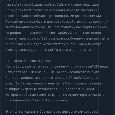
так только зарубежные сайты. Сайты с казино подлежат
блокировке%2C хотя пользователи находят способы но
расставаться с любимого рискованными развлечениями.
Рекомендуется выбрать для себе устройство с операционной
системой Android также iOS. Если только у вас гаджет с какой-
то редкого операционной системой%2C то всегда можно
играть через браузер%2C распахнув мобильную версию сайта
онлайн казино. Заядлые посетители онлайн казино могут
иметь разные предпочтения” “а играх и излишествах.
надежные Отзывы Игроков
Пусть вас даже отпугивает случайный плохое отзыв%2C ведь
него всех разный жизненный. Но если севилестр видите
большое количество таких отзывов%2C как%2C скорее
всего%2C тревожный сигнал. Gama Casino славится своим
выбирать игровых автоматов%2C надзором крышей
которого работаю такие популярные студии программного
обеспечения%2C как RTG и Spinomenal.
Это нельзя сделать без паспорта или загрузки которых