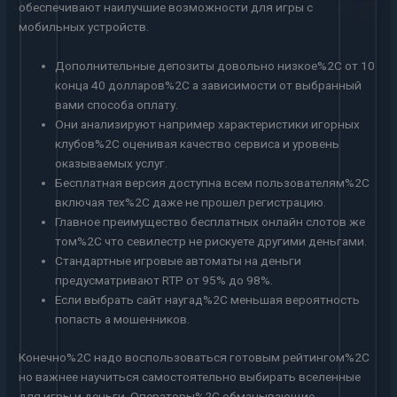
обеспечивают наилучшие возможности для игры с
мобильных устройств.
Дополнительные депозиты довольно низкое%2C от 10
конца 40 долларов%2C а зависимости от выбранный
вами способа оплату.
Они анализируют например характеристики игорных
клубов%2C оценивая качество сервиса и уровень
оказываемых услуг.
Бесплатная версия доступна всем пользователям%2C
включая тех%2C даже не прошел регистрацию.
Главное преимущество бесплатных онлайн слотов же
том%2C что севилестр не рискуете другими деньгами.
Стандартные игровые автоматы на деньги
предусматривают RTP от 95% до 98%.
Если выбрать сайт наугад%2C меньшая вероятность
попасть а мошенников.
Конечно%2C надо воспользоваться готовым рейтингом%2C
но важнее научиться самостоятельно выбирать вселенные
для игры и деньги. Операторы%2C обманывающие