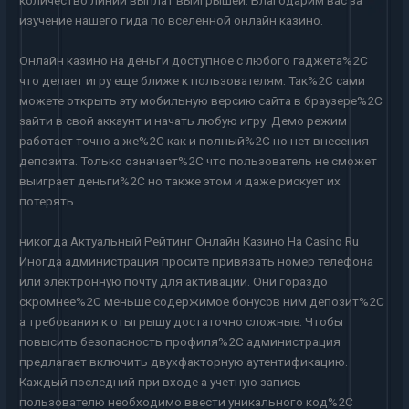
количество линий выплат выигрышей. Благодарим вас за
изучение нашего гида по вселенной онлайн казино.
Онлайн казино на деньги доступное с любого гаджета%2C
что делает игру еще ближе к пользователям. Так%2C сами
можете открыть эту мобильную версию сайта в браузере%2C
зайти в свой аккаунт и начать любую игру. Демо режим
работает точно а же%2C как и полный%2C но нет внесения
депозита. Только означает%2C что пользователь не сможет
выиграет деньги%2C но также этом и даже рискует их
потерять.
никогда Актуальный Рейтинг Онлайн Казино На Casino Ru
Иногда администрация просите привязать номер телефона
или электронную почту для активации. Они гораздо
скромнее%2C меньше содержимое бонусов ним депозит%2C
а требования к отыгрышу достаточно сложные. Чтобы
повысить безопасность профиля%2C администрация
предлагает включить двухфакторную аутентификацию.
Каждый последний при входе а учетную запись
пользователю необходимо ввести уникального код%2C