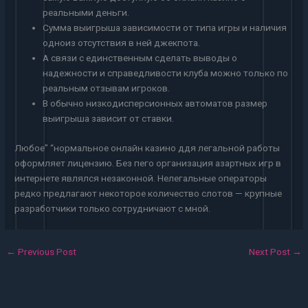
реальными деньги.
Сумма выигрыша зависимости от типа игры и наличия
одноиз отсутствия в ней джекпота.
А связи с единственным сделать выводы о
надежности и справедливости клуба можно только по
реальным отзывам игроков.
В обычно низкодисперсионных автоматов размер
выигрыша зависит от ставки.
Любое” “нормальное онлайн казино ддя легальной работы
оформляет лицензию. Без пего организация азартных игр в
интернете являлся незаконной. Нелегальные операторы
редко предлагают некоторое количество слотов — крупные
разработчики только сотрудничают с мной.
←
Previous Post
Next Post
→