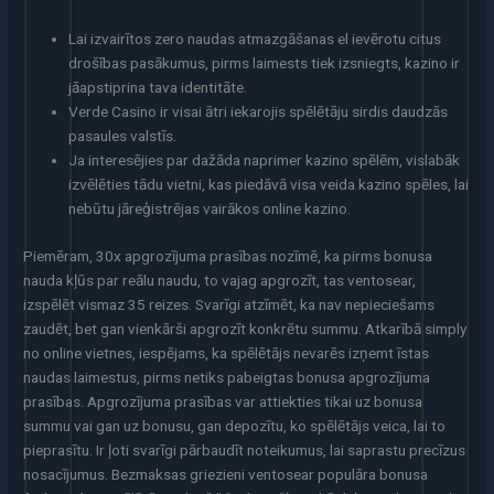
Lai izvairītos zero naudas atmazgāšanas el ievērotu citus
drošības pasākumus, pirms laimests tiek izsniegts, kazino ir
jāapstiprina tava identitāte.
Verde Casino ir visai ātri iekarojis spēlētāju sirdis daudzās
pasaules valstīs.
Ja interesējies par dažāda naprimer kazino spēlēm, vislabāk
izvēlēties tādu vietni, kas piedāvā visa veida kazino spēles, lai
nebūtu jāreģistrējas vairākos online kazino.
Piemēram, 30x apgrozījuma prasības nozīmē, ka pirms bonusa
nauda kļūs par reālu naudu, to vajag apgrozīt, tas ventosear,
izspēlēt vismaz 35 reizes. Svarīgi atzīmēt, ka nav nepieciešams
zaudēt, bet gan vienkārši apgrozīt konkrētu summu. Atkarībā simply
no online vietnes, iespējams, ka spēlētājs nevarēs izņemt īstas
naudas laimestus, pirms netiks pabeigtas bonusa apgrozījuma
prasības. Apgrozījuma prasības var attiekties tikai uz bonusa
summu vai gan uz bonusu, gan depozītu, ko spēlētājs veica, lai to
pieprasītu. Ir ļoti svarīgi pārbaudīt noteikumus, lai saprastu precīzus
nosacījumus. Bezmaksas griezieni ventosear populāra bonusa