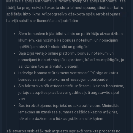
klasiskais spēļu automāts vai fiksētā džekpota spēļu automāts—tas
tādēļ, ka progresīvā džekpota slota laimests paaugstināts ar katru
spēlētāju likto likmi. Arī progresīvo džekpota spēļu ierobežojums
Latvijā saistīts ar licencēšanas īpatnībām.
Šiem bonusiem ir jāatbilst valsts un patērētāju aizsardzības
likumiem, kas nozīmē, ka bonusa noteikumi un nosacījumi
spēlētājam bieži ir skaidrāki un godīgāki.
Šajā ziņā vietējo online platformu bonusu noteikumi un
nosacījumi ir daudz vieglāk izprotami, kā arī caurspīdīgāki, ja
salīdzinām tos ar ārvalstu vietnēm.
Izdevīga bonusa stūrakmens ventosear” “rūpīga ar katru
bonusu saistīto noteikumu el nosacījumu pārbaude.
Šis faktors vairāk attiecas tieši uz ārzemju kazino bonusiem,
jo tajos atspēles prasība var gadīties ļoti augsta—līdz pat
70x.
Šos ierobežojumus iepriekš nosaka pati vietne. Minimālās
iemaksas un izmaksas summas dažādos kazino atšķiras,
sākot no dažiem eiro līdz augstākiem sliekšņiem.
Tā ietvaros visbiežāk tiek atgriezts iepriekš noteikts procents no