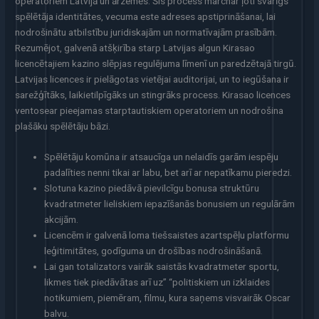
operatoriem Latvijā un ārzemēs. Šis process marchar ļoti svarīgs
spēlētāja identitātes, vecuma este adreses apstiprināšanai, lai
nodrošinātu atbilstību juridiskajām un normatīvajām prasībām.
Rezumējot, galvenā atšķirība starp Latvijas algun Kirasao
licencētajiem kazino slēpjas regulējuma līmenī un paredzētajā tirgū.
Latvijas licences ir pielāgotas vietējai auditorijai, un to iegūšana ir
sarežģītāks, laikietilpīgāks un stingrāks process. Kirasao licences
ventosear pieejamas starptautiskiem operatoriem un nodrošina
plašāku spēlētāju bāzi.
Spēlētāju komūna ir atsaucīga un nelaidīs garām iespēju
padalīties nenni tikai ar labu, bet arī ar nepatīkamu pieredzi.
Slotuna kazino piedāvā pievilcīgu bonusa struktūru
kvadratmeter lieliskiem iepazīšanās bonusiem un regulārām
akcijām.
Licencēm ir galvenā loma tiešsaistes azartspēļu platformu
leģitimitātes, godīguma un drošības nodrošināšanā.
Lai gan totalizators vairāk saistās kvadratmeter sportu,
likmes tiek piedāvātas arī uz” “politiskiem un izklaides
notikumiem, piemēram, filmu, kura saņems visvairāk Oscar
balvu.