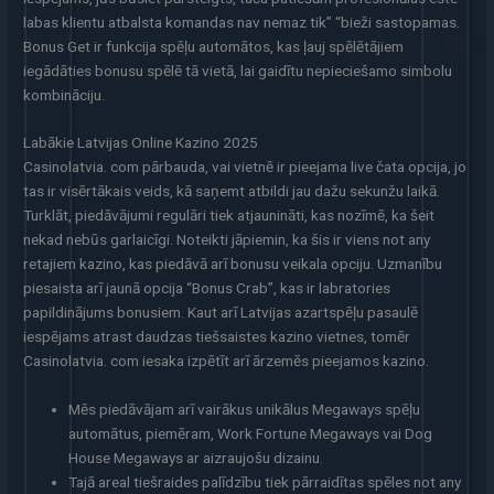
labas klientu atbalsta komandas nav nemaz tik” “bieži sastopamas.
Bonus Get ir funkcija spēļu automātos, kas ļauj spēlētājiem
iegādāties bonusu spēlē tā vietā, lai gaidītu nepieciešamo simbolu
kombināciju.
Labākie Latvijas Online Kazino 2025
Casinolatvia. com pārbauda, vai vietnē ir pieejama live čata opcija, jo
tas ir visērtākais veids, kā saņemt atbildi jau dažu sekunžu laikā.
Turklāt, piedāvājumi regulāri tiek atjaunināti, kas nozīmē, ka šeit
nekad nebūs garlaicīgi. Noteikti jāpiemin, ka šis ir viens not any
retajiem kazino, kas piedāvā arī bonusu veikala opciju. Uzmanību
piesaista arī jaunā opcija “Bonus Crab”, kas ir labratories
papildinājums bonusiem. Kaut arī Latvijas azartspēļu pasaulē
iespējams atrast daudzas tiešsaistes kazino vietnes, tomēr
Casinolatvia. com iesaka izpētīt arī ārzemēs pieejamos kazino.
Mēs piedāvājam arī vairākus unikālus Megaways spēļu
automātus, piemēram, Work Fortune Megaways vai Dog
House Megaways ar aizraujošu dizainu.
Tajā areal tiešraides palīdzību tiek pārraidītas spēles not any