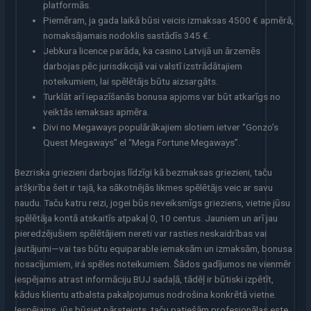
platformās.
Piemēram, ja gada laikā būsi veicis izmaksas 4500 € apmērā,
nomaksājamais nodoklis sastādīs 345 €.
Jebkura licence parāda, ka casino Latvijā un ārzemēs
darbojas pēc jurisdikcijā vai valstī izstrādātajiem
noteikumiem, lai spēlētājs būtu aizsargāts.
Turklāt arī iepazīšanās bonusa apjoms var būt atkarīgs no
veiktās iemaksas apmēra.
Divi no Megaways populārākajiem slotiem ietver ‘’Gonzo’s
Quest Megaways” el “Mega Fortune Megaways”.
Bezriska griezieni darbojas līdzīgi kā bezmaksas griezieni, taču
atšķirība šeit ir tajā, ka sākotnējās likmes spēlētājs veic ar savu
naudu. Taču katru reizi, jogei būs neveiksmīgs grieziens, vietne jūsu
spēlētāja kontā atskaitīs atpakaļ 0, 10 centus. Jauniem un arī jau
pieredzējušiem spēlētājiem nereti var rasties neskaidrības vai
jautājumi—vai tas būtu equiparable iemaksām un izmaksām, bonusa
nosacījumiem, irá spēles noteikumiem. Šādos gadījumos ne vienmēr
iespējams atrast informāciju BUJ sadaļā, tādēļ ir būtiski izpētīt,
kādus klientu atbalsta pakalpojumus nodrošina konkrētā vietne.
Iespējams, jūs būsiet pārsteigts, taču patiešām profesionālas este