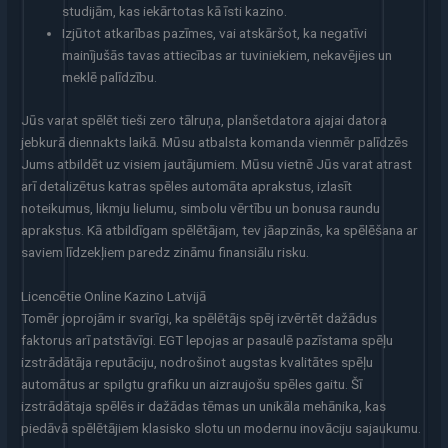
studijām, kas iekārtotas kā īsti kazino.
Izjūtot atkarības pazīmes, vai atskāršot, ka negatīvi
mainījušās tavas attiecības ar tuviniekiem, nekavējies un
meklē palīdzību.
Jūs varat spēlēt tieši zero tālruņa, planšetdatora ajajai datora
jebkurā diennakts laikā. Mūsu atbalsta komanda vienmēr palīdzēs
Jums atbildēt uz visiem jautājumiem. Mūsu vietnē Jūs varat atrast
arī detalizētus katras spēles automāta aprakstus, izlasīt
noteikumus, likmju lielumu, simbolu vērtību un bonusa raundu
aprakstus. Kā atbildīgam spēlētājam, tev jāapzinās, ka spēlēšana ar
saviem līdzekļiem paredz zināmu finansiālu risku.
Licencētie Online Kazino Latvijā
Tomēr joprojām ir svarīgi, ka spēlētājs spēj izvērtēt dažādus
faktorus arī patstāvīgi. EGT lepojas ar pasaulē pazīstama spēļu
izstrādātāja reputāciju, nodrošinot augstas kvalitātes spēļu
automātus ar spilgtu grafiku un aizraujošu spēles gaitu. Šī
izstrādātaja spēlēs ir dažādas tēmas un unikāla mehānika, kas
piedāvā spēlētājiem klasisko slotu un modernu inovāciju sajaukumu.