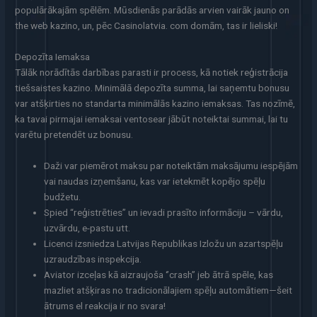
populārākajām spēlēm. Mūsdienās parādās arvien vairāk jauno on
the web kazino, un, pēc Casinolatvia. com domām, tas ir lieliski!
Depozīta Iemaksa
Tālāk norādītās darbības parasti ir process, kā notiek reģistrācija
tiešsaistes kazino. Minimālā depozīta summa, lai saņemtu bonusu
var atšķirties no standarta minimālās kazino iemaksas. Tas nozīmē,
ka tavai pirmajai iemaksai ventosear jābūt noteiktai summai, lai tu
varētu pretendēt uz bonusu.
Daži var piemērot maksu par noteiktām maksājumu iespējām
vai naudas izņemšanu, kas var ietekmēt kopējo spēļu
budžetu.
Spied “reģistrēties” un ievadi prasīto informāciju – vārdu,
uzvārdu, e-pastu utt.
Licenci izsniedza Latvijas Republikas Izložu un azartspēļu
uzraudzības inspekcija.
Aviator izceļas kā aizraujoša ‘’crash’’ jeb ātrā spēle, kas
mazliet atšķiras no tradicionālajiem spēļu automātiem—šeit
ātrums el reakcija ir no svara!