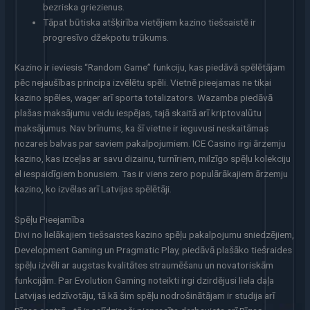
bezriska griezienus.
Tāpat būtiska atšķirība vietējiem kazino tiešsaistē ir
progresīvo džekpotu trūkums.
Kazino ir ieviesis “Random Game” funkciju, kas piedāvā spēlētājam
pēc nejaušības principa izvēlētu spēli. Vietnē pieejamas ne tikai
kazino spēles, wager arī sporta totalizators. Wazamba piedāvā
plašas maksājumu veidu iespējas, tajā skaitā arī kriptovalūtu
maksājumus. Nav brīnums, ka šī vietne ir ieguvusi neskaitāmas
nozares balvas par saviem pakalpojumiem. ICE Casino irgi ārzemju
kazino, kas izceļas ar savu dizainu, turnīriem, milzīgo spēļu kolekciju
el iespaidīgiem bonusiem. Tas ir viens zero populārākajiem ārzemju
kazino, ko izvēlas arī Latvijas spēlētāji.
Spēļu Pieejamība
Divi no lielākajiem tiešsaistes kazino spēļu pakalpojumu sniedzējiem,
Development Gaming un Pragmatic Play, piedāvā plašāko tiešraides
spēļu izvēli ar augstas kvalitātes straumēšanu un novatoriskām
funkcijām. Par Evolution Gaming noteikti irgi dzirdējusi liela daļa
Latvijas iedzīvotāju, tā kā šim spēļu nodrošinātājam ir studija arī