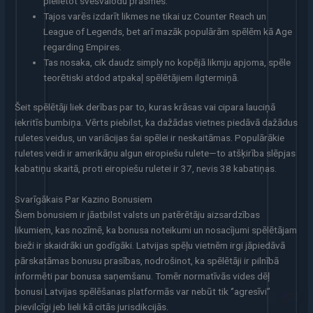
pielietot svešvalodu prasmes.
Tajos varēs izdarīt likmes ne tikai uz Counter Reach un
League of Legends, bet arī mazāk populārām spēlēm kā Age
regarding Empires.
Tas nosaka, cik daudz simply no kopējā likmju apjoma, spēle
teorētiski atdod atpakaļ spēlētājiem ilgtermiņā.
Šeit spēlētāji liek derības par to, kuras krāsas vai cipara lauciņā
iekritīs bumbiņa. Vērts piebilst, ka dažādas vietnes piedāvā dažādus
ruletes veidus, un variācijas šai spēlei ir neskaitāmas. Populārākie
ruletes veidi ir amerikāņu algun eiropiešu rulete—to atšķirība slēpjas
kabatiņu skaitā, proti eiropiešu ruletei ir 37, nevis 38 kabatiņas.
Svarīgākais Par Kazino Bonusiem
Šiem bonusiem ir jāatbilst valsts un patērētāju aizsardzības
likumiem, kas nozīmē, ka bonusa noteikumi un nosacījumi spēlētājam
bieži ir skaidrāki un godīgāki. Latvijas spēļu vietnēm irgi jāpiedāvā
pārskatāmas bonusu prasības, nodrošinot, ka spēlētāji ir pilnībā
informēti par bonusa saņemšanu. Tomēr normatīvās vides dēļ
bonusi Latvijas spēlēšanas platformās var nebūt tik ‘’agresīvi’’
pievilcīgi jeb lieli kā citās jurisdikcijās.