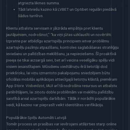
atgriezta likmes summa.
Tādi latviešu kazino kā LVBET un Optibet regulāri piedāvā
šādus turnīrus.
Klientu atbalsta servisam ir jāizrāda empātija pret klientu
jautājumiem, nodrošinot,” “ka viņi jūtas uzklausīti un novērtēti.
Izpratne par atbildīgu azartspēļu principiem ietver problēmu
azartspēļu pazīmju atpazīšanu, kontroles saglabāšanas stratēģiju
ieviešanu un palīdzības meklēšanu, ja nepieciešams. Šī proaktīvā
pieeja ne tikai aizsargā sevi, bet arī veicina veselīgāku spēļu vidi
visiem iesaistītajiem. Mūsdienu viedtālruņu ērā lietotāji dod
priekšroku, lai viņu izmantoto pakalpojumu sniedzējiem būtu
oficiālas mobilās aplikācijas attiecīgajā lietotņu klāstā, piemēram
App Store. Visbeidzot, IAUI arī tā nodrošina resursus un atbalstu
patērētājiem, lai ziņotu doble problēmām vai meklētu palīdzību
saistībā areal azartspēļu darbībām. Tālāk ir norādīti populārākie
veidi, kā kazino var pieprasīt veikt identitātes verifikāciju.
Populārākie Spēļu Automāti Latvijā
Tomēr process un prasības var ievērojami atšķirties starp online