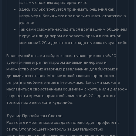
на самых важных характеристиках.
Здесь только требуется принимать решения как
например и блэкджеке или просчитывать стратегию в
рулетке.
Так сами сможете насладиться всегдашним общением
с крупье или дилером и провести время в приятной
компании%2C и для этого не надо выезжать куда-либо.
В нашем сайте сами найдете захватывающие слоты%2C
аутентичные игры пиппардом живыми дилерами и
множество других азартных развлечений для быстрых и
динамичных ставок. Многие онлайн казино предлагают
сыграть в любимые игры в live-режиме. Так сами сможете
насладиться свойственным общением с крупье или дилером
а провести время в приятной компании%2C а для этого
только надо выезжать куда-либо.
Лучшие Провайдеры Слотов
Раз гость имеет вправе создать только один профиль на
сайте. Это упрощает контроль за деятельностью
сотрапезников и обеспечивает справедливостью в игре.