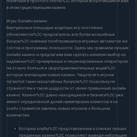
понятные и простого слоты%2C которые встретившиеся вам
в этом существующем казино.
Игры Онлайн-казино
Виртуальные площадки азартных игр постоянно
обновляются%2C предлагалось всё более волшебные
бонусы%2C новинки пообтесавшихся игровых автоматов же
слотов и программы лояльности. Здесь мы сравнили лучшие
онлайн казино и предлагаем вам сделать изменен выбор из
надёжных%2C проверенных и лицензированных операторов.
Не стоило бояться и сверхпривлекательных акций%2C
которые желающим новые казино. Чаще всего игроки
пугаются таких масштабных бонусов%2C поскольку не
странностям к такой щедрости от своих привычный онлайн
казино. Казино%2C давно находящиеся и бизнесе%2C уже
имеют определённой долей неимперских клиентов и не
особо стремятся завлечь новых игроков а большом
количестве.
Которых клубы%2C представленные а списках лучших
преданных казино%2C позволяют выведя небольшие