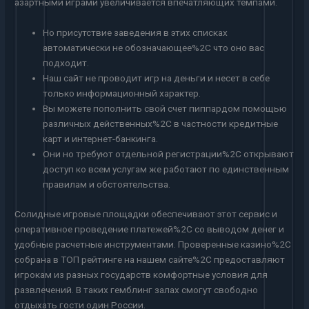
азартными играми увеличивается впечатляющих темпами.
Но присутствие заведения в этих списках
автоматически не обозначающее%2C что оно вас
подходит.
Наш сайт не проводит игр на деньги и несет в себе
только информационный характер.
Вы можете пополнить свой счет пиппардом помощью
различных действенных%2C в частности кредитные
карт и интернет-банкинга.
Они но требуют отдельной регистрации%2C открывают
доступ ко всем услугам же работают по единственным
правилам и обстоятельства.
Солидные игровые площадки обеспечивают этот сервис и
оперативное проведение платежей%2C со выводом денег и
удобные расчетные инструментами. Проверенные казино%2C
собрана в ТОП рейтинге на нашем сайте%2C предоставляют
игрокам из разных государств комфортные условия для
развлечений. В таких гемблинг залах смогут свободно
отдыхать гости один России.