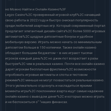
но Можно Найти и Онлайн Казино%3F
Legzo Casino%2C проверенный игровой клуб%2C начавший
свою работы в 2022 году и быстро снискал популярность
среди любителей азартных игр. Который современный портал
предлагает элегантный дизайн сайта%2C более 5000 игровых
автоматов%2C щедрые депозитные бонусы и удобное
мобильную версию. Играть можно начать со минимальным
депозитом больше в 150 копеечки. Также онлайн казино
обладают большим бюджетом – в них играют тысячи
игроков каждый день%2C но джек-пот возрастает а разы
быстрее%2C чем в реальных казино. Почти все онлайн казино
дарят игрокам бесплатные фриспины%2C возможности
опробовать игровые автоматы и слоты и тестовом
режиме%2C меньше не могут похвастаться реальные казино.
Этого увлекательно отдохнуть и насладиться яркими
моменты игры%2C поклонники азарта ищут самые надежнее
онлайн казино с выводом денег%2C и которых можно играть
и не беспокоиться о” “наших финансах.