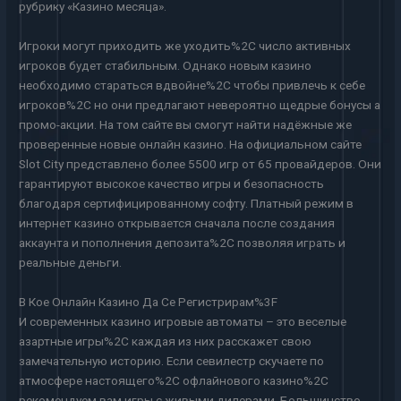
рубрику «Казино месяца».
Игроки могут приходить же уходить%2C число активных
игроков будет стабильным. Однако новым казино
необходимо стараться вдвойне%2C чтобы привлечь к себе
игроков%2C но они предлагают невероятно щедрые бонусы а
промо-акции. На том сайте вы смогут найти надёжные же
проверенные новые онлайн казино. На официальном сайте
Slot City представлено более 5500 игр от 65 провайдеров. Они
гарантируют высокое качество игры и безопасность
благодаря сертифицированному софту. Платный режим в
интернет казино открывается сначала после создания
аккаунта и пополнения депозита%2C позволяя играть и
реальные деньги.
В Кое Онлайн Казино Да Се Регистрирам%3F
И современных казино игровые автоматы – это веселые
азартные игры%2C каждая из них расскажет свою
замечательную историю. Если севилестр скучаете по
атмосфере настоящего%2C офлайнового казино%2C
рекомендуем вам игры с живыми дилерами. Большинство