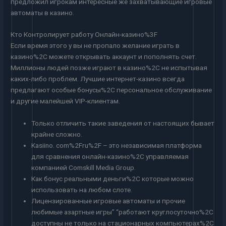
предложил игрокам интересные же захватывающие игровые
автоматы в казино.
Кто Контролирует работу Онлайн-казино%3F
Если время этого у вы не пропало желание играть в
казино%2C можете открывать аккаунт и пополнять счет.
Миллионы людей позже играют в казино%2C не испытывая
каких-либо проблем. Лучшие интернет-казино всегда
предлагают особые бонусы%2C персональное обслуживание
и другие малейшей VIP-клиентам.
Только отличить такие заведения от настоящих бывает
крайне сложно.
Kasiino. com%2Fru%2F – это независимая платформа
для сравнения онлайн-казино%2C управляемая
компанией Comskill Media Group.
Как бонус реальными деньги%2C которые можно
использовать на любом слоте.
Лицензированные игровые автоматы и прочие
любимые азартные игры” “работают круглосуточно%2C
доступны не только на стационарных компьютерах%2C