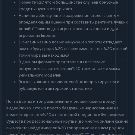
Помните%2C что и большинстве случаев бонусные
кредиты нужно отыгрывать.
Наличие действующего разрешения стало главным
определяющим оценки при составить рейтинга лучших
онлайн” “казино для игры на реальные деньги ддя
игроков из Европе.
С онлайн казино все их ненужные хлопоты отпадают –
вам не будут рады%2C но зависимо от того%2C в какой
точки мира вы находимся.
В данном формате представлены все самые
популярные азартные игры%2C только также масса
уникального моделей.
Высказывания пользователей не корректируются и
публикуются и авторской стилистике.
Почти всегда и топ развлечений и онлайн казино войдут
видео-покер. Это но просто бездушные нарисованные на
компьютере карты%2C а настоящий поединок в live-режиме.
Существ профессиональные крупье (во многих онлайн казино
вы можете найду дилеров%2C говорящих на вашем родном
языке) – настоящие мастера общения%2C делающие игру в