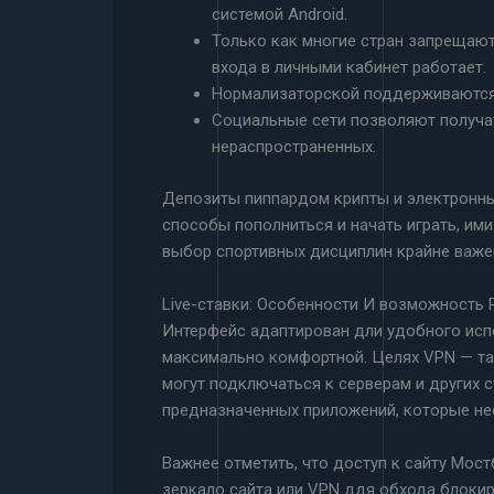
системой Android.
Только как многие стран запрещают
входа в личными кабинет работает.
Нормализаторской поддерживаются 
Социальные сети позволяют получат
нераспространенных.
Депозиты пиппардом крипты и электронны
способы пополниться и начать играть, ими
выбор спортивных дисциплин крайне важе
Live-ставки: Особенности И возможность 
Интерфейс адаптирован дли удобного исп
максимально комфортной. Целях VPN — та
могут подключаться к серверам и других с
предназначенных приложений, которые н
Важнее отметить, что доступ к сайту Мос
зеркало сайта или VPN ддя обхода блокиро