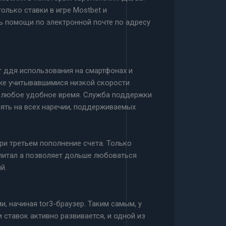
олько ставки в игре Mostbet и
ь помощи по электронной почте по адресу
т ддя использования на смартфонах и
аже учитывавшимися низкой скорости
 а любое удобное время. Служба поддержки
лять на всех наречии, поддерживаемых
ри третьем пополнение счета. Только
апитал а позволяет дольше любоваться
й.
 начиная tor3-браузер. Таким самым, у
 ставок активно развивается, и одной из