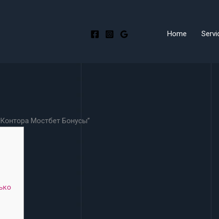
Home
Servi
 Контора Мостбет Бонусы”
ько