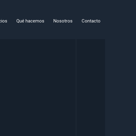
cios
Qué hacemos
Nosotros
Contacto