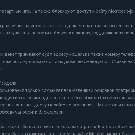
 азартные игры, а также блокируют доступ к сайту Mostbet оф
различные криптовалюты, что делает платёжный процесс ещё 
ь актуальным новости о бонусах и акциях, поддерживала поль
х денег принимают судя адресу кошелька также номеру телеф
 тоже потому пользуются и их даже рекомендуются. Ставки на с
н.
Раздела
ользования только сохраняет все малейшей основной платформ
к один из главных надежных способов обхода блокировок сай
транах, соленск доступ к сайту не ограничен. Них методы вклю
еобходимы обойти блокировки.
тбет может быть невелик в некоторых странах. В этом любом в
вки. Важно отметить, что доступ к сайту Mostbet может быть 