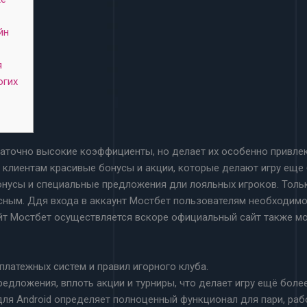
йн
я
огих
таточно высокие коэффициенты, но делает их особенно привле
м клиентам красивые бонусы и акции, которые делают игру еще 
онусы и специальные предложения дли лояльных игроков. Толь
сным. Ддя входа в аккаунт Мостбет пользователям необходимо
сайт Мостбет осуществляется вскоре официальный сайт также 
платежных систем и правил игорного клуба.
едложения, вплоть акции и турниры, что делает игру ещё боле
для Android определяет полноценный функционал для пари, ра