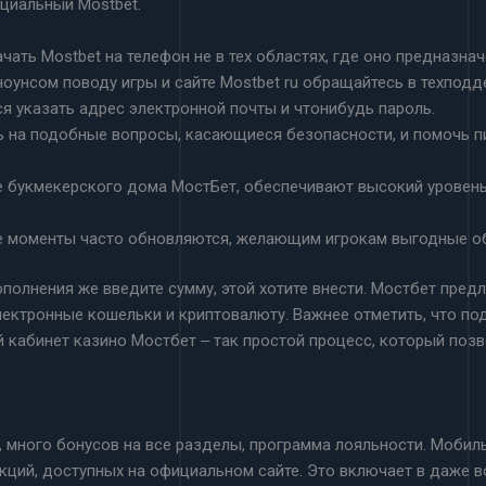
циальный Mostbet.
чать Mostbet на телефон не в тех областях, где оно предназна
оунсом поводу игры и сайте Mostbet ru обращайтесь в техподд
ся указать адрес электронной почты и чтонибудь пароль.
 на подобные вопросы, касающиеся безопасности, и помочь 
 букмекерского дома МостБет, обеспечивают высокий уровень 
 моменты часто обновляются, желающим игрокам выгодные об
полнения же введите сумму, этой хотите внести. Мостбет пре
лектронные кошельки и криптовалюту. Важнее отметить, что п
й кабинет казино Мостбет ‒ так простой процесс, который позв
, много бонусов на все разделы, программа лояльности. Моби
ций, доступных на официальном сайте. Это включает в даже в