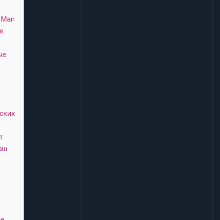
 Man
е
ые
ских
т
аш
же