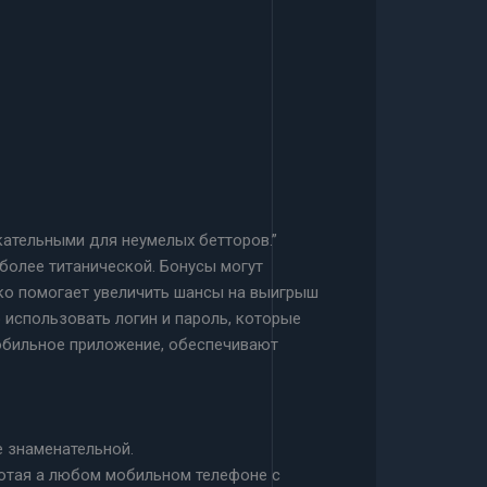
кательными для неумелых бетторов.”
более титанической. Бонусы могут
ко помогает увеличить шансы на выигрыш
 использовать логин и пароль, которые
мобильное приложение, обеспечивают
е знаменательной.
ботая а любом мобильном телефоне с