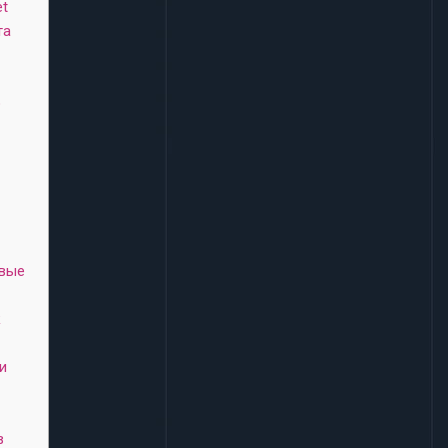
t
та
о
овые
к
и
в