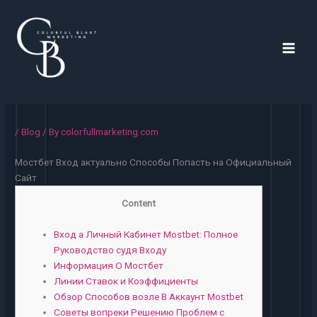
Skip
to
content
Main
Men
/
Blog
/ By
colorfullmarketing.com
Мостбет Вход актуально Способы Попасть на Официальный
Сайт
Content
Вход а Личный Кабинет Mostbet: Полное
Руководство судя Входу
Информация О Мостбет
Линии Ставок и Коэффициенты
Обзор Способов возле В Аккаунт Mostbet
Советы вопреки Решению Проблем с