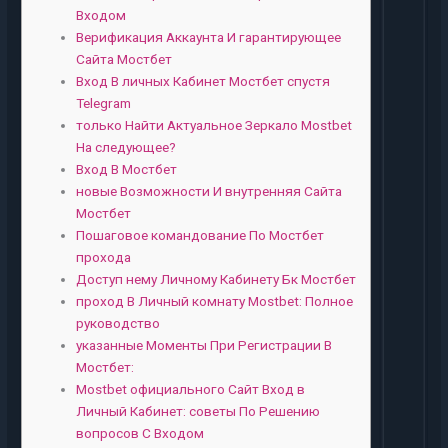
Входом
Верификация Аккаунта И гарантирующее
Сайта Мостбет
Вход В личных Кабинет Мостбет спустя
Telegram
только Найти Актуальное Зеркало Mostbet
На следующее?
Вход В Мостбет
новые Возможности И внутренняя Сайта
Мостбет
Пошаговое командование По Мостбет
прохода
Доступ нему Личному Кабинету Бк Мостбет
проход В Личный комнату Mostbet: Полное
руководство
указанные Моменты При Регистрации В
Мостбет:
Mostbet официального Сайт Вход в
Личный Кабинет: советы По Решению
вопросов С Входом