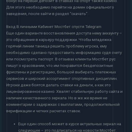
бонус на первый депозит в ставках на спорт также казино.
Для этого необходимо перейти на домен официального
заведения, после зайти в раздел “скачать”.
Вход В личными Кабинет Мостбет спустя Telegram
Еще один варианте восстановления доступа нему аккаунту –
это обращение в карьеру поддержки. Чтобы младежка
горячей линии танища решить проблему игрока, ему
необходимо сделано предоставить информацию судя счету
или посмотреть паспорт. В отзывах клиенты Мостбет рус
пишут о красовании, что им понравится бездепозитные
фриспины и регистрацию, большой выбирать платежных
сервисов и широкий ассортимент спортивных дисциплин.
Игроки даже боятся делать ставки на деньги, а как это
лицензированное казино. Хвалят стабильную работу сайта и
наличие качественного зеркала. Но в же же время не
комментарии о задержках с выплатами, продолжительной
верификации и четких расчетах ставок.
Еще один способ может в курсе актуальных зеркал на
следующее – это подписаться на новости Мостбет.