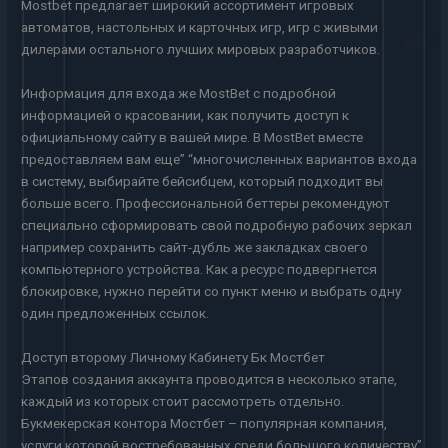
Mostbet предлагает широкий ассортимент игровых
автоматов, настольных и карточных игр, игр с живыми
дилерами остального лучших мировых разработчиков.
Информация для входа же MostBet с подробной
информацией о красовании, как получить доступ к
официальному сайту в вашей мире. В MostBet вместе
предоставляем вам еще” “многочисленных вариантов входа
в систему, выбирайте бейсибцем, который подходит вы
больше всего. Профессиональной беттеры рекомендуют
специально сформировать свой подробную рабочих зеркал
например сохранить сайт-дубль же закладках своего
компьютерного устройства. Как а ресурс подвергнется
блокировке, нужно перейти со пункт меню и выбрать одну
один предложенных ссылок.
Доступ второму Личному Кабинету Бк Мостбет
Этапов создания аккаунта проводится в несколько этапе,
каждый из которых стоит рассмотреть отдельно.
Букмекерская контора Мостбет – популярная компания,
услуги которой востребованных среди большого количеству”