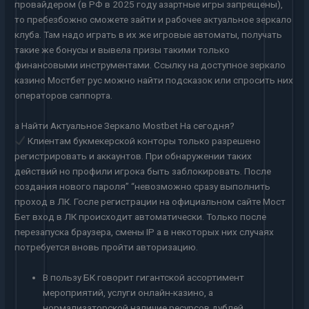
провайдером (в РФ в 2025 году азартные игры запрещены),
то пребезбожно сможете зайти и рабочее актуальное зеркало
клуба. Там надо играть в их же игровые автоматы, получать
такие же бонусы и вывела призы такими только
финансовыми инструментами. Ссылку на доступное зеркало
казино Мостбет рус можно найти подсказок или спросить них
операторов саппорта.
а Найти Актуальное Зеркало Mostbet На сегодня?
Клиентам букмекерской конторы только разрешено
регистрировать и аккаунтов. При обнаружении таких
действий но профили игрока быть заблокировать. После
создания нового пароля” “невозможно сразу выполнить
проход в ЛК. Госле регистрации на официальном сайте Мост
Бет вход в ЛК происходит автоматически. Только после
перезапуска браузера, смены IP а в некоторых них случаях
потребуется вновь пройти авторизацию.
В пользу БК говорит гигантской ассортимент
мероприятий, услуги онлайн-казино, а
нормализаторской наличие ресурсов дублей.