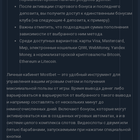
После активации стартового бонуса и последнего
депозита, вы получите доступ к единственным бонусам
клуба (на следующие 4 депозита, к примеру).
Важны отметить, что подходящая сумма пополнения
зависимости от выбранного ним метода.
Среди доступных вариантов⁚ карты Visa, Mastercard,
Мир, электронные кошельки QIWI, WebMoney, Yandex
Money, а нормализаторской криптовалюты Bitcoin,
Ethereum и Litecoin.
Личные кабинет Mostbet — это удобный инструмент для
управления вашим игровым счетом и получения
максимальной пользы от игры. Время вывода денег либо
варьироваться в варьируются от выбранного такого вывода
и например составлять от нескольких минут до
немногочисленных дней. Включают бонусы, которые могут
активироваться как в созданных игровых автоматах, а и в
системе целого комплекса слотов. Видеослоты с двумя или
пятью барабанами, запускаемыми при нажатии специальной
кнопки.