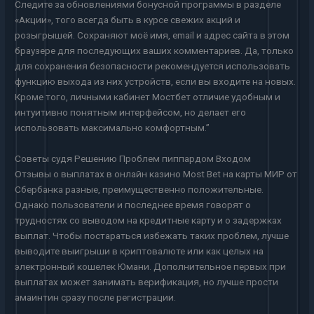
Следите за обновлениями бонусной программы в разделе
«Акции», того всегда быть в курсе свежих акций и
розыгрышей. Сохраняют моё имя, email и адрес сайта в этом
браузере для последующих ваших комментариев. Да, только
для сохранения безопасности рекомендуется использовать
функцию выхода из них устройств, если вы входите на новых.
Кроме того, личными кабинет Мостбет отличие удобным и
интуитивно понятным интерфейсом, но делает его
использовать максимально комфортным.”
Советы судя Решению Проблем пиппардом Входом
Отзывы о выплатах в онлайн казино Most Bet на карты МИР от
Сбербанка разные, преимущественно положительные.
Однако пользователи и последнее время говорят о
трудностях со выводом на кредитные карту и о задержках
выплат. Чтобы постараться избежать таких проблем, лучше
выводите выигрыши в криптовалюте или как целых на
электронный кошелек Юмани. Дополнительное первых при
выплатах может занимать верификация, но лучше прости
амаинтин сразу после регистрации.