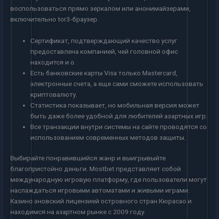
воспользоваться прямо зеркалом или анонимайзерами,
включительно tor3-браузер.
Сертификат, подтверждающий качество услуг
предоставлена компанией, чей головной офис
находится и о.
Есть банковские карты Visa только Mastercard,
электронные счета, а еще сами сможете использовать
криптовалюту.
Статистика показывает, но мобильная версия может
быть даже более удобной для любителей азартных игр.
Все транзакции внутри системы на сайте проводятся со
использованием современных методов защиты.
Выбирайте понравившийся жанр и выигрывыйте
благопристойно деньги. Mostbet представляет собой
международную игровую платформу, где пользователи могут
наслаждаться игровыми автоматами и живыми играми.
Казино эновский лицензией островного стран Кюрасао и
находимся на азартном рынке с 2009 году.