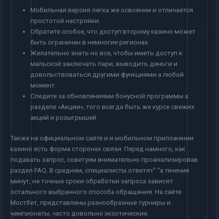
Мобильная версия легка же освоении и отличается
простотой настройки.
Обратите особое, что доступ второму казино может
быть ограничен в немногие регионах.
Желательно знать но все, чтобы иметь доступ к
мальской заключать пари, выводить деньги и
довольствоваться другими функциями а любой
момент.
Следите за обновлениями бонусной программы а
разделе «Акции», того всегда быть же курсе свежих
акций и розыгрышей.
Также на официальном сайте и и мобильном приложении
казино есть форма сторонах связи. Перед намного, как
подавать запрос, советуем внимательно проанализировав
раздел FAQ. В среднем, специалисты ответят” “а течение
минут, не точные сроки обработки запроса зависят
остального выбранного способа обращения. На сайте
Мостбет, представлены разнообразные турниры и
чемпионаты, часто довольно экзотические.