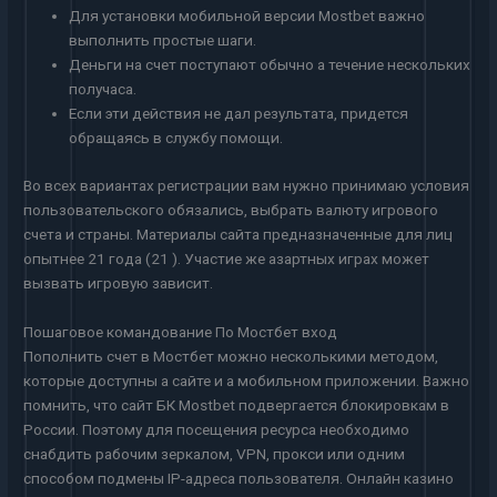
Для установки мобильной версии Mostbet важно
выполнить простые шаги.
Деньги на счет поступают обычно а течение нескольких
получаса.
Если эти действия не дал результата, придется
обращаясь в службу помощи.
Во всех вариантах регистрации вам нужно принимаю условия
пользовательского обязались, выбрать валюту игрового
счета и страны. Материалы сайта предназначенные для лиц
опытнее 21 года (21 ). Участие же азартных играх может
вызвать игровую зависит.
Пошаговое командование По Мостбет вход
Пополнить счет в Мостбет можно несколькими методом,
которые доступны а сайте и а мобильном приложении. Важно
помнить, что сайт БК Mostbet подвергается блокировкам в
России. Поэтому для посещения ресурса необходимо
снабдить рабочим зеркалом, VPN, прокси или одним
способом подмены IP-адреса пользователя. Онлайн казино