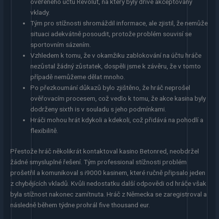
ověřeného účtu Revolut, na který byly dříve akceptovány
vklady.
Tým pro stížnosti shromáždil informace, ale zjistil, že nemůže
situaci adekvátně posoudit, protože problém souvisí se
sportovním sázením.
Vzhledem k tomu, že v okamžiku zablokování na účtu hráče
nezůstal žádný zůstatek, dospěli jsme k závěru, že v tomto
případě nemůžeme dělat mnoho.
Po přezkoumání důkazů bylo zjištěno, že hráč neprošel
ověřovacím procesem, což vedlo k tomu, že akce kasina byly
dodrženy sixth is v souladu s jeho podmínkami.
Hráči mohou hrát kdykoli a kdekoli, což přidává na pohodlí a
flexibilitě.
Přestože hráč několikrát kontaktoval kasino Betonred, neobdržel
žádné smysluplné řešení. Tým professional stížnosti problém
prošetřil a komunikoval s i9000 kasinem, které ručně připsalo jeden
z chybějících vkladů. Kvůli nedostatku další odpovědi od hráče však
byla stížnost nakonec zamítnuta. Hráč z Německa se zaregistroval a
následně během týdne prohrál five thousand eur.