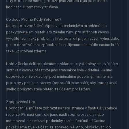
fifty AUD z BetOnRed, protože jeho žádost byla po několika
hodinách automaticky zrušena.
Co Jsou Promo Kódy Betonred?
Kasino toto zpoždění připisovalo technickým problémům s
poskytovatelem plateb. Po zásahu týmu pro stížnosti kasino
vyřešilo technický problém a hráč potvrdil příjem svých výher. Jako
gesto dobré vůle za způsobené nepříjemnosti nabídlo casino hráči
také 62 otočení zdarma.
Hráč z Řecka čelil problémům s vkladem kryptoměny em svůj účet
sixth is v kasinu, přestože jeho transakce byla viditelná. Kasino
odpovědělo, že vklad byl pod minimálním povoleným limitem, a
proto byly peníze ztraceny. Doporučili jsme hráči, aby kontaktoval
svého poskytovatele plateb za účelem prošetření.
Zodpovědná Hra
Hodnocení si můžete zobrazit na této stránce v části Uživatelské
recenze. Při naší kontrole jsme našli sporná pravidla nebo
ustanovení, ale smluvní podmínky kasina BetOnRed Casino
považujeme z velké části za spravedlivé. Ano, přihlašování do