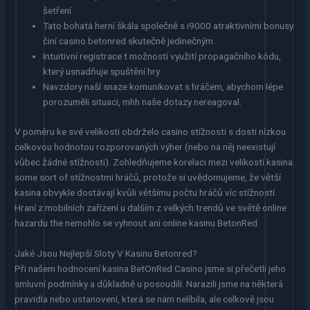
šetření.
Tato bohatá herní škála společně s i9000 atraktivními bonusy
činí casino betonred skutečně jedinečným.
Intuitivní registrace t možností využití propagačního kódu,
který usnadňuje spuštění hry.
Navzdory naší snaze komunikovat s hráčem, abychom lépe
porozuměli situaci, mhh naše dotazy nereagoval.
V poměru ke své velikosti obdrželo casino stížnosti s dosti nízkou
celkovou hodnotou rozporovaných výher (nebo na něj neexistují
vůbec žádné stížnosti). Zohledňujeme korelaci mezi velikostí kasina
some sort of stížnostmi hráčů, protože si uvědomujeme, že větší
kasina obvykle dostávají kvůli většímu počtu hráčů víc stížností.
Hraní z mobilních zařízení u dalším z velkých trendů ve světě online
hazardu the nemohlo se vyhnout ani online kasinu BetonRed.
Jaké Jsou Nejlepší Sloty V Kasinu Betonred?
Při našem hodnocení kasina BetOnRed Casino jsme si přečetli jeho
smluvní podmínky a důkladně u posoudili. Narazili jsme na některá
pravidla nebo ustanovení, která se nám nelíbila, ale celkově jsou