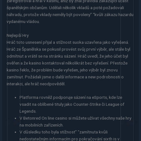
zaregistroval a hrál v kasinu, aniž by znal pravidla zakazující účast
španělským občanům. Udělali několik vkladů a poté požadovali
náhradu, protože vklady neměly být povoleny” “kvůli zákazu hazardu
vydanému vládou.
Nejlepší Hry
Hráč toto usnesení přijal a stížnost suoka uzavřena jako vyřešená.
Hráč ze Španělska se pokusil provést svůj první výběr, ale stále byl
odmítnut a vrátil se na stránku sázení. Hráč uvedl, že jeho účet byl
ověřen a že kasino kontaktoval několikrát bez vyřešení. Přestože
kasino řeklo, že problém bude vyřešen, jeho výběr byl znovu
zamítnut. Požádali jsme o další informace a new podrobnosti o
interakci, ale hráč neodpověděl.
Platforma rovněž podporuje sázení na eSports, kde lze
vsadit na oblíbené tituly jako Counter-Strike či League of
Legends.
V Betonred On line casino si můžete užívat všechny naše hry
na mobilních zařízeních.
V důsledku toho byla stížnost” “zamítnuta kvůli
nedostatečným informacím pro pokračování sixth is v