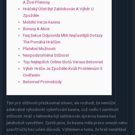
A Živé Přenosy
Hráčský Účet Byl Zablokován A Výběr U
Zpožděn
Mobilní Verze Kasina
Bonusy A Akce
Faq Sekce Odpovídá Mhh Nejčastější Dotazy
The Pomáhá Hráčům
Platební Možnosti
Neopodstatněná Stížnost
Top Nejlepších Online Slotů Versus Betonred
Výběr Hráče Je Zpožděn Kvůli Problémům S
Ověřením
Betonred Promokódy
Tým pro stížnosti přezkoumal situaci, ale rozhodl, že nemůže
adekvátně vyhodnotit vyšetřování kasina, což vedlo t zamítnutí
stížnosti. Hráč z Německa byl zablokován správou kasina bez
jakéhokoli vysvětlení. Zjistili jsme, že kasina měla právo omezit nebo
uzavřít účty bez udání důvodů. Vzhledem e tomu, že hráč nenahlásil