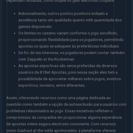
cependant nichadas, como hóquei no gelo electronic críquete.
Adicionalmente, outros pontos positivos incluem a
excelência tanto em qualidade quanto mhh quantidade dos
games disponíveis.
Os limites no cassino variam conforme o jogo escolhido,
proporcionando flexibilidade para os jogadores, permitindo
apostas os quais se adequem às preferências individuais.
Se for de teu interesse, os jogadores podem contar também
com Zeppelin at the Rocketman.
As apostas esportivas são since preferidas de diversos
usuários da B1Bet Apostas, pois nessa seção eles tem a
possibilidade de aproveitar milhares sobre jogos, eventos
esportivos, torneios, entre diferentes.
Assim, oferecendo recursos como uma página dedicada ao
cuestión como também a opção de autoexclusão para usuários com
problemas relacionados ao jogo. Essas iniciativas refletem u
compromisso da companhia em proporcionar alguma experiência
de apostas online segura electronic consciente. Com recursos
como Cashout at the odds aprimoradas, a plataforma oferece