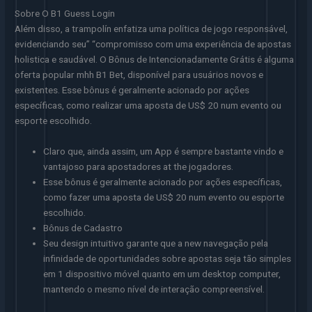
Sobre O B1 Guess Login
Além disso, a trampolín enfatiza uma política de jogo responsável,
evidenciando seu” “compromisso com uma experiência de apostas
holistica e saudável. O Bônus de Intencionadamente Grátis é alguma
oferta popular mhh B1 Bet, disponível para usuários novos e
existentes. Esse bônus é geralmente acionado por ações
específicas, como realizar uma aposta de US$ 20 num evento ou
esporte escolhido.
Claro que, ainda assim, um App é sempre bastante vindo e
vantajoso para apostadores at the jogadores.
Esse bônus é geralmente acionado por ações específicas,
como fazer uma aposta de US$ 20 num evento ou esporte
escolhido.
Bônus de Cadastro
Seu design intuitivo garante que a new navegação pela
infinidade de oportunidades sobre apostas seja tão simples
em 1 dispositivo móvel quanto em um desktop computer,
mantendo o mesmo nível de interação compreensível.