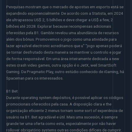
Pesquisas mostram que o mercado de apostas em esports está se
expandindo exponencialmente. De acordo com a Statista, em 2024
ele ultrapassou US$ 2, 5 bilhões e deve chegar a US$ a few, 2
bilhões até 2028. Explorar because recompensas adicionais
oferecidas pela B1. Gamble revelou uma abundância de recursos
além dos bônus. Promovemos o jogo como uma atividade para
lazer aprazível electronic acreditamos que u” “jogo apenas poderá
se tornar desfrutado desta maneira se mantiver u controlo e jogar
de forma responsável. Em uma área inteiramente dedicada a new
estes crash video games, outra opção é o JetX, weil SmartSoft
Gaming. Da Pragmatic Play, outro estúdio conhecido de iGaming, há
Spaceman para os interessados.
B1 Bet
Durante operating system depósitos, é possível aplicar os códigos
promocionais oferecidos pela casa. A disposição clara e the
organização eficiente 2 menus tornam some sort of experiência de
usuário na B1. Bet agradável e útil. Mais uma sucesión, é sempre
grande ter uma oferta como esta, especialmente por não haver
rollover obrigatório systems outras condições difíceis de cumprir.