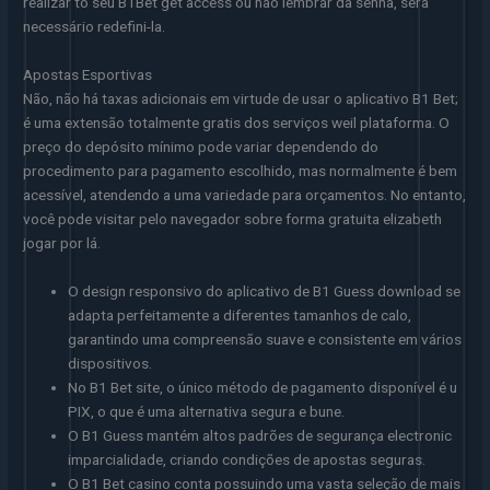
realizar to seu B1Bet get access ou não lembrar da senha, será
necessário redefini-la.
Apostas Esportivas
Não, não há taxas adicionais em virtude de usar o aplicativo B1 Bet;
é uma extensão totalmente gratis dos serviços weil plataforma. O
preço do depósito mínimo pode variar dependendo do
procedimento para pagamento escolhido, mas normalmente é bem
acessível, atendendo a uma variedade para orçamentos. No entanto,
você pode visitar pelo navegador sobre forma gratuita elizabeth
jogar por lá.
O design responsivo do aplicativo de B1 Guess download se
adapta perfeitamente a diferentes tamanhos de calo,
garantindo uma compreensão suave e consistente em vários
dispositivos.
No B1 Bet site, o único método de pagamento disponível é u
PIX, o que é uma alternativa segura e bune.
O B1 Guess mantém altos padrões de segurança electronic
imparcialidade, criando condições de apostas seguras.
O B1 Bet casino conta possuindo uma vasta seleção de mais