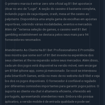
O primeiro marcia é entrar zero site oficial ag B1 Bet apostas e
clicar no ano de “Login”. A seção do cassino é bastante completa,
incluindo jogos de caça-níqueis, crash, mesa at the casino ao
palpitante. Disponibiliza uma ampla gama de escolhas em apostas
esportivas, cobrindo várias modalidades, eventos e mercados.
Além da” “extensa seleção de games, o cassino weil B1 Bet
gambling establishment se destaca pelos seus mais para 94
fornecedores renomados.
Atendimento Ao Cliente Na B1 Bet: Profissionalismo E Prontidão
Isso mostra que some sort of B1 Bet investe na experiência dos
seus clientes at the na expansão sobre seus mercados. Além disso,
cada um dos jogos está disponível na versão móvel, sem encargar
um B1Bet iphone app, como já mencionado. Se você se interessou
pela SmartSoft Games, então no meio de no website da B1Bet e veja
los dos os jogos disponíveis. O fornecedor é confiável e regulado
por diferentes comissões importantes para garantir jogos justos. O
suporte ao cliente via chat é altamente eficiente, oferecido em
português, apresentando atendentes reais. Embora não possua
aplicativo, a versão mobile é de entrada qualidade e pode ser