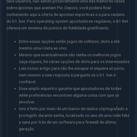
teus usuários, não sendo possivelmente uma das melhores casas
sobre apostas que aceitam Pix. Depois, você poderá ficar
conhecendo aqui a oferta de apostas esportivas e a para cassino
do b1. bet. Para operating-system apostadores regulares, o B1 Bet
oferece um sistema de pontos de fidelidade gratificante.
Entre essas opções estão jogos de collision, slots e até
mesmo uma roleta ao vivo.
Mesmo que eventualmente não tenha os melhores jogos
caça-níqueis, há várias opções de slots para os interessados.
Leia nosso artigo para não lhe escapar ni siquiera un poco,
nem mesmo a new resposta à pergunta se o b1. bet é
confiável.
Esse amplo espectro garante que apostadores de todas
while preferências encontrem alguma coisa com que ze
envolver.
Isto é feito por meio de um banco de dados criptografado e
protegido durante senha, localizado no ano de uma rede feliz
y sana por trás de um software para firewall de última
geração.