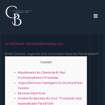
Skip
to
content
Main
Men
/
b1bet brazil
/ By
colorfullmarketing.com
B1bet Cassino: Jogue Ao Vivo Com Dealrs Reais No País Brasileiro”
Content
Atendimento Ao Cliente Na B1 Bet:
Profissionalismo E Prontidão
Jogos Electronic Vantagens Do De Uma B1bet
Cassino
Apostas Esportivas
Domine As Apostas Ao Vivo” “Possuindo Guia
Especializado Para B1bet