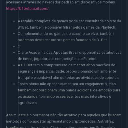
acessada através do navegador padrão em dispositivos móveis
https://b1betbrazil.com/
.
A retahíla completa de games pode ser consultada no site da
B1Bet, também é possível filtrar pelos games da Playtech.
Complementando os games do cassino ao vivo, também
podemos destacar outros games famosos da B1Bet.
O
O site Academia das Apostas Brasil disponibiliza estatísticas
de times, jogadores e competições de Futebol.
A B1 Bet tem o compromisso de manter altos padrões de
segurança e imparcialidade, proporcionando um ambiente
tranquilo e confiável afin de todas as atividades de apostas.
Esses bônus não apenas aumentam um engajamento, mas
também proporcionam uma banda adicional de emoção para
os usuários, tornando esses eventos mais interativos e
agradáveis.
Assim, este é o pormenor não tão atrativo para aqueles que buscam
métodos como apostar apresentando criptomoedas, AstroPay,
Neteller ou tantos outros. Claro que, ainda assim, um Software é