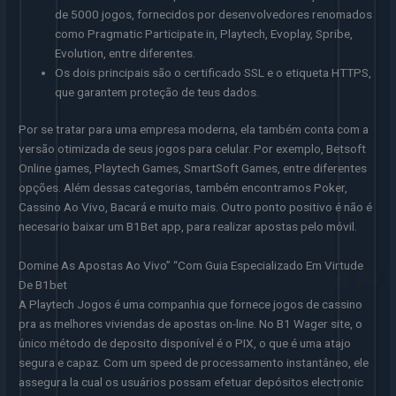
de 5000 jogos, fornecidos por desenvolvedores renomados
como Pragmatic Participate in, Playtech, Evoplay, Spribe,
Evolution, entre diferentes.
Os dois principais são o certificado SSL e o etiqueta HTTPS,
que garantem proteção de teus dados.
Por se tratar para uma empresa moderna, ela também conta com a
versão otimizada de seus jogos para celular. Por exemplo, Betsoft
Online games, Playtech Games, SmartSoft Games, entre diferentes
opções. Além dessas categorias, também encontramos Poker,
Cassino Ao Vivo, Bacará e muito mais. Outro ponto positivo é não é
necesario baixar um B1Bet app, para realizar apostas pelo móvil.
Domine As Apostas Ao Vivo” “Com Guia Especializado Em Virtude
De B1bet
A Playtech Jogos é uma companhia que fornece jogos de cassino
pra as melhores viviendas de apostas on-line. No B1 Wager site, o
único método de deposito disponível é o PIX, o que é uma atajo
segura e capaz. Com um speed de processamento instantâneo, ele
assegura la cual os usuários possam efetuar depósitos electronic