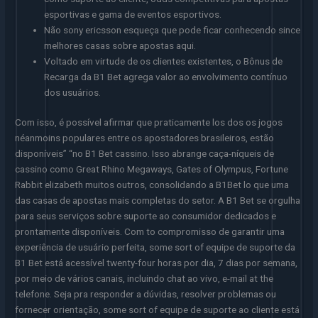
esportivas e gama de eventos esportivos.
Não sony ericsson esqueça que pode ficar conhecendo since
melhores casas sobre apostas aqui.
Voltado em virtude de os clientes existentes, o Bônus de
Recarga da B1 Bet agrega valor ao envolvimento contínuo
dos usuários.
Com isso, é possível afirmar que praticamente los dos os jogos
néanmoins populares entre os apostadores brasileiros, estão
disponíveis” “no B1 Bet cassino. Isso abrange caça-níqueis de
cassino como Great Rhino Megaways, Gates of Olympus, Fortune
Rabbit elizabeth muitos outros, consolidando a B1Bet lo que uma
das casas de apostas mais completas do setor. A B1 Bet se orgulha
para seus serviços sobre suporte ao consumidor dedicados e
prontamente disponíveis. Com to compromisso de garantir uma
experiência de usuário perfeita, some sort of equipe de suporte da
B1 Bet está acessível twenty-four horas por dia, 7 dias por semana,
por meio de vários canais, incluindo chat ao vivo, e-mail at the
telefone. Seja pra responder a dúvidas, resolver problemas ou
fornecer orientação, some sort of equipe de suporte ao cliente está