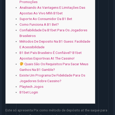
Promoções
Analisando As Vantagens E Limitações Das
Apostas Ao Vivo Mhh B1bet
Suporte Ao Consumidor Da B1 Bet
Como Funciona A B1 Bet?
Confiabilidade Da B1bet Para Os Jogadores
Brasileiros
Métodos De Deposito Na B1 Guess: Facilidade
E Acessibilidade
B1 Bet País Brasileiro É Confiável? B1bet
Apostas Esportivas At The Cassino!
Quais São Os Requisitos Para Sacar Meus
Ganhos Na B1 Gamble?
Existe Um Programa De Fidelidade Para Os
Jogadores Sobre Cassino?
Playtech Jogos
B1bet Login
Este só apresenta Pix como método de depósito at the saque para