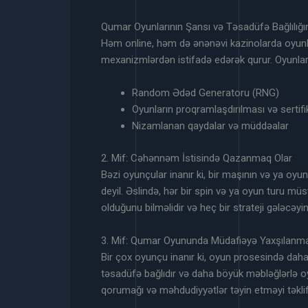
Qumar Oyunlarının Şansı və Təsadüfə Bağlılığın
Həm online, həm də ənənəvi kazinolarda oyunlar
mexanizmlərdən istifadə edərək qurur. Oyunlar, 
Random Ədəd Generatoru (RNG)
Oyunların proqramlaşdırılması və sertifi
Nizamlanan qaydalar və müddəalar
2. Mif: Cəhənnəm İstisində Qazanmaq Olar
Bəzi oyunçular inanır ki, bir maşının və ya o
deyil. Əslində, hər bir spin və ya oyun turu müs
olduğunu bilməlidir və heç bir strateji gələcəyi
3. Mif: Qumar Oyununda Müdafiəyə Yaxşılan
Bir çox oyunçu inanır ki, oyun prosesində dah
təsadüfə bağlıdır və daha böyük məbləğlərlə o
qorumağı və məhdudiyyətlər təyin etməyi təklif 