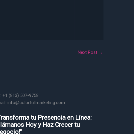
Next Post
→
f: +1 (813) 507-9758
ail: info@colorfullmarketing.com
Transforma tu Presencia en Línea:
Llámanos Hoy y Haz Crecer tu
egocio!"