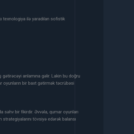
texnologiya ilə yaradılan sofistik
gətirəcəyi anlamına gəlir. Lakin bu doğru
lar oyunların bir baxt gətirmək təcrübəsi
əhv bir fikirdir. Əvvəla, qumar oyunları
strategiyalarını tövsiyə edərək balansı