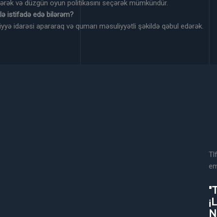
dərək və düzgün oyun politikasını seçərək mümkündür.
ə istifadə edə bilərəm?
iyyə idarəsi apararaq və qumarı məsuliyyətli şəkildə qəbul edərək.
Tl
em
"
¡
N