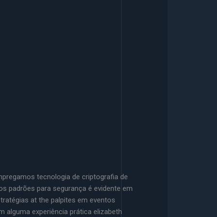
mpregamos tecnologia de criptografia de
os padrões para segurança é evidente em
ratégias at the palpites em eventos
m alguma experiência prática elizabeth