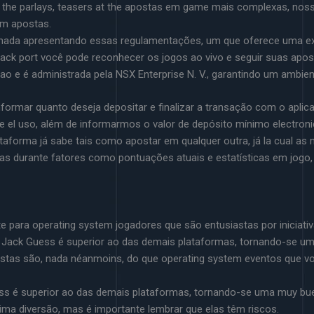
o the parlays, teasers at the apostas em game mais complexas, noss
em apostas.
inhada apresentando essas regulamentações, um que oferece uma ex
Jack port você pode reconhecer os jogos ao vivo e seguir suas apo
o e é administrada pela NSX Enterprise N. V., garantindo um ambie
nformar quanto deseja depositar e finalizar a transação com o aplica
 el uso, além de informarmos o valor de depósito mínimo electroni
aforma já sabe tais como apostar em qualquer outra, já la cual a
das durante fatores como pontuações atuais e estatísticas em jogo, 
nte para operating system jogadores que são entusiastas por iniciati
Mr. Jack Guess é superior ao das demais plataformas, tornando-se 
stas são, nada néanmoins, do que operating system eventos que voc
ess é superior ao das demais plataformas, tornando-se uma muy bu
ma diversão, mas é importante lembrar que elas têm riscos.