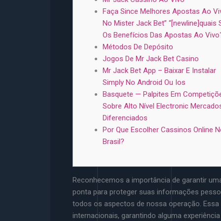
Faça Since Melhores Apostas Ao Vi
No Mister Jack Bet” “[newline]quais
Os Benefícios Das Apostas Ao Vivo
Métodos De Depósito
Jogos De Mr Jack Bet Casino
Mr Jack Bet App – Baixar E Instalar
Simply No Android Ou Ios
Basquete — Palpites Em Competiçõ
Sobre Alto Nível Electronic Mercado
Diferenciados
Por Que Escolher Cassinos Online N
Brasil?
Reconhecemos a importância de garantir uma 
ponta para proteger suas informações pesso
todos os aspectos de nossa operação. Essa v
internacionais, garantindo alguma experiênci