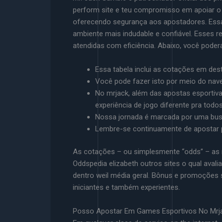
perform site e teu compromisso em apoiar o e
oferecendo segurança aos apostadores. Essa 
ambiente mais indudable e confiável. Esses 
atendidas com eficiência. Abaixo, você pode
Essa tabela inclui as cotações em des
Você pode fazer isto por meio do nav
No mrjack, além das apostas esportiv
experiência de jogo diferente pra todo
Nossa jornada é marcada por uma busca
Lembre-se continuamente de apostar p
As cotações – ou simplesmente “odds” – as r
Oddspedia elizabeth outros sites o qual ava
dentro weil média geral. Bônus e promoções
iniciantes e também experientes.
Posso Apostar Em Games Esportivos No Mrj