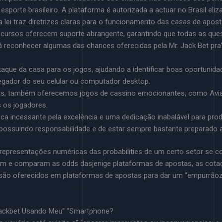
sporte brasileiro. A plataforma é autorizada a actuar no Brasil eli
lei traz diretrizes claras para o funcionamento das casas de apo
recursos oferecem suporte abrangente, garantindo que todas as qu
rá reconhecer algumas das chances oferecidas pela Mr. Jack Bet p
taque da casa para os jogos, ajudando a identificar boas oportunida
egador do seu celular ou computador desktop.
as, também oferecemos jogos de cassino emocionantes, como Aviat
s os jogadores.
 incessante pela excelência e uma dedicação inabalável para produ
ossuindo responsabilidade e de estar sempre bastante preparado a
epresentações numéricas das probabilities de um certo setor se c
liam e comparam as odds dasjenige plataformas de apostas, as cot
 são oferecidos em plataformas de apostas para dar um “empurrãoz
ackbet Usando Meu” “Smartphone?