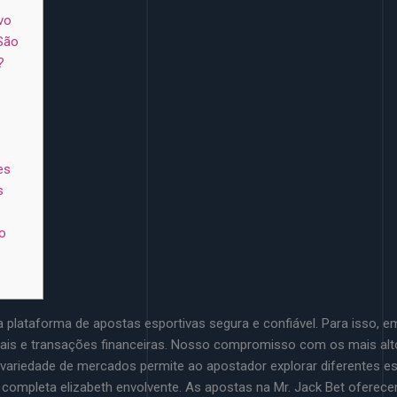
vo
 São
?
es
s
o
plataforma de apostas esportivas segura e confiável. Para isso, e
ais e transações financeiras. Nosso compromisso com os mais alt
ariedade de mercados permite ao apostador explorar diferentes est
a completa elizabeth envolvente. As apostas na Mr. Jack Bet oferece