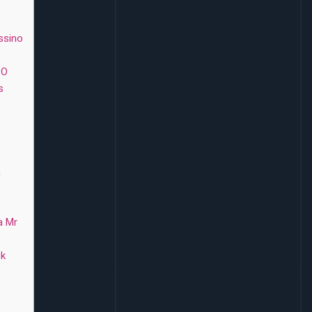
ssino
 O
s
m
a Mr
ck