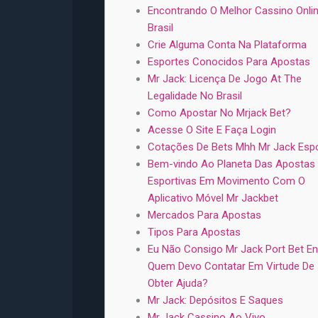
Encontrando O Melhor Cassino Onli
Brasil
Crie Alguma Conta Na Plataforma
Esportes Conocidos Para Apostas
Mr Jack: Licença De Jogo At The
Legalidade No Brasil
Como Apostar No Mrjack Bet?
Acesse O Site E Faça Login
Cotações De Bets Mhh Mr Jack Esp
Bem-vindo Ao Planeta Das Apostas
Esportivas Em Movimento Com O
Aplicativo Móvel Mr Jackbet
Mercados Para Apostas
Tipos Para Apostas
Eu Não Consigo Mr Jack Port Bet Ent
Quem Devo Contatar Em Virtude De
Obter Ajuda?
Mr Jack: Depósitos E Saques
Mr Jack Cassino Ao Vivo