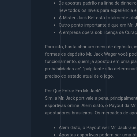
De apostas padrão na linha de dinheir
new todos os níveis para experiência 
A Mister. Jack Bet está totalmente al
Outro ponto importante é que em Mr. 
A empresa opera sob licença de Curaça
Para isto, basta abrir um menu de depósito, i
formas de depósito Mr. Jack Wager você pode
funcionamento, quem já apostou em uma plat
probabilidades ao” “palpitante são determina
preciso do estado atual de o jogo.
Por Que Entrar Em Mr Jack?
Sim, a Mr. Jack port vale a pena, principalme
esportivas online. Além disto, o Payout da 
apostadores brasileiros. Os mercados de apo
Além disto, o Payout weil Mr. Jack Gu
Apostas esportivas podem ser uma óti