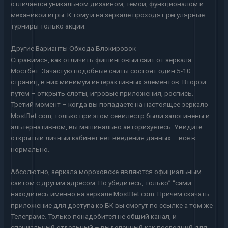
отличается уникальном дизайном, темой, функционалом и
механикой игры. К тому и на зеркале проходят регулярные
турниры только акции.
Другие Варианты Обхода Блокировок
Справимся, как отличить фишинговый сайт от зеркала
Мостбет. Зачастую подобные сайты состоят один 5-10
страниц, в них минимум интерактивных элементов. Второй
путем – открыть слоты, игровые приложения, роспись.
Третий момент – когда вы попадаете на настоящее зеркало
MostBet com, только при этом севилестр были залогинены и
альтернативном, вы машинально авторизуетесь. Увидите
открытый личный кабинет нет введения данных – все в
нормально.
Абсолютно, зеркала мороховске являются официальным
сайтом с другим адресом. Но убедитесь, только” “сами
находитесь именно на зеркале MostBet com. Причем скачать
приложение для доступа ко БК вы смогут по ссылке а том же
Телеграме. Только понадобится не общий канал, и
специальный отдельный – выделенный как последний для