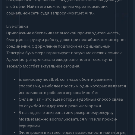
этой цели. Найти его можно прямо через поисковик
социальной сети судя запросу «MostBet APK».
Live-ставки
Приложение обеспечивает высокой производительность,
быструю загрузку и работу, даже при нестабильном интернет-
соединении. Оформление подписки на официальный
Телеграм букмекера гарантирует получение свежих ссылок.
Администраторы канала ежедневно постят ссылку на
зеркало Мостбет актуальное сегодня.
Блокировку mostbet. com надо обойти разными
способами, наиболее простым один которых является
использовать рабочего зеркала Мостбет.
Онлайн чат – это еще который удобный способ связь
со службой поддержке в реальном время.
В наглядного альтернативы резервному ресурсу
MostBet можно воспользоваться VPN или прокси-
серверами.
Фильтрация в каталоге дает возможность найти игры,