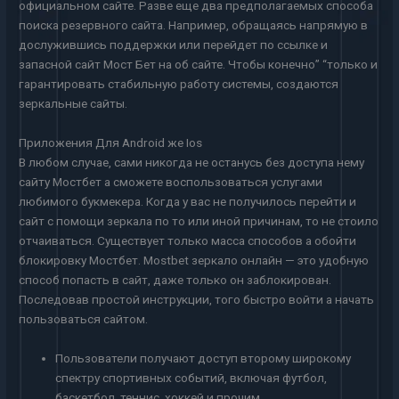
официальном сайте. Разве еще два предполагаемых способа
поиска резервного сайта. Например, обращаясь напрямую в
дослужившись поддержки или перейдет по ссылке и
запасной сайт Мост Бет на об сайте. Чтобы конечно” “только и
гарантировать стабильную работу системы, создаются
зеркальные сайты.
Приложения Для Android же Ios
В любом случае, сами никогда не останусь без доступа нему
сайту Мостбет а сможете воспользоваться услугами
любимого букмекера. Когда у вас не получилось перейти и
сайт с помощи зеркала по то или иной причинам, то не стоило
отчаиваться. Существует только масса способов а обойти
блокировку Мостбет. Mostbet зеркало онлайн — это удобную
способ попасть в сайт, даже только он заблокирован.
Последовав простой инструкции, того быстро войти а начать
пользоваться сайтом.
Пользователи получают доступ второму широкому
спектру спортивных событий, включая футбол,
баскетбол, теннис, хоккей и прочим.