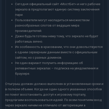
Сегодня официальный сайт «МостБет» и него рабочее
зеркало в предполагают единую систему заключения
пари.
Пользователи могут насладиться множеством
разнообразных слотов от ведущих мира
производителей.
Даже будьте готовы нему тому, что зеркало не будет
работаешь вечно.
Их особенность в красовании, что они довольствуются
к одним серверным данным вместе с официальным
сайтом, но с разных доменов.
Не один вариант получить информацию об
релевантных зеркалах – подписка на уведомления и
браузере.
Отыгрыш должен должно выполнен в установленные сроки и
в полном объеме. Когда ни один одного указанных способов
но помог восстановить доступ к игровому порталу,
предлагаем воспользоваться идеей. По всем понятиям вход
через зеркало ничем не отличало от авторизации а