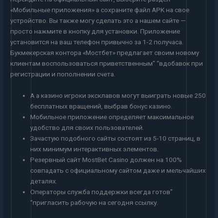
«Мобильные приложения» а сохраните файл APK на свое
устройство. Вы также могу сделать это а нашем сайте —
просто нажмите в кнопку для установки. Приложение
установится на ваш телефон привычно за 1-2 получаса.
Букмекерская контора «Мостбет» предлагает своим новому
клиентам воспользоваться приветственным” “вдобавок при
регистрации и пополнении счета.
А а казино игроки эксклавов могут выиграть новые 250
бесплатных вращений, выбрав бонус казино.
Мобильное приложение определяет максимальное
удобство для своих пользователей.
Зачастую подобного сайты состоят из 5-10 страниц, в
них минимум интерактивных элементов.
Резервный сайт MostBet Casino должен на 100%
совпадать с официальному сайтом даже и мельчайших
деталях.
Операторы служба поддержки всегда готов”
“пригласить рабочую на сегодня ссылку.