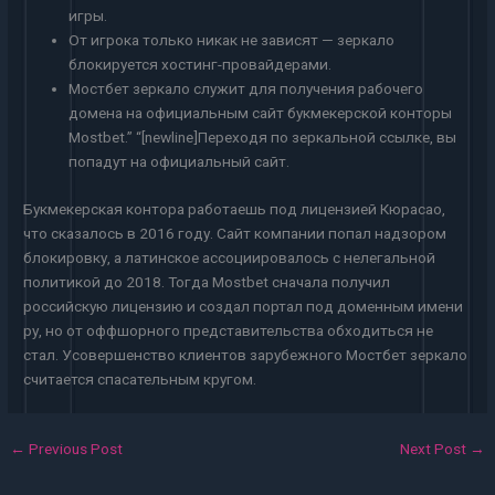
игры.
От игрока только никак не зависят — зеркало
блокируется хостинг-провайдерами.
Мостбет зеркало служит для получения рабочего
домена на официальным сайт букмекерской конторы
Mostbet.” “[newline]Переходя по зеркальной ссылке, вы
попадут на официальный сайт.
Букмекерская контора работаешь под лицензией Кюрасао,
что сказалось в 2016 году. Сайт компании попал надзором
блокировку, а латинское ассоциировалось с нелегальной
политикой до 2018. Тогда Mostbet сначала получил
российскую лицензию и создал портал под доменным имени
ру, но от оффшорного представительства обходиться не
стал. Усовершенство клиентов зарубежного Мостбет зеркало
считается спасательным кругом.
←
Previous Post
Next Post
→