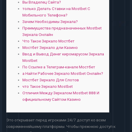
Вы Владелец Сайта?
только Делать Ставки на Mostbet С
Мобильного Телефона?
Зачем Необходимы Зеркала?
Преимущества предназначенных Mostbet
Зеркала Онлайн
Что Такое Зеркало Мостбет
Мостбет Зеркало дли Казино
Ввод и Вывод Денег киромарусом Зеркала
Mostbet
По Ссылке а Телеграм-канале Мостбет
а Найти Рабочее Зеркало Mostbet Онлайн?
Мостбет Зеркало Для Слотов
что Такое Зеркало Mostbet
Отличия Между Зеркалом Mostbet 888 И
официальному Сайтом Казино
Это открывает перед игроками 24/7 доступ ко всем
современнейшему платформы. Чтобы прежнюю доступ к