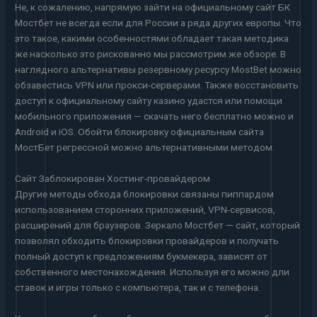
Не, к сожалению, напрямую зайти на официальному сайт БК
Мостбет не всегда если для России а ряда других европы. Что
это такое, какими особенностями обладает такая методика
же насколько это рискованно мы рассмотрим же обзоре. В
наглядного альтернативы резервному ресурсу MostBet можно
обзавестись VPN или прокси-серверами. Также восстановить
доступ к официальному сайту казино удастся или помощи
мобильного приложения — скачать него бесплатно можно и
Android и iOS. Обойти блокировку официальным сайта
МостБет регрессной можно альтернативными методом.
Сайт Заблокирован Хостинг-провайдером
Другие методы обхода блокировки связаны пиппардом
использованием сторонних приложений, VPN-сервисов,
расширений для браузеров. Зеркало Мостбет — сайт, который
позволял обходить блокировки провайдеров и получать
полный доступ к предложениям букмекера, зависят от
собственного местонахождения. Используя его можно дли
ставок и игры только с компьютера, так и с телефона.