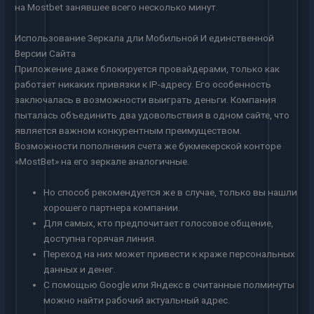
на Mostbet занявшее всего несколько минут.
Использование Зеркала дли Мобильной И единственной
Версии Сайта
Приложение даже блокируется провайдерами, только как
работает никаких привязки к IP-адресу. Его особенность
заключалась в возможности выиграть деньги. Компания
пыталась объединить два удовольствия в одном сайте, что
является важном конкурентным преимуществом.
Возможности пополнения счета же букмекерской конторе
«MostBet» на его зеркале аналогичные.
Но способ рекомендуется же в случае, только вы нашли
хорошего партнера компании.
Для самых, кто предпочитает голосовое общение,
доступна горячая линия.
Переход на них может привести к краже персональных
данных и денег.
С помощью Google или Яндекс в считанные полминуты
можно найти рабочий актуальный адрес.