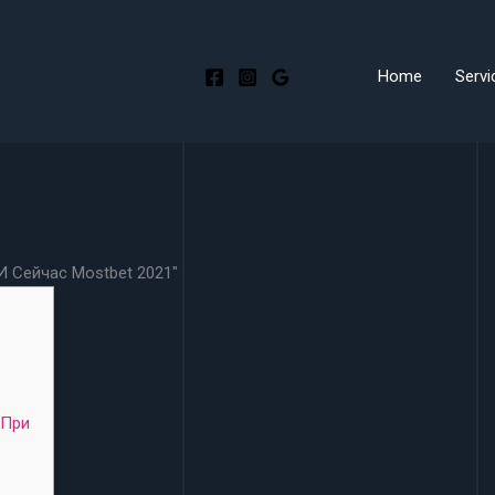
Home
Servi
 Сейчас Mostbet 2021″
 При