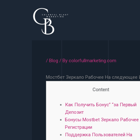
Skip
to
content
/
Blog
/ By
colorfullmarketing.com
Мостбет Зеркало Рабочее На следующее И
Content
Как Получить Бонус” “за Первый
Депозит
Бонусы Mostbet Зеркало Рабочее
Регистрации
Поддержка Пользователей На