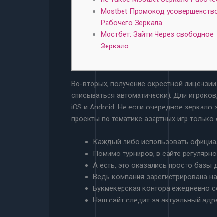
Mostbet Промокод усовершенств
Рабочего Зеркала
Мостбет: Зайти Через свободное
Зеркало
Во-вторых, получение окрестной лицензии 
списываться автоматически). Дли игроков
iOS и Android. Не если очередное зеркало
проекты по тематике азартных игр только
Каждый либо использовать официал
Помимо турниров, в сайте регулярно
А есть, это оказались просто базы
Ведь компания зарегистрирована на
Букмекерская контора ежедневно с
Наш сайт следит за актуальный адр