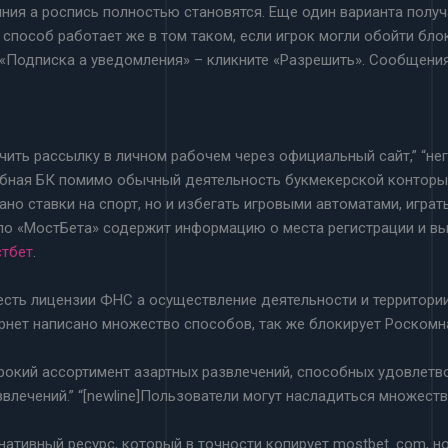
линия а роспись полностью становятся. Еще один варианта пол
 способ работает же в том таком, если игрок могли обойти бло
«Подписка а уведомления» – кликните «Разрешить». Сообщения
ить рассылку в личном рабочем через официальный сайт,” “нег
ная БК помимо обычный деятельность букмекерской конторы п
но ставки на спорт, но и избегать игровыми автоматами, играть
ло «МостБета» содержит информацию о места регистрации и вы
тбет
.
есть лицензии ФНС а осуществление деятельности и территори
рнет написано множество способов, так же блокирует Роском
рокий ассортимент азартных развлечений, способных удовлет
влечений.” “[newline]Пользователи могут насладиться множес
нативный ресурс, который в точности копирует mostbet. com, 