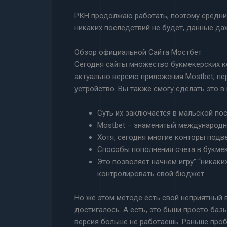
РКН продолжаю работать, поэтому средний
никаких последствий не будет, данные да
Обзор официальной Сайта Мостбет
Сегодня сайты множество букмекерских к
актуально версию приложения Mostbet, пе
устройство. Вы также смогу сделать это в
Суть их заключается в мальской пос
Mostbet – знаменитый международны
Хотя, сегодня многие конторы подв
Способы пополнения счета в букмек
Это позволяет начнем игру” “никаки
контролировать свой бюджет.
Но же этом методе есть свой неприятный 
достигалось. А есть, это бьши просто ба
версия больше не работаешь. Раньше про