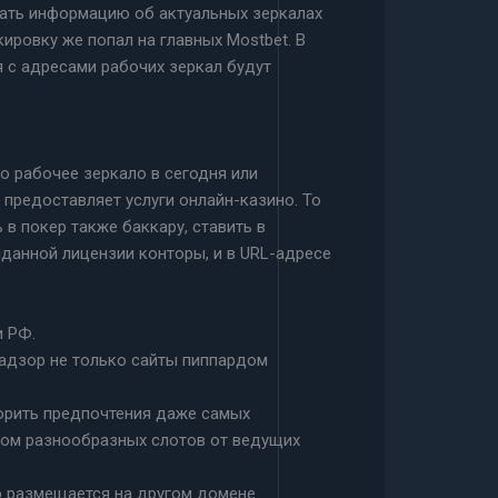
учать информацию об актуальных зеркалах
кировку же попал на главных Mostbet. В
 с адресами рабочих зеркал будут
о рабочее зеркало в сегодня или
редоставляет услуги онлайн-казино. То
 в покер также баккару, ставить в
данной лицензии конторы, и в URL-адресе
и РФ.
надзор не только сайты пиппардом
ворить предпочтения даже самых
твом разнообразных слотов от ведущих
но размещается на другом домене.