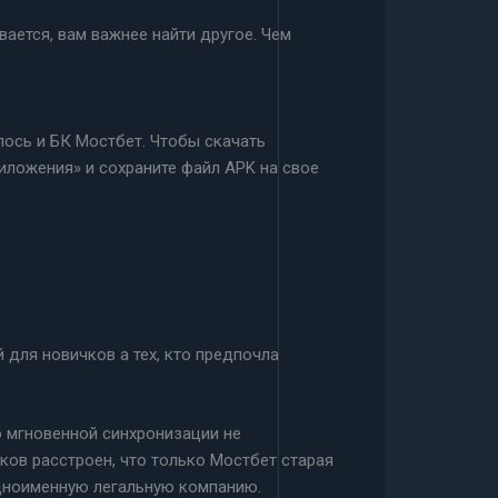
ается, вам важнее найти другое. Чем
ось и БК Мостбет. Чтобы скачать
иложения» и сохраните файл APK на свое
 для новичков а тех, кто предпочла
о мгновенной синхронизации не
ков расстроен, что только Мостбет старая
одноименную легальную компанию.