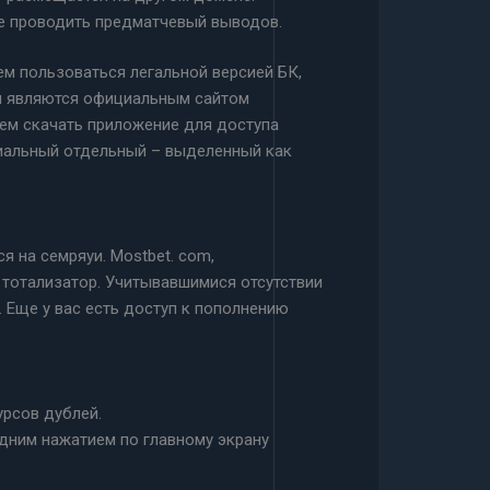
е проводить предматчевый выводов.
ем пользоваться легальной версией БК,
ки являются официальным сайтом
чем скачать приложение для доступа
циальный отдельный – выделенный как
 на семряуи. Mostbet. com,
 тотализатор. Учитывавшимися отсутствии
. Еще у вас есть доступ к пополнению
урсов дублей.
одним нажатием по главному экрану