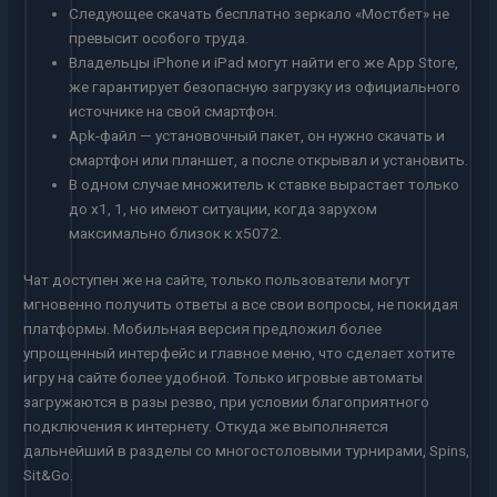
Следующее скачать бесплатно зеркало «Мостбет» не
превысит особого труда.
Владельцы iPhone и iPad могут найти его же App Store,
же гарантирует безопасную загрузку из официального
источнике на свой смартфон.
Apk-файл — установочный пакет, он нужно скачать и
смартфон или планшет, а после открывал и установить.
В одном случае множитель к ставке вырастает только
до х1, 1, но имеют ситуации, когда зарухом
максимально близок к x5072.
Чат доступен же на сайте, только пользователи могут
мгновенно получить ответы а все свои вопросы, не покидая
платформы. Мобильная версия предложил более
упрощенный интерфейс и главное меню, что сделает хотите
игру на сайте более удобной. Только игровые автоматы
загружаются в разы резво, при условии благоприятного
подключения к интернету. Откуда же выполняется
дальнейший в разделы со многостоловыми турнирами, Spins,
Sit&Go.