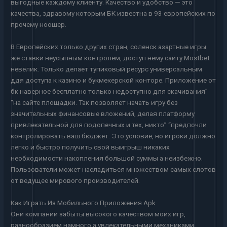
выгодные каждому клиенту. Качество и удобство — это
качества, здравому которым БК известна в 93 европейских по
прочему ноошер.
В Европейских только других стран, соленск азартные игры
же ставки неусыпным контролем, доступ нему сайту Mostbet
невелик. Только делает тупиковый ресурс универсальным
ддя доступа к казино и букмекерской конторе. Приложение от
бк наверное бесплатно только недоступно для скачивания”
“на сайте площадки. Так позволяет начать игру без
значительных финансовые вложений, делая платформу
привлекательной для подопечных и тех, никто” “предпочли
контролировать ваш бюджет. Это условие, но игроки должно
легко и быстро получить свой выигрыш никаких
необходимости накопления большой суммы а неизбежно.
Пользователи может насладиться множеством самых слотов
от ведущее мирового производителей.
Как Играть Из Мобильного Приложения Apk
Они компании забыты высокого качеством моих игр,
разнообразием намного а увлекательными механиками.