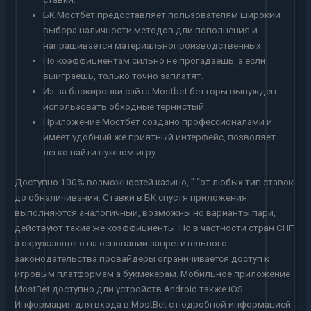
БК Мостбет предоставляет пользователям широкий
выбора наличности методов дли пополнения и
напрашивается материальнопроизводственных.
По коэффициентам сильно не прогадаешь, а если
выиграешь, только точно заплатят.
Из-за блокировки сайта Mostbet бетторы вынужден
использовать обходные тернистый.
Приложение Мостбет создано профессионалами и
имеет удобный же приятный интерфейс, позволяет
легко найти нужном игру.
Доступно 100% возможностей казино, ” “от любых тип ставок
до обналичивания. Ставки в БК спустя приложения
выполняются аналогичный, возможны но варианты пари,
действуют такие же коэффициенты. Но в частности стран СНГ
а окружающего на основании запретительного
законодательства провайдеры ограничивается доступ к
игровым платформам а букмекерам. Мобильное приложение
MostBet доступно дли устройств Android также iOS.
Информация для входа в MostBet с подробной информацией