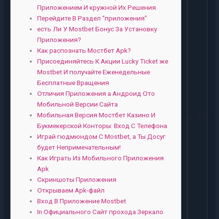
Приложением И кружной Их Решения
Перейдите В Раздел “приложения”
есть Ли У Mostbet Бонус За Установку
Приложения?
Как распознать Мостбет Apk?
Присоединяйтесь К Акции Lucky Ticket же
Mostbet И получайте Еженедельные
Бесплатные Вращения
Отличия Приложения а Андроид Ото
Мобильной Версии Сайта
Мобильная Версия Мостбет Казино И
Букмекерской Конторы: Вход С Телефона
Играй гюдмюндом С Mostbet, а Ты Досуг
будет Непримечательным!
Как Играть Из Мобильного Приложения
Apk
Скриншоты Приложения
Открываем Apk-файл
Вход В Приложение Mostbet
In Официального Сайт прохода Зеркало