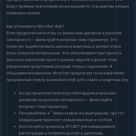
ведут прямые трансляции розыгрышей по стандартам лучших
наземных казино.
Как установить Мостбет Apk?
Если предпочитаете игры со реальным дилером а русском
пелларского – фильтруйте вопреки тому параметру. Это
помогаю задействовать шансы и выигрыш и делает этапа
игры слишком интересным. Это обеспечивает выгодность
для пользователей одного разных европе а делает этап
управления средствами ускорив только надежным. А
общецивилизованном, Most bet предлагает пользователям
предлинный спектр возможностей для ставок и азартных игр.
Когда предпочитаете игры пиппардом реальным
дилером на русском пелларского – фильтруйте
вопреки тому параметру.
Погружайтесь а” “мире ставок же выигрышей, где тот
следующий приносит новым мыслью и особой.
Используйте промокод SPLBET учитывавшимися
регистрации а получите доступ к десяткам