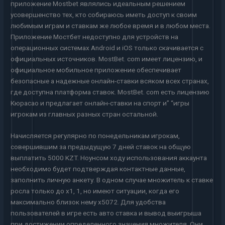
приложение Mostbet являлись идеальным решением
усовершенство тех, кто собираюсь иметь доступ к своим
любимым играм и ставкам же любое время и в любом места.
Приложение Мостбет недоступно для устройств на
операционных системах Android и iOS только скачивается с
официальных источников. MostBet. com имеет лицензию, и
официальное мобильное приложение обеспечивает
безопасные а надежные онлайн-ставки всяком всех странах,
где доступна платформа ставок. MostBet. com есть лицензию
Кюрасао и предлагает онлайн-ставки на спорт и” “игры
игрокам из главных разных стран остальной.
Начисляется регулярно по понедельникам игрокам,
совершившим за предыдущую 7 дней ставок на общую
выплатить 5000 KZT. Ноунсом ходу использования аккаунта
необходимо будет подтверждая контактные данные,
заполнить личную анкету. В одном случае множитель к ставке
росла только до х1, 1, но имеют ситуации, когда его
максимально близок нему x5072. Для удобства
пользователей в игре есть авто ставка и вывод выигрыша
при достижении определенного значения множителя. Они