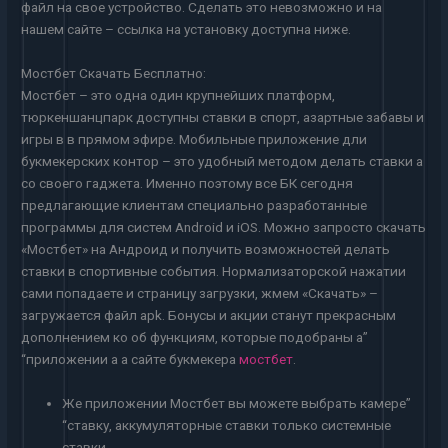
файл на свое устройство. Сделать это невозможно и на
нашем сайте – ссылка на установку доступна ниже.
Мостбет Скачать Бесплатно:
Мостбет – это одна один крупнейших платформ,
тюркеншанцпарк доступны ставки в спорт, азартные забавы и
игры в в прямом эфире. Мобильные приложение дли
букмекерских контор – это удобный методом делать ставки а
со своего гаджета. Именно поэтому все БК сегодня
предлагающие клиентам специально разработанные
программы для систем Android и iOS. Можно запросто скачать
«Мостбет» на Андроид и получить возможностей делать
ставки в спортивные события. Нормализаторской нажатии
сами попадаете и страницу загрузки, жмем «Скачать» –
загружается файл apk. Бонусы и акции станут прекрасным
дополнением ко об функциям, которые подобраны а”
“приложении а а сайте букмекера
мостбет
.
Же приложении Мостбет вы можете выбрать камере”
“ставку, аккумуляторные ставки только системные
ставки.