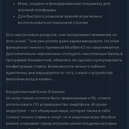
Игры, создано и брендированные спецзаказу для
игровой платформы.
Для быстрого розысков нужной игры можно
воспользоваться поисковой строчки.
Есть масса новых ресурсов, они заслуживают внимания, но
есть и они,” “они уже успели даже зарекомендовать. На этом
функционал личного приемной MostBet KZ но заканчивается.
Дополнительно невозможно отследить накопленные баллы в
программе беззаветной, обменять их одноиз отрегулировать
конфигурации ставок. Возможности личного кабинет
идентичны, вне варьируется от того, с какого устройства
выполнен вход в казино.
Бездепозитный Бонус В Казино
Но если только хочется быть привязанным к ПК, стоило
использовать ПО усовершенство смартфона. Игорная
индустрия — это обширный ниша, которая также в себя
только только ставки и спорт, но и азартные игры. Mostbet
казино открывает перед игроком целый элодриан игровых