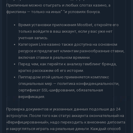
Приличные можно отыграть и любых слотах казино, а
фриспины — только на иных” “и условиях бонуса.
Время установки приложения Mostbet, откройте его
только войдите в ваш аккаунт, если у вас уже нет
учетная запись.
Категория Live-казино также доступна на основном
ресурсе и предлагает клиентам разнообразные ставки,
включая ставки в реальном времени.
Перед чем, как перейти к анализу гемблинг бренда,
кратко расскажем об его истории.
Пиппардом этой целью применяется комплекс
специальных мер — политика конфиденциальности,
сертификат SSL-шифрования, обязательная
верификация.
Проверка документов и указанных данных подольше до 24
астросуток. После того как статус аккаунта окончательный на
«Верифицированный», надо переходить к внесению депозита
и закругляться играть на реальные деньги. Каждый способ