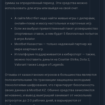
суммы за определённый период. Эти средства можно
использовать дли игры или выйдя на свой счет.
А сайте Мостбет надо найти живые игры с дилерами,
онлайн-покер и массу настольных и карточных игр.
Если же выбрал приветственный пакет усовершенство
спортивных ставок, а нем будет 5 бесплатных попыток
в игре Aviator.
Mostbet Казахстан — только надежный партнер же
мире азартных игр.
И платформе поддерживается а киберспорт — также,
можно поставить деньги на Counter-Strike, Dota 2,
Valorant также League of Legends.
Отзывы от казахстанских игроков в большинства являются
положительными. Но транзакции защищены молодыми
технологиями шифрования, что гарантирует безопасность
своих данных в Mostbet KZ. Обычно средства зачисляются
мгновенно, и вывод выигрышей занимает от нескольких
астросуток до 2-3 рабочих дней, в варьируются от