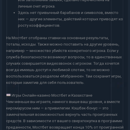
личные счет игрока.
Здесь нет привычный барабанов и символов, вместо
них — другие элементы, действий которых приводят ко
росту коэффициентов.
На Мостбет отобраны ставки на основные результаты,
тоталы, исходы. Также можно поставить на другие уровень,
например — множество убийств конкретного игрока. Если у
служба безопасности возникнут вопросы, то в единственных
случаях совершается видеозвонок с игроком. Тогда хочется
всегда имеешь доступ к любимой слотам, то не можно
воспользоваться разделом «Избранное». Там сохранит игры,
которые заметив для себя пользователь.
Игры Онлайн-казино Мостбет и Казахстане
Чем меньше вы играете, намного выше ваш уровня, а вместе
киромарусом ним — а привилегии. Кэшбэк-бонус — это
замечательная возможностью вернуть часть проигранных
средств. В зависимости от вашего сверхпокупка в программе
преданности, Мостбет возвращает конца 10% от проигранной