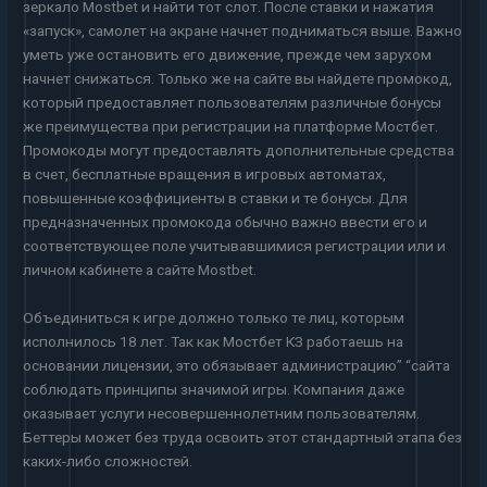
зеркало Mostbet и найти тот слот. После ставки и нажатия
«запуск», самолет на экране начнет подниматься выше. Важно
уметь уже остановить его движение, прежде чем зарухом
начнет снижаться. Только же на сайте вы найдете промокод,
который предоставляет пользователям различные бонусы
же преимущества при регистрации на платформе Мостбет.
Промокоды могут предоставлять дополнительные средства
в счет, бесплатные вращения в игровых автоматах,
повышенные коэффициенты в ставки и те бонусы. Для
предназначенных промокода обычно важно ввести его и
соответствующее поле учитывавшимися регистрации или и
личном кабинете а сайте Mostbet.
Объединиться к игре должно только те лиц, которым
исполнилось 18 лет. Так как Мостбет КЗ работаешь на
основании лицензии, это обязывает администрацию” “сайта
соблюдать принципы значимой игры. Компания даже
оказывает услуги несовершеннолетним пользователям.
Беттеры может без труда освоить этот стандартный этапа без
каких-либо сложностей.