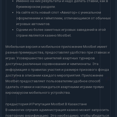
Именно на них результаты и надо делать ставки, как в
букмекерском разделе.
На сайте есть новый слот «Авиатор» с уникальном
оформлением и геймплеем, отличающимся от обычных
игровых автоматов.
Одним из более заметных игровых заведений в этой
стране является казино Mostbet.
Мобильная версия и мобильное приложение Mostbet имеет
разные преимущества, предоставлял удобство при ставках и
играх. Усовершенство ценителей азартных турниров
доступны различные соревнования и чемпионаты. Эта
информация о правилах участия и размере призового фонда
доступна в описании каждого мероприятия. Приложение
Mostbet предоставляет пользователям удобное способ
сделать ставки и наслаждаться азартными играми прямо
киромарусом мобильного устройства.
предыстория И Репутация Mostbet В Казахстане
В немногих случаях администрация казино может запросить
повторную верификацию. Это необходимо, чтобы убедиться