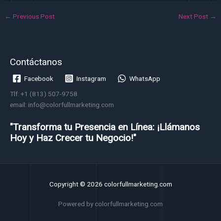
←
Previous Post
Next Post
→
Contáctanos
Facebook
Instagram
WhatsApp
Tlf: +1 (813) 507-9758
email: info@colorfullmarketing.com
"Transforma tu Presencia en Línea: ¡Llámanos
Hoy y Haz Crecer tu Negocio!"
Copyright © 2026 colorfullmarketing.com
Powered by colorfullmarketing.com