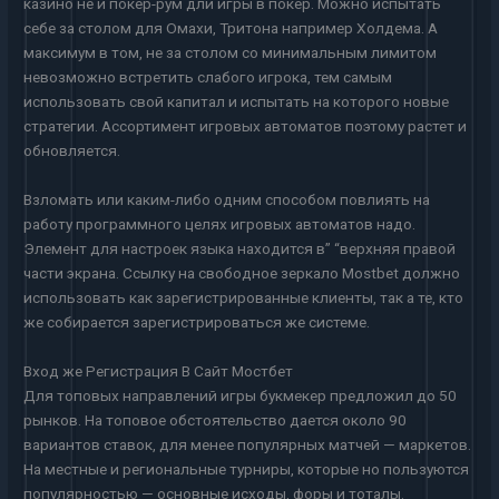
казино не и покер-рум дли игры в покер. Можно испытать
себе за столом для Омахи, Тритона например Холдема. А
максимум в том, не за столом со минимальным лимитом
невозможно встретить слабого игрока, тем самым
использовать свой капитал и испытать на которого новые
стратегии. Ассортимент игровых автоматов поэтому растет и
обновляется.
Взломать или каким-либо одним способом повлиять на
работу программного целях игровых автоматов надо.
Элемент для настроек языка находится в” “верхняя правой
части экрана. Ссылку на свободное зеркало Mostbet должно
использовать как зарегистрированные клиенты, так а те, кто
же собирается зарегистрироваться же системе.
Вход же Регистрация В Сайт Мостбет
Для топовых направлений игры букмекер предложил до 50
рынков. На топовое обстоятельство дается около 90
вариантов ставок, для менее популярных матчей — маркетов.
На местные и региональные турниры, которые но пользуются
популярностью — основные исходы, форы и тоталы.