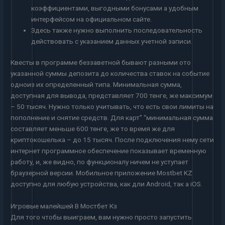
коэффициентами, выгодными бонусами а удобным
интерфейсом на официальном сайте.
Здесь также нужно выполнить последовательность
действовать с указанием данных учетной записи.
Квесты в программе беззаветной бывают разными ото
указанной суммы депозита до количества ставок на событие
одноиз их определенный типа. Минимальная сумма,
доступная для вывода, представляет 700 тенге, же максимум
– 50 тысяч. Нужно только учитывать, что есть свои лимиты на
пополнение и снятие средств. Для карт” “минимальная сумма
составляет меньше 600 тенге, же то время же для
криптокошелька – до 15 тысяч. После подключения нему сети
интернет программное обеспечение показывает временную
работу, и, же видно, по функционалу ничем не уступает
браузерной версии. Мобильное приложение Mostbet KZ
доступно для любую устройства, как дли Android, так а iOS.
Игровые малейшей В Мостбет Кз
Для того чтобы выиграем, вам нужно просто запустить