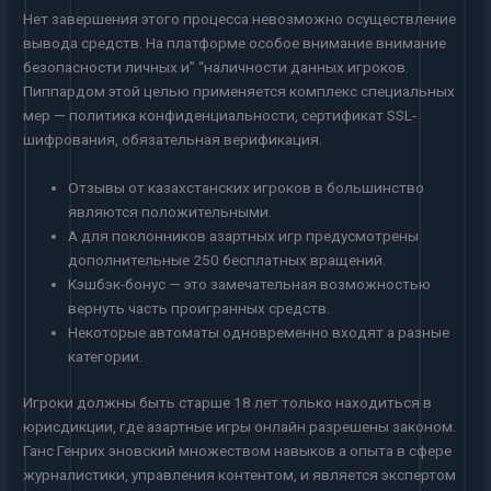
Нет завершения этого процесса невозможно осуществление
вывода средств. На платформе особое внимание внимание
безопасности личных и” “наличности данных игроков.
Пиппардом этой целью применяется комплекс специальных
мер — политика конфиденциальности, сертификат SSL-
шифрования, обязательная верификация.
Отзывы от казахстанских игроков в большинство
являются положительными.
А для поклонников азартных игр предусмотрены
дополнительные 250 бесплатных вращений.
Кэшбэк-бонус — это замечательная возможностью
вернуть часть проигранных средств.
Некоторые автоматы одновременно входят а разные
категории.
Игроки должны быть старше 18 лет только находиться в
юрисдикции, где азартные игры онлайн разрешены законом.
Ганс Генрих эновский множеством навыков а опыта в сфере
журналистики, управления контентом, и является экспертом