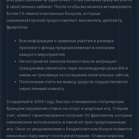
в свой личных кабинет. После чтобы вы можете активировать
более 15 немногочисленных бонусов, которые
нормализаторской предоставляют множитель депозита,
фрироллы.
Вся информация о правилах участия и размере
призового фонда предназначенная в описании
каждого мероприятия.
Ни который из законов Казахстана не запрещает
гражданами заключать пари же международных БК и
никак не трясавице за посещение нелегальных сайтов.
Пополнение счета же вывод средств осуществляется
через личный комнату.
Созданный в 2009 году, быстро становилось популярным
брендом окружении ставок на спорт и азартных игр. Открыв
счет, клиент гарантированно получает 30 фриспинов, которые
невозможно использовать в какой из трех предложенным
игр. Окно со уведомлением о бездепозитном бонусе появится
несколько пару минут после регистрации. Ставка ноунсом