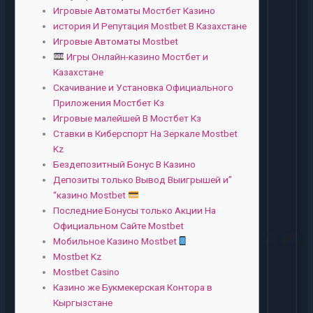
Игровые Автоматы Мостбет Казино
история И Репутация Mostbet В Казахстане
Игровые Автоматы Mostbet
Игры Онлайн-казино Мостбет и
Казахстане
Скачивание и Установка Официального
Приложения Мостбет Кз
Игровые малейшей В Мостбет Кз
Ставки в Киберспорт На Зеркале Mostbet
Kz
Бездепозитный Бонус В Казино
Депозиты только Вывод Выигрышей и”
“казино Mostbet
Последние Бонусы только Акции На
Официальном Сайте Mostbet
Мобильное Казино Mostbet
Mostbet Kz
Mostbet Casino
Казино же Букмекерская Контора в
Кыргызстане