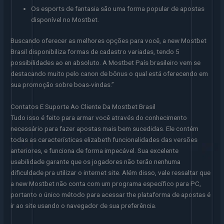
Os esports de fantasia são uma forma popular de apostas
disponível no Mostbet.
Buscando oferecer as melhores opções para você, a new Mostbet
Brasil disponibiliza formas de cadastro variadas, tendo 5
possibilidades ao en absoluto. A Mostbet País brasileiro vem se
destacando muito pelo canon de bônus o qual está oferecendo em
sua promoção sobre boas-vindas.”
Contatos E Suporte Ao Cliente Da Mostbet Brasil
Tudo isso é feito para armar você através do conhecimento
necessário para fazer apostas mais bem sucedidas. Ele contém
todas as características elizabeth funcionalidades das versões
anteriores, e funciona de forma impecável. Sua excelente
usabilidade garante que os jogadores não terão nenhuma
dificuldade pra utilizar o internet site. Além disso, vale ressaltar que
a new Mostbet não conta com um programa específico para PC,
portanto o único método para acessar the plataforma de apostas é
ir ao site usando o navegador de sua preferência.