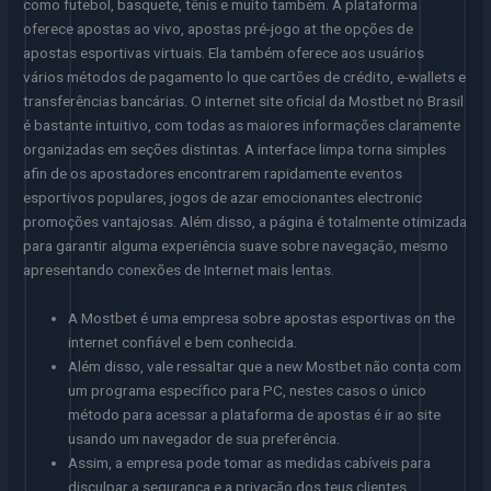
como futebol, basquete, tênis e muito também. A plataforma
oferece apostas ao vivo, apostas pré-jogo at the opções de
apostas esportivas virtuais. Ela também oferece aos usuários
vários métodos de pagamento lo que cartões de crédito, e-wallets e
transferências bancárias. O internet site oficial da Mostbet no Brasil
é bastante intuitivo, com todas as maiores informações claramente
organizadas em seções distintas. A interface limpa torna simples
afin de os apostadores encontrarem rapidamente eventos
esportivos populares, jogos de azar emocionantes electronic
promoções vantajosas. Além disso, a página é totalmente otimizada
para garantir alguma experiência suave sobre navegação, mesmo
apresentando conexões de Internet mais lentas.
A Mostbet é uma empresa sobre apostas esportivas on the
internet confiável e bem conhecida.
Além disso, vale ressaltar que a new Mostbet não conta com
um programa específico para PC, nestes casos o único
método para acessar a plataforma de apostas é ir ao site
usando um navegador de sua preferência.
Assim, a empresa pode tomar as medidas cabíveis para
disculpar a segurança e a privação dos teus clientes.