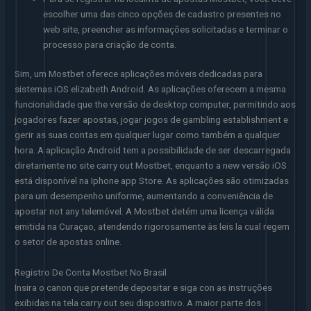
escolher uma das cinco opções de cadastro presentes no
web site, preencher as informações solicitadas e terminar o
processo para criação de conta.
Sim, um Mostbet oferece aplicações móveis dedicadas para
sistemas iOS elizabeth Android. As aplicações oferecem a mesma
funcionalidade que the versão de desktop computer, permitindo aos
jogadores fazer apostas, jogar jogos de gambling establishment e
gerir as suas contas em qualquer lugar como também a qualquer
hora. A aplicação Android tem a possibilidade de ser descarregada
diretamente no site carry out Mostbet, enquanto a new versão iOS
está disponível na Iphone app Store. As aplicações são otimizadas
para um desempenho uniforme, aumentando a conveniência de
apostar not any telemóvel. A Mostbet detém uma licença válida
emitida na Curaçao, atendendo rigorosamente às leis la cual regem
o setor de apostas online.
Registro De Conta Mostbet No Brasil
Insira o canon que pretende depositar e siga con as instruções
exibidas na tela carry out seu dispositivo. A maior parte dos