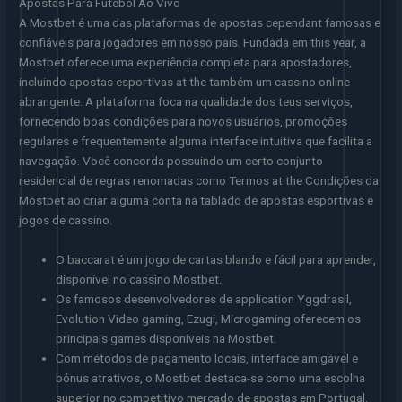
Apostas Para Futebol Ao Vivo
A Mostbet é uma das plataformas de apostas cependant famosas e
confiáveis para jogadores em nosso país. Fundada em this year, a
Mostbet oferece uma experiência completa para apostadores,
incluindo apostas esportivas at the também um cassino online
abrangente. A plataforma foca na qualidade dos teus serviços,
fornecendo boas condições para novos usuários, promoções
regulares e frequentemente alguma interface intuitiva que facilita a
navegação. Você concorda possuindo um certo conjunto
residencial de regras renomadas como Termos at the Condições da
Mostbet ao criar alguma conta na tablado de apostas esportivas e
jogos de cassino.
O baccarat é um jogo de cartas blando e fácil para aprender,
disponível no cassino Mostbet.
Os famosos desenvolvedores de application Yggdrasil,
Evolution Video gaming, Ezugi, Microgaming oferecem os
principais games disponíveis na Mostbet.
Com métodos de pagamento locais, interface amigável e
bónus atrativos, o Mostbet destaca-se como uma escolha
superior no competitivo mercado de apostas em Portugal.