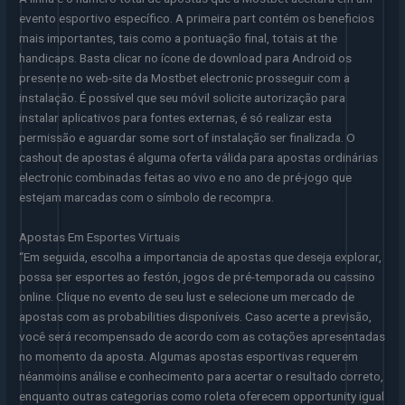
evento esportivo específico. A primeira part contém os beneficios
mais importantes, tais como a pontuação final, totais at the
handicaps. Basta clicar no ícone de download para Android os
presente no web-site da Mostbet electronic prosseguir com a
instalação. É possível que seu móvil solicite autorização para
instalar aplicativos para fontes externas, é só realizar esta
permissão e aguardar some sort of instalação ser finalizada. O
cashout de apostas é alguma oferta válida para apostas ordinárias
electronic combinadas feitas ao vivo e no ano de pré-jogo que
estejam marcadas com o símbolo de recompra.
Apostas Em Esportes Virtuais
“Em seguida, escolha a importancia de apostas que deseja explorar,
possa ser esportes ao festón, jogos de pré-temporada ou cassino
online. Clique no evento de seu lust e selecione um mercado de
apostas com as probabilities disponíveis. Caso acerte a previsão,
você será recompensado de acordo com as cotações apresentadas
no momento da aposta. Algumas apostas esportivas requerem
néanmoins análise e conhecimento para acertar o resultado correto,
enquanto outras categorias como roleta oferecem opportunity igual