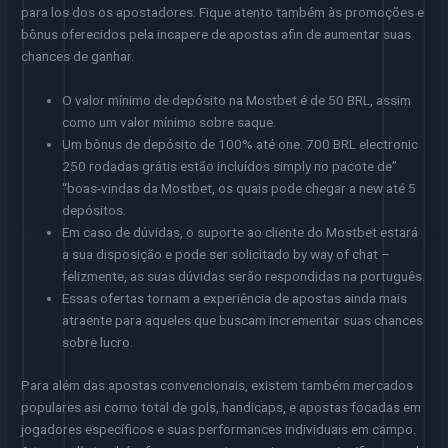
para los dos os apostadores. Fique atento também às promoções e
bônus oferecidos pela incapere de apostas afin de aumentar suas
chances de ganhar.
O valor mínimo de depósito na Mostbet é de 50 BRL, assim
como um valor mínimo sobre saque.
Um bônus de depósito de 100% até one. 700 BRL electronic
250 rodadas grátis estão incluídos simply no pacote de”
“boas-vindas da Mostbet, os quais pode chegar a new até 5
depósitos.
Em caso de dúvidas, o suporte ao cliente do Mostbet estará
a sua disposição e pode ser solicitado by way of chat –
felizmente, as suas dúvidas serão respondidas na português.
Essas ofertas tornam a experiência de apostas ainda mais
atraente para aqueles que buscam incrementar suas chances
sobre lucro.
Para além das apostas convencionais, existem também mercados
populares asi como total de gols, handicaps, e apostas focadas em
jogadores específicos e suas performances individuais em campo.