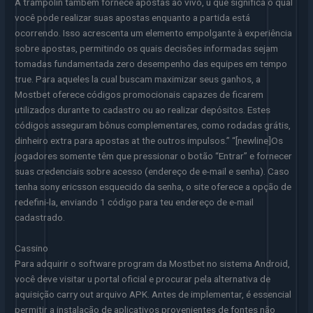
A trampolín também fornece apostas ao vivo, u que significa o qual
você pode realizar suas apostas enquanto a partida está
ocorrendo. Isso acrescenta um elemento empolgante à experiência
sobre apostas, permitindo os quais decisões informadas sejam
tomadas fundamentada zero desempenho das equipes em tempo
true. Para aqueles la cual buscam maximizar seus ganhos, a
Mostbet oferece códigos promocionais capazes de ficarem
utilizados durante to cadastro ou ao realizar depósitos. Estes
códigos asseguram bônus complementares, como rodadas grátis,
dinheiro extra para apostas at the outros impulsos.” “[newline]Os
jogadores somente têm que pressionar o botão “Entrar” e fornecer
suas credenciais sobre acesso (endereço de e-mail e senha). Caso
tenha sony ericsson esquecido da senha, o site oferece a opção de
redefini-la, enviando 1 código para teu endereço de e-mail
cadastrado.
Cassino
Para adquirir o software program da Mostbet no sistema Android,
você deve visitar u portal oficial e procurar pela alternativa de
aquisição carry out arquivo APK. Antes de implementar, é essencial
permitir a instalação de aplicativos provenientes de fontes não