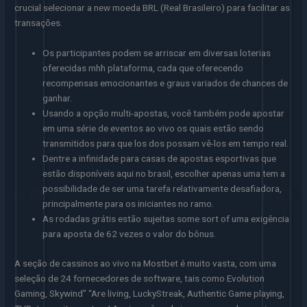
crucial selecionar a new moeda BRL (Real Brasileiro) para facilitar as
transações.
Os participantes podem se arriscar em diversas loterias
oferecidas mhh plataforma, cada que oferecendo
recompensas emocionantes e graus variados de chances de
ganhar.
Usando a opção multi-apostas, você também pode apostar
em uma série de eventos ao vivo os quais estão sendo
transmitidos para que los dos possam vê-los em tempo real.
Dentre a infinidade para casas de apostas esportivas que
estão disponíveis aqui no brasil, escolher apenas uma tem a
possibilidade de ser uma tarefa relativamente desafiadora,
principalmente para os iniciantes no ramo.
As rodadas grátis estão sujeitas some sort of uma exigência
para aposta de 62 vezes o valor do bônus.
A seção de cassinos ao vivo na Mostbet é muito vasta, com uma
seleção de 24 fornecedores de software, tais como Evolution
Gaming, Skywind” “Are living, LuckyStreak, Authentic Game playing,