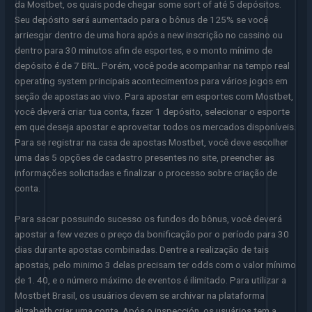
da Mostbet, os quais pode chegar some sort of até 5 depósitos.
Seu depósito será aumentado para o bônus de 125% se você
arriesgar dentro de uma hora após a new inscrição no cassino ou
dentro para 30 minutos afin de esportes, e o monto mínimo de
depósito é de 7 BRL. Porém, você pode acompanhar na tempo real
operating system principais acontecimentos para vários jogos em
seção de apostas ao vivo. Para apostar em esportes com Mostbet,
você deverá criar tua conta, fazer 1 depósito, selecionar o esporte
em que deseja apostar e aproveitar todos os mercados disponíveis.
Para se registrar na casa de apostas Mostbet, você deve escolher
uma das 5 opções de cadastro presentes no site, preencher as
informações solicitadas e finalizar o processo sobre criação de
conta.
Para sacar possuindo sucesso os fundos do bônus, você deverá
apostar a few vezes o preço da bonificação por o período para 30
dias durante apostas combinadas. Dentre a realização de tais
apostas, pelo minimo 3 delas precisam ter odds com o valor mínimo
de 1. 40, e o número máximo de eventos é ilimitado. Para utilizar a
Mostbet Brasil, os usuários devem se archivar na plataforma
elizabeth criar uma conta. Após o inspección, os usuários tem a