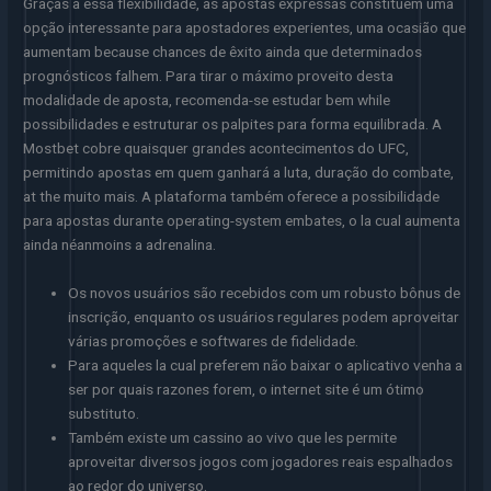
Graças a essa flexibilidade, as apostas expressas constituem uma
opção interessante para apostadores experientes, uma ocasião que
aumentam because chances de êxito ainda que determinados
prognósticos falhem. Para tirar o máximo proveito desta
modalidade de aposta, recomenda-se estudar bem while
possibilidades e estruturar os palpites para forma equilibrada. A
Mostbet cobre quaisquer grandes acontecimentos do UFC,
permitindo apostas em quem ganhará a luta, duração do combate,
at the muito mais. A plataforma também oferece a possibilidade
para apostas durante operating-system embates, o la cual aumenta
ainda néanmoins a adrenalina.
Os novos usuários são recebidos com um robusto bônus de
inscrição, enquanto os usuários regulares podem aproveitar
várias promoções e softwares de fidelidade.
Para aqueles la cual preferem não baixar o aplicativo venha a
ser por quais razones forem, o internet site é um ótimo
substituto.
Também existe um cassino ao vivo que les permite
aproveitar diversos jogos com jogadores reais espalhados
ao redor do universo.