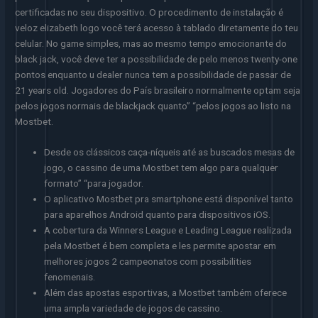
certificadas no seu dispositivo. O procedimento de instalação é
veloz elizabeth logo você terá acesso à tablado diretamente do teu
celular. No game simples, mas ao mesmo tempo emocionante do
black jack, você deve ter a possibilidade de pelo menos twenty-one
pontos enquanto u dealer nunca tem a possibilidade de passar de
21 years old. Jogadores do País brasileiro normalmente optam seja
pelos jogos normais de blackjack quanto” “pelos jogos ao listo na
Mostbet.
Desde os clássicos caça-níqueis até as buscados mesas de
jogo, o cassino de uma Mostbet tem algo para qualquer
formato” “para jogador.
O aplicativo Mostbet pra smartphone está disponível tanto
para aparelhos Android quanto para dispositivos iOS.
A cobertura da Winners League e Leading League realizada
pela Mostbet é bem completa e les permite apostar em
melhores jogos 2 campeonatos com possibilities
fenomenais.
Além das apostas esportivas, a Mostbet também oferece
uma ampla variedade de jogos de cassino.