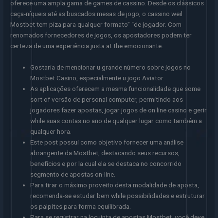
oferece uma ampla gama de games de cassino. Desde os clássicos
caça-níqueis até as buscados mesas de jogo, o cassino weil
Mostbet tem piza para qualquer formato” “de jogador. Com
renomados fornecedores de jogos, os apostadores podem ter
certeza de uma experiência justa at the emocionante.
Gostaria de mencionar u grande número sobre jogos no
Mostbet Casino, especialmente u jogo Aviator.
As aplicações oferecem a mesma funcionalidade que some
sort of versão de personal computer, permitindo aos
jogadores fazer apostas, jogar jogos de on line casino e gerir
while suas contas no ano de qualquer lugar como também a
qualquer hora.
Este post possui como objetivo fornecer uma análise
abrangente da Mostbet, destacando seus recursos,
benefícios e por la cual ela se destaca no concorrido
segmento de apostas on-line.
Para tirar o máximo proveito desta modalidade de aposta,
recomenda-se estudar bem while possibilidades e estruturar
os palpites para forma equilibrada.
Para se registrar na locuinta de apostas Mostbet, você deve