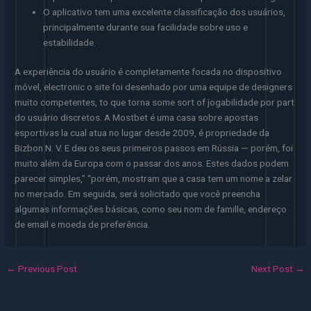
O aplicativo tem uma excelente classificação dos usuários,
principalmente durante sua facilidade sobre uso e
estabilidade.
A experiência do usuário é completamente focada no dispositivo
móvel, electronic o site foi desenhado por uma equipe de designers
muito competentes, to que torna some sort of jogabilidade por part
do usuário discretos. A Mostbet é uma casa sobre apostas
esportivas la cual atua no lugar desde 2009, é propriedade da
Bizbon N. V. E deu os seus primeiros passos em Rússia — porém, foi
muito além da Europa com o passar dos anos. Estes dados podem
parecer simples,” “porém, mostram que a casa tem um nome a zelar
no mercado. Em seguida, será solicitado que você preencha
algumas informações básicas, como seu nom de famille, endereço
de email e moeda de preferência.
←
Previous Post
Next Post
→