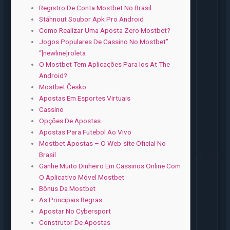
Registro De Conta Mostbet No Brasil
Stáhnout Soubor Apk Pro Android
Como Realizar Uma Aposta Zero Mostbet?
Jogos Populares De Cassino No Mostbet”
“[newline]roleta
O Mostbet Tem Aplicações Para Ios At The
Android?
Mostbet Česko
Apostas Em Esportes Virtuais
Cassino
Opções De Apostas
Apostas Para Futebol Ao Vivo
Mostbet Apostas – O Web-site Oficial No
Brasil
Ganhe Muito Dinheiro Em Cassinos Online Com
O Aplicativo Móvel Mostbet
Bônus Da Mostbet
As Principais Regras
Apostar No Cybersport
Construtor De Apostas