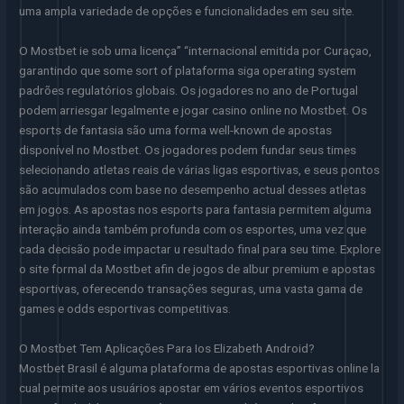
uma ampla variedade de opções e funcionalidades em seu site.
O Mostbet ie sob uma licença” “internacional emitida por Curaçao,
garantindo que some sort of plataforma siga operating system
padrões regulatórios globais. Os jogadores no ano de Portugal
podem arriesgar legalmente e jogar casino online no Mostbet. Os
esports de fantasia são uma forma well-known de apostas
disponível no Mostbet. Os jogadores podem fundar seus times
selecionando atletas reais de várias ligas esportivas, e seus pontos
são acumulados com base no desempenho actual desses atletas
em jogos. As apostas nos esports para fantasia permitem alguma
interação ainda também profunda com os esportes, uma vez que
cada decisão pode impactar u resultado final para seu time. Explore
o site formal da Mostbet afin de jogos de albur premium e apostas
esportivas, oferecendo transações seguras, uma vasta gama de
games e odds esportivas competitivas.
O Mostbet Tem Aplicações Para Ios Elizabeth Android?
Mostbet Brasil é alguma plataforma de apostas esportivas online la
cual permite aos usuários apostar em vários eventos esportivos