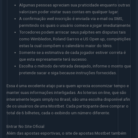
Algumas pessoas apreciam sua praticidade enquanto outras
valorizam poder visitar suas contas em qualquer lugar.
A confirmação weil inscrição é enviada via e-mail ou SMS,
permitindo os quais o usuário comece a jogar imediatamente.
Torcedores podem arriscar seus palpites em disputas tais
como Wimbledon, Roland Garros e US Open up, competições
estas la cual compõem o calendário maior do tênis.
Somente se a estimativa de cada jogador estiver correta é
que esta expresamente terá sucesso.
Escolha o método de retirada desejado, informe o monto que
pretende sacar e siga because instruções fornecidas.
Essa é uma excelente atajo para quem aprecia economizar tempo e
manter suas informações interligadas. As loterias on-line, que são
inteiramente legais simply no Brasil, são uma escolha disponível afin
de os usuários de uma Mostbet. Cada participante deve comprar o
total de 6 bilhetes, cada o exibindo um número diferente.
Entrar No Site Oficial
Além das apostas esportivas, o site de apostas Mostbet também