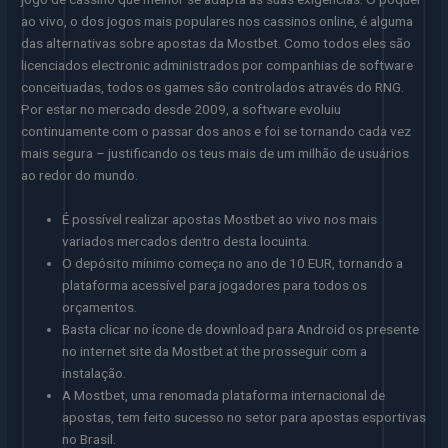
ao vivo, o dos jogos mais populares nos cassinos online, é alguma
das alternativas sobre apostas da Mostbet. Como todos eles são
licenciados electronic administrados por companhias de software
conceituadas, todos os games são controlados através do RNG.
Por estar no mercado desde 2009, a software evoluiu
continuamente com o passar dos anos e foi se tornando cada vez
mais segura – justificando os teus mais de um milhão de usuários
ao redor do mundo.
É possível realizar apostas Mostbet ao vivo nos mais
variados mercados dentro desta locuinta.
O depósito mínimo começa no ano de 10 EUR, tornando a
plataforma acessível para jogadores para todos os
orçamentos.
Basta clicar no ícone de download para Android os presente
no internet site da Mostbet at the prosseguir com a
instalação.
A Mostbet, uma renomada plataforma internacional de
apostas, tem feito sucesso no setor para apostas esportivas
no Brasil.