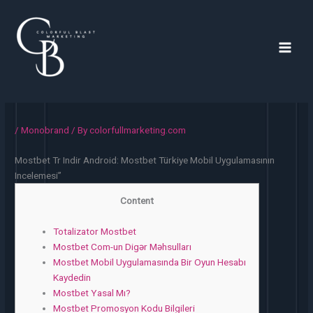
Skip
to
content
Main
Men
/
Monobrand
/ By
colorfullmarketing.com
Mostbet Tr Indir Android: Mostbet Türkiye Mobil Uygulamasının
Incelemesi”
Content
Totalizator Mostbet
Mostbet Com-un Digər Məhsulları
Mostbet Mobil Uygulamasında Bir Oyun Hesabı
Kaydedin
Mostbet Yasal Mı?
Mostbet Promosyon Kodu Bilgileri