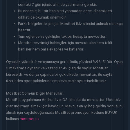
sonraki 7 gün içinde afin de yatırmanız gerekir.
Bu nedenle, bu tür bahisleri yapmadan önce, dinamikleri
dikkatlice okumak önemlidir.
Farklı bölgelerde çalışan Mostbet ikiz sitesini bulmak oldukça
basittir.
Tüm eğlence ve çekilişler tek bir hesapta mevcuttur.
Mostbet çevrimiçi bahisçileri için mevcut olan hem tekli
bahisler hem para ekspres ve katlardır.
Oynaklık yüksektir ve oyuncuya geri dönüş yüzdesi %96, 51’dir. Oyun
5 makarada oynanır ve kazançlar 49 çizgide sayılır. MostBet
küreseldir ve dünya çapında birçok ülkede mevcuttur. Bu sayfa
üzerinden spor bahislerine empieza casinoya erişebilirsiniz.
Mostbet Com-un Digər Məhsulları
MostBet uygulaması Android ve iOS cihazlarda mevcuttur. Ücretsiz
olan indirmeyi almak için kaydolun. Mevcut en iyi hoş geldin bonusunu
almak için kaydolduğunuzda MostBet promosyon kodunu BÜYÜK
kullanın
mostbet uz
.