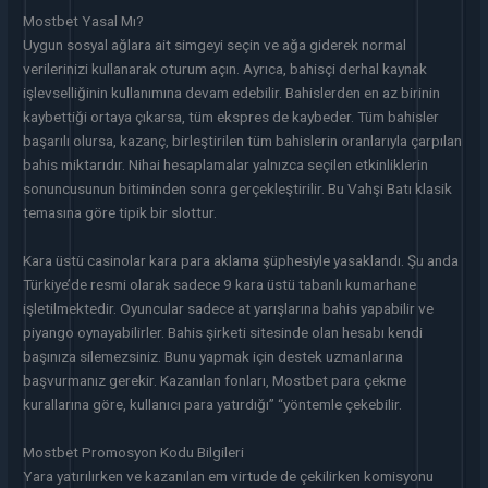
Mostbet Yasal Mı?
Uygun sosyal ağlara ait simgeyi seçin ve ağa giderek normal
verilerinizi kullanarak oturum açın. Ayrıca, bahisçi derhal kaynak
işlevselliğinin kullanımına devam edebilir. Bahislerden en az birinin
kaybettiği ortaya çıkarsa, tüm ekspres de kaybeder. Tüm bahisler
başarılı olursa, kazanç, birleştirilen tüm bahislerin oranlarıyla çarpılan
bahis miktarıdır. Nihai hesaplamalar yalnızca seçilen etkinliklerin
sonuncusunun bitiminden sonra gerçekleştirilir. Bu Vahşi Batı klasik
temasına göre tipik bir slottur.
Kara üstü casinolar kara para aklama şüphesiyle yasaklandı. Şu anda
Türkiye’de resmi olarak sadece 9 kara üstü tabanlı kumarhane
işletilmektedir. Oyuncular sadece at yarışlarına bahis yapabilir ve
piyango oynayabilirler. Bahis şirketi sitesinde olan hesabı kendi
başınıza silemezsiniz. Bunu yapmak için destek uzmanlarına
başvurmanız gerekir. Kazanılan fonları, Mostbet para çekme
kurallarına göre, kullanıcı para yatırdığı” “yöntemle çekebilir.
Mostbet Promosyon Kodu Bilgileri
Yara yatırılırken ve kazanılan em virtude de çekilirken komisyonu