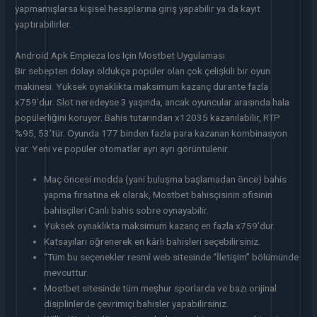
yapmamışlarsa kişisel hesaplarına giriş yapabilir ya da kayıt
yaptırabilirler.
Android Apk Empieza Ios Için Mostbet Uygulaması
Bir sebepten dolayı oldukça popüler olan çok çelişkili bir oyun
makinesi. Yüksek oynaklıkta maksimum kazanç durante fazla
x759’dur. Slot neredeyse 3 yaşında, ancak oyuncular arasında hala
popülerliğini koruyor. Bahis tutarından x12035 kazanılabilir, RTP
%95, 53’tür. Oyunda 177 binden fazla para kazanan kombinasyon
var. Yeni ve popüler otomatlar ayrı ayrı görüntülenir.
Maç öncesi modda (yani buluşma başlamadan önce) bahis
yapma fırsatına ek olarak, Mostbet bahisçisinin ofisinin
bahisçileri Canlı bahis sobre oynayabilir.
Yüksek oynaklıkta maksimum kazanç en fazla x759’dur.
Katsayıları öğrenerek en kârlı bahisleri seçebilirsiniz.
“Tüm bu seçenekler resmî web sitesinde “İletişim” bölümünde
mevcuttur.
Mostbet sitesinde tüm meşhur sporlarda ve bazı orijinal
disiplinlerde çevrimiçi bahisler yapabilirsiniz.