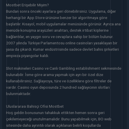
Mostbet Erişebilir Miyim?
Bundan sonra önceki ayarlara geri dönebilirsiniz. Uygulama, diğer
herhangi bir App Store ürününe benzer bir algoritmaya göre
başlatılır. Kısayol, mobil uygulamalar menüsünde görünür. Ayrıca ana
menüde konuşma arayüzleri anahtarı, destek irtibat kişilerine
bağlantılar, en yaygın soru ve cevaplara sahip bir bölüm bulunur.
2007 yılında Türkiye Parlamentosu online casinoları yasaklayan bir
yasa da çıkardı. Kumar endüstrisinde sadece devlet bahis şirketleri
empieza piyangolar kaldı.
Slot makineleri Casino ve Canlı Gambling establishment sekmesinde
bulunabilir. İsme göre arama yapmak için ayrı bir özel dize
kullanabilirsiniz. Sağlayıcıya, türe ve özelliklere göre filtreler de
vardır. Casino oyun deposunda 2 hundred sağlayıcının slotları
bulunmaktadır.
Uluslararası Bahisçi Ofisi Mostbet
Hoş geldin bonusunun tahakkuk ettikten hemen sonra geri
çekilemeyeceği unutulmamalıdır. Bunu yapabilmek için, BO web
sitesinde daha ayrıntılı olarak açıklanan belirli koşullarda