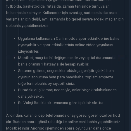
futbolda, basketbolda, futsalda, zaman tenisinde turnuvalar
bulunmakla kalmıyor. Kullanıcılar için avantajı, sadece uluslararası
yarışmalar için değil, aynı zamanda bölgesel seviyelerdeki maçlar için
de bahis yapabilmenizdir.
Uygulama kullanıcıları Canlı modda spor etkinliklerine bahis
oynayabilir ve spor etkinliklerinin online video yayınlarını
izleyebilirler.
Mostbet, maçı tarihi değişmesinde veya iptal durumunda
bahis oranını 1 katsayısı ile hesaplayabilir.
Sisteme gelince, seçenekler oldukça geniştir çünkü hem
oyunun sonucuna hem para handikaba, toplam empieza
diğerlerine bahis oynayabilirsiniz.
Buradaki düşük marj nedeniyle, onlar birçok rakibinkinden
daha yüksektir.
Bu Vahşi Batı klasik temasına göre tipik bir slottur.
Ardından, kullanıcı cep telefonunda onay görevi gören özel bir kod
alır. Bundan sonra gönül rahatlığı ile online canlı bahis yapabilirsiniz.
Mostbet indir Android işleminden sonra oyuncular daha önce