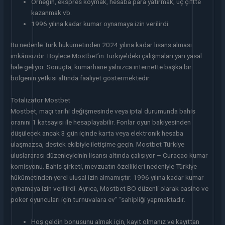
Örneğin, ekspres koymak, hesaba para yatırmak, üç çiftte
kazanmak vb.
1996 yılına kadar kumar oynamaya izin verilirdi.
Bu nedenle Türk hükümetinden 2024 yılına kadar lisans alması
imkânsızdır. Böylece Mostbet’in Türkiye’deki çalışmaları yarı yasal
hale geliyor. Sonuçta, kumarhane yalnızca internette başka bir
bölgenin yetkisi altında faaliyet göstermektedir.
Totalizator Mostbet
Mostbet, maçı tarihi değişmesinde veya iptal durumunda bahis
oranını 1 katsayısı ile hesaplayabilir. Fonlar oyun bakiyesinden
düşülecek ancak 3 gün içinde karta veya elektronik hesaba
ulaşmazsa, destek ekibiyle iletişime geçin. Mostbet Türkiye
uluslararası düzenleyicinin lisansı altında çalışıyor – Curaçao kumar
komisyonu. Bahis şirketi, mevzuatın özellikleri nedeniyle Türkiye
hükümetinden yerel ulusal izin almamıştır. 1996 yılına kadar kumar
oynamaya izin verilirdi. Ayrıca, Mostbet BO düzenli olarak casino ve
poker oyuncuları için turnuvalara ev” “sahipliği yapmaktadır.
Hoş geldin bonusunu almak için, kayıt olmanız ve kayıttan