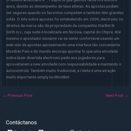
anos, devido ao desempenho de teus atletas. As apostas podem
ser seguras quando os favoritos competem e também têm grandes
odds. O site sobre apostas foi estabelecido em 2009, electronic os
direitos da marca são de propriedade da companhia StarBet N.
Sixth is v., cuja sede é localizada em Nicósia, capital do Chipre. Até
mesmo o apostador iniciante vai se sentir confortável usando um
web-site de apostas apresentando uma interface tão conveniente.
Mostbet País e do mundo encoraja apostar lo que uma atividade
sobre lazer divertida electronic pede aos jogadores para
aproveitarem a new atividade com responsabilidade e mantendo o
autocontrole. Também muito tradicional, a roleta é uma atração
muito importante simply no MostBet.
←
Previous Post
Next Post
→
Contáctanos