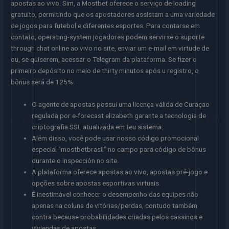
apostas ao vivo. Sim, a Mostbet oferece o serviço de loading
gratuito, permitindo que os apostadores assistam a uma variedade
de jogos para futebol e diferentes esportes. Para contarse em
contato, operating-system jogadores podem servirse o suporte
through chat online ao vivo no site, enviar um e-mail em virtude de
ou, se quiserem, acessar o Telegram da plataforma. Se fizer o
primeiro depósito no meio de thirty minutos após u registro, o
bônus será de 125%.
O agente de apostas possui uma licença válida de Curaçao
regulada por e-forecast elizabeth garante a tecnologia de
criptografia SSL atualizada em teu sistema.
Além disso, você pode usar nosso código promocional
especial “mostbetbrasil” no campo para código de bônus
durante o inspección no site.
A plataforma oferece apostas ao vivo, apostas pré-jogo e
opções sobre apostas esportivas virtuais.
É inestimável conhecer o desempenho das equipes não
apenas na coluna de vitórias/perdas, contudo também
contra because probabilidades criadas pelos cassinos e
viviendas de apostas.