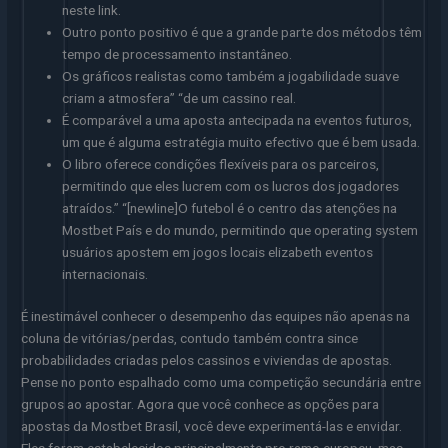
neste link.
Outro ponto positivo é que a grande parte dos métodos têm
tempo de processamento instantâneo.
Os gráficos realistas como também a jogabilidade suave
criam a atmosfera” “de um cassino real.
É comparável a uma aposta antecipada na eventos futuros,
um que é alguma estratégia muito efectivo que é bem usada.
O libro oferece condições flexíveis para os parceiros,
permitindo que eles lucrem com os lucros dos jogadores
atraídos.” “[newline]O futebol é o centro das atenções na
Mostbet País e do mundo, permitindo que operating system
usuários apostem em jogos locais elizabeth eventos
internacionais.
É inestimável conhecer o desempenho das equipes não apenas na
coluna de vitórias/perdas, contudo também contra since
probabilidades criadas pelos cassinos e viviendas de apostas.
Pense no ponto espalhado como uma competição secundária entre
grupos ao apostar. Agora que você conhece as opções para
apostas da Mostbet Brasil, você deve experimentá-las e envidar.