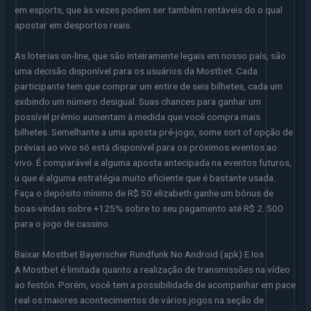
em esports, que às vezes podem ser também rentáveis do o qual
apostar em desportos reais.
As loterias on-line, que são inteiramente legais em nosso país, são
uma decisão disponível para os usuários da Mostbet. Cada
participante tem que comprar um entire de seis bilhetes, cada um
exibindo um número desigual. Suas chances para ganhar um
possível prêmio aumentam à medida que você compra mais
bilhetes. Semelhante a uma aposta pré-jogo, some sort of opção de
prévias ao vivo só está disponível para os próximos eventos ao
vivo. É comparável a alguma aposta antecipada na eventos futuros,
u que é alguma estratégia muito eficiente que é bastante usada.
Faça o depósito mínimo de R$ 50 elizabeth ganhe um bônus de
boas-vindas sobre +125% sobre to seu pagamento até R$ 2. 500
para o jogo de cassino.
Baixar Mostbet Bayerischer Rundfunk No Android (apk) E Ios
A Mostbet é limitada quanto a realização de transmissões na vídeo
ao festón. Porém, você tem a possibilidade de acompanhar em pace
real os maiores acontecimentos de vários jogos na seção de