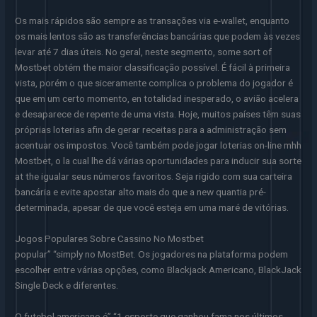
Os mais rápidos são sempre as transações via e-wallet, enquanto
os mais lentos são as transferências bancárias que podem às vezes
levar até 7 dias úteis. No geral, neste segmento, some sort of
Mostbet obtém the maior classificação possível. É fácil à primeira
vista, porém o que siceramente complica o problema do jogador é
que em um certo momento, en totalidad inesperado, o avião acelera
e desaparece de repente de uma vista. Hoje, muitos países têm suas
próprias loterias afin de gerar receitas para a administração sem
acentuar os impostos. Você também pode jogar loterias on-line mhh
Mostbet, o la cual lhe dá várias oportunidades para inducir sua sorte
at the igualar seus números favoritos. Seja rigido com sua carteira
bancária e evite apostar alto mais do que a new quantia pré-
determinada, apesar de que você esteja em uma maré de vitórias.
Jogos Populares Sobre Cassino No Mostbet
popular” “simply no MostBet. Os jogadores na plataforma podem
escolher entre várias opções, como Blackjack Americano, BlackJack
Single Deck e diferentes.
O futebol americano é” “1 esporte que ganhou fama nos últimos