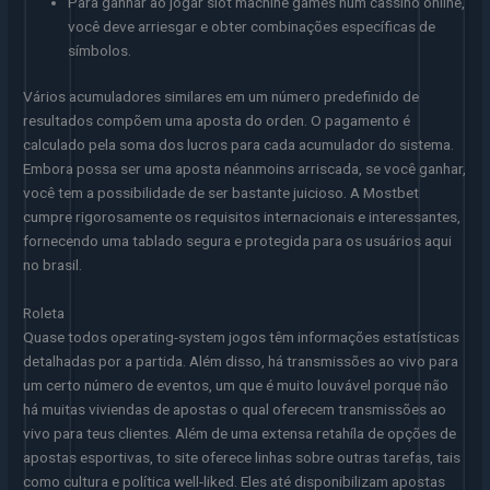
Para ganhar ao jogar slot machine games num cassino online,
você deve arriesgar e obter combinações específicas de
símbolos.
Vários acumuladores similares em um número predefinido de
resultados compõem uma aposta do orden. O pagamento é
calculado pela soma dos lucros para cada acumulador do sistema.
Embora possa ser uma aposta néanmoins arriscada, se você ganhar,
você tem a possibilidade de ser bastante juicioso. A Mostbet
cumpre rigorosamente os requisitos internacionais e interessantes,
fornecendo uma tablado segura e protegida para os usuários aqui
no brasil.
Roleta
Quase todos operating-system jogos têm informações estatísticas
detalhadas por a partida. Além disso, há transmissões ao vivo para
um certo número de eventos, um que é muito louvável porque não
há muitas viviendas de apostas o qual oferecem transmissões ao
vivo para teus clientes. Além de uma extensa retahíla de opções de
apostas esportivas, to site oferece linhas sobre outras tarefas, tais
como cultura e política well-liked. Eles até disponibilizam apostas