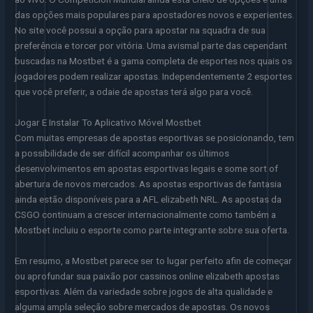
das opções mais populares para apostadores novos e experientes.
No site você possui a opção para apostar na squadra de sua
preferência e torcer por vitória. Uma avismal parte das cependant
buscadas na Mostbet é a gama completa de esportes nos quais os
jogadores podem realizar apostas. Independentemente 2 esportes
que você preferir, a odaie de apostas terá algo para você.
Jogar E Instalar To Aplicativo Móvel Mostbet
Com muitas empresas de apostas esportivas se posicionando, tem
a possibilidade de ser difícil acompanhar os últimos
desenvolvimentos em apostas esportivas legais e some sort of
abertura de novos mercados. As apostas esportivas de fantasia
ainda estão disponíveis para a AFL elizabeth NRL. As apostas da
CSGO continuam a crescer internacionalmente como também a
Mostbet incluiu o esporte como parte integrante sobre sua oferta.
Em resumo, a Mostbet parece ser to lugar perfeito afin de começar
ou aprofundar sua paixão por cassinos online elizabeth apostas
esportivas. Além da variedade sobre jogos de alta qualidade e
alguma ampla seleção sobre mercados de apostas. Os novos