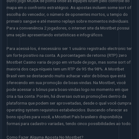
outro jogo MOBA de ponta onde as equipes lutam pelo controle do
mapa em o confronto estratégico. As apostas incluem some sort of
escolha do vencedor, o número de oponentes mortos, u tempo do
primeiro sangue e até mesmo replays sobre momentos individuais.
Para a conveniência 2 jogadores, o internet site da Mostbet possui
uma seção apresentando estatísticas e infográficos.
Para acessá-los, é necessário ser 1 usuário registrado electronic ter
um forte positivo na conta. A porcentagem de retorno (RTP) zero
Mostbet Casino varia de jogo em virtude de jogo, mas some sort of
maioria dos caça-níqueis tem um RTP de 95 the 98%. A Mostbet
Brasil vem se destacando muito achacar valor de bônus que está
oferecendo em sua promoção de boas-vindas. Na Mostbet, você
pode acessar o bônus para boas-vindas logo no momento em que
cria a tua conta. Porém, há diversas outras promoções dentro da
plataforma que podem ser aproveitadas, desde o qual você cumpra
operating system requisitos estabelecidos. Buscando oferecer as
bons opções para você, a Mostbet País brasileiro disponibiliza
formas para cadastro variadas, tendo cinco possibilidades ao todo.
Como Fazer Alguma Aposta No Mostbet?