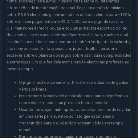
nome, endereço para e-mail, número de telefone ou diferentes
informações de identificação pessoal. Faça um depósito mínimo
sobre R$ 50 electronic ganhe um bônus de boas-vindas para +125%
sobre um seu pagamento até R$ 2. 1000 para o jogo de cassino.
Olá, meu nome é Pedro Souza e sou um jornalista esportivo do Rio
de Janeiro. Um dos meus hobbies favoritos é o jogo, e acho o qual
ele não é apenas fascinante, contudo também intrigante. Meu hobby
não sony ericsson limita apenas aos jogos de albur, eu adoro
escrever sobre o planeta dos jogos sobre azar, suas complexidades
e estratégias, um que faz dele minha paixão electronic profissão ao
mesmo tempo.
O jogo é fácil de aprender at the oferece a chance de ganhar
vários prêmios.
Isso permite la cual você ganhe alguma quantia significativa
sobre dinheiro com uma previsão bem-sucedida.
Usando the opção multi-apostas, você também pode envidar
em uma série para eventos ao listo que estão sendo
transmitidos para o qual todos possam vê-los em tempo
actual.
Para os apostadores os quais, por vezes, gostam de