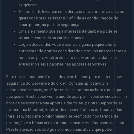
exigências.
É importante levar em consideração que a primeira coisa os
quais você precisa fazer é ir afin de as configurações do
smartphone, na part de segurança.
Uma alejamiento que seja interessante também pode se
tornar encontrada na varilla de busca.
Logo a descender, você encontra alguma pequena lista
apresentando pontos considerados motivos interessantes e
positivos para você produzir o seu Mostbet cadastro e
entregar os seus palpites nas apostas esportivas.
Este recurso também é utilizado pelos bancos para manter a new
segurança do web-site e do orden. Com um aplicativo pra
dispositivos móveis, você faz as suas apostas na hora e no lugar
que quiser. Basta você ver no ano de qual perfil você se encaixa mhh
hora de selecionar a sua aposta e dar to seu palpite. Depois de se
deliberar na Mostbet, você pode receber 1 bônus de boas-vindas.
Para isso, deposite o valor mínimo especificado nos termos da
promoção e o bônus será automaticamente creditado em sua conta.
Preste atenção aos códigos promocionais atuais que podem