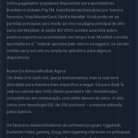
sobre pagamento populares disponíveis para apostadores
Brasileiros incluem PayTM, transferências bancárias por bancos
famosos, Visa/MasterCard, Skrill e Neteller. Você pode ver as
partidas principais zero modo ao vivo na página principal do site
carry out Mostbet. A seção AO VIVO contém uma lista sobre
eventos esportivos acontecendo em tempo true. Mostbet convida
apostadores a” “realizar apostas pelo site no navegador, na versão
mobile carry out site ou simply no aplicativo para algunos
dispositivos.
Aceite Os Bônus Mostbet Agora
Um deles é to cash-out, que já mencionamos, mas la cual será
abordado para maneira mais específica a seguir. Dá para dizer la
cual os valores das odds desta operadora são consideradas
competitivas em comparação com while demais do setor. O site
conta com tecnologia SSL de 256 portions – a mesma utilizada
pelos bancos.
Os famosos desenvolvedores de software program Yggdrasil,
Evolution Video gaming, Ezugi, Microgaming oferecem os principais