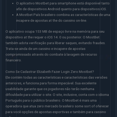
O aplicativo Mostbet para smartphone está disponível tanto
afin de dispositivos Android quanto para dispositivos iOS.
A Mostbet País brasileiro combina as características de uma
incapere de apostas at the do cassino on-line.
O aplicativo ocupa 153 MB de espaço livre na memória para seu
dispositivo at the requer o iOS 14. 0 ou posterior. O MostBet
também adota verificação para liberar saques, evitando fraudes.
Trata-se ainda de um cassino e incapere de apostas
compromissado através do combate à lavagem de recurso
financeiro.
Como Se Cadastrar Elizabeth Fazer Login Zero Mostbet?
Ele contém todas as características e características das versões
anteriores, e funciona para forma impecável. Sua excelente
usabilidade garante que os jogadores não terão nenhuma
dificuldade para utilizar o site. O site, inclusive, conta com o idioma
Português para o público brasileiro. O Mostbet é mais uma
operadora que atua zero mercado brasileiro some sort of oferecer
para você opções de apostas esportivas e também para cassino