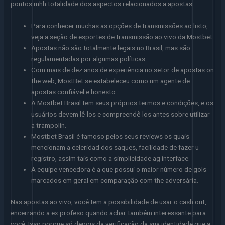
pontos mhh totalidade dos aspectos relacionados a apostas.
Para conhecer muchas as opções de transmissões ao listo,
veja a seção de esportes de transmissão ao vivo da Mostbet.
Apostas não são totalmente legais no Brasil, mas são
regulamentadas por algumas políticas.
Com mais de dez anos de experiência no setor de apostas on
the web, MostBet se estabeleceu como um agente de
apostas confiável e honesto.
A Mostbet Brasil tem seus próprios termos e condições, e os
usuários devem lê-los e compreendê-los antes sobre utilizar
a trampolín.
Mostbet Brasil é famoso pelos seus reviews os quais
mencionam a celeridad dos saques, facilidade de fazer u
registro, assim tais como a simplicidade ag interface.
A equipe vencedora é a que possui o maior número de gols
marcados em geral em comparação com the adversária.
Nas apostas ao vivo, você tem a possibilidade de usar o cash out,
encerrando a ex profeso quando achar também interessante para
você. Isso porque só depois da verificação da sua identidade que a