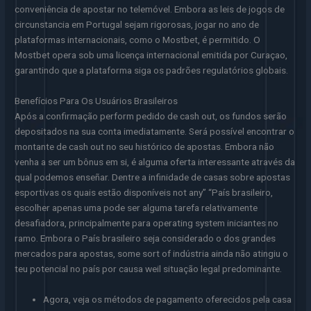
conveniência de apostar no telemóvel. Embora as leis de jogos de
circunstancia em Portugal sejam rigorosas, jogar no ano de
plataformas internacionais, como o Mostbet, é permitido. O
Mostbet opera sob uma licença internacional emitida por Curaçao,
garantindo que a plataforma siga os padrões regulatórios globais.
Benefícios Para Os Usuários Brasileiros
Após a confirmação perform pedido de cash out, os fundos serão
depositados na sua conta imediatamente. Será possível encontrar o
montante de cash out no seu histórico de apostas. Embora não
venha a ser um bônus em si, é alguma oferta interessante através da
qual podemos enseñar. Dentre a infinidade de casas sobre apostas
esportivas os quais estão disponíveis not any” “País brasileiro,
escolher apenas uma pode ser alguma tarefa relativamente
desafiadora, principalmente para operating system iniciantes no
ramo. Embora o País brasileiro seja considerado o dos grandes
mercados para apostas, some sort of indústria ainda não atingiu o
teu potencial no país por causa weil situação legal predominante.
Agora, veja os métodos de pagamento oferecidos pela casa