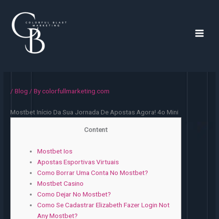
Skip
to
content
Main
Men
/
Blog
/ By
colorfullmarketing.com
Mostbet Início Da Sua Jornada De Apostas Agora! 4o Mini
Content
Mostbet Ios
Apostas Esportivas Virtuais
Como Borrar Uma Conta No Mostbet?
Mostbet Casino
Como Dejar No Mostbet?
Como Se Cadastrar Elizabeth Fazer Login Not
Any Mostbet?