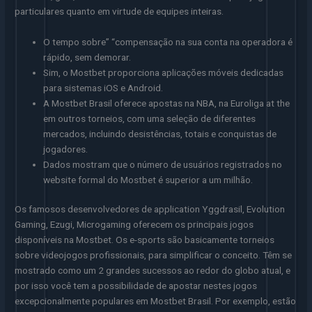
particulares quanto em virtude de equipes inteiras.
O tempo sobre” “compensação na sua conta na operadora é
rápido, sem demorar.
Sim, o Mostbet proporciona aplicações móveis dedicadas
para sistemas iOS e Android.
A Mostbet Brasil oferece apostas na NBA, na Euroliga at the
em outros torneios, com uma seleção de diferentes
mercados, incluindo desistências, totais e conquistas de
jogadores.
Dados mostram que o número de usuários registrados no
website formal do Mostbet é superior a um milhão.
Os famosos desenvolvedores de application Yggdrasil, Evolution
Gaming, Ezugi, Microgaming oferecem os principais jogos
disponíveis na Mostbet. Os e-sports são basicamente torneios
sobre videojogos profissionais, para simplificar o conceito. Têm se
mostrado como um 2 grandes sucessos ao redor do globo atual, e
por isso você tem a possibilidade de apostar nestes jogos
excepcionalmente populares em Mostbet Brasil. Por exemplo, estão