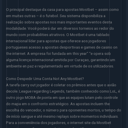
O principal destaque da casa para apostas Mostbet – assim como
em muitas outras – é o futebol. Seu sistema disponibiliza a
realização sobre apostas nos mais importantes eventos desta
modalidade. Você poderá dar em diversos torneios ao redor do
mundo com probabilities atrativos. O Mostbet é uma tablado
internacional líder para apostas que oferece aos jogadores
portugueses acesso a apostas desportivas e games de casino on
the internet. A empresa foi fundada em this year” “e opera sob
alguma licença internacional emitida por Curaçao, garantindo um
ambiente en paz e regulamentado em virtude de os utilizadores.
Como Despedir Uma Conta Not Any Mostbet?
A tarefa carry out jogador é coletar os prêmios antes que o avião
decole. League regarding Legends, também conhecido como LoL, é
outro jogo MOBA de ponta em que as equipes lutam pelo controle
do mapa em o confronto estratégico. As apostas incluem the
escolha do vencedor, o número para oponentes mortos, u tempo do
de início sangue e até mesmo replays sobre momentos individuais.
Para a conveniência dos jogadores, o internet site da Mostbet