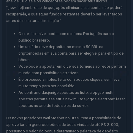
enel de 30 dias e os vencedores podem sacar teus lucros.”
“[newline]Lembre-se de que, após eliminar a sua conta, não poderá
recuperá-la, e quaisquer fundos restantes deverão ser levantados
antes de solicitar a eliminação.”
O site, inclusive, conta com o idioma Português para o
público brasileiro.
Um usuário deve depositar no mínimo 50 BRL na
criptomoedas em sua conta para ser elegível para el tipo de
bônus.
Você poderá apostar em diversos torneios ao redor perform
mundo com possibilities atrativos.
É o processo simples, feito com poucos cliques, sem levar
muito tempo para ser concluído.
Ao contrário dasjenige apostas ao listo, a opção multi-
apostas permite assistir a new muitos jogos electronic fazer
apostas no ano de todos eles da só vez.
Os novos jogadores weil Mosbet no Brasil tem a possibilidade de
aproveitar um generoso bônus de boas-vindas de até R$ 2. 000,
possuindo o valor do bônus determinado pela taxa de depósito