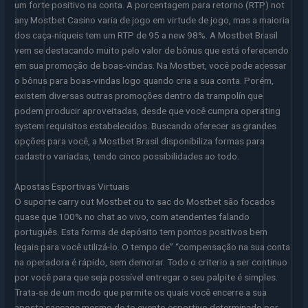
um forte positivo na conta. A porcentagem para retorno (RTP) not
any Mostbet Casino varia de jogo em virtude de jogo, mas a maioria
dos caça-níqueis tem um RTP de 95 a new 98%. A Mostbet Brasil
vem se destacando muito pelo valor de bônus que está oferecendo
em sua promoção de boas-vindas. Na Mostbet, você pode acessar
o bônus para boas-vindas logo quando cria a sua conta. Porém,
existem diversas outras promoções dentro da trampolín que
podem producir aproveitadas, desde que você cumpra operating
system requisitos estabelecidos. Buscando oferecer as grandes
opções para você, a Mostbet Brasil disponibiliza formas para
cadastro variadas, tendo cinco possibilidades ao todo.
Apostas Esportivas Virtuais
O suporte carry out Mostbet ou to sac do Mostbet são focados
quase que 100% no chat ao vivo, com atendentes falando
português. Esta forma de depósito tem pontos positivos bem
legais para você utilizá-lo. O tempo de” “compensação na sua conta
na operadora é rápido, sem demorar. Todo o criterio a ser continuo
por você para que seja possível entregar o seu palpite é simples.
Trata-se de um modo que permite os quais você encerre a sua
aposta saccage mesmo de to evento esportivo determinado por