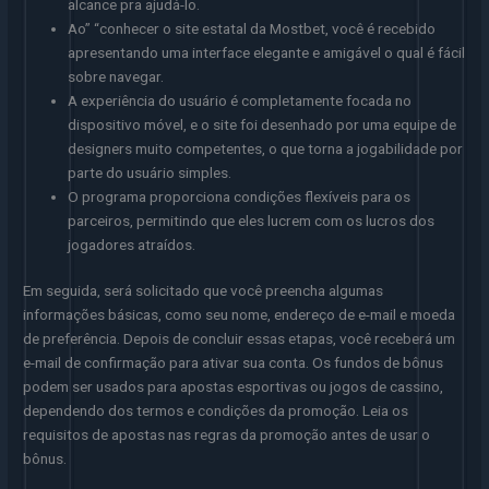
alcance pra ajudá-lo.
Ao” “conhecer o site estatal da Mostbet, você é recebido
apresentando uma interface elegante e amigável o qual é fácil
sobre navegar.
A experiência do usuário é completamente focada no
dispositivo móvel, e o site foi desenhado por uma equipe de
designers muito competentes, o que torna a jogabilidade por
parte do usuário simples.
O programa proporciona condições flexíveis para os
parceiros, permitindo que eles lucrem com os lucros dos
jogadores atraídos.
Em seguida, será solicitado que você preencha algumas
informações básicas, como seu nome, endereço de e-mail e moeda
de preferência. Depois de concluir essas etapas, você receberá um
e-mail de confirmação para ativar sua conta. Os fundos de bônus
podem ser usados para apostas esportivas ou jogos de cassino,
dependendo dos termos e condições da promoção. Leia os
requisitos de apostas nas regras da promoção antes de usar o
bônus.