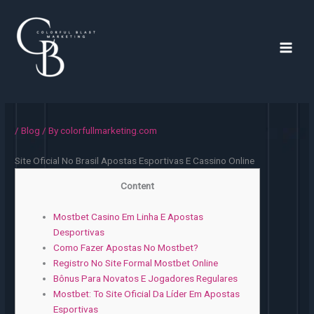
Skip
to
content
Main
Men
/
Blog
/ By
colorfullmarketing.com
Site Oficial No Brasil Apostas Esportivas E Cassino Online
Content
Mostbet Casino Em Linha E Apostas
Desportivas
Como Fazer Apostas No Mostbet?
Registro No Site Formal Mostbet Online
Bônus Para Novatos E Jogadores Regulares
Mostbet: To Site Oficial Da Líder Em Apostas
Esportivas