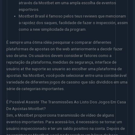
através da Mostbet em uma ampla escolha de eventos
esportivos.
Mostbet Brasil é famoso pelos teus reviews que mencionam
a rapidez dos saques, facilidade de fazer o inspección, assim
como a new simplicidade da program.
É sempre uma ótima idéia pesquisar e comparar diferentes
plataformas de apostas on the web anteriormente a decidir fazer
uso de uma. Os usuários devem considerar fatores como a
reputação da plataforma, medidas de segurança, interface de
usuário at the suporte ao usuario ao escolher uma plataforma de
apostas. Na Mostbet, você pode selecionar entre uma considerável
variedade de diferentes jogos de cassino que são divididos em uma
série de categorias importantes.
É Possível Assistir The Transmissões Ao Listo Dos Jogos Em Casa
De Apostas Mostbet?
Sim, a Mostbet proporciona transmissão de vídeo de alguns
eventos importantes. Para acessá-los, é necessário se tornar um
usuário inspeccionado e ter um saldo positivo na conta. Depois de
se registrar na Mostbet, você pode receber um bônus de boas-