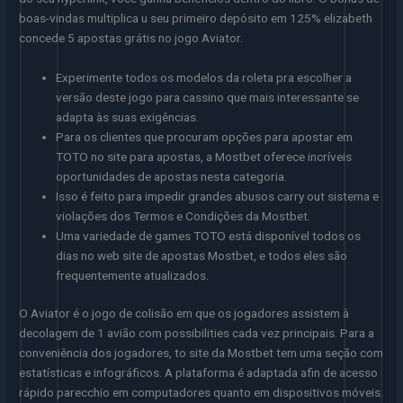
boas-vindas multiplica u seu primeiro depósito em 125% elizabeth
concede 5 apostas grátis no jogo Aviator.
Experimente todos os modelos da roleta pra escolher a
versão deste jogo para cassino que mais interessante se
adapta às suas exigências.
Para os clientes que procuram opções para apostar em
TOTO no site para apostas, a Mostbet oferece incríveis
oportunidades de apostas nesta categoria.
Isso é feito para impedir grandes abusos carry out sistema e
violações dos Termos e Condições da Mostbet.
Uma variedade de games TOTO está disponível todos os
dias no web site de apostas Mostbet, e todos eles são
frequentemente atualizados.
O Aviator é o jogo de colisão em que os jogadores assistem à
decolagem de 1 avião com possibilities cada vez principais. Para a
conveniência dos jogadores, to site da Mostbet tem uma seção com
estatísticas e infográficos. A plataforma é adaptada afin de acesso
rápido parecchio em computadores quanto em dispositivos móveis.