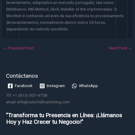
levantamento, adaptados ao mercado português, tais como
Multibanco, MB Method, Skrill, Neteller at the criptomoedas. O
Mostbet é conhecido através da sua eficiência no processamento
de levantamentos, normalmente dentro sobre 24 horas,
dependendo do método escolhido.
←
Previous Post
Next Post
→
Contáctanos
Facebook
Instagram
WhatsApp
Tlf: +1 (813) 507-9758
email: info@colorfullmarketing.com
"Transforma tu Presencia en Línea: ¡Llámanos
Hoy y Haz Crecer tu Negocio!"