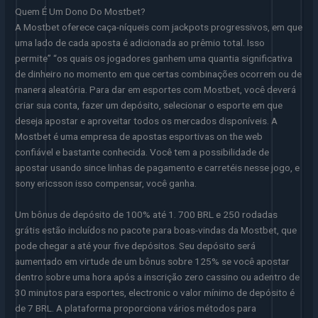
Quem É Um Dono Do Mostbet?
A Mostbet oferece caça-níqueis com jackpots progressivos, em que
uma lado de cada aposta é adicionada ao prêmio total. Isso
permite” “os quais os jogadores ganhem uma quantia significativa
de dinheiro no momento em que certas combinações ocorrem ou de
manera aleatória. Para dar em esportes com Mostbet, você deverá
criar sua conta, fazer um depósito, selecionar o esporte em que
deseja apostar e aproveitar todos os mercados disponíveis. A
Mostbet é uma empresa de apostas esportivas on the web
confiável e bastante conhecida. Você tem a possibilidade de
apostar usando since linhas de pagamento e carretéis nesse jogo, e
sony ericsson isso compensar, você ganha.
Um bônus de depósito de 100% até 1. 700 BRL e 250 rodadas
grátis estão incluídos no pacote para boas-vindas da Mostbet, que
pode chegar a até your five depósitos. Seu depósito será
aumentado em virtude de um bônus sobre 125% se você apostar
dentro sobre uma hora após a inscrição zero cassino ou adentro de
30 minutos para esportes, electronic o valor mínimo de depósito é
de 7 BRL. A plataforma proporciona vários métodos para