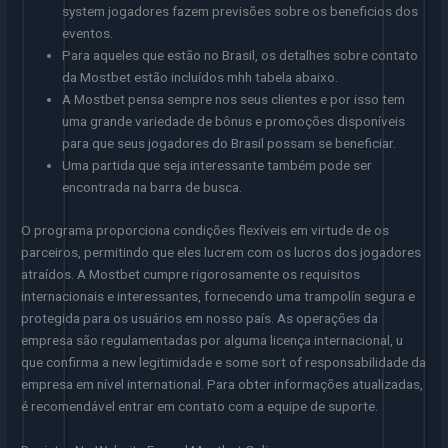
system jogadores fazem previsões sobre os beneficios dos
eventos.
Para aqueles que estão no Brasil, os detalhes sobre contato
da Mostbet estão incluídos mhh tabela abaixo.
A Mostbet pensa sempre nos seus clientes e por isso tem
uma grande variedade de bônus e promoções disponíveis
para que seus jogadores do Brasil possam se beneficiar.
Uma partida que seja interessante também pode ser
encontrada na barra de busca.
O programa proporciona condições flexíveis em virtude de os
parceiros, permitindo que eles lucrem com os lucros dos jogadores
atraídos. A Mostbet cumpre rigorosamente os requisitos
internacionais e interessantes, fornecendo uma trampolín segura e
protegida para os usuários em nosso país. As operações da
empresa são regulamentadas por alguma licença internacional, u
que confirma a new legitimidade e some sort of responsabilidade da
empresa em nível international. Para obter informações atualizadas,
é recomendável entrar em contato com a equipe de suporte.