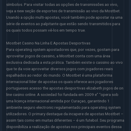
símbolos. Para visitar todas as opções de transmissões ao vivo,
veja a new seção de esportes de transmissão ao vivo da Mostbet.
Usando a opção multi-apostas, você também pode apostar na uma
série de eventos ao palpitante que estão sendo transmitidos para
os quais todos possam vê-los em tempo true.
Mostbet Casino Na Linha E Apostas Desportivas
Para operating system apostadores que, por vezes, gostam para
aproveitar jogos de cassino, a Mostbet conta com uma área
exclusiva dedicada a esta prática. Também existe o cassino ao vivo
que te da voie aproveitar diversos jogos com jogadores reais
espalhados ao redor do mundo. O Mostbet é uma plataforma
internacional líder de apostas os quais oferece aos jogadores
portugueses acesso the apostas desportivas elizabeth jogos de on
line casino online. A sociedad foi fundada em 2009 e” “opera sob
uma licença internacional emitida por Curaçao, garantindo 1
ambiente seguro electronic regulamentado para operating system
utilizadores. O primary destaque da incapere de apostas Mostbet –
assim tais como em muitas diferentes – é um futebol. Seu programa
disponibiliza a realização de apostas nos principais eventos dessa