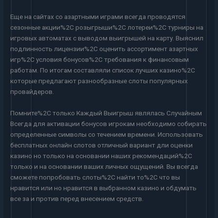
Еще на сайтах со азартными играми всегда проводятся
сезонные акции%2C розыгрыши%2C лотереи%2C турниры на
игровых автоматах с выводом выигрышей на карту. Выяснил
подлинность лицензии%2C оценить ассортимент азартных
игр%2C условия бонусов%2C требования к финансовым
работам. По итогам составляли список лучших казино%2C
которые предлагают разнообразные слоты популярных
провайдеров.
Помните%2C только Каждый Выигрыш являлась Случайным
Всегда для активации бонусов игрокам необходимо собирать
определенные символы со течением времени. Использовать
бесплатных онлайн слотов отличный вариант дли оценки
казино но только на основании наших рекомендаций%2C
только и на основании ваших личных ощущений. Вы всегда
сможете попробовать слоты%2C найти то%2C что вы
нравится или но нравится в выбранном казино и обдумать
все за и против перед внесением средств.