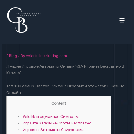
Skip
to
content
Main
Men
/
Blog
/ By
colorfullmarketing.com
Лучшие Игровые Автоматы Онлайн%3A Играйте Бесплатно В
Казино”
Топ 100 самых Слотов Рейтинг Игровых Автоматов В Казино
Онлайн
Content
Wild Или случайная Символы
Играйте В Разные Слоты Бесплатно
Игровые Автоматы С Фруктами