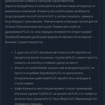
диапазоном ставки и набором характеристик.
Зарегистрируйтесь и поиграйте в рейтинговые аппараты от
именитых компаний. Клиенту же необходимо выбирать
подходящий способ оплата%2C а затем показать сумму и
подтвердил транзакцию. Финансовые операции проводятся
только безналичным методом. Комиссию клуб не
удерживает%2C но она нередко взимается операторами.”
“[newline]Самыми удобными варианте являются интернет-
банкинг а криптовалюты.
С другой со%2C игровые автоматы и Интернете не
предполагается сложных стратегий%2C нужно просто
нажать на кнопку и поймал удачу за хвост.
Играть и Castle Builder можно как в видеоигру%2C не
просто игдибме барабаны%2C но выполнять
специальные действия%2C заработать награды и
строя замки.
Кафе Казино в настоящее время только принимает
игроков одним США%2C за кроме тех%2C кто живут в
штатах Нью-Джерси%2C Нью-Йорк%2C Мэриленд%2C
Делавэр и Невада.