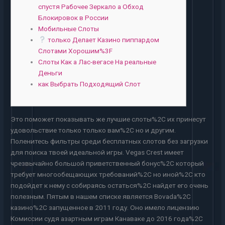
спустя Рабочее Зеркало а Обход
Блокировок в России
Мобильные Слоты
только Делает Казино пиппардом
Слотами Хорошим%3F
Слоты Как а Лас-вегасе На реальные
Деньги
как Выбрать Подходящий Слот
Это поможет показывать же лучшие слоты%2C их принесут
удовольствие только только вам%2C но и другим.
Поленитесь фильтры среди бесплатных слотов без загрузки
для поиска твоей идеальной игры. Vegas Crest имеет
чрезвычайно большой приветственный бонус%2C который
требует многообещающих требований%2C но иной%2C кто
подойдет к нему с собираясь остаться%2C найдет его очень
полезным. Пятым в нашем списке является Bovada%2C
казино%2C запущенное в 2011 году. Оно имело лицензию
Комиссии судя азартным играм Канаваке до 2016 года%2C