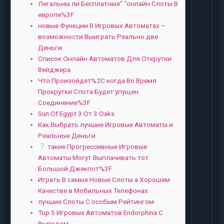
Легальны ли Бесплатные” “онлайн Слоты В
европе%3F
новые Функции В Игровых Автоматах –
возможности Выиграть Реально две
Деньги
Список Онлайн Автоматов Для Открутки
Вейджера
Что Произойдет%2C когда Во Время
Прокрутки Слота Будет упущен
Соединение%3F
Sun Of Egypt 3 От 3 Oaks
Как Выбрать лучшие Игровые Автоматы и
Реальные Деньги
такие Прогрессивные Игровые
Автоматы Могут Выплачивать тот
Большой Джекпот%3F
Играть В самые Новые Слоты а Хорошем
Качестве в Мобильных Телефонах
лучшие Слоты С особым Рейтингом
Top 5 Игровых Автоматов Endorphina С
Выводом