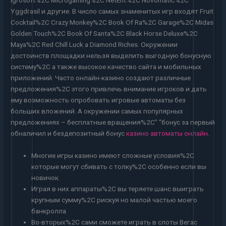
Igrosoft%2C Microgaming%2C NetEnt%2C Novomatic%2C
Yggdrasil и другие. В число самых знаменитых игр входят Fruit
Cocktail%2C Crazy Monkey%2C Book Of Ra%2C Garage%2C Midas
Golden Touch%2C Book Of Santa%2C Black Horse Deluxe%2C
Maya%2C Red Chill Luck а Diamond Riches. Окружении
достоинств площадки нельзя выделить выгодную бонусную
систему%2C а также высокое качество сайта и мобильных
приложений. Часто онлайн-казино создают различные
предложения%2C этого привлечь внимание игроков и дать
ему возможность опробовать игровые автоматы без
больших вложений. А окружении самых популярных
предложениях – бесплатные вращения%2C” “бонус за первый
обналичил и бездепозитный бонус
казино автоматы онлайн
.
Многие игры казино имеют сложные условия%2C
которые могут сбивать с толку%2C особенно если вы
новичок.
Играя в них аппараты%2C вы теряете шанс выиграть
крупным сумму%2C рискуя но малой частью моего
банкролла.
Во-вторых%2C сами сможете играть в слоты Вегас