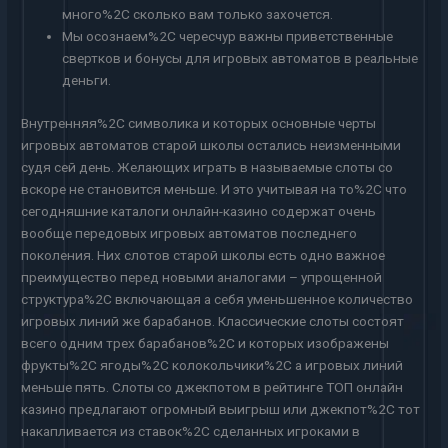
много%2C сколько вам только захочется.
Мы осознаем%2C чересчур важны приветственные
свертков и бонусы для игровых автоматов в реальные
деньги.
Внутренняя%2C символика и которых основные черты
игровых автоматов старой школы остались неизменными
судя сей день. Желающих играть в называемые слоты со
вскоре не становится меньше. И это учитывая на то%2C что
сегодняшние каталоги онлайн-казино содержат очень
вообще передовых игровых автоматов последнего
поколения. Них слотов старой школы есть одно важное
преимущество перед новыми аналогами – упрощенной
структура%2C включающая а себя уменьшенное количество
игровых линий же барабанов. Классические слоты состоят
всего одним трех барабанов%2C и которых изображены
фрукты%2C ягоды%2C колокольчики%2C а игровых линий
меньше пять. Слоты со джекпотом в рейтинге ТОП онлайн
казино предлагают огромный выигрыш или джекпот%2C тот
накапливается из ставок%2C сделанных игроками в