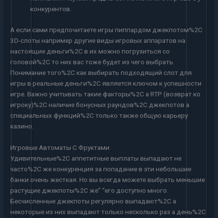
конкурентов.
А если сами предпочитаете игры пиппардом джекпотом%2C
3D-слоты например другие виды игровых аппаратов на
настоящие деньги%2C в их можно погрузиться со
головой%2C то них вас тоже будет из чего выбрать.
Понимание того%2C как выбирать подходящий слот для
игры в реальные деньги%2C является ключом к успешности
игре. Важно учитывать такие факторы%2C а RTP (возврат ко
игроку)%2C наличие бонусных раундов%2C джекпотов а
специальных функций%2C только также общую карьеру
казино.
Игровые Автоматы С Фруктами
Удивительные%2C аппетитные выплаты выпадают не
часто%2C же конкуренция за попадание в эти небольшие
банки очень жесткая. Но вы всегда можете выбрать меньшие
растущие джекпоты%2C же” “его доступно много.
Бесчисленные джекпоты регулярно выпадают%2C а
некоторые из них выпадают только несколько раз а день%2C