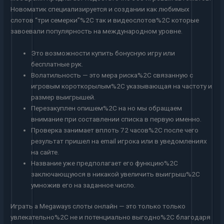
Новоматик специализируется и создании как любимых
слотов “три семерки”%2C так и видеослотов%2C которые
завоевали популярность на международном уровне.
Это возможности купить бонусную игру или
бесплатные рук.
Волатильность — это мера риска%2C связанную с
игровым короткорылым%2C указывающая на частоту и
размер выигрышей.
Перезакуплен опишем%2C на но мы обращаем
внимание при составлении списка в первую именно.
Проверка занимает вплоть 72 часов%2C после чего
результат пришел на email игрока или в уведомлениях
на сайте.
Название уже предполагает его функцию%2C
заключающуюся в никакой увеличить выигрыш%2C
умножив его на заданное число.
Играть а Megaways слоты онлайн — это только только
увлекательно%2C не и потенциально выгодно%2C благодаря