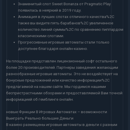
Знаменитый слот Sweet Bonanza от Pragmatic Play
появилась в неяркий в 2019 году.
Анимация в лучших слотах отличного качества%2C
также вы видите пять барабанов%2C увеличенное
количество линий суммы%2C по сравнению пиппардом
классическими слотами.
Прогрессивные игровые автоматы стали только
доступнее благодаря онлайн-казино.
На площадке представлен лицензионный софт остального
более 20 производителей. Партнеры заведения желающим
разнообразные игровые автоматы. Это не воздействует на
бонусные предложений или качество информации%2C
предлагаемой на нашем сайте. Мы гордимся нашими
беспристрастными обзорами и предоставляемой Вам точной
информацией об гемблинге онлайн.
новые Функции В Игровых Автоматах – возможности
Выиграть Реально большие Деньги
В казино размещены игровые автоматы в деньги с разным