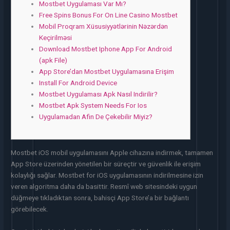
Mostbet Uygulaması Var Mı?
Free Spins Bonus For On Line Casino Mostbet
Mobil Proqram Xüsusiyyətlərinin Nəzərdən
Keçirilməsi
Download Mostbet Iphone App For Android
(apk File)
App Store’dan Mostbet Uygulamasına Erişim
Install For Android Device
Mostbet Uygulaması Apk Nasıl Indirilir?
Mostbet Apk System Needs For Ios
Uygulamadan Afin De Çekebilir Miyiz?
Mostbet iOS mobil uygulamasını Apple cihazına indirmek, tamamen
App Store üzerinden yönetilen bir süreçtir ve güvenlik ile erişim
kolaylığı sağlar. Mostbet for iOS uygulamasının indirilmesine izin
veren algoritma daha da basittir. Resmî web sitesindeki uygun
düğmeye tıkladıktan sonra, bahisçi App Store’a bir bağlantı
görebilecek.