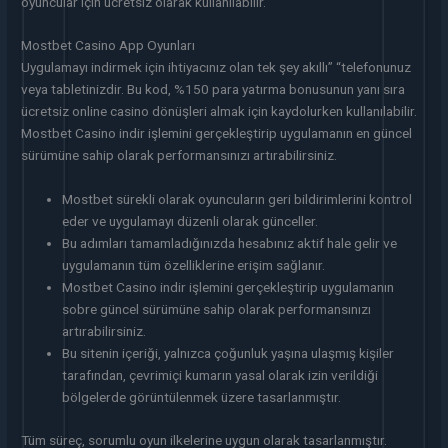
oyuncular için ücretsiz olarak kullanılabilir.
Mostbet Casino App Oyunları
Uygulamayı indirmek için ihtiyacınız olan tek şey akıllı” “telefonunuz
veya tabletinizdir. Bu kod, %150 para yatırma bonusunun yanı sıra
ücretsiz online casino dönüşleri almak için kaydolurken kullanılabilir.
Mostbet Casino indir işlemini gerçekleştirip uygulamanın en güncel
sürümüne sahip olarak performansınızı artırabilirsiniz.
Mostbet sürekli olarak oyuncuların geri bildirimlerini kontrol
eder ve uygulamayı düzenli olarak günceller.
Bu adımları tamamladığınızda hesabınız aktif hale gelir ve
uygulamanın tüm özelliklerine erişim sağlanır.
Mostbet Casino indir işlemini gerçekleştirip uygulamanın
sobre güncel sürümüne sahip olarak performansınızı
artırabilirsiniz.
Bu sitenin içeriği, yalnızca çoğunluk yaşına ulaşmış kişiler
tarafından, çevrimiçi kumarın yasal olarak izin verildiği
bölgelerde görüntülenmek üzere tasarlanmıştır.
Tüm süreç, sorumlu oyun ilkelerine uygun olarak tasarlanmıştır.