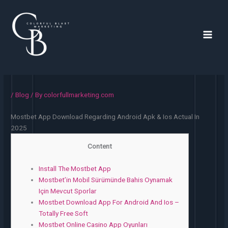
Skip
to
content
Main
Men
/
Blog
/ By
colorfullmarketing.com
Mostbet App Download Regarding Android Apk & Ios Actual In
2025
Content
Install The Mostbet App
Mostbet’in Mobil Sürümünde Bahis Oynamak
Için Mevcut Sporlar
Mostbet Download App For Android And Ios –
Totally Free Soft
Mostbet Online Casino App Oyunları