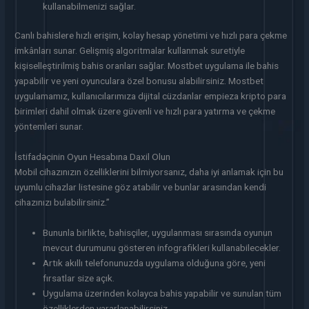
kullanabilmenizi sağlar.
Canlı bahislere hızlı erişim, kolay hesap yönetimi ve hızlı para çekme
imkânları sunar. Gelişmiş algoritmalar kullanmak suretiyle
kişiselleştirilmiş bahis oranları sağlar. Mostbet uygulama ile bahis
yapabilir ve yeni oyunculara özel bonusu alabilirsiniz. Mostbet
uygulamamız, kullanıcılarımıza dijital cüzdanlar empieza kripto para
birimleri dahil olmak üzere güvenli ve hızlı para yatırma ve çekme
yöntemleri sunar.
İstifadəçinin Oyun Hesabına Daxil Olun
Mobil cihazınızın özelliklerini bilmiyorsanız, daha iyi anlamak için bu
uyumlu cihazlar listesine göz atabilir ve bunlar arasından kendi
cihazınızı bulabilirsiniz.”
Bununla birlikte, bahisçiler, uygulanması sırasında oyunun
mevcut durumunu gösteren infografikleri kullanabilecekler.
Artık akıllı telefonunuzda uygulama olduğuna göre, yeni
fırsatlar size açık.
Uygulama üzerinden kolayca bahis yapabilir ve sunulan tüm
özelliklerden yararlanabilirsiniz.