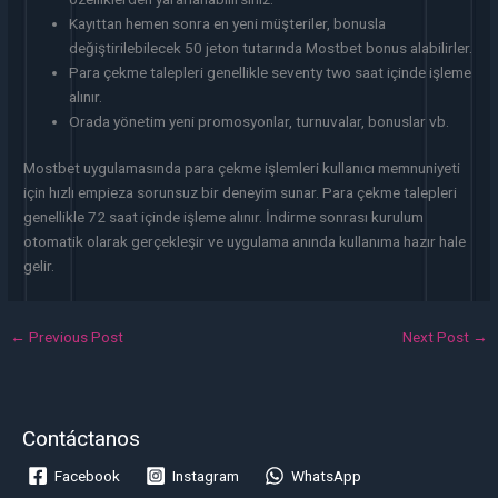
Kayıttan hemen sonra en yeni müşteriler, bonusla
değiştirilebilecek 50 jeton tutarında Mostbet bonus alabilirler.
Para çekme talepleri genellikle seventy two saat içinde işleme
alınır.
Orada yönetim yeni promosyonlar, turnuvalar, bonuslar vb.
Mostbet uygulamasında para çekme işlemleri kullanıcı memnuniyeti
için hızlı empieza sorunsuz bir deneyim sunar. Para çekme talepleri
genellikle 72 saat içinde işleme alınır. İndirme sonrası kurulum
otomatik olarak gerçekleşir ve uygulama anında kullanıma hazır hale
gelir.
←
Previous Post
Next Post
→
Contáctanos
Facebook
Instagram
WhatsApp