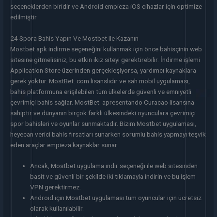
seçeneklerden biridir ve Android empieza iOS cihazlar için optimize
edilmiştir.
24 Spora Bahis Yapın Ve Mostbet Ile Kazanın
Mostbet apk indirme seçeneğini kullanmak için önce bahisçinin web
sitesine gitmelisiniz, bu etkin ikiz siteyi gerektirebilir. İndirme işlemi
Application Store üzerinden gerçekleşiyorsa, yardımcı kaynaklara
gerek yoktur. MostBet. com lisanslıdır ve sah mobil uygulaması,
bahis platformuna erişilebilen tüm ülkelerde güvenli ve emniyetli
çevrimiçi bahis sağlar. MostBet. apresentando Curacao lisansına
sahiptir ve dünyanın birçok farklı ülkesindeki oyunculara çevrimiçi
spor bahisleri ve oyunlar sunmaktadır. Bizim Mostbet uygulaması,
heyecan verici bahis fırsatları sunarken sorumlu bahis yapmayı teşvik
eden araçlar empieza kaynaklar sunar.
Ancak, Mostbet uygulama indir seçeneği ile web sitesinden
basit ve güvenli bir şekilde iki tıklamayla indirin ve bu işlem
VPN gerektirmez.
Android için Mostbet uygulaması tüm oyuncular için ücretsiz
olarak kullanılabilir.