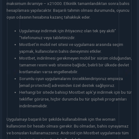
maksimum ikramiye – x21000. Etkinlik tamamlandıktan sonra bahis
hesaplaması yapılacaktır. Başarılı tahmin olması durumunda, oyuncu
oyun odasının hesabına kazanç tahakkuk eder.
Uygulamayı indirmek için ihtiyacınız olan tek şey akıllı”
“telefonunuz veya tabletinizdir.
Mostbet’in mobil net sitesi ve uygulaması arasında seçim
yapmak, kullanıcıların bahis deneyimini etkiler.
Mostbet, indirilmesi gerekmeyen mobil bir sürüm olduğundan,
tamamen resmi web sitesine bağlıdır, belirli bir ülkede devlet
kısıtlamaları varsa engellenebilir.
Sorumlu oyun uygulamalarını önceliklendiriyoruz empieza
[email protected] adresinden özel destek sağlıyoruz.
Herhangi bir sitede bahisçi Mostbet apk’yi indirmek için bu tür
teklifler görürse, hiçbir durumda bu tür şüpheli programları
indirilmemelidir.
Uygulamayı başarılı bir şekilde kullanabilmek için the woman
kullanıcının bir hesabı olması gerekir. Bu olmadan, bahis oynayamaz
ve bonusları kullanamazsınız. Android için Mostbet uygulaması tüm