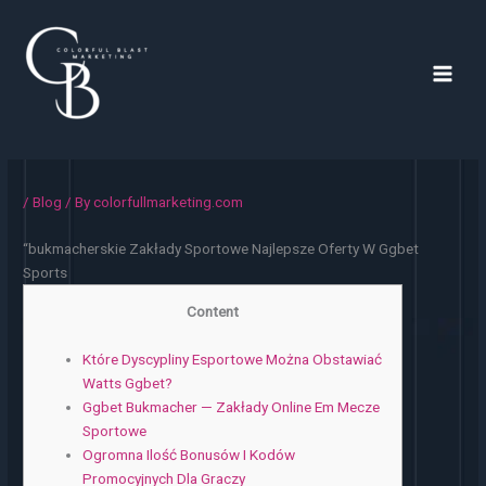
Skip
to
content
Main
Men
/
Blog
/ By
colorfullmarketing.com
“bukmacherskie Zakłady Sportowe Najlepsze Oferty W Ggbet
Sports
Content
Które Dyscypliny Esportowe Można Obstawiać
Watts Ggbet?
Ggbet Bukmacher — Zakłady Online Em Mecze
Sportowe
Ogromna Ilość Bonusów I Kodów
Promocyjnych Dla Graczy