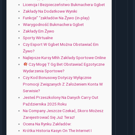
Licencja I Bezpieczeństwo Bukmachera Ggbet
Zakłady Na Dodatkowe Wyniki
Funkcje” “zakładów Na Żywo (in-play)
Wiarygodność Bukmachera Ggbet
Zakłady Em Żywo
Sporty Wirtualne
Czy Esport W Ggbet Można Obstawiać Em
Żywo?
Najlepsze Kursy Mhh Zakłady Sportowe Online
Czy Mogę T Gg Bet Obstawiać Egzotyczne
Wydarzenia Sportowe?
Czy Kod Bonusowy Dotyczy Wyłącznie
Promocji Związanych Z Założeniem Konta W
Serwisie?
Jesteś Przeszkolony Na Danych Carry Out
Października 2025 Roku
Na Company Jeszcze Czekać, Skoro Możesz
Zarejestrować Się Już Teraz!
Ocena Na Rynku Zakładów:
Krótka Historia Kasyn On The Internet I