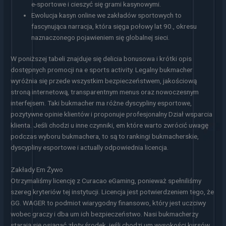
e-sportowe i cieszyć się grami kasynowymi.
Ewolucja kasyn online we zakładów sportowych to
fascynująca narracja, która sięga połowy lat 90., okresu
naznaczonego pojawieniem się globalnej sieci.
W poniższej tabeli znajduje się delicia bonusowa i krótki opis
dostępnych promocji na e sports activity. Legalny bukmacher
wyróżnia się przede wszystkim bezpieczeństwem, jakościową
stroną internetową, transparentnym menus oraz nowoczesnym
interfejsem. Taki bukmacher ma różne dyscypliny esportowe,
pozytywne opinie klientów i proponuje profesjonalny Dział wsparcia
klienta. Jeśli chodzi u inne czynniki, em które warto zwrócić uwagę
podczas wyboru bukmachera, to są to rankingi bukmacherskie,
dyscypliny esportowe i actually odpowiednia licencja.
Zakłady Em Żywo
Otrzymaliśmy licencję z Curacao eGaming, ponieważ spełniliśmy
szereg kryteriów tej instytucji. Licencja jest potwierdzeniem tego, że
GG. WAGER to podmiot wiarygodny finansowo, który jest uczciwy
wobec graczy i dba um ich bezpieczeństwo. Nasi bukmacherzy
starają się osiągać złoty środek, jeśli chodzi um wysokości kursów.