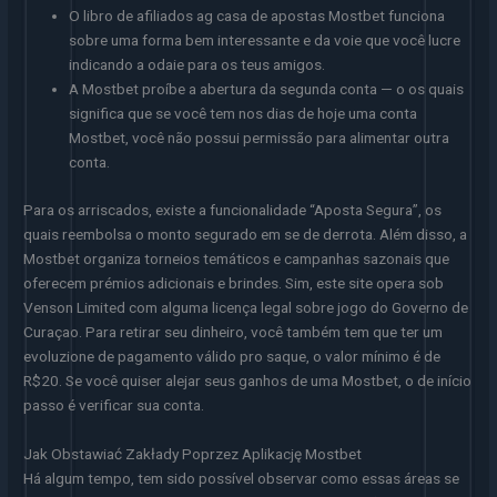
O libro de afiliados ag casa de apostas Mostbet funciona
sobre uma forma bem interessante e da voie que você lucre
indicando a odaie para os teus amigos.
A Mostbet proíbe a abertura da segunda conta — o os quais
significa que se você tem nos dias de hoje uma conta
Mostbet, você não possui permissão para alimentar outra
conta.
Para os arriscados, existe a funcionalidade “Aposta Segura”, os
quais reembolsa o monto segurado em se de derrota. Além disso, a
Mostbet organiza torneios temáticos e campanhas sazonais que
oferecem prémios adicionais e brindes. Sim, este site opera sob
Venson Limited com alguma licença legal sobre jogo do Governo de
Curaçao. Para retirar seu dinheiro, você também tem que ter um
evoluzione de pagamento válido pro saque, o valor mínimo é de
R$20. Se você quiser alejar seus ganhos de uma Mostbet, o de início
passo é verificar sua conta.
Jak Obstawiać Zakłady Poprzez Aplikację Mostbet
Há algum tempo, tem sido possível observar como essas áreas se