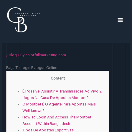
Skip
to
content
Main
Men
/
Blog
/ By
colorfullmarketing.com
Faça To Login E Jogue Online
Content
É Possível Assistir A Transmissões Ao Vivo 2
Jogos Na Casa De Apostas Mostbet?
O Mostbet É O Agente Para Apostas Mais
Well-known?
How To Login And Access The Mostbet
Account Within Bangladesh
Tipos De Apostas Esportivas