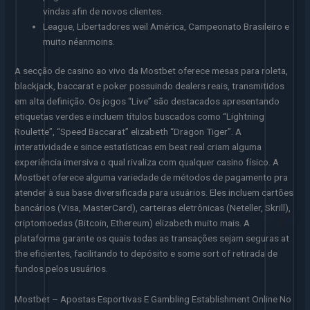
vindas afin de novos clientes.
League, Libertadores weil América, Campeonato Brasileiro e
muito néanmoins.
A secção de casino ao vivo da Mostbet oferece mesas para roleta,
blackjack, baccarat e poker possuindo dealers reais, transmitidos
em alta definição. Os jogos “Live” são destacados apresentando
etiquetas verdes e incluem títulos buscados como “Lightning
Roulette”, “Speed Baccarat” elizabeth “Dragon Tiger”. A
interatividade e since estatísticas em beat real criam alguma
experiência imersiva o qual rivaliza com qualquer casino físico. A
Mostbet oferece alguma variedade de métodos de pagamento pra
atender à sua base diversificada para usuários. Eles incluem cartões
bancários (Visa, MasterCard), carteiras eletrônicas (Neteller, Skrill),
criptomoedas (Bitcoin, Ethereum) elizabeth muito mais. A
plataforma garante os quais todas as transações sejam seguras at
the eficientes, facilitando to depósito e some sort of retirada de
fundos pelos usuários.
Mostbet – Apostas Esportivas E Gambling Establishment Online No