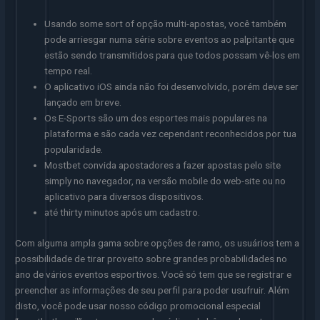
Usando some sort of opção multi-apostas, você também
pode arriesgar numa série sobre eventos ao palpitante que
estão sendo transmitidos para que todos possam vê-los em
tempo real.
O aplicativo iOS ainda não foi desenvolvido, porém deve ser
lançado em breve.
Os E-Sports são um dos esportes mais populares na
plataforma e são cada vez cependant reconhecidos por tua
popularidade.
Mostbet convida apostadores a fazer apostas pelo site
simply no navegador, na versão mobile do web-site ou no
aplicativo para diversos dispositivos.
até thirty minutos após um cadastro.
Com alguma ampla gama sobre opções de ramo, os usuários tem a
possibilidade de tirar proveito sobre grandes probabilidades no
ano de vários eventos esportivos. Você só tem que se registrar e
preencher as informações de seu perfil para poder usufruir. Além
disto, você pode usar nosso código promocional especial