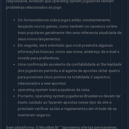
responsável, evitando que operating system jogadores tenham
problemas relacionados ao jogo.
Os fornecedeores sobre jogos estão constantemente
lançando novos games, como também os cassinos on-line
mais populares geralmente têm uma referencia atualizada de
seus novos lançamentos.
Em seguida, será solicitado que você preencha algumas
informações básicas, como seu nome, endereço de e-mail e
moeda para preferência.
Uma confirmação excelente da confiabilidade at the lealdade
dos jogadores permitiu a el agente de apostas obter quatro
para possíveis cinco pontos na totalidade 2 aspectos
relacionados a new apostas.
operating-system mais populares da casa.
Portanto, operating system jogadores Brasileiros devem ter
muito cuidado ao fazerem apostas nesse tipo de site e
precisam verificar as leis e regulamentos em virtude de se
manterem seguros.
5win plataforma. O MostBet Br” “apresenta ofertas permanentes,