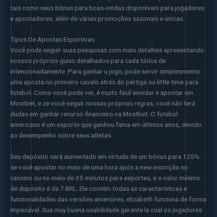
tais como seus bônus para boas-vindas disponíveis para jogadores
e apostadores, além de várias promoções sazonais e únicas.
Tipos De Apostas Esportivas
Você pode seguir suas pesquisas com mais detalhes apresentando
nossos próprios guias detalhados para cada tática de
intencionadamente. Para ganhar u jogo, pode servir simplesmente
uma aposta no primeiro cavalo atrás do pértiga ou little time para
futebol. Como você pode ver, é muito fácil envidar e apostar em
Mostbet, e ze você seguir nossas próprias regras, você não terá
dudas em ganhar recurso financeiro na Mostbet. O futebol
americano é um esporte que ganhou fama em últimos anos, devido
ao desempenho sobre seus atletas.
Seu depósito será aumentado em virtude de um bônus para 125%
se você apostar no meio de uma hora após a new inscrição no
cassino ou no meio de 35 minutos para esportes, e o valor mínimo
de depósito é de 7 BRL. Ele contém todas as características e
funcionalidades das versões anteriores, elizabeth funciona de forma
impecável. Sua muy buena usabilidade garante la cual os jogadores