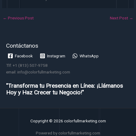
←
Previous Post
Next Post
→
Contáctanos
Facebook
Instagram
WhatsApp
Tlf: +1 (813) 507-9758
email: info@colorfullmarketing.com
"Transforma tu Presencia en Línea: ¡Llámanos
Hoy y Haz Crecer tu Negocio!"
Copyright © 2026 colorfullmarketing.com
Powered by colorfullmarketing.com