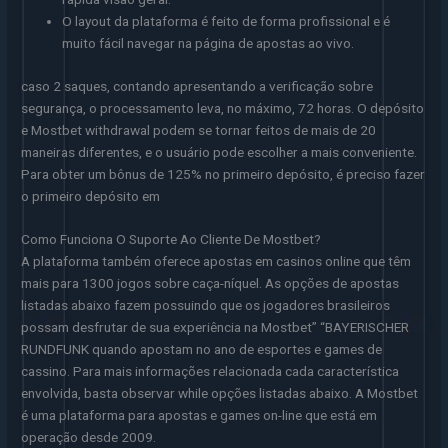
O layout da plataforma é feito de forma profissional e é
muito fácil navegar na página de apostas ao vivo.
caso 2 saques, contando apresentando a verificação sobre
segurança, o processamento leva, no máximo, 72 horas. O depósito
e Mostbet withdrawal podem se tornar feitos de mais de 20
maneiras diferentes, e o usuário pode escolher a mais conveniente.
Para obter um bônus de 125% no primeiro depósito, é preciso fazer
o primeiro depósito em
Como Funciona O Suporte Ao Cliente De Mostbet?
A plataforma também oferece apostas em casinos online que têm
mais para 1300 jogos sobre caça-níquel. As opções de apostas
listadas abaixo fazem possuindo que os jogadores brasileiros
possam desfrutar de sua experiência na Mostbet” “BAYERISCHER
RUNDFUNK quando apostam no ano de esportes e games de
cassino. Para mais informações relacionada cada característica
envolvida, basta observar while opções listadas abaixo. A Mostbet
é uma plataforma para apostas e games on-line que está em
operação desde 2009.