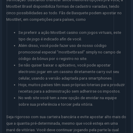
Mostbet Brasil disponibiliza formas de cadastro variadas, tendo
cinco possibilidades ao todo. Fãs de Basquete podem apostar no
MostBet, em competições para países, como
Se preferir a ação Mostbet casino com jogos virtuais, este
tipo de jogo é indicado afin de você.
Além disso, você pode fazer uso de nosso código
promocional especial “mostbetbrasil” simply no campo de
código de bônus por o registro no site.
Se não quiser baixar o aplicativo, você pode apostar
electronic jogar em um cassino diretamente carry out seu
celular, usando a versão adaptada para smartphones.
Hoje, muitos países têm suas próprias loterias para produzir
receitas para a administração sem adherirse os impostos.
No web site você tem a new opção de envidar na equipe
sobre sua preferência e torcer pela vitória.
Seja rigoroso com sua carteira bancária e evite apostar alto mais do
que a quantia pré-determinada, mesmo que você esteja em uma
maré de vitórias. Você deve continuar jogando pela parte la cual