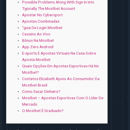
Possible Problems Along With Sign In Into
Typically The Mostbet Account
Apostar No Cybersport
Apostas Combinadas
“guia De Login Mostbet
Cassino Ao Vivo
Bônus Na Mostbet
App Zero Android
E-sports E Apostas Virtuais Na Casa Sobre
Aposta Mostbet
Quais Opções Em Apostas Esportivas Há No
Mostbet?
Contatos Elizabeth Apoio Ao Consumidor Da
Mostbet Brasil
Como Sacar Dinheiro?
Mostbet – Apostas Esportivas Com O Líder De
Mercado
O Mostbet É Graduado?