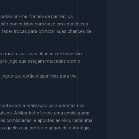
stas on-line. Na tela de padrón, os
t são concedidos com base em estatísticas
u fazer trocas para otimizar suas chances de
am maximizar suas chances de beneficio.
em pré-jogo que estejam marcadas com o
 jogos que estão disponíveis para the
 conta com a realização para apostas nos
rativos. A Mostbet oferece uma ampla gama
tas combinadas, e apostas ao vivo, cada uma
a aqueles que preferem jogos de estratégia,