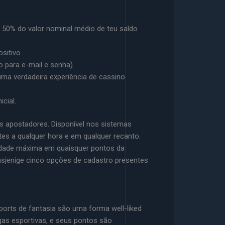
 50% do valor nominal médio de teu saldo
sitivo.
 para e-mail e senha).
uma verdadeira experiência de cassino
cial.
s apostadores. Disponível nos sistemas
tes a qualquer hora e em qualquer recanto.
idade máxima em quaisquer pontos da
asjenige cinco opções de cadastro presentes
ports de fantasia são uma forma well-liked
igas esportivas, e seus pontos são