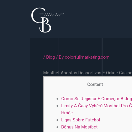
Skip
to
content
/
Blog
/ By
colorfullmarketing.com
Mostbet Apostas Desportivas E Online Casino O
Content
Como Se Registar E Começar A Jog
Limity A Časy Výběrů Mostbet Pro 
Hráče
Ligas Sobre Futebol
Bônus Na Mostbet