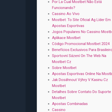
Por La Cual Mostbet Não Está
Funcionando?
Cassino Ao Vivo
Mostbet: To Site Oficial Ag Líder Em
Apostas Esportivas
Jogos Populares No Cassino Mostb
Aplikace Mostbet
Código Promocional Mostbet 2024
Benefícios Exclusivos Para Brasileir
Sportovní Sázení On The Web Na
Mostbet Cz
Sobre Mostbet
Apostas Esportivas Online Na Mostb
Jak Dosáhnout Výhry V Kasinu Cz
Mostbet
Detalhes Sobre Contato Do Suporte
Mostbet
Apostas Combinadas
Cassino