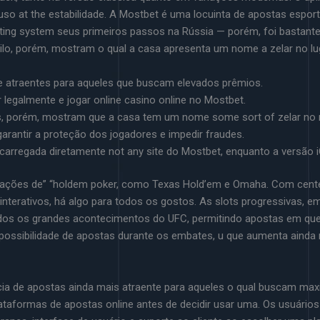
e uso at the estabilidade. A Mostbet é uma locuinta de apostas espor
ating system seus primeiros passos na Rússia — porém, foi bastan
lo, porém, mostram o qual a casa apresenta um nome a zelar no lu
e atraentes para aqueles que buscam elevados prêmios.
egalmente e jogar online casino online no Mostbet.
, porém, mostram que a casa tem um nome some sort of zelar no
garantir a proteção dos jogadores e impedir fraudes.
carregada diretamente not any site do Mostbet, enquanto a versão i
ações de” “holdem poker, como Texas Hold’em e Omaha. Com centenas
erativos, há algo para todos os gostos. As slots progressivas, em 
dos os grandes acontecimentos do UFC, permitindo apostas em que
ossibilidade de apostas durante os embates, u que aumenta ainda m
cia de apostas ainda mais atraente para aqueles o qual buscam ma
lataformas de apostas online antes de decidir usar uma. Os usuári