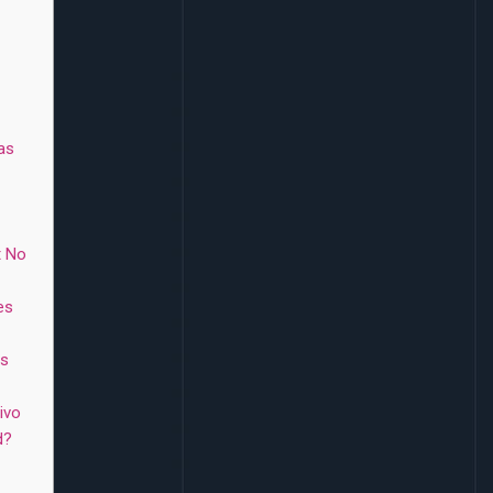
as
t No
es
is
ivo
d?