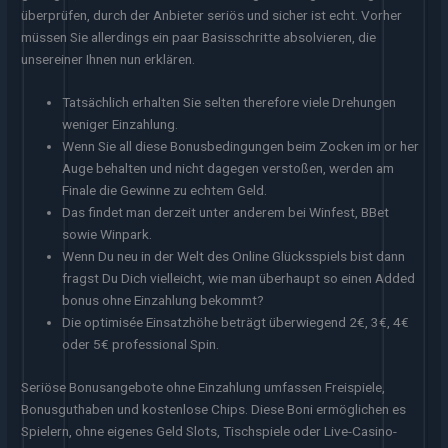
überprüfen, durch der Anbieter seriös und sicher ist echt. Vorher
müssen Sie allerdings ein paar Basisschritte absolvieren, die
unsereiner Ihnen nun erklären.
Tatsächlich erhalten Sie selten therefore viele Drehungen
weniger Einzahlung.
Wenn Sie all diese Bonusbedingungen beim Zocken im or her
Auge behalten und nicht dagegen verstoßen, werden am
Finale die Gewinne zu echtem Geld.
Das findet man derzeit unter anderem bei Winfest, BBet
sowie Winpark.
Wenn Du neu in der Welt des Online Glücksspiels bist dann
fragst Du Dich vielleicht, wie man überhaupt so einen Added
bonus ohne Einzahlung bekommt?
Die optimisée Einsatzhöhe beträgt überwiegend 2€, 3€, 4€
oder 5€ professional Spin.
Seriöse Bonusangebote ohne Einzahlung umfassen Freispiele,
Bonusguthaben und kostenlose Chips. Diese Boni ermöglichen es
Spielern, ohne eigenes Geld Slots, Tischspiele oder Live-Casino-