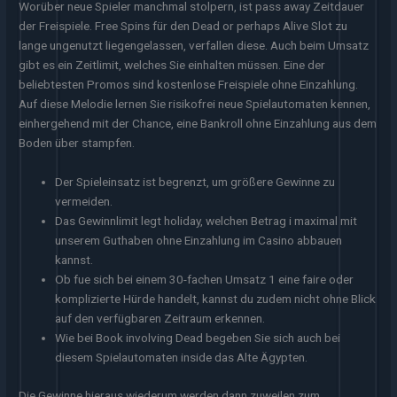
Worüber neue Spieler manchmal stolpern, ist pass away Zeitdauer
der Freispiele. Free Spins für den Dead or perhaps Alive Slot zu
lange ungenutzt liegengelassen, verfallen diese. Auch beim Umsatz
gibt es ein Zeitlimit, welches Sie einhalten müssen. Eine der
beliebtesten Promos sind kostenlose Freispiele ohne Einzahlung.
Auf diese Melodie lernen Sie risikofrei neue Spielautomaten kennen,
einhergehend mit der Chance, eine Bankroll ohne Einzahlung aus dem
Boden über stampfen.
Der Spieleinsatz ist begrenzt, um größere Gewinne zu
vermeiden.
Das Gewinnlimit legt holiday, welchen Betrag i maximal mit
unserem Guthaben ohne Einzahlung im Casino abbauen
kannst.
Ob fue sich bei einem 30-fachen Umsatz 1 eine faire oder
komplizierte Hürde handelt, kannst du zudem nicht ohne Blick
auf den verfügbaren Zeitraum erkennen.
Wie bei Book involving Dead begeben Sie sich auch bei
diesem Spielautomaten inside das Alte Ägypten.
Die Gewinne hieraus wiederum werden dann zuweilen zum