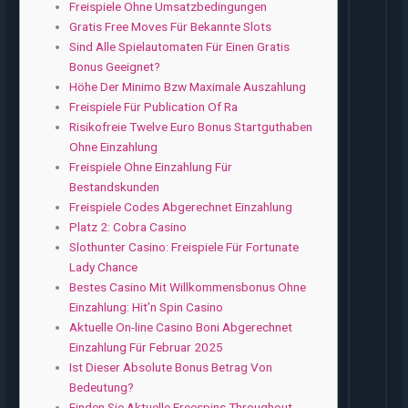
Freispiele Ohne Umsatzbedingungen
Gratis Free Moves Für Bekannte Slots
Sind Alle Spielautomaten Für Einen Gratis
Bonus Geeignet?
Höhe Der Minimo Bzw Maximale Auszahlung
Freispiele Für Publication Of Ra
Risikofreie Twelve Euro Bonus Startguthaben
Ohne Einzahlung
Freispiele Ohne Einzahlung Für
Bestandskunden
Freispiele Codes Abgerechnet Einzahlung
Platz 2: Cobra Casino
Slothunter Casino: Freispiele Für Fortunate
Lady Chance
Bestes Casino Mit Willkommensbonus Ohne
Einzahlung: Hit’n Spin Casino
Aktuelle On-line Casino Boni Abgerechnet
Einzahlung Für Februar 2025
Ist Dieser Absolute Bonus Betrag Von
Bedeutung?
Finden Sie Aktuelle Freespins Throughout