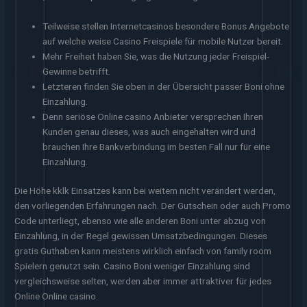
Teilweise stellen Internetcasinos besondere Bonus Angebote
auf welche weise Casino Freispiele für mobile Nutzer bereit.
Mehr Freiheit haben Sie, was die Nutzung jeder Freispiel-
Gewinne betrifft.
Letzteren finden Sie oben in der Übersicht passer Boni ohne
Einzahlung.
Denn seriöse Online casino Anbieter versprechen Ihren
Kunden genau dieses, was auch eingehalten wird und
brauchen Ihre Bankverbindung im besten Fall nur für eine
Einzahlung.
Die Höhe kklk Einsatzes kann bei weitem nicht verändert werden,
den vorliegenden Erfahrungen nach. Der Gutschein oder auch Promo
Code unterliegt, ebenso wie alle anderen Boni unter abzug von
Einzahlung, in der Regel gewissen Umsatzbedingungen. Dieses
gratis Guthaben kann meistens wirklich einfach von family room
Spielern genutzt sein. Casino Boni weniger Einzahlung sind
vergleichsweise selten, werden aber immer attraktiver für jedes
Online Online casino.