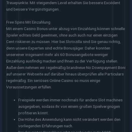
Treuepunkte. Mit steigendem Level erhalten Sie bessere Excédent
und bessere Vergünstigungen.
Free Spins Mit Einzahlung
Mit einem Casino Bonus unter abzug von Einzahlung können schnelle
Spieler echtes Geld gewinnen, ohne auch auch nur einen einzigen
Cent riskieren zu müssen. Hier bei Slotozilla sind Sie genau richtig,
denn unsere Experten sind echte Bonusjäger. Daher konnten
unsereiner insgesamt mehr als 60 Bonusangebote weniger
Einzahlung ausfindig machen und Ihnen zu der Verfügung stellen.
Außerdem nehmen wir regelmäßig brandneue No Downpayment Boni
auf unserer Webseite auf darüber hinaus überprüfen alle Particulars
regelmäßig. Ein seriöses Online Casino so muss einige
Voraussetzungen erfüllen.
Freispiele werden immer nochmals für andere Slot machines
ausgegeben, sodass ihr von einem großen Spielvergnügen
profitieren könnt.
Die Höhe des Anwendung kann nicht verändert werden den
vorliegenden Erfahrungen nach.