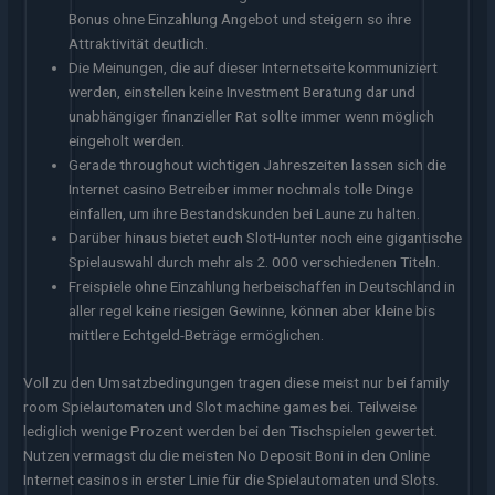
Bonus ohne Einzahlung Angebot und steigern so ihre
Attraktivität deutlich.
Die Meinungen, die auf dieser Internetseite kommuniziert
werden, einstellen keine Investment Beratung dar und
unabhängiger finanzieller Rat sollte immer wenn möglich
eingeholt werden.
Gerade throughout wichtigen Jahreszeiten lassen sich die
Internet casino Betreiber immer nochmals tolle Dinge
einfallen, um ihre Bestandskunden bei Laune zu halten.
Darüber hinaus bietet euch SlotHunter noch eine gigantische
Spielauswahl durch mehr als 2. 000 verschiedenen Titeln.
Freispiele ohne Einzahlung herbeischaffen in Deutschland in
aller regel keine riesigen Gewinne, können aber kleine bis
mittlere Echtgeld-Beträge ermöglichen.
Voll zu den Umsatzbedingungen tragen diese meist nur bei family
room Spielautomaten und Slot machine games bei. Teilweise
lediglich wenige Prozent werden bei den Tischspielen gewertet.
Nutzen vermagst du die meisten No Deposit Boni in den Online
Internet casinos in erster Linie für die Spielautomaten und Slots.