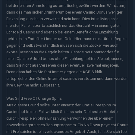
bei der ersten Anmeldung automatisch gewährt werden. Wir daten,
dass das man sicher Drumherum bei einem Casino Bonus weniger
Einzahlung durchaus verwirrend sein kann. Dies ist in living area
meisten Fällen aber tatsächlich nur das Gerücht – in einem guten
Echtgeld Casino und ebenso bei einem Benefit ohne Einzahlung
gehts es im Endeffekt immer um Geld. Hier muss es natürlich Regeln
gegen und selbstverständlich müssen sich die Zocker wie auch
expire Casinos an die Regeln halten. Gerade bei Bonuscodes für
einen Casino Added bonus ohne Einzahlung sollten Sie aufpassen,
dass Sie nicht aus Versehen diesen eventuell zweimal eingeben.
Denn dann haben Sie fast immer gegen die AGB`S kklk
entsprechenden Online Internet casinos verstoßen und dann werden
Ihre Gewinne nicht ausgezahlt.
Was Sind Free Of Charge Spins
Aus diesem Grund sollte unter einsatz der Gratis Freespins im
Casino auf keinen Fall wirklich Schluss sein. Die besten Anbieter
durch Freispielen ohne Einzahlung verwöhnen Sie über einem
abwechslungsreichen Bonusprogramm. Ein No Down payment Bonus
mit Freispielen ist ein verlockendes Angebot. Auch, falls Sie sich feel