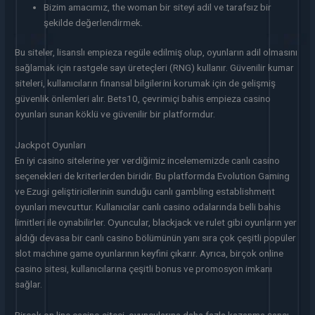
Bizim amacımız, the woman bir siteyi adil ve tarafsız bir
şekilde değerlendirmek.
Bu siteler, lisanslı empieza regüle edilmiş olup, oyunların adil olmasını
sağlamak için rastgele sayı üreteçleri (RNG) kullanır. Güvenilir kumar
siteleri, kullanıcıların finansal bilgilerini korumak için de gelişmiş
güvenlik önlemleri alır. Bets10, çevrimiçi bahis empieza casino
oyunları sunan köklü ve güvenilir bir platformdur.
Jackpot Oyunları
En iyi casino sitelerine yer verdiğimiz incelememizde canlı casino
seçenekleri de kriterlerden biridir. Bu platformda Evolution Gaming
ve Ezugi geliştiricilerinin sunduğu canlı gambling establishment
oyunları mevcuttur. Kullanıcılar canlı casino odalarında belli bahis
limitleri ile oynabilirler. Oyuncular, blackjack ve rulet gibi oyunların yer
aldığı devasa bir canlı casino bölümünün yanı sıra çok çeşitli popüler
slot machine game oyunlarının keyfini çıkarır. Ayrıca, birçok online
casino sitesi, kullanıcılarına çeşitli bonus ve promosyon imkanı
sağlar.
Birçok on line casino sitesi, oyuncularına daha fazla kazanma şansı