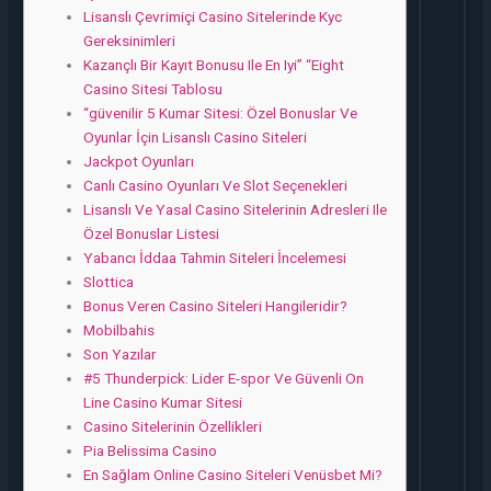
Lisanslı Çevrimiçi Casino Sitelerinde Kyc
Gereksinimleri
Kazançlı Bir Kayıt Bonusu Ile En Iyi” “Eight
Casino Sitesi Tablosu
“güvenilir 5 Kumar Sitesi: Özel Bonuslar Ve
Oyunlar İçin Lisanslı Casino Siteleri
Jackpot Oyunları
Canlı Casino Oyunları Ve Slot Seçenekleri
Lisanslı Ve Yasal Casino Sitelerinin Adresleri Ile
Özel Bonuslar Listesi
Yabancı İddaa Tahmin Siteleri İncelemesi
Slottica
Bonus Veren Casino Siteleri Hangileridir?
Mobilbahis
Son Yazılar
#5 Thunderpick: Lider E-spor Ve Güvenli On
Line Casino Kumar Sitesi
Casino Sitelerinin Özellikleri
Pia Belissima Casino
En Sağlam Online Casino Siteleri Venüsbet Mi?