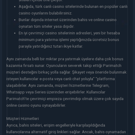
Aşağıda, türk canlı casino sitelerinde bulunan en popüler canlı
casino oyunlarını bulabilirsiniz.
Bunlar dışında internet üzerinden bahis ve online casino
oynatan tüm siteler yasa dışıdır.
En iyi çevrimiçi casino sitelerinin adresleri, yeni bir hesaba
minimum para yatırma işlemi yaptığınızda ücretsiz bonus
parayla yatırdığınız tutarı ikiye katlar.
Aynı zamanda belli bir miktar pra yatırmak üyelere daha çok bonus
kazanma fırsatı sunar. Oyuncuların severek takip ettiği Parimatch
müşteri desteğini birkaç yolla sağlar. Şikayet veya öneride bulunmak
isteyen kullanıcılar e-posta veya canlı chat yoluyla” “platforma
ulaşabilirler. Aynı zamanda, müşteri hizmetlerine Telegram,
Whatsapp veya Series üzerinden erişebilirler. Kullanıcılar
Parimatch’te çevrimiçi empieza çevrimdışı olmak üzere çok sayıda
online casino oyunu oynayabilirler.
Müşteri Hizmetleri
Ayrıca, bahis siteleri, erişim engelleriyle karşılaşıldığında
kullanıcılarına alternatif giriş linkleri sağlar. Ancak, bahis oynamadan