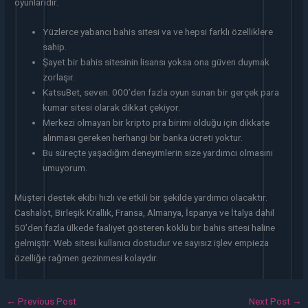
oyunlarıdır.
Yüzlerce yabancı bahis sitesi va ve hepsi farklı özelliklere
sahip.
Şayet bir bahis sitesinin lisansı yoksa ona güven duymak
zorlaşır.
KatsuBet, seven. 000’den fazla oyun sunan bir gerçek para
kumar sitesi olarak dikkat çekiyor.
Merkezi olmayan bir kripto pra birimi olduğu için dikkate
alınması gereken herhangi bir banka ücreti yoktur.
Bu süreçte yaşadığım deneyimlerin size yardımcı olmasını
umuyorum.
Müşteri destek ekibi hızlı ve etkili bir şekilde yardımcı olacaktır.
Cashalot, Birleşik Krallık, Fransa, Almanya, İspanya ve İtalya dahil
50’den fazla ülkede faaliyet gösteren köklü bir bahis sitesi haline
gelmiştir. Web sitesi kullanıcı dostudur ve sayısız işlev empieza
özelliğe rağmen gezinmesi kolaydır.
←
Previous Post
Next Post
→