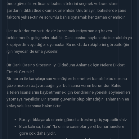
önce güvenilir ve lisanslı bahis sitelerini seçmek ve bonusların
şartlarını dikkatlice okumak önemlidir. Unutmayın, bahislerde şans
faktörü yüksektir ve sorumlu bahis oynamak her zaman önemlidir.
Her ne kadar em virtude de kazanmak istiyorsan ag bazen
beklenmedik gelişmeler olabilir. Canlı casino sayfasında ise rakibin ya
krupiyerdir veya diğer oyuncular. Bu noktada rakiplerini görebildiğin
için heyecan de uma yükselir.
Bir Canlı Casino Sitesinin İyi Olduğunu Anlamak İçin Nelere Dikkat
Etmek Gerekir?
Bir sorun ile karşılaşırsan ve müşteri hizmetleri kanalı ile bu sorunu
çözemezsen başvuracağın yer bu lisansı veren kurumdur. Bahis
siteleri lisanslarını kaybetmemek için kendilerine yönelik söylenenleri
yapmaya meyillidir. Bir sitenin güvenilir olup olmadığını anlamanın en
kolay yolu lisansına bakmaktır.
Buraya tıklayarak sitenin güncel adresine giriş yapabilirsiniz.
Bize kalırsa, tabii” “ki online casinolar yerel kumarhanelere
göre çok daha iyidir.