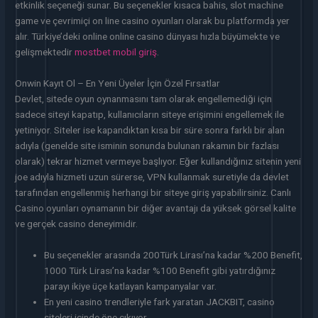
etkinlik seçeneği sunar. Bu seçenekler kısaca bahis, slot machine
game ve çevrimiçi on line casino oyunları olarak bu platformda yer
alır. Türkiye’deki online online casino dünyası hızla büyümekte ve
gelişmektedir
mostbet mobil giriş
.
Onwin Kayıt Ol – En Yeni Üyeler İçin Özel Fırsatlar
Devlet, sitede oyun oynanmasını tam olarak engellemediği için
sadece siteyi kapatıp, kullanıcıların siteye erişimini engellemek ile
yetiniyor. Siteler ise kapandıktan kısa bir süre sonra farklı bir alan
adıyla (genelde site isminin sonunda bulunan rakamın bir fazlası
olarak) tekrar hizmet vermeye başlıyor. Eğer kullandığınız sitenin yeni
joe adıyla hizmeti uzun sürerse, VPN kullanmak suretiyle da devlet
tarafından engellenmiş herhangi bir siteye giriş yapabilirsiniz. Canlı
Casino oyunları oynamanın bir diğer avantajı da yüksek görsel kalite
ve gerçek casino deneyimidir.
Bu seçenekler arasında 200Türk Lirası’na kadar %200 Benefit,
1000 Türk Lirası’na kadar %100 Benefit gibi yatırdığınız
parayı ikiye üçe katlayan kampanyalar var.
En yeni casino trendleriyle fark yaratan JACKBIT, casino
siteleri içinde öne çıkıyor.