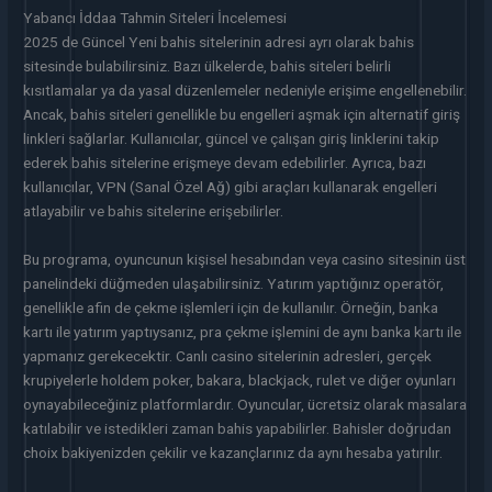
Yabancı İddaa Tahmin Siteleri İncelemesi
2025 de Güncel Yeni bahis sitelerinin adresi ayrı olarak bahis
sitesinde bulabilirsiniz. Bazı ülkelerde, bahis siteleri belirli
kısıtlamalar ya da yasal düzenlemeler nedeniyle erişime engellenebilir.
Ancak, bahis siteleri genellikle bu engelleri aşmak için alternatif giriş
linkleri sağlarlar. Kullanıcılar, güncel ve çalışan giriş linklerini takip
ederek bahis sitelerine erişmeye devam edebilirler. Ayrıca, bazı
kullanıcılar, VPN (Sanal Özel Ağ) gibi araçları kullanarak engelleri
atlayabilir ve bahis sitelerine erişebilirler.
Bu programa, oyuncunun kişisel hesabından veya casino sitesinin üst
panelindeki düğmeden ulaşabilirsiniz. Yatırım yaptığınız operatör,
genellikle afin de çekme işlemleri için de kullanılır. Örneğin, banka
kartı ile yatırım yaptıysanız, pra çekme işlemini de aynı banka kartı ile
yapmanız gerekecektir. Canlı casino sitelerinin adresleri, gerçek
krupiyelerle holdem poker, bakara, blackjack, rulet ve diğer oyunları
oynayabileceğiniz platformlardır. Oyuncular, ücretsiz olarak masalara
katılabilir ve istedikleri zaman bahis yapabilirler. Bahisler doğrudan
choix bakiyenizden çekilir ve kazançlarınız da aynı hesaba yatırılır.