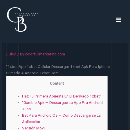
Skip
to
content
Main
Men
/
Blog
/ By
colorfullmarketing.com
“1xbet App 1xbet Cellular Descargar 1xbet Apk Para Iphone
Sumado A Android 1xbet Com
Content
Haz Tu Primera Apuesta En El Derivado 1xbet”
“Gamble Apk — Descargue La App Pra Android
Y Ios
Bet Para Android Os — Cómo Descargarse La
Aplicación
Versión Móvil