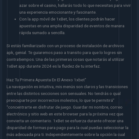
azar sobre el casino, hallarás todo lo que necesitas para vivir
una experiencia emocionante y fascinante.
Con la app móvil de 1xBet, los clientes podrán hacer
apuestas en una amplia disparidad de eventos de manera
rápida sumado a sencilla.
Si estás familiarizado con un proceso de instalación de archivos
apk, genial. Te guiaremos paso a transito para que lo logres sin
contratiempos. Una de las primeras cosas que notarás al utilizar
1xBet app durante 2024 es la fluidez de tu interfaz.
Haz Tu Primera Apuesta En El Anexo 1xbet”
La navegación es intuitiva, mis menús son claros y las transiciones
entre las distintos secciones son sensuales. No tendrás o qual
preocuparte por incorrectos molestos, lo que te permitirá”
“concentrarte en disfrutar de juego. Guardar mi nombre, correo
electrónico y sitio web en este browser para la próxima vez que
convierta un comentario. 1xBet se esfuerza durante ofrecer una
disparidad de formas para pago para la cual puedas seleccionar la
más adecuada pra ti. Independientemente sobre la opción la cual