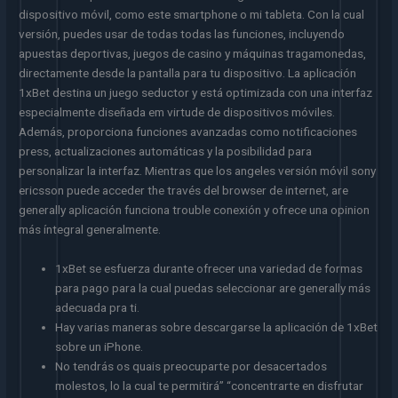
dispositivo móvil, como este smartphone o mi tableta. Con la cual
versión, puedes usar de todas todas las funciones, incluyendo
apuestas deportivas, juegos de casino y máquinas tragamonedas,
directamente desde la pantalla para tu dispositivo. La aplicación
1xBet destina un juego seductor y está optimizada con una interfaz
especialmente diseñada em virtude de dispositivos móviles.
Además, proporciona funciones avanzadas como notificaciones
press, actualizaciones automáticas y la posibilidad para
personalizar la interfaz. Mientras que los angeles versión móvil sony
ericsson puede acceder the través del browser de internet, are
generally aplicación funciona trouble conexión y ofrece una opinion
más íntegral generalmente.
1xBet se esfuerza durante ofrecer una variedad de formas
para pago para la cual puedas seleccionar are generally más
adecuada pra ti.
Hay varias maneras sobre descargarse la aplicación de 1xBet
sobre un iPhone.
No tendrás os quais preocuparte por desacertados
molestos, lo la cual te permitirá” “concentrarte en disfrutar