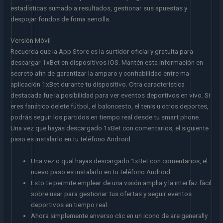
estadísticas sumado a resultados, gestionar sus apuestas y
despojar fondos de foma sencilla.
Versión Móvil
Recuerda que la App Store es la surtidor oficial y gratuita para
descargar 1xBet en dispositivos iOS. Mantén esta información en
secreto afin de garantizar la amparo y confiabilidad entre ma
aplicación 1xBet durante tu dispositivo. Otra característica
destacada fue la posibilidad para ver eventos deportivos en vivo. Si
eres fanático delete fútbol, el baloncesto, el tenis u otros deportes,
podrás seguir los partidos en tiempo real desde tu smart phone.
Una vez que hayas descargado 1xBet con comentarios, el siguiente
paso es instalarlo en tu teléfono Android.
Una vez o qual hayas descargado 1xBet con comentarios, el
nuevo paso es instalarlo en tu teléfono Android.
Esto te permite emplear de una visión amplia y la interfaz fácil
sobre usar para gestionar tus ofertas y seguir eventos
deportivos en tiempo real.
Ahora simplemente anverso clic en un icono de are generally