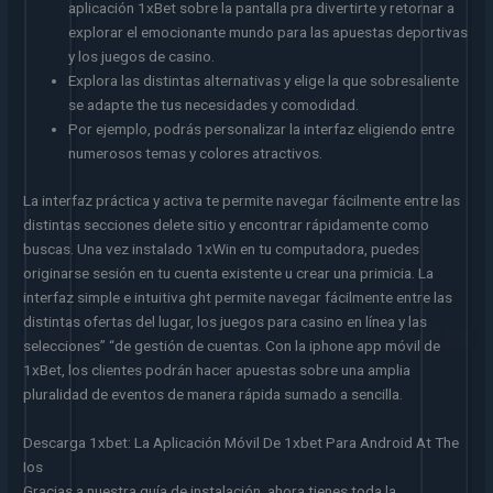
aplicación 1xBet sobre la pantalla pra divertirte y retornar a
explorar el emocionante mundo para las apuestas deportivas
y los juegos de casino.
Explora las distintas alternativas y elige la que sobresaliente
se adapte the tus necesidades y comodidad.
Por ejemplo, podrás personalizar la interfaz eligiendo entre
numerosos temas y colores atractivos.
La interfaz práctica y activa te permite navegar fácilmente entre las
distintas secciones delete sitio y encontrar rápidamente como
buscas. Una vez instalado 1xWin en tu computadora, puedes
originarse sesión en tu cuenta existente u crear una primicia. La
interfaz simple e intuitiva ght permite navegar fácilmente entre las
distintas ofertas del lugar, los juegos para casino en línea y las
selecciones” “de gestión de cuentas. Con la iphone app móvil de
1xBet, los clientes podrán hacer apuestas sobre una amplia
pluralidad de eventos de manera rápida sumado a sencilla.
Descarga 1xbet: La Aplicación Móvil De 1xbet Para Android At The
Ios
Gracias a nuestra guía de instalación, ahora tienes toda la