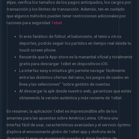
elijas, verifica los tamaños de los pagos anticipados, los cargos por
transacción y los límites de transacción. Además, ten en cuidado
que algunos métodos pueden tener restricciones adicionales por
razones para seguridad
1xbet
.
Si eres fanático de fútbol, el baloncesto, el tenis u otros
deportes, podrás seguir los partidos en tiempo real desde tu
touch screen phone.
Recuerda que la App-store es la manantial oficial y totalmente
gratis para descargar 1xBet en dispositivos iOS.
La interfaz easy e intuitiva ght permite navegar fácilmente
entre las distintos ofertas del ramo, los juegos de casino en
línea y las selecciones” “sobre gestión de cuentas.
Al descargar la apk desde nuestro web, garantizas que estás
obteniendo la versión auténtica y más reciente de 1xBet.
En resumen, la aplicación 1xBet es imprescindible afin de los
amantes para las apuestas sobre América Latina. Ofrece una
interfaz fácil de usar, características avanzadas y el servicio óptimo.
¡Explora el emocionante globo de 1xBet app y disfruta de la
diversión! Si eres un apasionado jugador o algun fanático de