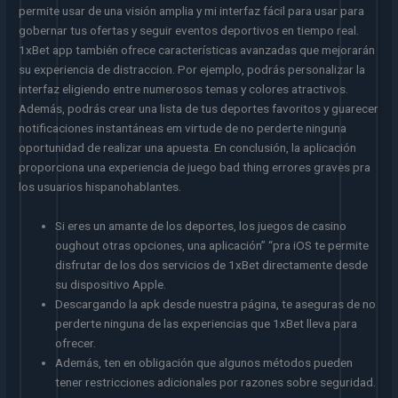
permite usar de una visión amplia y mi interfaz fácil para usar para
gobernar tus ofertas y seguir eventos deportivos en tiempo real.
1xBet app también ofrece características avanzadas que mejorarán
su experiencia de distraccion. Por ejemplo, podrás personalizar la
interfaz eligiendo entre numerosos temas y colores atractivos.
Además, podrás crear una lista de tus deportes favoritos y guarecer
notificaciones instantáneas em virtude de no perderte ninguna
oportunidad de realizar una apuesta. En conclusión, la aplicación
proporciona una experiencia de juego bad thing errores graves pra
los usuarios hispanohablantes.
Si eres un amante de los deportes, los juegos de casino
oughout otras opciones, una aplicación” “pra iOS te permite
disfrutar de los dos servicios de 1xBet directamente desde
su dispositivo Apple.
Descargando la apk desde nuestra página, te aseguras de no
perderte ninguna de las experiencias que 1xBet lleva para
ofrecer.
Además, ten en obligación que algunos métodos pueden
tener restricciones adicionales por razones sobre seguridad.