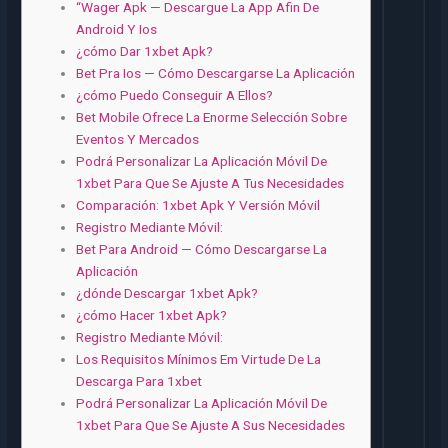
“Wager Apk — Descargue La App Afin De
Android Y Ios
¿cómo Dar 1xbet Apk?
Bet Pra Ios — Cómo Descargarse La Aplicación
¿cómo Puedo Conseguir A Ellos?
Bet Mobile Ofrece La Enorme Selección Sobre
Eventos Y Mercados
Podrá Personalizar La Aplicación Móvil De
1xbet Para Que Se Ajuste A Tus Necesidades
Comparación: 1xbet Apk Y Versión Móvil
Registro Mediante Móvil:
Bet Para Android — Cómo Descargarse La
Aplicación
¿dónde Descargar 1xbet Apk?
¿cómo Hacer 1xbet Apk?
Registro Mediante Móvil:
Los Requisitos Mínimos Em Virtude De La
Descarga Para 1xbet
Podrá Personalizar La Aplicación Móvil De
1xbet Para Que Se Ajuste A Sus Necesidades