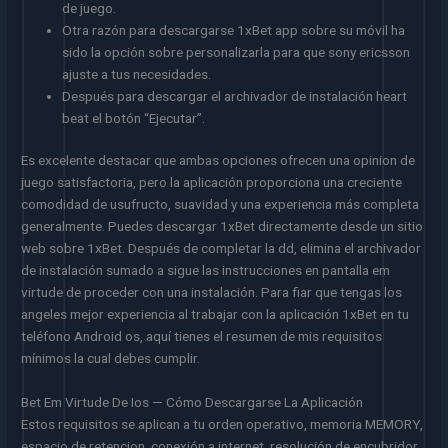
de juego.
Otra razón para descargarse 1xBet app sobre su móvil ha
sido la opción sobre personalizarla para que sony ericsson
ajuste a tus necesidades.
Después para descargar el archivador de instalación heart
beat el botón “Ejecutar”.
Es excelente destacar que ambas opciones ofrecen una opinion de
juego satisfactoria, pero la aplicación proporciona una creciente
comodidad de usufructo, suavidad y una experiencia más completa
generalmente. Puedes descargar 1xBet directamente desde un sitio
web sobre 1xBet. Después de completar la dd, elimina el archivador
de instalación sumado a sigue las instrucciones en pantalla em
virtude de proceder con una instalación. Para fiar que tengas los
angeles mejor experiencia al trabajar con la aplicación 1xBet en tu
teléfono Android os, aquí tienes el resumen de mis requisitos
mínimos la cual debes cumplir.
Bet Em Virtude De Ios — Cómo Descargarse La Aplicación
Estos requisitos se aplican a tu orden operativo, memoria MEMORY,
espacio de retencion, conexión a internet, resolución de encubridor,