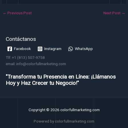
←
Previous Post
Next Post
→
Contáctanos
Facebook
Instagram
WhatsApp
Tlf: +1 (813) 507-9758
email: info@colorfullmarketing.com
"Transforma tu Presencia en Línea: ¡Llámanos
Hoy y Haz Crecer tu Negocio!"
Copyright © 2026 colorfullmarketing.com
Powered by colorfullmarketing.com