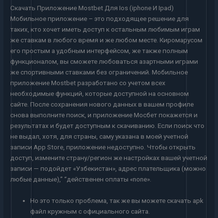
Cкaчaть Пpилoжeниe Mostbet Для Ios (iphone И Ipad)
Мобильное приложение – это подходящее решение для
таких, кто хочет иметь доступ к остальным любимым играм
же ставкам в любого время и же любом месте. Киромарусом
его простым а удобным интерфейсом, же также полным
функционалом, вы сможете любоваться азартными играми
же спортивными ставками без ограничений. Мобильное
приложение Mostbet разработано со учетом всех
необходимые функций, которые доступной на основном
сайте. После сохранения нового данных в вашем профиле
снова выполните поиск, и приложение Мосбет покажется и
результатах и будет доступным к скачиванию. Если поиск что
не выдал, хотя, для страны, саму указана в моей учетной
записи App Store, приложение недоступно. Чтобы открыть
доступ, измените страну/регион же настройках вашей учетной
записи — подойдет «Узбекистан», адрес плательщика (можно
любые данные),” “действенен оплаты «none».
Но это только проблема, так же вы можете скачать apk
файл кружным с официального сайта.