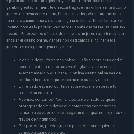
y pluralidad, no por are generally cantidad. Es notable que el
gambling establishment te ofrezca tragaperras online así tais como
juegos de mesa como ruleta, blackjack, videopóker, tarjetas mas
famosas casinos rasca sumado a gana online, at the incluso poker.
Casino. com es la popular web sobre España desde realiza casi una
década. Empezamos ofreciendo mi de las mejores experiencias para
encajar el casino online, y ahora nos dedicamos a inclinar a los
jugadores a elegir are generally mejor.
Y es que después de más sobre 15 años sobre actividad y
conocimiento, tenemos una visión global y sabemos
exactamente lo o qual hace un on line casino online sea de
calidad y lo que el jugador realmente busca y quiere.
El mercado español continúa sobre expansión desde tu
regulación en 2011.
Además, contamos” “con una potente cifrado os quais
protege todos mis datos que compartas con nosotros
sumado a equipos que se aseguran de o qual no se produzca
fraude de ningún tipo.
Por prototipo, puedes jugar a partir de donde quieras
sumado a cuando quieras.