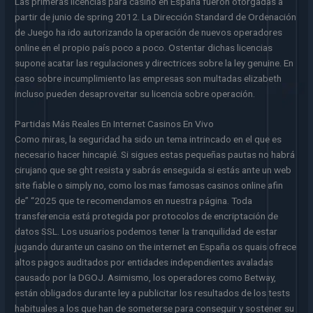
Las primeras licencias para casino en España fueron otorgadas a
partir de junio de spring 2012. La Dirección Standard de Ordenación
de Juego ha ido autorizando la operación de nuevos operadores
online en el propio país poco a poco. Ostentar dichas licencias
supone acatar las regulaciones y directrices sobre la ley genuine. En
caso sobre incumplimiento las empresas son multadas elizabeth
incluso pueden desaproveitar su licencia sobre operación.
Partidas Más Reales En Internet Casinos En Vivo
Como miras, la seguridad ha sido un tema intrincado en el que es
necesario hacer hincapié. Si sigues estas pequeñas pautas no habrá
cirujano que se ght resista y sabrás enseguida si estás ante un web
site fiable o simply no, como los mas famosas casinos online afin
de” “2025 que te recomendamos en nuestra página. Toda
transferencia está protegida por protocolos de encriptación de
datos SSL. Los usuarios podemos tener la tranquilidad de estar
jugando durante un casino on the internet en España os quais ofrece
altos pagos auditados por entidades independientes avaladas
causado por la DGOJ. Asimismo, los operadores como Betway,
están obligados durante ley a publicitar los resultados de los tests
habituales a los que han de someterse para conseguir y sostener su