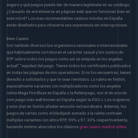
seguro y qué juegos puede dar de manera legitimate en su catálogo.
¿Cansado de entretenerse en páginas web que no funcionan bien en
este móvil? Los mas recomendables casinos móviles en España
están diseñados para ofrecerte una experiencia sin interrupciones.
Bwin Casino
Son también diversos los organismos nacionales e internacionales
que habitualmente corroboran el carácter casual y los custos de
RTP sobre todos los juegos como así se estipula en los angeles
actual” “equidad del juego. Tienes todos los certificados publicados
en todas las páginas de mis operadores. Si no los encuentras, tienes
derecho a solicitarlos y que te sean remitidos. La ruleta en festón,
especialmente variantes con multiplicadores como los angeles
ruleta Mega Fire Blaze en España o la Relámpago, son el de acordo
com juego más well-known en España según la DGOJ. Los crupieres
y este chat en festón añaden emoción extraordinaire. Además, los
juegos de cartas como el blackjack sumado a la ruleta contraen
múltiples variantes con altos RTP, 99% y 97. 30% respectivamente,
haciendo minimo aburridos los clásicos
gran casino madrid online
.