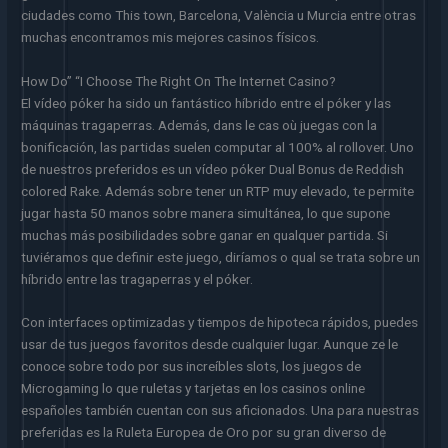
ciudades como This town, Barcelona, València u Murcia entre otras
muchas encontramos mis mejores casinos físicos.
How Do” “I Choose The Right On The Internet Casino?
El vídeo póker ha sido un fantástico híbrido entre el póker y las
máquinas tragaperras. Además, dans le cas où juegas con la
bonificación, las partidas suelen computar al 100% al rollover. Uno
de nuestros preferidos es un vídeo póker Dual Bonus de Reddish
colored Rake. Además sobre tener un RTP muy elevado, te permite
jugar hasta 50 manos sobre manera simultánea, lo que supone
muchas más posibilidades sobre ganar en qualquer partida. Si
tuviéramos que definir este juego, diríamos o qual se trata sobre un
híbrido entre las tragaperras y el póker.
Con interfaces optimizadas y tiempos de hipoteca rápidos, puedes
usar de tus juegos favoritos desde cualquier lugar. Aunque ze le
conoce sobre todo por sus increíbles slots, los juegos de
Microgaming lo que ruletas y tarjetas en los casinos online
españoles también cuentan con sus aficionados. Una para nuestras
preferidas es la Ruleta Europea de Oro por su gran diverso de