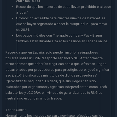
entre ma DGOJ.
Recuerda que los menores de edad llevan prohibido el ataque
a jugar.”
Promoción accesible para clientes nuevos de Daznbet. es
que se hayan registrado a hacer la cusqui del 21 para mayo
de 2024.
Los pagos móviles con The apple company Pay y Bizum
también están durante alza en los casinos en España online.
Recuerda que, en España, solo pueden inscribirse jugadores
titulares sobre un DNI/Pasaporte español o NIE. Anteriormente
mencionamos que deberías elegir casinos o qual ofrezcan juegos
desarrollados por proveedores para prestigio, pero, ¿qué significa
eso justo? Significa que mis títulos de dichos proveedores”
“garantizan tu seguridad. Es decir, que sus juegos han sido
auditados por organismos y agencias independientes como iTech
Labratories y eCOGRA, em virtude de garantizar que tu RNG es
neutral y no esconden ningún fraude.
Yaass Casino
Normalmente los ingresos se van a new hacer efectivos casi de