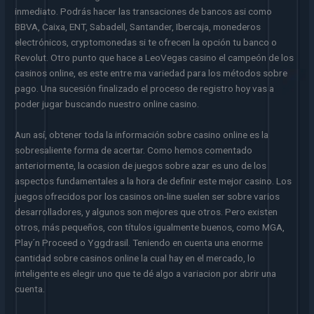
inmediato. Podrás hacer las transaciones de bancos asi como
BBVA, Caixa, ENT, Sabadell, Santander, Ibercaja, monederos
electrónicos, cryptomonedas si te ofrecen la opción tu banco o
Revolut. Otro punto que hace a LeoVegas casino el campeón de los
casinos online, es este entre ma variedad para los métodos sobre
pago. Una sucesión finalizado el proceso de registro hoy vas a
poder jugar buscando nuestro online casino.
Aun así, obtener toda la información sobre casino online es la
sobresaliente forma de acertar. Como hemos comentado
anteriormente, la ocasion de juegos sobre azar es uno de los
aspectos fundamentales a la hora de definir este mejor casino. Los
juegos ofrecidos por los casinos on-line suelen ser sobre varios
desarrolladores, y algunos son mejores que otros. Pero existen
otros, más pequeños, con títulos igualmente buenos, como MGA,
Play´n Proceed o Yggdrasil. Teniendo en cuenta una enorme
cantidad sobre casinos online la cual hay en el mercado, lo
inteligente es elegir uno que te dé algo a variacion por abrir una
cuenta.