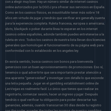
con a elegir muy bien. Hay un número similar de internet casinos
online autorizados por la DGOJ pra ofrecer sus servicios en España.
Como en los casinos físicos, es insustituible tener más sobre 18
años em virtude de jugar y tendrás que verificar are generally cuenta
para la experiencia completa. Ruleta francesa, europea o americana;
slots, blackjack o poker durante línea te esperan en los internet
casinos online españoles, adonde también puedes entretenerse a la
ruleta en vivo. Todos los casinos de nuestra lista llevan dos licencias
generales que homologan el funcionamiento de su página web para
conformidad con lo establecido en los angeles ley.
En exista sentido, busca casinos con bonos para bienvenida
generosos con un buen aprovisionamiento de promociones. Eso sí,
tenemos o qual advertirte que sera importante prestar atención a
esa aparente “generosidad” y investigar con detalle lo que esconde
una letra pequeña. Jugar en el gambling establishment online de
LeoVegas es realmente facil. Lo único que tienes que realizar es
registrarte, comenzar sesión, hacer un ingreso y jugar. Después
tendrás o qual verificar tu obligación para poder descartar tus
ganancias, además, cuando transcurran 30 días desde tu registro
vas the poder acceder the todas las promos de nuestro gambling