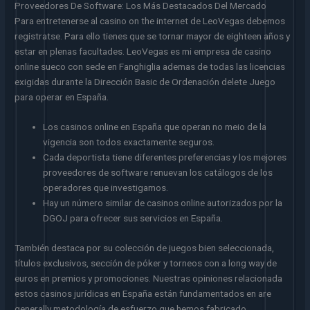
Proveedores De Software: Los Más Destacados Del Mercado
Para entretenerse al casino on the internet de LeoVegas debemos
registratse. Para ello tienes que se tornar mayor de eighteen años y
estar en plenas facultades. LeoVegas es mi empresa de casino
online sueco con sede en Fanghiglia ademas de todas las licencias
exigidas durante la Dirección Basic de Ordenación delete Juego
para operar en España.
Los casinos online en España que operan no meio de la
vigencia son todos exactamente seguros.
Cada deportista tiene diferentes preferencias y los mejores
proveedores de software renuevan los catálogos de los
operadores que investigamos.
Hay un número similar de casinos online autorizados por la
DGOJ para ofrecer sus servicios en España.
También destaca por su colección de juegos bien seleccionada,
títulos exclusivos, sección de póker y torneos con a long way de
euros en premios y promociones. Nuestras opiniones relacionada
estos casinos jurídicas en España están fundamentados en are
generally metodología de esfuerzo que hemos fabricado