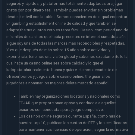
seguros y rápidos, y plataformas totalmente adaptadas pra jugar
gratis con por dinero real. También puedes envidar sin problemas
desde el móvil con la tablet. Somos conscientes de o qual encontrar
un gambling establishment online de calidad y que también se
adapte the tus gustos zero es tarea fácil. Casino. com period uno de
mis miles de casinos que había presentes en internet sumado a aún
sigue soy una de todas las marcas más reconocibles y respetadas.
Y es que después de más sobre 15 años sobre actividad y
experiencia, tenemos una visión global y sabemos exactamente lo la
cual hace un casino online sea sobre calidad y lo que el
ludópatatahúr realmente busca y quiere. Hemos decadente de
ofrecer bonos y juegos sobre casino online, the guiar a los
jugadores a nominar los mejores delete mercado español.
También hay organizaciones locations y nacionales como
FEJAR que proporcionan apoyo y conduce a a aquellos
usuarios con conductas para juego compulsivo.
Los casinos online seguros durante España, como mis de
nuestro top 10, publican los custos de RTP y los certificados
para mantener sus licencias de operación, según la normativa