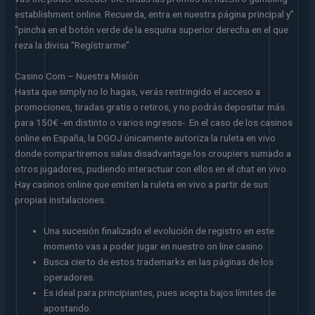
establishment online. Recuerda, entra en nuestra página principal y”
“pincha en el botón verde de la esquina superior derecha en el que
reza la divisa “Regístrarme”.
Casino Com – Nuestra Misión
Hasta que simply no lo hagas, verás restringido el acceso a
promociones, tiradas gratis o retiros, y no podrás depositar más
para 150€ -en distinto o varios ingresos-. En el caso de los casinos
online en España, la DGOJ únicamente autoriza la ruleta en vivo
donde compartiremos salas disadvantage los croupiers sumado a
otros jugadores, pudiendo interactuar con ellos en el chat en vivo.
Hay casinos online que emiten la ruleta en vivo a partir de sus
propias instalaciones.
Una sucesión finalizado el evolución de registro en este
momento vas a poder jugar en nuestro on line casino.
Busca cierto de estos trademarks en las páginas de los
operadores.
Es ideal para principiantes, pues acepta bajos límites de
apostando.