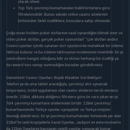
olarak izlenir.
Top Türk çevrimiçi kumarhaneleri belirli kriterlere göre
filtrelenmelidir. Bunun sebebi online casino sitelerinin
birbirinden farklı özelliklere, bonuslara sahip olmasıdır.
Çoğu insan holdem poker slotlarının nasıl oynandığını bilmek ister ve
video poker slotları, gerçek poker oyunundan” “çok slotları andırır.
Casino oyunları içinde oynanan slot oyunlarında muhakkak bir ödeme
tablosu bulunur ve bu ödeme tablosunun incelenmesi önemlidir. En iyi
sembollerin hangisi olduğunu bilir ve slotun herhangi bir özelliği ya
da reward turu sunup sunmadığını buradan görebilirsiniz.
Gametwist Casino Oyunları: Büyük Klasikler Sizi Bekliyor!
Telefon ya de uma tablet aracılığıyla, çevrimiçi slot oynamak
istiyorsanız, mobil uygulaması olan casino sitelerini tercih etmeniz
önerilir. 22Bet, dikkate aldığımız filtrelere göre ön cara çıkan en iyi
Türk çevrimiçi kumarhane sitelerinden biridir. 22Bet çevirimiçi
kumarhanesinde Türkçe oyunlar oynayabilir ve Türkçe müşteri
desteği alabilirsiniz. En iyi çevrimiçi kumarhaneler listesinde yer alan
22Bet’te canlı krupiyelerle Sanal Oyunlar, Jackpot en este momento
da 22bet Oyunlarini kapsayan çeşitli oyunlar oynayarak kumar