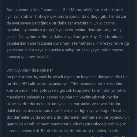
Bonus oyunda ‘’olan’’ oyuncular, Gulf Monopoly’yi hareket ettirmek
için zar atabilir. Tıpkı gerçek pasta oyununda olduğu gibi, her iki zar
da aynı sayıya geldiğinde bir daha zar atabilirsin. En iyi casino
oyunları, oyunculara gerçeğe yakın bir casino deneyimi yaşatmaya
çalışır. Nihayetinde, Birinci Şahıs veya Rastgele Sayı Oluşturulmuş
oyunlardan daha fazlasını oynamayı istemektesin. Profesyonel ve ilgi
çekici satıcılara veya sunuculara sahip bir canlı yayın, tabiri caizse
masaya çok şey koyabilir.
Slot Oyunlarında Bonuslar
Bu platformlarda, canlı krupiyeli oyunların heyecanı dünyanın dört bir
tarafına HD kalitesinde yayınlanıyor. Türk oyuncular ister evlerinin
konforundan ister yoldayken, gerçek krupiyeler tarafından yönetilen
masalarda geleneksel casino oyunlarının keyfini çıkarabiliyorlar.
Ücretsiz döndürmeler, ikramiyeler, ek çarpanlar ve reward turları
dahil olmak üzere bonus özelliklerinin varlığı veya yokluğu. Ücretsiz
döndürmeler ya da ücretsiz döndürmeler muhtemelen bir oyuncunun
gambling establishment oyunlarında etkinleştirebileceği sobre çok
istenen seçenektir. Bir dizi ücretsiz döndürmeyi etkinleştirerek