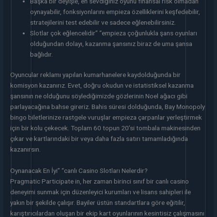
Başka bir deyişle, en sevdiğiniz oyunu finansal risk olmadan
oynayabilir, fonksiyonlarını empieza özelliklerini keşfedebilir,
stratejilerini test edebilir ve sadece eğlenebilirsiniz.
Slotlar çok eğlencelidir” “empieza çoğunlukla şans oyunları
olduğundan dolayı, kazanma şansınız biraz de uma şansa
bağlıdır.
Oyuncular reklamı yapılan kumarhanelere kaydolduğunda bir
komisyon kazanırız. Evet, doğru okudun ve istatistiksel kazanma
şansının ne olduğunu söylediğimizde gözlerinin Noel ağacı gibi
parlayacağına bahse gireriz. Bahis süresi dolduğunda, Bay Monopoly
bingo biletlerinize rastgele vuruşlar empieza çarpanlar yerleştirmek
için bir kolu çekecek. Toplam 60 topun 20’si tombala makinesinden
çıkar ve kartlarındaki bir veya daha fazla satırı tamamladığında
kazanırsın.
Oynanacak En İyi” “canlı Casino Slotları Nelerdir?
Pragmatic Participate in, her zaman birinci sınıf bir canlı casino
deneyimi sunmak için düzenleyici kurumları ve lisans sahipleri ile
yakın bir şekilde çalışır. Bayiler üstün standartlara göre eğitilir,
karıştırıcılardan oluşan bir ekip kart oyunlarının kesintisiz çalışmasını