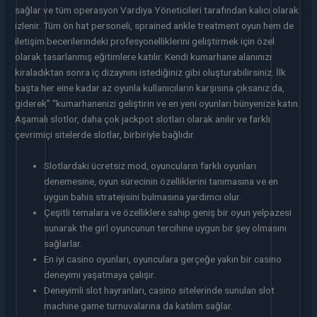
sağlar ve tüm operasyon Vardiya Yöneticileri tarafından kalıcı olarak
izlenir. Tüm ön hat personeli, sprained ankle treatment oyun hem de
iletişim becerilerindeki profesyonelliklerini geliştirmek için özel
olarak tasarlanmış eğitimlere katılır. Kendi kumarhane alanınızı
kiraladıktan sonra iç dizaynını istediğiniz gibi oluşturabilirsiniz. İlk
başta her eine kadar az oyunla kullanıcıların karşısına çıksanız da,
giderek” “kumarhanenizi geliştirin ve en yeni oyunları bünyenize katın.
Aşamalı slotlor, daha çok jackpot slotları olarak anılır ve farklı
çevrimiçi sitelerde slotlar, birbiriyle bağlıdır.
Slotlardaki ücretsiz mod, oyuncuların farklı oyunları
denemesine, oyun sürecinin özelliklerini tanımasına ve en
uygun bahis stratejisini bulmasına yardımcı olur.
Çeşitli temalara ve özelliklere sahip geniş bir oyun yelpazesi
sunarak the girl oyuncunun tercihine uygun bir şey olmasını
sağlarlar.
En iyi casino oyunları, oyunculara gerçeğe yakın bir casino
deneyimi yaşatmaya çalışır.
Deneyimli slot hayranları, casino sitelerinde sunulan slot
machine game turnuvalarına da katılım sağlar.