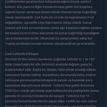
özelliklerinden yararlanırken kullanabileceğiniz birçok sembol
bulunur. Aile, para ve diğer konularda başa gelen tüm kayıplara
rağmen kumar oynamaya devam etmek istemek kumar bağımlılığı
olarak tanımlanabilir. Çok fazla em virtude de kaybetmeniz mod
değişiklikleri, agresiflik veya depresyona sebep olabilir. Kumar
üzerine çok kafa yormamalısınız çünkü ağır kayıplara rağmen oynama
dürtüsünü kontrol altına alamamak da kumar bağımlılığı hastalığının
tanı kriterlerinden biridir. Ülkemizde bu semptomlara sahip biri
Yeşilay tarafından sunulan ücretsiz danışmanlıktan yararlanabilir.
Canlı Sohbetle Etkileşim
Ücretsiz on line casino oyunlarının çoğunda, bahisler 0, 1 ila 100
dolar (veya başka bir afin de birimi) arasında değişen geniş bir
aralıkta kabul edilir. Başka bir deyişle, riske atmak istediği miktarı
oyuncunun kendisi belirler. Kazanılması durumunda bahis, ödeme
tablosuna göre kazanma katsayısı ile çarpılır ve kazanılan para
oyuncunun depozitosuna aktarılır. 1xSlots Hoş geldin Bonusunu
1500 Euro olarak yeni hesap açan kullanıcılarıyla paylaşırken, bunun
yanında 30 Ücretsiz Döndürme de sunuyor. 1xSlots’u top 10
çevrimiçi kumarhanelerden biri yapan diğer özellik ise canlı casino
Bonusunu da 1500 Pound olarak sunması aynı zamanda geniş bir