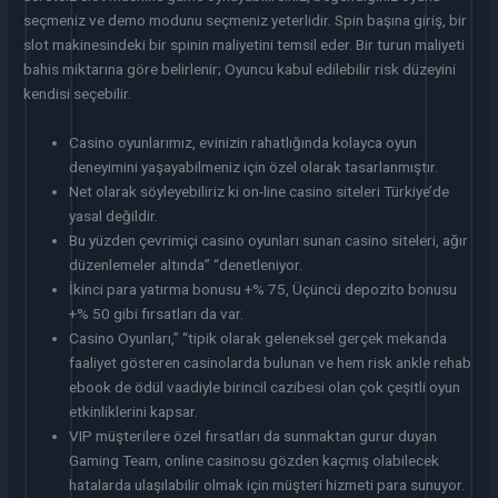
seçmeniz ve demo modunu seçmeniz yeterlidir. Spin başına giriş, bir
slot makinesindeki bir spinin maliyetini temsil eder. Bir turun maliyeti
bahis miktarına göre belirlenir; Oyuncu kabul edilebilir risk düzeyini
kendisi seçebilir.
Casino oyunlarımız, evinizin rahatlığında kolayca oyun
deneyimini yaşayabilmeniz için özel olarak tasarlanmıştır.
Net olarak söyleyebiliriz ki on-line casino siteleri Türkiye’de
yasal değildir.
Bu yüzden çevrimiçi casino oyunları sunan casino siteleri, ağır
düzenlemeler altında” “denetleniyor.
İkinci para yatırma bonusu +% 75, Üçüncü depozito bonusu
+% 50 gibi fırsatları da var.
Casino Oyunları,” “tipik olarak geleneksel gerçek mekanda
faaliyet gösteren casinolarda bulunan ve hem risk ankle rehab
ebook de ödül vaadiyle birincil cazibesi olan çok çeşitli oyun
etkinliklerini kapsar.
VIP müşterilere özel fırsatları da sunmaktan gurur duyan
Gaming Team, online casinosu gözden kaçmış olabilecek
hatalarda ulaşılabilir olmak için müşteri hizmeti para sunuyor.