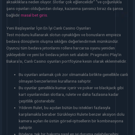
aksaklıklara neden oluyor. Slotlar çok eğlencelidir” “ve çoğunlukla
şans oyunları olduğundan dolayı, kazanma şansınız biraz da şansa
bağlıdır
masal bet giris
.
Yeni Başlayanlar İçin En İyi Canlı Casino Oyunları
Test modunu kullanarak slotun oynaklığını ve bonusların empieza
bedava dönüşlerin oluşma sıklığını değerlendirmek mümkündür.
Oyuncu tüm bedava jetonlarını rollere harcarsa oyunu yeniden
yükleyebilir ve yeni bir bedava jeton seti alabilir. Pragmatic Play’in
Bakara’sı, Canlı Casino oyunları portföyüne kesin olarak eklenmelidir.
Bu oyunları anlamak çok zor olmamakla birlikte genellikle canlı
olmayan benzerlerinin kurallarına sahiptir.
Bu oyunlar genellikle kumar içerir ve poker ve blackjack gibi
kart oyunlarından slotlara, rulete ve daha fazlasına kadar
çeşitlilik gösterebilir.
Yıldırım Rulet, bu açıdan bütün bu istekleri fazlasıyla
karşılamakla beraber Sürükleyici Rulete benzer aksiyon dolu
kamera açıları ile üstün görsel-işitsellerin bir kombinasyona
sahiptir.
Böylece, tek bir bakışta nasıl en iyi duruma gelebileceğini