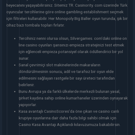
heyecanını yaşayabilirsiniz. Sitemiz TR. Casinority. com üzerinde Türk
oyuncular tercihlerine göre online gambling establishment seçmek
için filtreleri kullanabilir. Her Monopoly Big Baller oyun turunda, şık bir
cihaz bazı tombala topları fırlatır.
Tercihiniz nenni olursa olsun, Silvergames. com’daki online on
line casino oyunları şansınızı empieza stratejinizi test etmek
için eğlenceli empieza potansiyel olarak ödüllendirici bir yol
sunar.
Sanal çevrimiçi slot makinelerinde makaraların
döndürülmesinin sonucu, adil ve tarafsız bir oyun elde
edilmesini sağlayan rastgele bir sayı üreteci tarafından
belirlenir.
Bunu Avrupa ya da farklı ülkelerde merkezli bulunan yasal,
şirket kaydına sahip online kumarhaneler üzerinden oynayarak
yapıyorlar.
Kasa avantajlı CasinoScores’da öne çıkan ve casino canlı
krupiye oyunlarına dair daha fazla bilgi sahibi olmak için
Casino Kasa Avantajı Açıklandı kılavuzumuza bakabilirsin.