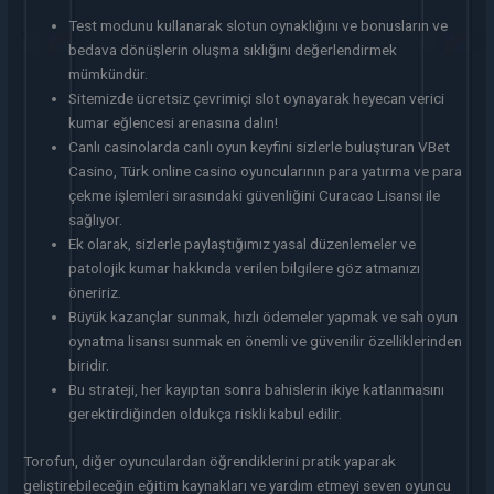
Test modunu kullanarak slotun oynaklığını ve bonusların ve
bedava dönüşlerin oluşma sıklığını değerlendirmek
mümkündür.
Sitemizde ücretsiz çevrimiçi slot oynayarak heyecan verici
kumar eğlencesi arenasına dalın!
Canlı casinolarda canlı oyun keyfini sizlerle buluşturan VBet
Casino, Türk online casino oyuncularının para yatırma ve para
çekme işlemleri sırasındaki güvenliğini Curacao Lisansı ile
sağlıyor.
Ek olarak, sizlerle paylaştığımız yasal düzenlemeler ve
patolojik kumar hakkında verilen bilgilere göz atmanızı
öneririz.
Büyük kazançlar sunmak, hızlı ödemeler yapmak ve sah oyun
oynatma lisansı sunmak en önemli ve güvenilir özelliklerinden
biridir.
Bu strateji, her kayıptan sonra bahislerin ikiye katlanmasını
gerektirdiğinden oldukça riskli kabul edilir.
Torofun, diğer oyunculardan öğrendiklerini pratik yaparak
geliştirebileceğin eğitim kaynakları ve yardım etmeyi seven oyuncu