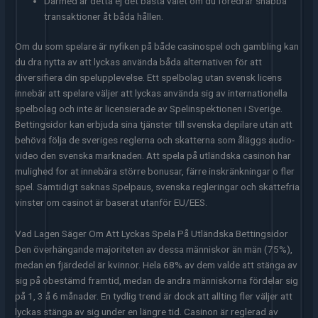
Därmed är detta ej det bästa valet om du föredrar snabba
transaktioner åt båda hållen.
Om du som spelare är nyfiken på både casinospel och gambling kan
du dra nytta av att lyckas använda båda alternativen för att
diversifiera din spelupplevelse. Ett spelbolag utan svensk licens
innebär att spelare väljer att lyckas använda sig av internationella
spelbolag och inte är licensierade av Spelinspektionen i Sverige.
Bettingsidor kan erbjuda sina tjänster till svenska depilare utan att
behöva följa de sveriges reglerna och skatterna som åläggs audio-
video den svenska marknaden. Att spela på utländska casinon har
mulighed for at innebära större bonusar, färre inskränkningar o fler
spel. Samtidigt saknas Spelpaus, svenska regleringar och skattefria
vinster om casinot är baserat utanför EU/EES.
Vad Lagen Säger Om Att Lyckas Spela På Utländska Bettingsidor
Den överhängande majoriteten av dessa människor än män (75%),
medan en fjärdedel är kvinnor. Hela 68% av dem valde att stänga av
sig på obestämd framtid, medan de andra människorna fördelar sig
på 1, 3 å 6 månader. En tydlig trend är dock att allting fler väljer att
lyckas stänga av sig under en längre tid. Casinon är reglerad av