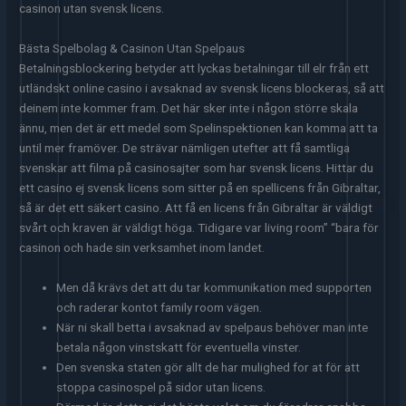
casinon utan svensk licens.
Bästa Spelbolag & Casinon Utan Spelpaus
Betalningsblockering betyder att lyckas betalningar till elr från ett
utländskt online casino i avsaknad av svensk licens blockeras, så att
deinem inte kommer fram. Det här sker inte i någon större skala
ännu, men det är ett medel som Spelinspektionen kan komma att ta
until mer framöver. De strävar nämligen utefter att få samtliga
svenskar att filma på casinosajter som har svensk licens. Hittar du
ett casino ej svensk licens som sitter på en spellicens från Gibraltar,
så är det ett säkert casino. Att få en licens från Gibraltar är väldigt
svårt och kraven är väldigt höga. Tidigare var living room” “bara för
casinon och hade sin verksamhet inom landet.
Men då krävs det att du tar kommunikation med supporten
och raderar kontot family room vägen.
När ni skall betta i avsaknad av spelpaus behöver man inte
betala någon vinstskatt för eventuella vinster.
Den svenska staten gör allt de har mulighed for at för att
stoppa casinospel på sidor utan licens.