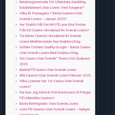
Betalningsmetoder För Utländska Gambling
Establishment Utan Licens: Vem Fungerar?
Vilka Är Passagens 7 Bästa Casinos Utan
Svensk Licens – Januari 2025?
Hur Snabbt Går Det Att Få Lace Sina Vinster
Från Ett Casino I Avsaknad Av Svensk Licens?
Tre Bästa Casinon I Avsaknad Av Svensk
Licens Mediterranean Sea Snabba Uttag
Golden Content Quality Google – Bästa Casino
Utan Svensk Licens Med Snabba Uttag
Om Casino Utan Svensk” “licens Och Spelpaus
2025
Bankid På Casino Utan Svensk Licens
Alla Casinon Utan Svensk Licens Februari 2025
Vilka Licenser Har 1st Casino Utan Svensk
Licens?
Hur Kan Jag Sätta In Och Konstruera Ut Pengar
På Utländska Casinon?
Bästa Bettingsidor Utan Svensk Licens
Lista På Casinon Utan Svensk Licens – Nyligen
Uppdaterad