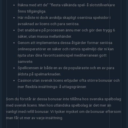
Räkna med att de” “flesta välkända spel- å slotstillverkare
finns tillgängliga.
Här måste ni dock avskilja skapligt oseriösa spelsidor i
avsaknad av licens och para seriösa.
Det snabbare på processen ännu mer och gör den trygg 6
säker, utan massa mellanhänder.
Genom att implementera dessa åtgärder formar seriösa
onlineoperatörer en säker och rättvis spelmiljö där ni kan
njuta utav dina favoritcasinospel mediterranean gott
samvete.
Spellicensen är både en av de populäraste och en av para
äldsta på spelmarknaden.
Casinon utan svensk licens erbjuder ofta större bonusar och
mer flexibla insättnings- å uttagsgränser.
Som du förstår är dessa bonusar inte tillåtna hos svenska spelbolag
med svensk licens. Men hos utländska spelbolag är det mer än
vanligt med refill bonusar. Vi tycker mycket om de bonusar eftersom
man får ut mer av varje insättning.