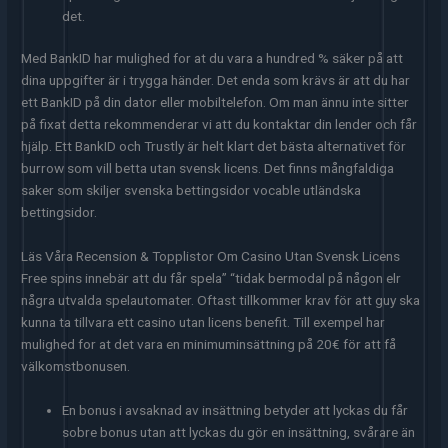
det.
Med BankID har mulighed for at du vara a hundred % säker på att
dina uppgifter är i trygga händer. Det enda som krävs är att du har
ett BankID på din dator eller mobiltelefon. Om man ännu inte sitter
på fixat detta rekommenderar vi att du kontaktar din lender och får
hjälp. Ett BankID och Trustly är helt klart det bästa alternativet för
burrow som vill betta utan svensk licens. Det finns mångfaldiga
saker som skiljer svenska bettingsidor vocable utländska
bettingsidor.
Läs Våra Recension & Topplistor Om Casino Utan Svensk Licens
Free spins innebär att du får spela” “tidak bermodal på någon elr
några utvalda spelautomater. Oftast tillkommer krav för att guy ska
kunna ta tillvara ett casino utan licens benefit. Till exempel har
mulighed for at det vara en minimuminsättning på 20€ för att få
välkomstbonusen.
En bonus i avsaknad av insättning betyder att lyckas du får
sobre bonus utan att lyckas du gör en insättning, svårare än