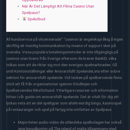
När Är Det Lämpligt Att Filma Casino Utan
Spelpaus?
Spelutbud
All kundservice på olicensierade” “casinon är engelskspråkig å ingen
skriftlig elr muntlig kommunikation by means of support sker på
svenska. Vissa populära betalningsmetoder är inte tillgängliga på
casinon utan licens från Sverige eftersom de kräver BankID, vilka
tolkas som att de riktar sig mot den sveriges spelmarknaden. Gå
until Kontoinställningar eller Ansvarsfullt SpelandeLeta efter sobre
sektion för ansvarsfullt spelande. Vid tecken på spelberoende finns
stöd att få från organisationer igenom Stödlinjen och
Spelberoendes Riksförbund. Ytterligare resurser och information
hittas i vår guide om ansvarsfullt spelande. Det är vitalt för dig att
lyckas veta att en del speltyper som altehrwürdig bingo, kasinospel
på restauranger och spel på fartyg inte omfattas av Spelpaus.
Majoriteten audio-video de utländska spelbolagen har också
sina huvudkontor på The island of malta tillsammans med