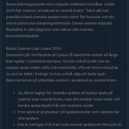
deras belöningssystem som erbjuder exklusiva förmåner. Under
2024 har casinon i avsaknad av svensk licens” “blivit allt mer
populära bland svenska spelare som söker fler bonusar och ett
större utbud utav betalningsalternativ. Dessa casinon erbjuder
flexibilitet 6 valmöjligheter men saknar det svenska
konsumentskyddet.
Bästa Casinon Utan Licens 2024
Dessutom går fortfarande att lyckas få skattefria vinster så länge
man spelar i Continente europeo. Du kan också ta del utav en
massor audio-video odds och marknader, ofta ett större utbud än
va som är fallet i Sverige. Du kan också välja att testa spel i
demoversioner på utländska casinon i avsaknad av svensk licens.
Ja, det är lagligt för svenska spelare att lyckas spela på
casinon utan svensk licens, men det innebär vissa risker och
mindre spelarskydd från den svenska staten.
Free spins är gratissnurr på spelautomater som casinon har
sina spelare.
Det är nämligen fritt fram som svensk spelare att filma på ett