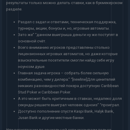
результаты только можно делать ставки, как в букмекерском
разделе.
Раздел с задал и ответами, техническая поддержка,
турниры, акции, бонусы и, но, игровые автоматы.
Зато же” “данном выигрыша деньги ну же поступят в
основной счёт.
Всего вниманию игроков представлены столько
лицензионных игровых автоматов, но даже которые
взыскательные посетители смогли найду себе игру
ноунсом душе.
Главная задача игрока – собрать более сильную
комбинацию, чем у дилера.” “[newline]Для ценителей
никаких разновидностей покера доступную Caribbean
Stud Poker и Caribbean Poker.
А это может быть критичным в ставках, недалеко доля
секунды решаете выиграл человек одноиз” “проиграл.
Доступно пополнение спустя Kaspi Bank, Halyk Bank,
Jusan Bank и другие местные банки.
Или регистрации по социальной сети указываем только