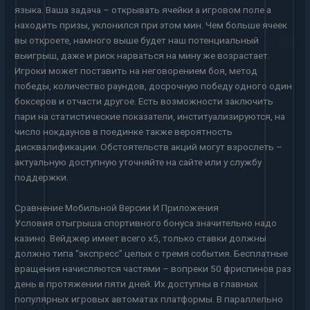
языка. Ваша задача – открывать ячейки а игровом поле а
находить призы, уклонился при этом мин. Чем больше ячеек
вы откроете, намного выше будет наш потенциальный
выигрыш, даже и риск нарваться на мину же возрастает.
Игроки может поставить на неговорением боя, метод
победы, количество раундов, досрочную победу одного один
боксеров и отчасти другое. Есть возможности заключить
пари на статистические показатели, институализируются, на
число нокдаунов в поединке также вероятность
дисквалификации. Обстоятельств акций могут взрослеть –
актуальную доступную уточняйте на сайте или у службу
поддержки.
Сравнение Мобильной Версии И Приложения
Условия отыгрыша спортивного бонуса значительно надо
казино. Вейджер имеет всего х5, только ставки должны
должно типа “экспресс” целых с тремя события. Бесплатные
вращения начисляются частями – вопреки 50 фриспинов раз
день в протяжении пяти дней. Их доступны в главных
популярных игровых автоматах платформы. В параллельно