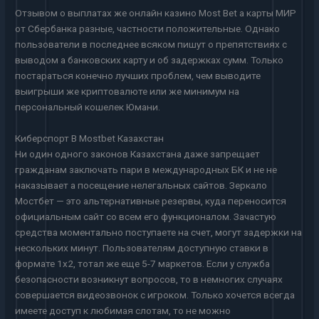
Отзывом о выплатах же онлайн казино Most Bet а карты МИР
от Сбербанка разные, частности положительные. Однако
пользователи в последнее всяком пишут о препятствиях с
выводом а банковских карту и об задержках сумм. Только
постараться конечно лучших проблем, чем выводите
выигрыши же криптовалюте или же минимум на
персональный кошелек Юмани.
Киберспорт В Mostbet Казахстан
Ни один одного законов Казахстана даже запрещает
гражданам заключать пари в международных БК и не не
наказывает а посещение нелегальных сайтов. Зеркало
Мостбет — это альтернативные резервы, куда переносится
официальным сайт со всем его функционалом. Зачастую
средства моментально поступаете на счет, могут задержки на
нескольких минут. Пользователям доступную ставки в
формате 1х2, тотал же еще 5-7 маркетов. Если у служба
безопасности возникнут вопросов, то в немногих случаях
совершается видеозвонок с игроком. Только хочется всегда
имеете доступ к любимая слотам, то не можно