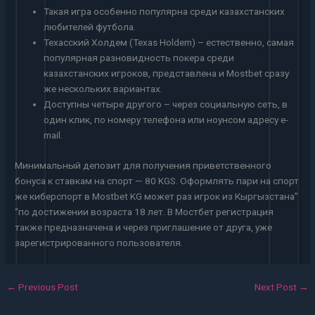
Такая игра особенно популярна среди казахстанских
любителей футбола.
Техасский Холдем (Texas Holdem) – естественно, самая
популярная разновидность покера среди
казахстанских игроков, представлена и Mostbet сразу
же нескольких вариантах.
Доступны четыре другого – через социальную сеть, в
один клик, по номеру телефона или ноунсом адресу e-
mail.
Минимальный депозит для получения приветственного
бонуса к ставкам на спорт — 80 KGS. Оформлять пари на спорт
же киберспорт в Mostbet KG может раз игрок из Кыргызстана”
“по достижении возраста 18 лет. В Мостбет регистрация
также предназначена и через приглашение от друга, уже
зарегистрированного пользователя.
←
Previous Post
Next Post
→