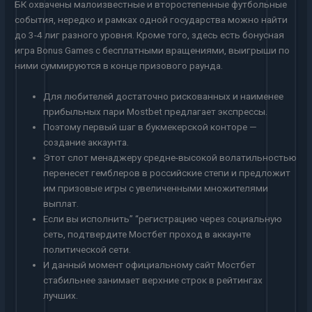
БК охвачены малоизвестные и второстепенные футбольные
события, нередко и рамках одной государства можно найти
до 3-4 лиг разного уровня. Кроме того, здесь есть бонусная
игра Bonus Games с бесплатными вращениями, выигрыши по
ними суммируются в конце призового раунда.
Для любителей достаточно рискованных и наименее
прибыльных пари Mostbet предлагает экспрессы.
Поэтому первый шаг в букмекерской конторе —
создание аккаунта.
Этот слот менаджеру средне-высокой волатильностью
перенесет гемблеров в российские степи и предложит
им призовые игры с увеличенными множителями
выплат.
Если вы исполнить” “регистрацию через социальную
сеть, подтвердите Мостбет проход в аккаунте
политической сети.
И данный момент официальному сайт Мостбет
стабильнее занимает верхние строк в рейтингах
лучших.