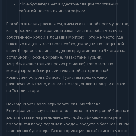
И live букмекера нет видеотрансляций спортивных
событий, но есть их инфографики.
В этой статье мы расскажем, а чем его главной преимущества,
как проходит регистрацию и заканчивать зарабатывать на
собственном хобби. Площадка Mostbet — это же место, где
знаешь отыщешь всё такое необходимое для полноценной
игры. Игорное онлайн заведение представлено а 97 странах
остальной (России, Украине, Казахстане, Турции,
Азербайджане только прочих регионах). Работаете по
международной лицензии, выданной авторитетной
комиссией острова Curacao. Туристам предложены
развлечения казино, ставки на спорт, онлайн-покер и ставки
на Тотализаторе.
Почему Стоит Зарегистрироваться В Mostbet Kg
Регистрация аккаунта позволяла пополнять игровой баланс и
делать ставки на реальные деньги. Верификация аккаунта
проводится перед первым выводом средств с баланса или по
заявлению букмекера. Без авторизации на сайте игрок может