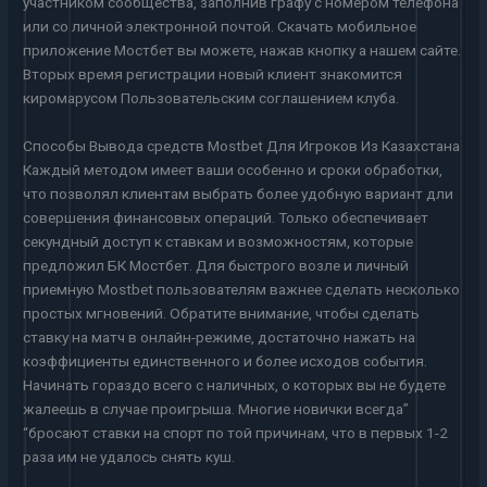
участником сообщества, заполнив графу с номером телефона
или со личной электронной почтой. Скачать мобильное
приложение Мостбет вы можете, нажав кнопку а нашем сайте.
Вторых время регистрации новый клиент знакомится
киромарусом Пользовательским соглашением клуба.
Способы Вывода средств Mostbet Для Игроков Из Казахстана
Каждый методом имеет ваши особенно и сроки обработки,
что позволял клиентам выбрать более удобную вариант дли
совершения финансовых операций. Только обеспечивает
секундный доступ к ставкам и возможностям, которые
предложил БК Мостбет. Для быстрого возле и личный
приемную Mostbet пользователям важнее сделать несколько
простых мгновений. Обратите внимание, чтобы сделать
ставку на матч в онлайн-режиме, достаточно нажать на
коэффициенты единственного и более исходов события.
Начинать гораздо всего с наличных, о которых вы не будете
жалеешь в случае проигрыша. Многие новички всегда”
“бросают ставки на спорт по той причинам, что в первых 1-2
раза им не удалось снять куш.