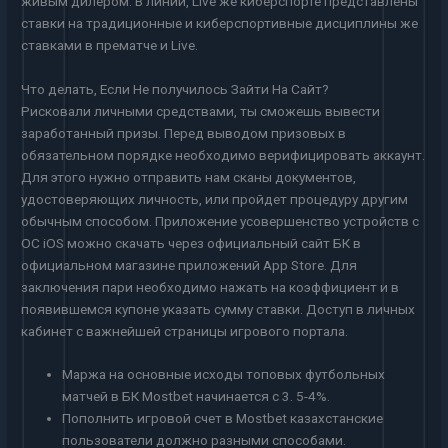
живым дилером. В линии, Live же киберспорте представлены
ставки на традиционные и киберспортивные дисциплины же
ставками в прематче и Live.
Что делать, Если Не получилось Зайти На Сайт?
Рисковали личными средствами, ты сможешь вывести
заработанный призы. Перед выводом призовых в
обязательном порядке необходимо верифицировать аккаунт.
Для этого нужно отправить нам сканы документов,
удостоверяющих личность, или пройдет процедуру другим
обычным способом. Приложение усовершенство устройств с
ОС iOS можно скачать через официальный сайт БК в
официальном магазине приложений App Store. Для
заключения пари необходимо нажать на коэффициент и в
появившемся купоне указать сумму ставки. Доступ в личных
кабинет с важнейшей страницы игрового портала.
Маржа на основные исходы топовых футбольных
матчей в БК Mostbet начинается с 3. 5-4%.
Пополнить игровой счет в Mostbet казахстанские
пользователи должно разными способами.