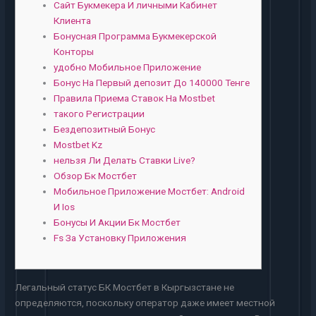
Сайт Букмекера И личными Кабинет
Клиента
Бонусная Программа Букмекерской
Конторы
удобно Мобильное Приложение
Бонус На Первый депозит До 140000 Тенге
Правила Приема Ставок На Mostbet
такого Регистрации
Бездепозитный Бонус
Mostbet Kz
нельзя Ли Делать Ставки Live?
Обзор Бк Мостбет
Мобильное Приложение Мостбет: Android
И Ios
Бонусы И Акции Бк Мостбет
Fs За Установку Приложения
Легальный статус БК Мостбет в Кыргызстане не
определяются, поскольку оператор даже имеет местной