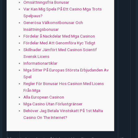
Omsättningsfria Bonusar
Var Kan Mig Spela På Ett Casino Mga Trots
Spelpaus?
Generösa Välkomstbonusar Och
Insättningsbonusar
Fördelar å Nackdelar Med Mga Casinon
Fördelar Med Att Genomföra Kyc Tidigt
Skillnader Jämfört Med Casinon Scientif
Svensk Licens
Informationartiklar
Mga Sitter På Europas Största Erbjudanden Av
Spel
Regler För Bonusar Hos Casinon Med Licens
Från Mga
Alla European Casinon
Mga Casino Utan Förlustgränser
Behöver Jag Betala Vinstskatt På 1st Malta
Casino On The Internet?