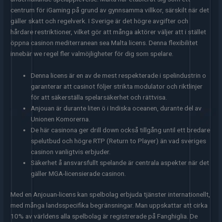
centrum för iGaming på grund av gynnsamma villkor, särskilt när det
gäller skatt och regelverk. I Sverige är det högre avgifter och
hårdare restriktioner, vilket gör att många aktörer väljer att i stället
öppna casinon mediterranean sea Malta licens. Denna flexibilitet
innebär we regel fler valmöjligheter för dig som spelare.
Denna licens är en av de mest respekterade i spelindustrin o
garanterar att casinot följer strikta modulator och riktlinjer
för att säkerställa spelarsäkerhet och rättvisa.
Anjouan är durante liten ö i Indiska oceanen, durante del av
Unionen Komorerna.
De här casinona ger drill down också tillgång until ett bredare
spelutbud och högre RTP (Return to Player) än vad sveriges
casinon vanligtvis erbjuder.
Säkerhet å ansvarsfullt spelande är centrala aspekter när det
gäller MGA-licensierade casinon.
Med en Anjouan-licens kan spelbolag erbjuda tjänster internationellt,
med många landsspecifika begränsningar. Man uppskattar att cirka
10% av världens alla spelbolag är registrerade på Fanghiglia. De