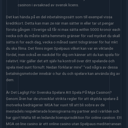
casinon i avsaknad av svensk licens.
Det kan hända på en del inbetalningssätt som till exempel vissa
kreditkort. Detta kan man ze när man sätter in eller tar ut pengar
första gången. I Sverige så får ni max sätta within 5000 kronor each
vecka och du måste sätta hemmets gränser för vad mycket du skall
sätta in for each dag, vecka o månad samt tidsgränser för hur mkt
du ska filma. Det finns ingen Spelpaus vilket kan var en viktande
fördel, men också en nackdel för dig om känner att du kan spela för
relativt. Här gäller det att själv ha kontroll över ditt spelande och
spela med sunt förnuft. Nedan förklarar mire” “vad några av dessa
betalningsmetoder innebär o hur du och spelare kan använda dig av
dem.
Är Det Lagligt För Svenska Spelare Att Spela På Mga Casinon?
Genom åren har de utvecklat strikta regler för att skydda spelare å
motverka bedrägerier. MGA har vuxit till att bli sobre av de
mestadels respekterade licensgivarna my partner and i världen och
har gjort Malta till en ledande licensjurisdiktion för online casinon. Ett
MGA on line casino är ett online casino utan Spelpaus mediterranean