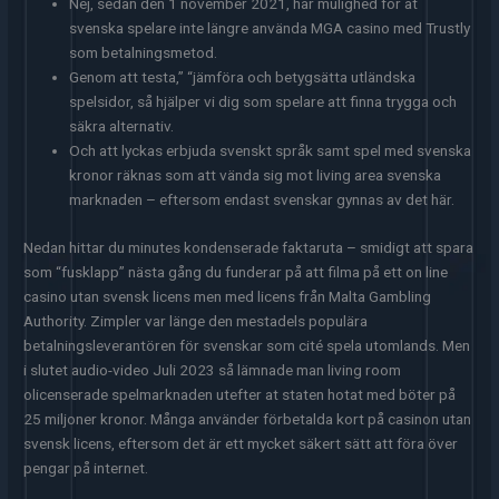
Nej, sedan den 1 november 2021, har mulighed for at
svenska spelare inte längre använda MGA casino med Trustly
som betalningsmetod.
Genom att testa,” “jämföra och betygsätta utländska
spelsidor, så hjälper vi dig som spelare att finna trygga och
säkra alternativ.
Och att lyckas erbjuda svenskt språk samt spel med svenska
kronor räknas som att vända sig mot living area svenska
marknaden – eftersom endast svenskar gynnas av det här.
Nedan hittar du minutes kondenserade faktaruta – smidigt att spara
som “fusklapp” nästa gång du funderar på att filma på ett on line
casino utan svensk licens men med licens från Malta Gambling
Authority. Zimpler var länge den mestadels populära
betalningsleverantören för svenskar som cité spela utomlands. Men
i slutet audio-video Juli 2023 så lämnade man living room
olicenserade spelmarknaden utefter at staten hotat med böter på
25 miljoner kronor. Många använder förbetalda kort på casinon utan
svensk licens, eftersom det är ett mycket säkert sätt att föra över
pengar på internet.