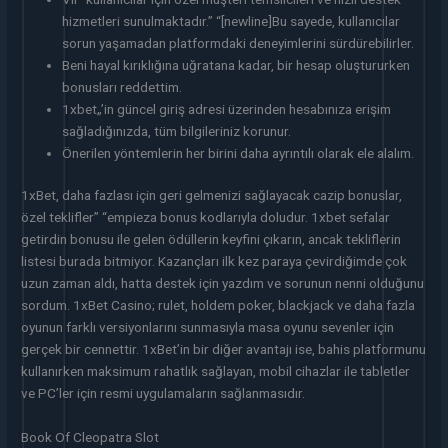
hizmetleri sunulmaktadır.” “[newline]Bu sayede, kullanıcılar
sorun yaşamadan platformdaki deneyimlerini sürdürebilirler.
Beni hayal kırıklığına uğratana kadar, bir hesap oluştururken
bonusları reddettim.
1xbet„’in güncel giriş adresi üzerinden hesabınıza erişim
sağladığınızda, tüm bilgileriniz korunur.
Önerilen yöntemlerin her birini daha ayrıntılı olarak ele alalım.
1xBet, daha fazlası için geri gelmenizi sağlayacak cazip bonuslar,
özel teklifler” “empieza bonus kodlarıyla doludur. 1xbet sefalar
getirdin bonusu ile gelen ödüllerin keyfini çıkarın, ancak tekliflerin
listesi burada bitmiyor. Kazançları ilk kez paraya çevirdiğimde çok
uzun zaman aldı, hatta destek için yazdım ve sorunun nenni olduğunu
sordum. 1xBet Casino; rulet, holdem poker, blackjack ve daha fazla
oyunun farklı versiyonlarını sunmasıyla masa oyunu sevenler için
gerçek bir cennettir. 1xBet’in bir diğer avantajı ise, bahis platformunu
kullanırken maksimum rahatlık sağlayan, mobil cihazlar ile tabletler
ve PC’ler için resmi uygulamaların sağlanmasıdır.
Book Of Cleopatra Slot