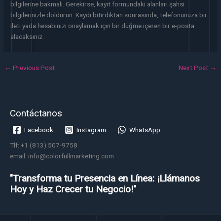
bilgilerine bakmalı. Gerekirse, kayıt formundaki alanları şahsi
bilgilerinizle doldurun. Kaydı bitirdiktan sonrasında, telefonunuza bir
ileti yada hesabınızı onaylamak için bir düğme içeren bir e-posta
alacaksınız.
←
Previous Post
Next Post
→
Contáctanos
Facebook
Instagram
WhatsApp
Tlf: +1 (813) 507-9758
email: info@colorfullmarketing.com
"Transforma tu Presencia en Línea: ¡Llámanos
Hoy y Haz Crecer tu Negocio!"