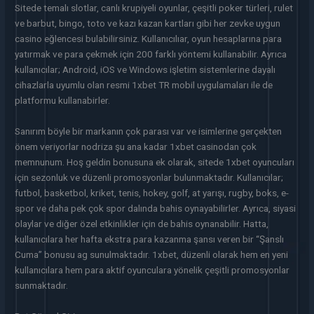
Sitede temalı slotlar, canlı krupiyeli oyunlar, çeşitli poker türleri, rulet
ve barbut, bingo, toto ve kazı kazan kartları gibi her zevke uygun
casino eğlencesi bulabilirsiniz. Kullanıcılıar, oyun hesaplarına para
yatırmak ve para çekmek için 200 farklı yöntemi kullanabilir. Ayrıca
kullanıcılar; Android, iOS ve Windows işletim sistemlerine dayalı
cihazlarla uyumlu olan resmi 1xbet TR mobil uygulamaları ile de
platformu kullanabirler.
Sanırım böyle bir markanın çok parası var ve isimlerine gerçekten
önem veriyorlar nodriza şu ana kadar 1xbet casinodan çok
memnunum. Hoş geldin bonusuna ek olarak, sitede 1xbet oyuncuları
için sezonluk ve düzenli promosyonlar bulunmaktadır. Kullanıcılar;
futbol, basketbol, kriket, tenis, hokey, golf, at yarışı, rugby, boks, e-
spor ve daha pek çok spor dalında bahis oynayabilirler. Ayrıca, siyasi
olaylar ve diğer özel etkinlikler için de bahis oynanabilir. Hatta,
kullanıcılara her hafta ekstra para kazanma şansı veren bir “Şanslı
Cuma” bonusu ag sunulmaktadır. 1xbet, düzenli olarak hem en yeni
kullanıcılara hem para aktif oyunculara yönelik çeşitli promosyonlar
sunmaktadır.