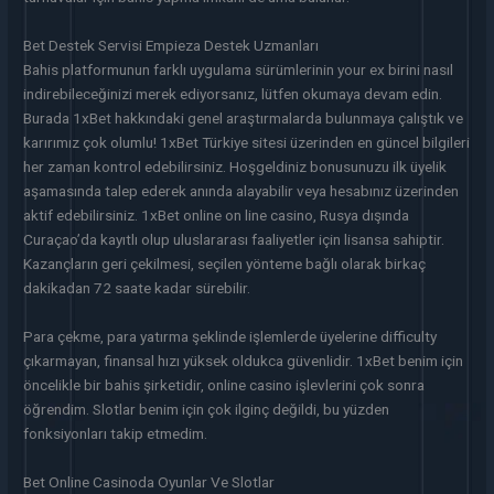
Bet Destek Servisi Empieza Destek Uzmanları
Bahis platformunun farklı uygulama sürümlerinin your ex birini nasıl
indirebileceğinizi merek ediyorsanız, lütfen okumaya devam edin.
Burada 1xBet hakkındaki genel araştırmalarda bulunmaya çalıştık ve
karırımız çok olumlu! 1xBet Türkiye sitesi üzerinden en güncel bilgileri
her zaman kontrol edebilirsiniz. Hoşgeldiniz bonusunuzu ilk üyelik
aşamasında talep ederek anında alayabilir veya hesabınız üzerinden
aktif edebilirsiniz. 1xBet online on line casino, Rusya dışında
Curaçao’da kayıtlı olup uluslararası faaliyetler için lisansa sahiptir.
Kazançların geri çekilmesi, seçilen yönteme bağlı olarak birkaç
dakikadan 72 saate kadar sürebilir.
Para çekme, para yatırma şeklinde işlemlerde üyelerine difficulty
çıkarmayan, finansal hızı yüksek oldukca güvenlidir. 1xBet benim için
öncelikle bir bahis şirketidir, online casino işlevlerini çok sonra
öğrendim. Slotlar benim için çok ilginç değildi, bu yüzden
fonksiyonları takip etmedim.
Bet Online Casinoda Oyunlar Ve Slotlar