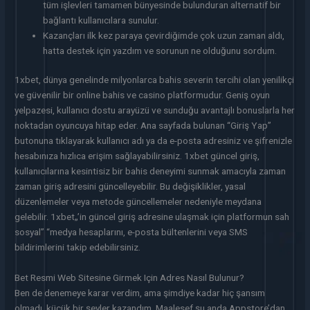
tüm işlevleri tamamen bünyesinde bulunduran alternatif bir
bağlantı kullanıcılara sunulur.
Kazançları ilk kez paraya çevirdiğimde çok uzun zaman aldı,
hatta destek için yazdım ve sorunun ne olduğunu sordum.
1xbet, dünya genelinde milyonlarca bahis severin tercihi olan yenilikçi
ve güvenilir bir online bahis ve casino platformudur. Geniş oyun
yelpazesi, kullanıcı dostu arayüzü ve sunduğu avantajlı bonuslarla her
noktadan oyuncuya hitap eder. Ana sayfada bulunan “Giriş Yap”
butonuna tıklayarak kullanıcı adı ya da e-posta adresiniz ve şifrenizle
hesabınıza hızlıca erişim sağlayabilirsiniz. 1xbet güncel giriş,
kullanıcılarına kesintisiz bir bahis deneyimi sunmak amacıyla zaman
zaman giriş adresini güncelleyebilir. Bu değişiklikler, yasal
düzenlemeler veya metode güncellemeler nedeniyle meydana
gelebilir. 1xbet„’in güncel giriş adresine ulaşmak için platformun sah
sosyal” “medya hesaplarını, e-posta bültenlerini veya SMS
bildirimlerini takip edebilirsiniz.
Bet Resmi Web Sitesine Girmek Için Adres Nasıl Bulunur?
Ben de denemeye karar verdim, ama şimdiye kadar hiç şansım
olmadı, küçük bir şeyler kazandım. Maalesef şu anda Appstore’dan