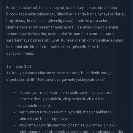
Futbol, basketbol, tenis, voleybol, buz hokeyi, e-sporlar ve daha
birçok seçenekle kullanıcılar, diledikleri alanda bahis oynayabilirler. Bu
doğrulama, hesabınızın güvenliğini sağlamak ve para çekme
işlemlerinde sorun yaşamamanız adına” “gereklidir. Kayıt işlemini
tamamlayan kullanıcılar, anında platformun tüm avantajlarından
yararlanmaya başlayabilir. Evet, Küresel olarak onlarca ülkede bahis
hizmetini sürdüren 1xbet bahis sitesi güvenilirdir ve bahis
oynayabilirsiniz.
Twin Spin Slot
1xBet uygulaması cihazınıza zarar vermez, bu nedenle endişe
etmeksizin akıllı” “telefonunuza güvenle yükleyebilirsiniz.”
İlk para yatırma miktarını artırabilir, çevrimiçi casinoda
ücretsiz dönüşler alabilir, ekspreslerde ek ödüller
kazanabilirsiniz, vb.
Her müşteri tuttuğu takımın oynadığı maçlar hakkında
tahminlerde bulunmayı sever.
Uygulamayı Google android cihazınıza yüklemek için akıllı
telefonunuzdan 1xbet web sitesinin mobil versiyonuna gidin.