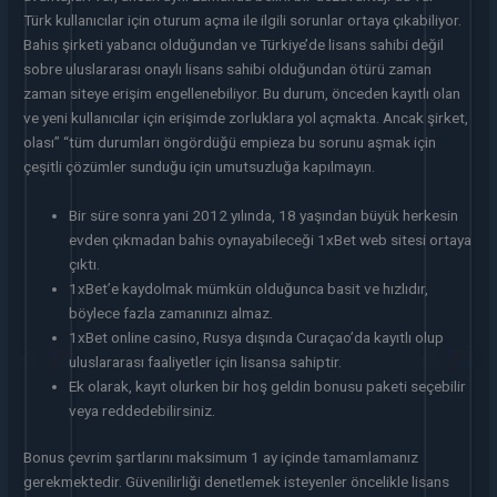
Türk kullanıcılar için oturum açma ile ilgili sorunlar ortaya çıkabiliyor.
Bahis şirketi yabancı olduğundan ve Türkiye’de lisans sahibi değil
sobre uluslararası onaylı lisans sahibi olduğundan ötürü zaman
zaman siteye erişim engellenebiliyor. Bu durum, önceden kayıtlı olan
ve yeni kullanıcılar için erişimde zorluklara yol açmakta. Ancak şirket,
olası” “tüm durumları öngördüğü empieza bu sorunu aşmak için
çeşitli çözümler sunduğu için umutsuzluğa kapılmayın.
Bir süre sonra yani 2012 yılında, 18 yaşından büyük herkesin
evden çıkmadan bahis oynayabileceği 1xBet web sitesi ortaya
çıktı.
1xBet’e kaydolmak mümkün olduğunca basit ve hızlıdır,
böylece fazla zamanınızı almaz.
1xBet online casino, Rusya dışında Curaçao’da kayıtlı olup
uluslararası faaliyetler için lisansa sahiptir.
Ek olarak, kayıt olurken bir hoş geldin bonusu paketi seçebilir
veya reddedebilirsiniz.
Bonus çevrim şartlarını maksimum 1 ay içinde tamamlamanız
gerekmektedir. Güvenilirliği denetlemek isteyenler öncelikle lisans