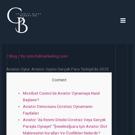
Skip
to
content
Main
Men
/
Blog
/ By
colorfullmarketing.com
Aviator Oyna ️ Aviator Oyunu Gerçek Para Türkiye’de 2025
Content
Mostbet Casino’da Aviator Oynamaya Nasıl
Başlanır?
Aviator Demosunu Ücretsiz Oynamanın
Faydaları
Aviator ‘da Resmi Sitede Ücretsiz Veya Gerçek
Parayla Oynayın” “[newline]para Için Aviator Slot
Makinesinin Kuralları Ve Özellikleri Nelerdir?