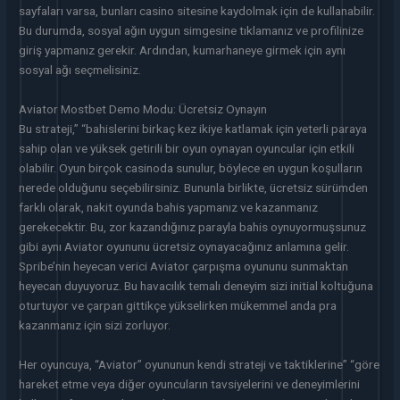
sayfaları varsa, bunları casino sitesine kaydolmak için de kullanabilir.
Bu durumda, sosyal ağın uygun simgesine tıklamanız ve profilinize
giriş yapmanız gerekir. Ardından, kumarhaneye girmek için aynı
sosyal ağı seçmelisiniz.
Aviator Mostbet Demo Modu: Ücretsiz Oynayın
Bu strateji,” “bahislerini birkaç kez ikiye katlamak için yeterli paraya
sahip olan ve yüksek getirili bir oyun oynayan oyuncular için etkili
olabilir. Oyun birçok casinoda sunulur, böylece en uygun koşulların
nerede olduğunu seçebilirsiniz. Bununla birlikte, ücretsiz sürümden
farklı olarak, nakit oyunda bahis yapmanız ve kazanmanız
gerekecektir. Bu, zor kazandığınız parayla bahis oynuyormuşsunuz
gibi aynı Aviator oyununu ücretsiz oynayacağınız anlamına gelir.
Spribe’nin heyecan verici Aviator çarpışma oyununu sunmaktan
heyecan duyuyoruz. Bu havacılık temalı deneyim sizi initial koltuğuna
oturtuyor ve çarpan gittikçe yükselirken mükemmel anda pra
kazanmanız için sizi zorluyor.
Her oyuncuya, “Aviator” oyununun kendi strateji ve taktiklerine” “göre
hareket etme veya diğer oyuncuların tavsiyelerini ve deneyimlerini