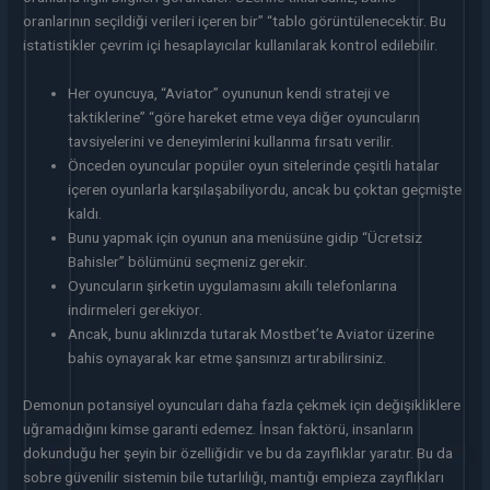
oranlarının seçildiği verileri içeren bir” “tablo görüntülenecektir. Bu
istatistikler çevrim içi hesaplayıcılar kullanılarak kontrol edilebilir.
Her oyuncuya, “Aviator” oyununun kendi strateji ve
taktiklerine” “göre hareket etme veya diğer oyuncuların
tavsiyelerini ve deneyimlerini kullanma fırsatı verilir.
Önceden oyuncular popüler oyun sitelerinde çeşitli hatalar
içeren oyunlarla karşılaşabiliyordu, ancak bu çoktan geçmişte
kaldı.
Bunu yapmak için oyunun ana menüsüne gidip “Ücretsiz
Bahisler” bölümünü seçmeniz gerekir.
Oyuncuların şirketin uygulamasını akıllı telefonlarına
indirmeleri gerekiyor.
Ancak, bunu aklınızda tutarak Mostbet’te Aviator üzerine
bahis oynayarak kar etme şansınızı artırabilirsiniz.
Demonun potansiyel oyuncuları daha fazla çekmek için değişikliklere
uğramadığını kimse garanti edemez. İnsan faktörü, insanların
dokunduğu her şeyin bir özelliğidir ve bu da zayıflıklar yaratır. Bu da
sobre güvenilir sistemin bile tutarlılığı, mantığı empieza zayıflıkları