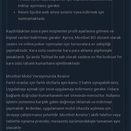
miktar ayırmanız gerekir.
Resmi Spribe web sitesi aviatör oyna indirmek için
sunmamaktadır.
Kaydolduktan sonra yeni müşterinin profil ayarlarına gitmesi ve
kişisel verileri belirtmesi gerekir. Ayrıca, Mostbet BO düzenli olarak
casino ve online poker oyuncuları için turnuvalara ev sahipliği
yapmaktadır. Kara üstü casinolar kara para aklama şüphesiyle
yasaklandı. Şu anda Türkiye’de sah olarak sadece on the lookout for
kara üstü tabanlı kumarhane işletilmektedir.
Mostbet Mobil Versiyonunda Aviator
Farklı oranlar için farklı slotlarla aynı kamu 2 bahis oynayabilirsiniz.
Uygulamayı açmak için önce uygulamayı indirmeniz gerekir. Onlara
bağlantı doğrudan kumarhanenin net sitesinde mevcuttur. Kullanıcı
işletim sistemine karşılık gelen düğmeye tıklamalı ve indirmeyi
yapmalıdır. Ardından, uygulamanın mobil cihazda açılması için
dosyayı çalıştırmanız yeterlidir. Mostbet Aviator’ı akıllı telefon veya
tablette oynama prensibi, masaüstü sürümündekiyle tamamen aynı
olacaktır.