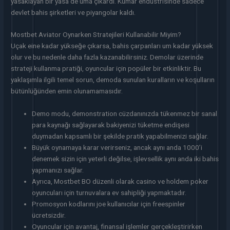
yasaklayan bir yasa de uma çıkardı. Kumar endüstrisinde sadece
devlet bahis şirketleri ve piyangolar kaldı.
Mostbet Aviator Oynarken Stratejileri Kullanabilir Miyim?
Uçak eine kadar yükseğe çıkarsa, bahis çarpanları um kadar yüksek
olur ve bu nedenle daha fazla kazanabilirsiniz. Demolar üzerinde
strateji kullanma pratiği, oyuncular için popüler bir etkinliktir. Bu
yaklaşımla ilgili temel sorun, demoda sunulan kuralların ve koşulların
bütünlüğünden emin olunamamasıdır.
Demo modu, demonstration cüzdanınızda tükenmez bir sanal
para kaynağı sağlayarak bakiyenizi tüketme endişesi
duymadan kapsamlı bir şekilde pratik yapabilmenizi sağlar.
Büyük oynamaya karar verirseniz, ancak aynı anda 1000’i
denemek sizin için yeterli değilse, işlevsellik aynı anda iki bahis
yapmanızı sağlar.
Ayrıca, Mostbet BO düzenli olarak casino ve holdem poker
oyuncuları için turnuvalara ev sahipliği yapmaktadır.
Promosyon kodlarını joe kullanıcılar için freespinler
ücretsizdir.
Oyuncular için avantaj, finansal işlemler gerçekleştirirken