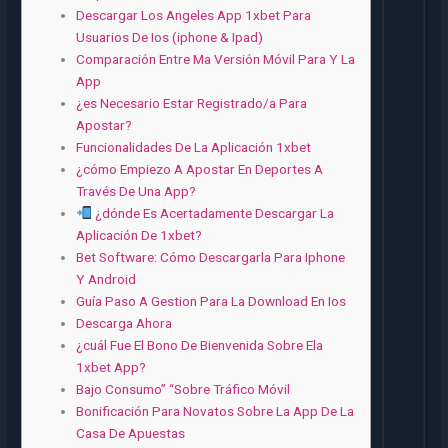
Descargar Los Angeles App 1xbet Para
Usuarios De Ios (iphone & Ipad)
Comparación Entre Ma Versión Móvil Para Y La
App
¿es Necesario Estar Registrado/a Para
Apostar?
Funcionalidades De La Aplicación 1xbet
¿cómo Empiezo A Apostar En Deportes A
Través De Una App?
¿dónde Es Acertadamente Descargar La
Aplicación De 1xbet?
Bet Software: Cómo Descargarla Para Iphone
Y Android
Guía Paso A Gestion Para La Download En Ios
Descarga Ahora
¿cuál Fue El Bono De Bienvenida Sobre Ela
1xbet App?
Bajo Consumo” “Sobre Tráfico Móvil
Bonificación Para Novatos Sobre La App De La
Casa De Apuestas