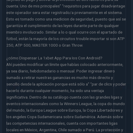
cuenta. Uno de mis principales” “requisitos para jugar disadvantage
este operador sera estar registrado/a previamernte en el sistema.
Esto es tomado como una medicion de seguridad, puesto que así se
garantiza el cumplimiento de las leyes durante parte de qualquer
miembro involucrado. Similar a lo o qual ocurre con el apartado de
fútbol, están la mayoría de los circuitos trouble importar si son ATP
250, ATP 500, MASTER 1000 o Gran Throw.
¿cómo Dispensar La 1xbet App Para Ios Con Android?
Ahí puedes modificar un límite que habías colocado anteriormente,
ya sea diario, hebdomadario o mensual. Poder ingresar dinero
sumado a retirar nuestras ganancias es mucho más directo y
sencillo desde la aplicación porque está sólo a” “par de clics y poder
hacerlo durante cualquier momento, ha sido una ventaja
significativa. Dentro de su catálogo cuenta con las grandes ligas y
eventos internacionales como la Winners League, la copa do mundo
del mundo, la Europa League sobre Europa, la Copa Libertadores y
los angeles Copa Sudamericana sobre Sudamérica. Además sobre
las competencias internacionales, cuenta con importantes ligas
locales en México, Argentina, Chile sumado a Perú. La protección y