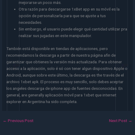
mejorarse un poco más.
Otra razón para descargarse 1xBet app en su móvil es la
opción de personalizarla para que se ajuste a tus
necesidades.
Sin embargo, el usuario puede elegir qué cantidad utilizar pra
realizar sus jugadas en este manipulador.
También está disponible en tiendas de aplicaciones, pero
recomendamos la descarga a partir de nuestra página afin de
garantizar que obtienes la versión más actualizada. Para obtener
acceso a la aplicación, solo é só con tener algun dispositivo Apple o
Android, aunque sobre este último, la descarga es the través de el
archivo 1xbet apk. El proceso es muy sencillo, solo debes aceptar
los angeles descarga de iphone app de fuentes desconocidas. En
general, are generally aplicación móvil para 1xbet que internet
explorer en Argentina ha sido completa.
←
Previous Post
Next Post
→