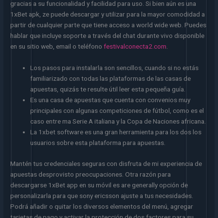
gracias a su funcionalidad y facilidad para uso. Si bien aún es una
1xBet apk, ze puede descargar y utilizar para la mayor comodidad a
partir de cualquier parte que tiene acceso a world wide web. Puedes
hablar que incluye soporte a través del chat durante vivo disponible
en su sitio web, email o teléfono
festivalconecta2.com
.
Los pasos para instalarla son sencillos, cuando si no estás
familiarizado con todas las plataformas de las casas de
apuestas, quizás te resulte útil leer esta pequeña guía.
Es una casa de apuestas que cuenta con convenios muy
principales con algunas competiciones de fútbol, como es el
caso entre ma Serie A italiana y la Copa de Naciones africana.
La 1xbet software es una gran herramienta para los dos los
usuarios sobre esta plataforma para apuestas.
Mantén tus credenciales seguras con disfruta de mi experiencia de
apuestas desprovisto preocupaciones. Otra razón para
descargarse 1xBet app en su móvil es are generally opción de
personalizarla para que sony ericsson ajuste a tus necesidades.
Podrá añadir o quitar los diversos elementos del menú, agregar
tarjetas de pago y activar la protección de dos factores para su