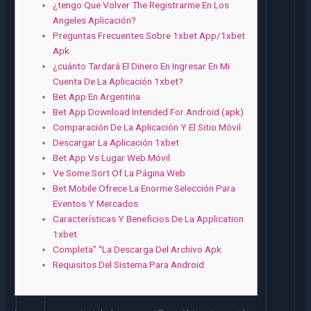
¿tengo Que Volver The Registrarme En Los
Angeles Aplicación?
Preguntas Frecuentes Sobre 1xbet App/1xbet
Apk
¿cuánto Tardará El Dinero En Ingresar En Mi
Cuenta De La Aplicación 1xbet?
Bet App En Argentina
Bet App Download Intended For Android (apk)
Comparación De La Aplicación Y El Sitio Móvil
Descargar La Aplicación 1xbet
Bet App Vs Lugar Web Móvil
Ve Some Sort Of La Página Web
Bet Mobile Ofrece La Enorme Selección Para
Eventos Y Mercados
Características Y Beneficios De La Application
1xbet
Completa” “La Descarga Del Archivo Apk
Requisitos Del Sistema Para Android