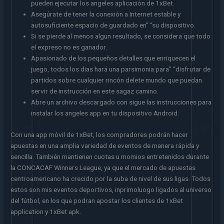
pueden ejecutar los angeles aplicación de 1xBet.
Asegúrate de tener la conexión a Internet estable y
autosuficiente espacio de guardado en” “su dispositivo.
Si se pierde al menos algun resultado, se considera que todo
el expreso no es ganador.
Apasionado de los pequeños detalles que enriquecen el
juego, todos los dias hará una parsimonia para” “disfrutar de
partidos sobre cualquier rincón delete mundo que puedan
servir de instrucción en este sagaz camino.
Abre un archivo descargado con sigue las instrucciones para
instalar los angeles app en tu dispositivo Android.
Con una app móvil de 1xBet, los compradores podrán hacer
apuestas en una amplia variedad de eventos de manera rápida y
sencilla. También mantienen cuotas u momios entretenidos durante
la CONCACAF Winners League, ya que el mercado de apuestas
centroamericano ha crecido por la suba de nivel de sus ligas. Todos
estos son mis eventos deportivos, inprimoluogo ligados al universo
del fútbol, en los que podran apostar los clientes de 1xBet
application y 1xBet apk.