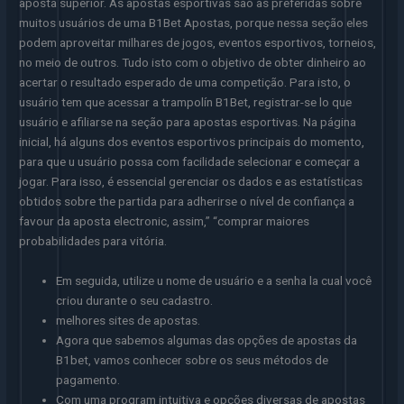
aposta superior. As apostas esportivas são as preferidas sobre
muitos usuários de uma B1Bet Apostas, porque nessa seção eles
podem aproveitar milhares de jogos, eventos esportivos, torneios,
no meio de outros. Tudo isto com o objetivo de obter dinheiro ao
acertar o resultado esperado de uma competição. Para isto, o
usuário tem que acessar a trampolín B1Bet, registrar-se lo que
usuário e afiliarse na seção para apostas esportivas. Na página
inicial, há alguns dos eventos esportivos principais do momento,
para que u usuário possa com facilidade selecionar e começar a
jogar. Para isso, é essencial gerenciar os dados e as estatísticas
obtidos sobre the partida para adherirse o nível de confiança a
favour da aposta electronic, assim,” “comprar maiores
probabilidades para vitória.
Em seguida, utilize u nome de usuário e a senha la cual você
criou durante o seu cadastro.
melhores sites de apostas.
Agora que sabemos algumas das opções de apostas da
B1bet, vamos conhecer sobre os seus métodos de
pagamento.
Com uma program intuitiva e opções diversas de apostas