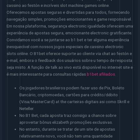
cassino ao festón e incríveis slot machine games online.
Oferecemos apostas seguras e divertidas para todos, fornecendo
navegação simples, promoções emocionantes e game responsável.
Em nossa plataforma, segurança electronic igualdade oferecem uma
experiência de apostas segura, emocionante electronic gratificante.
Convidamos você a se juntarse ao b1 bet e ter alguma experiência
inesquecível com nossos jogos especiais de cassino electronic
slots online. O B1bet oferece suporte ao cliente via chat ao festón e
e-mail, embora o feedback dos usuários sobre u tempo de resposta
seja misto. A função de talk ao vivo está disponível no internet site e
é mais interessante para consultas rápidas
b1bet afiliados
.
Os jogadores brasileiros podem fazer uso de Pix, Boleto
Bancário, criptomoedas, cartões para crédito/débito
(Visa/MasterCard) at the carteiras digitais asi como Skrill e
Neteller.
No B1 Bet, cada aposta traz consigo a chance sobre
aproveitar bônus elizabeth promoções exclusivas.
No entanto, durante se tratar de um site de apostas
relativamente novo, você não tem uma quantidade