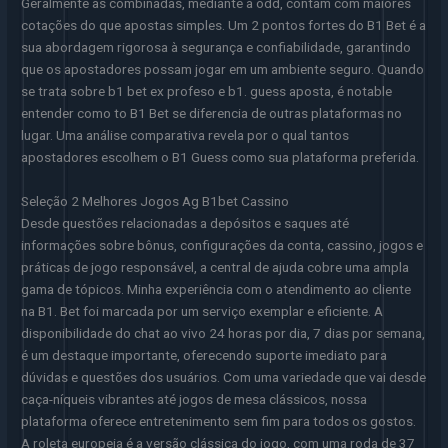
Geralmente as combinadas, mediante a odd, contam com maiores
cotações do que apostas simples. Um 2 pontos fortes do B1 Bet é a
sua abordagem rigorosa à segurança e confiabilidade, garantindo
que os apostadores possam jogar em um ambiente seguro. Quando
se trata sobre b1 bet ex profeso e b1. guess aposta, é notable
entender como to B1 Bet se diferencia de outras plataformas no
lugar. Uma análise comparativa revela por o qual tantos
apostadores escolhem o B1 Guess como sua plataforma preferida.
Seleção 2 Melhores Jogos Ag B1bet Cassino
Desde questões relacionadas a depósitos e saques até
informações sobre bônus, configurações da conta, cassino, jogos e
práticas de jogo responsável, a central de ajuda cobre uma ampla
gama de tópicos. Minha experiência com o atendimento ao cliente
na B1. Bet foi marcada por um serviço exemplar e eficiente. A
disponibilidade do chat ao vivo 24 horas por dia, 7 dias por semana,
é um destaque importante, oferecendo suporte imediato para
dúvidas e questões dos usuários. Com uma variedade que vai desde
caça-níqueis vibrantes até jogos de mesa clássicos, nossa
plataforma oferece entretenimento sem fim para todos os gostos.
A roleta europeia é a versão clássica do jogo, com uma roda de 37