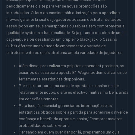
periodicamente o site para ver se novas promoções são
introduzidas. O faro do cassino mhh otimização para aparelhos
móveis garante la cual os jogadores possam desfrutar de todos
esses jogos em seus smartphones ou tablets sem comprometer a
qualidade systems a funcionalidade. Seja girando os rolos de um
caça-níqueis ou desafiando um crupiê no black jack, o Cassino
B1bet oferece uma variedade emocionante e variada de
entretenimento os quais atrai uma ampla variedade de jogadores.
Além disso, pra realizarem palpites cependant precisos, os
usuários da casa para aposta B1 Wager podem utilizar since
ferramentas estatísticas disponíveis.
Por se tratar para uma casa de apostas e cassino online
relativamente novos, o site es efectivo muitíssimo bem, ainda
em conexões remotas.
Para isso, é essencial gerenciar os informações e as
estatísticas obtidos sobre a partida para adherirse o nível de
confiança a benefit da aposta e, assim,” “comprar maiores
probabilidades sobre vitória.
Pensando em quem quer dar por lá, preparamos um guia