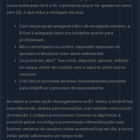
casas numeradas de 0 a 36. Caracteriza-se por ter apenas um único
zero (0), o que reduz a vantagem da casa.
Com sua program amigável e libro de navegação intuitivo, a
B1bet é adequada tanto pra iniciantes quanto para
profissionais.
Nós o encorajamos a conferir cependant empresas de
apostas no Brasil por meio deste website link.
Ou possa ser, abrir” “sua conta, depositar, apostar, solicitar
um saque, entrar em contato com o suporte, entre outros
recursos.
O B1 Bet proporciona diversas funcionalidades pensadas
para simplificar u processo de expresamente.
Ao explorar a new seção de pagamentos na B1. Guess, é notável tua
importância não apenas para transações, mas também como ponto
de inserção 2 códigos promocionais. Durante os depósitos, é
possível aplicar os códigos promocionais oferecidos pela casa.
Existem centenas de cassinos online acessíveis hoje em dia, e novos
estão sendo adicionados um tempo todo.