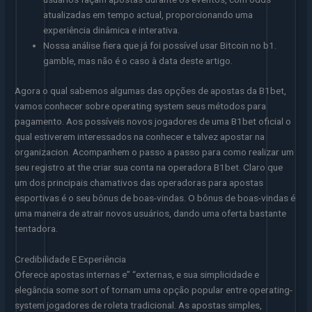
atualizadas em tempo actual, proporcionando uma
experiência dinâmica e interativa.
Nossa análise fiera que já foi possível usar Bitcoin no b1.
gamble, mas não é o caso à data deste artigo.
Agora o qual sabemos algumas das opções de apostas da B1bet,
vamos conhecer sobre operating system seus métodos para
pagamento. Aos possíveis novos jogadores de uma B1bet oficial o
qual estiverem interessados na conhecer e talvez apostar na
organizacion. Acompanhem o passo a passo para como realizar um
seu registro at the criar sua conta na operadora B1bet. Claro que
um dos principais chamativos das operadoras para apostas
esportivas é o seu bônus de boas-vindas. O bônus de boas-vindas é
uma maneira de atrair novos usuários, dando uma oferta bastante
tentadora.
Credibilidade E Experiência
Oferece apostas internas e” “externas, e sua simplicidade e
elegância some sort of tornam uma opção popular entre operating-
system jogadores de roleta tradicional. As apostas simples,