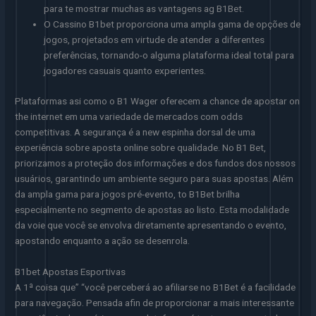
para te mostrar muchas as vantagens ag B1Bet.
O Cassino B1bet proporciona uma ampla gama de opções de
jogos, projetados em virtude de atender a diferentes
preferências, tornando-o alguma plataforma ideal total para
jogadores casuais quanto experientes.
Plataformas asi como o B1 Wager oferecem a chance de apostar on
the internet em uma variedade de mercados com odds
competitivas. A segurança é a new espinha dorsal de uma
experiência sobre aposta online sobre qualidade. No B1 Bet,
priorizamos a proteção dos informações e dos fundos dos nossos
usuários, garantindo um ambiente seguro para suas apostas. Além
da ampla gama para jogos pré-evento, to B1Bet brilha
especialmente no segmento de apostas ao listo. Esta modalidade
da voie que você se envolva diretamente apresentando o evento,
apostando enquanto a ação se desenrola.
B1bet Apostas Esportivas
A 1ª coisa que” “você perceberá ao afiliarse no B1Bet é a facilidade
para navegação. Pensada afin de proporcionar a mais interessante