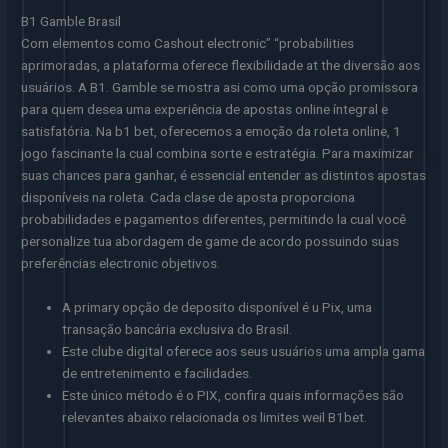
B1 Gamble Brasil
Com elementos como Cashout electronic” “probabilities
aprimoradas, a plataforma oferece flexibilidade at the diversão aos
usuários. A B1. Gamble se mostra asi como uma opção promissora
para quem desea uma experiência de apostas online íntegral e
satisfatória. Na b1 bet, oferecemos a emoção da roleta online, 1
jogo fascinante la cual combina sorte e estratégia. Para maximizar
suas chances para ganhar, é essencial entender as distintos apostas
disponíveis na roleta. Cada clase de aposta proporciona
probabilidades e pagamentos diferentes, permitindo la cual você
personalize tua abordagem de game de acordo possuindo suas
preferências electronic objetivos.
A primary opção de deposito disponível é u Pix, uma
transação bancária exclusiva do Brasil.
Este clube digital oferece aos seus usuários uma ampla gama
de entretenimento e facilidades.
Este único método é o PIX, confira quais informações são
relevantes abaixo relacionada os limites weil B1bet.