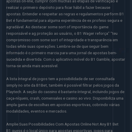
apostas on-line, cumprir com muchas as etapas de verificação e
realizar o primeiro depósito para ficar hábil a fazer because
apostas. Entender e respeitar as regras e regulamentos perform B1
Bet é fundamental para alguma experiência de ex profeso segura e
agradável. Ao destacar some sort of importância do game
responsável e ag proteção ao usuário, o B1 Wager reforça” “teu
compromisso com some sort of integridade e transparência em
todas while suas operações. Lembre-se de que seguir bem
informado é o primeiro marcia para uma jornal de apostas bem-
sucedida e divertida. Com o aplicativo móvel do B1 Gamble, apostar
torna-se ainda mais acessível.
A lista íntegral de jogos tem a possibilidade de ser consultada
simply no site da B1Bet, também é possível filtrar pelos jogos da
Playtech. A seção do cassino é bastante íntegral, incluindo jogos de
caça-níqueis, crash, comensales e casino ao vivo. Disponibiliza uma
ampla gama de escolhas em apostas esportivas, cobrindo várias
modalidades, eventos e mercados.
Amplie Suas Possibilidades Com Apostas Online Not Any B1 Bet
B1 guess é o local único para apostas esportivas, jogos para