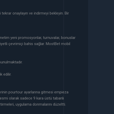
tekrar onaylayın ve indirmeyi bekleyin. Bir
etim yeni promosyonlar, turnuvalar, bonuslar
yetli çevrimiçi bahis sağlar. MostBet mobil
 sunulmaktadır.
 edilir.
inin pourtour ayarlarına gitmesi empieza
 resmi olarak sadece 9 kara üstü tabanlı
ştirmeleri, uygulama donmalarını düzeltti.