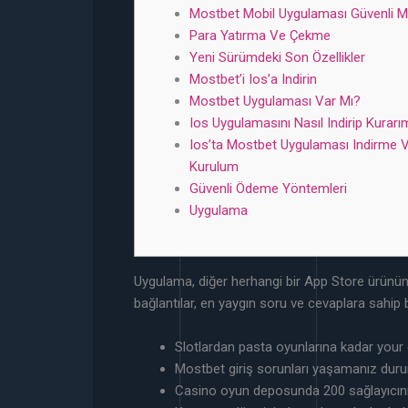
Mostbet Mobil Uygulaması Güvenli M
Para Yatırma Ve Çekme
Yeni Sürümdeki Son Özellikler
Mostbet’i Ios’a Indirin
Mostbet Uygulaması Var Mı?
Ios Uygulamasını Nasıl Indirip Kurarı
Ios’ta Mostbet Uygulaması Indirme 
Kurulum
Güvenli Ödeme Yöntemleri
Uygulama
Uygulama, diğer herhangi bir App Store ürününe
bağlantılar, en yaygın soru ve cevaplara sahip 
Slotlardan pasta oyunlarına kadar your 
Mostbet giriş sorunları yaşamanız duru
Casino oyun deposunda 200 sağlayıcının