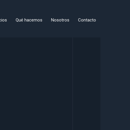
cios
Qué hacemos
Nosotros
Contacto