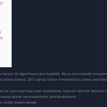
i?
m
Ve
 benzer bir algoritmaya göre başlatılır. Ayrıca ana menüde konuşma ara
bir bölüm bulunur. 2007 yılında Türkiye Parlamentosu online casinoları
ex tür oyuncuya hitap eden içeriklerimiz, heyecan verici bir deneyim 
munda destek seçeneklerinden yararlanabilirsiniz.
 slotları bulunmaktadır.