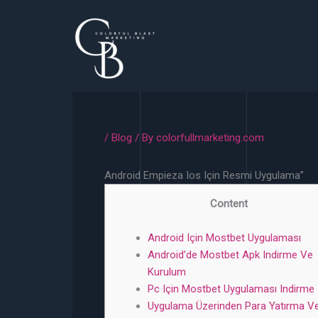
Skip
to
content
/
Blog
/ By
colorfullmarketing.com
Android Empieza Ios Için Resmi Uygulama”
Content
Android Için Mostbet Uygulaması
Android’de Mostbet Apk Indirme Ve
Kurulum
Pc Için Mostbet Uygulaması Indirme
Uygulama Üzerinden Para Yatırma V