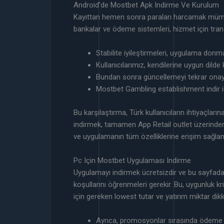
Android’de Mostbet Apk Indirme Ve Kurulum
Kayıttan hemen sonra paraları harcamak mümkün
bankalar ve ödeme sistemleri, hizmet için transf
Stabilite iyileştirmeleri, uygulama donmal
Kullanıcılarımız, kendilerine uygun dilde 
Bundan sonra güncellemeyi tekrar onayl
Mostbet Gambling establishment indir iş
Bu karşılaştırma, Türk kullanıcıların ihtiyaçla
indirmek, tamamen App Retail outlet üzerinden y
ve uygulamanın tüm özelliklerine erişim sağlanı
Pc Için Mostbet Uygulaması Indirme
Uygulamayı indirmek ücretsizdir ve bu sayfadan 
koşullarını öğrenmeleri gerekir. Bu, uygunluk k
için gereken lowest tutar ve yatırım miktar dik
Ayrıca, promosyonlar sırasında ödeme yö