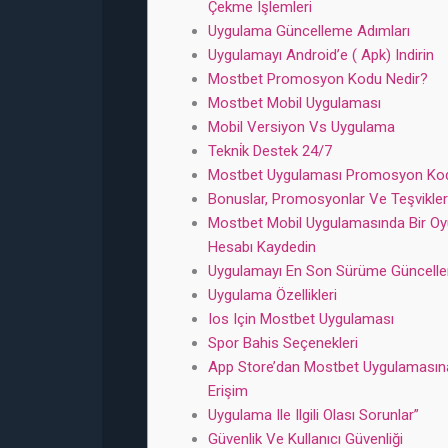
Çekme Işlemleri
Uygulama Güncelleme Adımları
Uygulamayı Android’e ( Apk) Indirin
Mostbet Promosyon Kodu Nedir?
Mostbet Mobil Uygulaması
Mobil Versiyon Vs Uygulama
Tekni̇k Destek 24/7
Mostbet Uygulaması Promosyon Ko
Bonuslar, Promosyonlar Ve Teşvikler
Mostbet Mobil Uygulamasında Bir O
Hesabı Kaydedin
Uygulamayı En Son Sürüme Güncell
Uygulama Özellikleri
Ios Için Mostbet Uygulaması
Spor Bahis Seçenekleri
App Store’dan Mostbet Uygulamasın
Erişim
Uygulama Ile Ilgili Olası Sorunlar”
Güvenlik Ve Kullanıcı Güvenliği