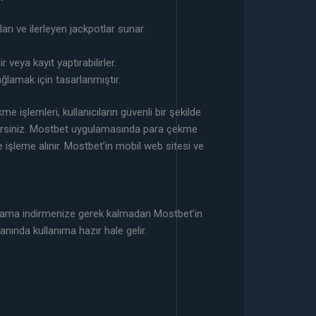
ı ve ilerleyen jackpotlar sunar.
eya kayıt yaptırabilirler.
ğlamak için tasarlanmıştır.
e işlemleri, kullanıcıların güvenli bir şekilde
bilirsiniz. Mostbet uygulamasında para çekme
e işleme alınır. Mostbet’in mobil web sitesi ve
gulama indirmenize gerek kalmadan Mostbet’in
ında kullanıma hazır hale gelir.