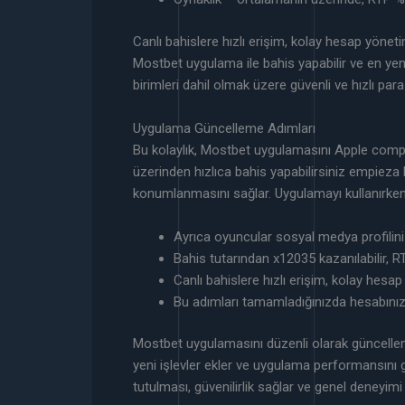
Canlı bahislere hızlı erişim, kolay hesap yöneti
Mostbet uygulama ile bahis yapabilir ve en yeni
birimleri dahil olmak üzere güvenli ve hızlı pa
Uygulama Güncelleme Adımları
Bu kolaylık, Mostbet uygulamasını Apple comp
üzerinden hızlıca bahis yapabilirsiniz empieza
konumlanmasını sağlar. Uygulamayı kullanırken 
Ayrıca oyuncular sosyal medya profilini 
Bahis tutarından x12035 kazanılabilir, R
Canlı bahislere hızlı erişim, kolay hesa
Bu adımları tamamladığınızda hesabınız 
Mostbet uygulamasını düzenli olarak güncelle
yeni işlevler ekler ve uygulama performansını g
tutulması, güvenilirlik sağlar ve genel deneyi