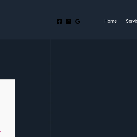
Home
Servi
e