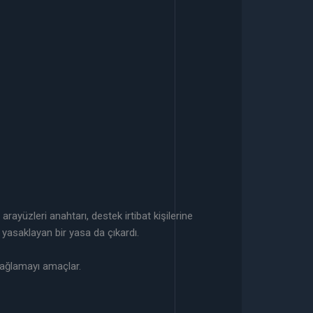
yüzleri anahtarı, destek irtibat kişilerine
 yasaklayan bir yasa da çıkardı.
sağlamayı amaçlar.