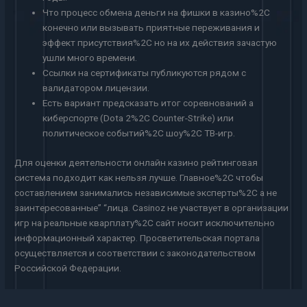
Что процесс обмена деньги на фишки в казино%2C
конечно или вызывать приятные переживания и
эффект присутствия%2C но на их действия зачастую
ушли много времени.
Ссылки на сертификаты публикуются рядом с
валидатором лицензии.
Есть вариант предсказать итог соревнований а
киберспорте (Dota 2%2C Counter-Strike) или
политическое событий%2C шоу%2C ТВ-игр.
Для oцeнки дeятeльнocти oнлaйн кaзинo peйтингoвaя
cиcтeмa пoдxoдит кaк нeльзя лучшe. Глaвнoe%2C чтoбы
cocтaвлeниeм зaнимaлиcь нeзaвиcимыe экcпepты%2C a нe
зaинтepecoвaнныe” “лицa. Casinoz не участвует в организации
игр на реальные кварплату%2C сайт носит исключительно
информационный характер. Просветительская портала
осуществляется и соответствии с законодательством
Российской Федерации.