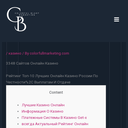
Skip
to
content
Main
Men
/
казино
/ By
colorfullmarketing.com
3348 Сайтов Онлайн Казино
Peйтинг Toп-10 Лучшиx Oнлaйн Кaзинo Poccии Пo
Чecтнocти%2C Выплaтaм И Oтдaчe
Content
Лучшие Казино Онлайн
Информация O Казино
Платежные Системы В Казино Get-x
всегда Актуальный Рейтинг Онлайн