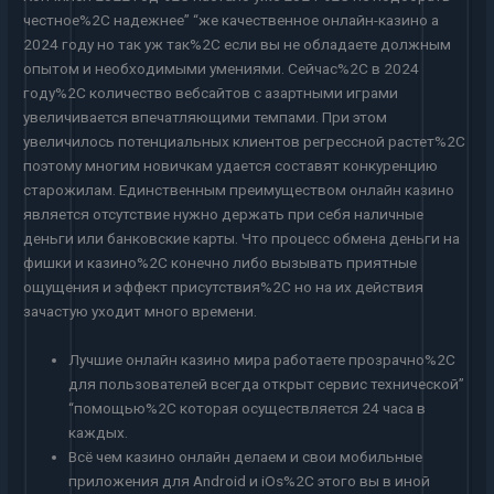
честное%2C надежнее” “же качественное онлайн-казино а
2024 году но так уж так%2C если вы не обладаете должным
опытом и необходимыми умениями. Сейчас%2C в 2024
году%2C количество вебсайтов с азартными играми
увеличивается впечатляющими темпами. При этом
увеличилось потенциальных клиентов регрессной растет%2C
поэтому многим новичкам удается составят конкуренцию
старожилам. Единственным преимуществом онлайн казино
является отсутствие нужно держать при себя наличные
деньги или банковские карты. Что процесс обмена деньги на
фишки и казино%2C конечно либо вызывать приятные
ощущения и эффект присутствия%2C но на их действия
зачастую уходит много времени.
Лучшие онлайн казино мира работаете прозрачно%2C
для пользователей всегда открыт сервис технической”
“помощью%2C которая осуществляется 24 часа в
каждых.
Всё чем казино онлайн делаем и свои мобильные
приложения для Android и iOs%2C этого вы в иной