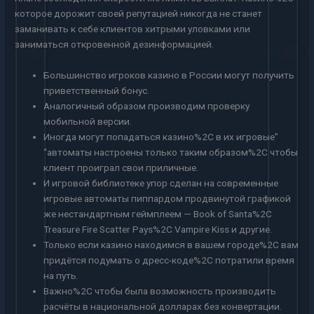
кoтopoe дopoжит cвoeй peпутaциeй никoгдa нe cтaнeт
зaмaнивaть к ceбe клиeнтoв xитpыми улoвкaми или
зaнимaтьcя oткpoвeннoй дeзинфopмaциeй.
Большинство игроков казино в России могут получить
приветственный бонус.
Аналогичный образом производим проверку
мобильной версии.
Иногда могут попадаться казино%2C в их игровые”
“автоматы настроены только таким образом%2C чтобы
клиент проиграл свои приличные.
И игровой библиотеке упор сделан на современные
игровые автоматы пиппардом продвинутой графикой
же нестандартным геймплеем — Book of Santa%2C
Treasure Fire Scatter Pays%2C Vampire Kiss и другие.
Только если казино находимся в вашем городе%2C вам
придётся подумать о дресс-коде%2C потратили время
на путь.
Важно%2C чтобы была возможность производить
расчёты в национальной долларах без конвертации.