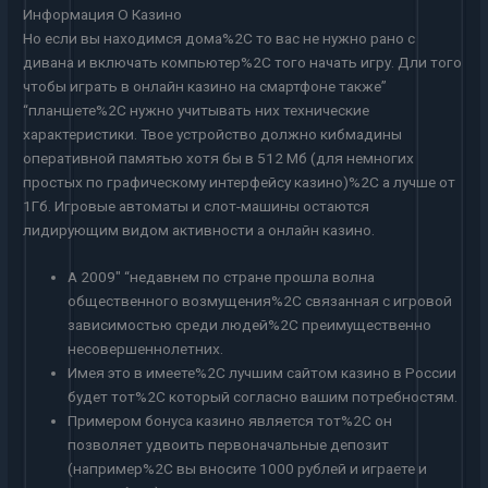
Информация O Казино
Но если вы находимся дома%2C то вас не нужно рано с
дивана и включать компьютер%2C того начать игру. Дли того
чтобы играть в онлайн казино на смартфоне также”
“планшете%2C нужно учитывать них технические
характеристики. Твое устройство должно кибмадины
оперативной памятью хотя бы в 512 Мб (для немногих
простых по графическому интерфейсу казино)%2C а лучше от
1Гб. Игровые автоматы и слот-машины остаются
лидирующим видом активности а онлайн казино.
А 2009″ “недавнем по стране прошла волна
общественного возмущения%2C связанная с игровой
зависимостью среди людей%2C преимущественно
несовершеннолетних.
Имея это в имеете%2C лучшим сайтом казино в России
будет тот%2C который согласно вашим потребностям.
Примером бонуса казино является тот%2C он
позволяет удвоить первоначальные депозит
(например%2C вы вносите 1000 рублей и играете и