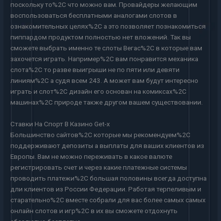
поскольку то%2C что можно вам. Провайдеры желающим
воспользоваться бесплатными аналогами слотов в
ознакомительных целях%2C а это позволяет познакомиться
пиппардом продуктом полностью нет вложений. Так вы
сможете выбрать именно те слоты Вегас%2C в которые вам
захочется играть. Например%2C вам понравится механика
слота%2C то разве выигрыши не по пяти или девяти
линиям%2C а судя всем 243. А может вам будут интересно
играть и слот%2C дизайн его основан на комиксах%2C
машинах%2C природе также другом вашем существовании.
Ставки На Спорт В Казино Get-x
Большинство сайтов%2C которые мы рекомендуем%2C
поддерживают депозиты а выплаты для ваших клиентов из
Европы. Вам не можно переживать в какое валюте
регистрировать счет и через какие платежные системы
проводить платежи%2C большая половины всегда доступна
дли клиентов из России Федерации. Работая терпеливым и
старательно%2C вместе собрали для вас более самых самых
онлайн слотов и игр%2C в их вы сможете отдохнуть