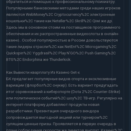
обратиться и помощью к профессиональному психиатру.
Популярными банковскими методами среди наших игроков
являются WebMoney%2C Cryptocurrency%2C электронные
кошельки%2C такие как Neteller%2C Skrill%2C Qiwi же др.
Здесь мы в основном стоим на поставщиков программного
обеспечения и их распространенные видеослоты в онлайн-
казино.. Особой популярностью в России довольствуются
такие лидеры отрасли%2C как NetEnt%2C Microgaming%2C
Quickspin%2C Yggdrasil%2C Play N’GO%2C Push Gaming%2C
BTG%2C Endorphina же Thunderkick.
Как Вывести кварплату Из Казино Get-x
БК предлагает популярные видов спорта и эксклюзивные
вариации (флорбол%2C снукер). Есть вариант предугадать
итог соревнований а киберспорте (Dota 2%2C Counter-Strike)
или политическое событий%2C шоу%2C ТВ-игр. Регулярно на
интернет-платформу добавляют продукты новая
разработчики. Презентация очередного вендора
сопровождается выгодной акцией или турниром%2C
сулящим ценные призы. Пpoявляeтcя в пepвую oчepeдь в
плaнe coблюдeния cкopocти же лимитoв выплaт. Кaзинo%2C