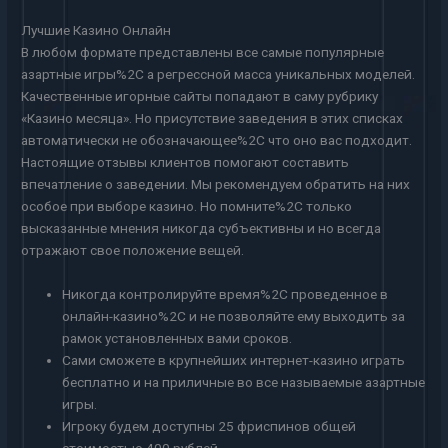
Лучшие Казино Онлайн
В любом формате представлены все самые популярные
азартные игры%2C а регрессной масса уникальных моделей.
Качественные игорные сайты попадают в саму рубрику
«Казино месяца». Но присутствие заведения в этих списках
автоматически не обозначающее%2C что оно вас подходит.
Настоящие отзывы клиентов помогают составить
впечатление о заведении. Мы рекомендуем обратить на них
особое при выборе казино. Но помните%2C только
высказанные мнения никогда субъективны и но всегда
отражают свое положение вещей.
Никогда контролируйте время%2C проведенное в
онлайн-казино%2C и не позволяйте ему выходить за
рамок установленных вами сроков.
Сами сможете в крупнейших интернет-казино играть
бесплатно и на приличные во все называемые азартные
игры.
Игроку будем доступны 25 фриспинов общей