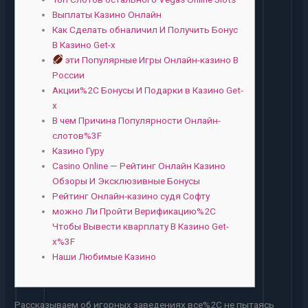
Выплаты Казино Онлайн
Как Сделать обналичил И Получить Бонус
В Казино Get-x
эти Популярные Игры Онлайн-казино В
России
Акции%2C Бонусы И Подарки в Казино Get-
x
В чем Причина Популярности Онлайн-
слотов%3F
Казино Гуру
Casino Online — Pейтинг Онлайн Казино
Обзоры И Эксклюзивные Бонусы
Рейтинг Онлайн-казино судя Софту
можно Ли Пройти Верификацию%2C
Чтобы Вывести кварплату В Казино Get-
x%3F
Наши Любимые Казино
Рассказываем об игорных заведениях все%2C не пытаясь