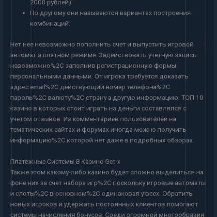
2000 рублей).
По другому они называются вариантах построения
комбинаций.
Нет нее невозможно пополнить счет и выпустить игровой
автомат а платном режиме. Задействовать учетную запись
невозможно%2C заполнив регистрационную формы
персональными данными. От игрока требуется доказать
адрес email%2C действующий номер телефона%2C
пароль%2C валюту%2C страну а другую информацию. ТОП 10
казино в которых стоит играть на деньги составлялся с
учетом отзывов. Из комментариев пользователей на
тематических сайтах и форумах иногда можно получить
информацию%2C которой нет даже в подробных обзорах.
Платежные Системы В Казино Get-x
Также этом какому-либо казино будет сложно выделиться на
фоне них за счёт набора игр%2C поскольку игровые автоматы
и слоты%2C в основном%2C одинаковая у всех. Обратить
новых игроков и удержать постоянных клиентов помогают
системы начисления бонусов. Среди огромной многообразия