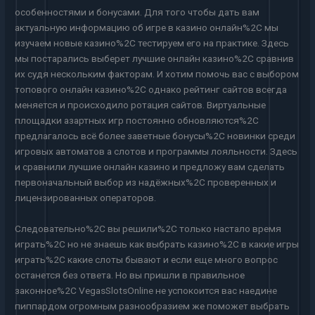
особенностями и бонусами. Для того чтобы дать вам
актуальную информацию об игре в казино онлайн%2C мы
изучаем новые казино%2C тестируем его на практике. Здесь
мы постарались выберет лучшие онлайн казино%2C сравнив
их судя нескольким факторам. И хотим помочь вас с выбором
топового онлайн казино%2C однако рейтинг сайтов всегда
меняется и происходило ротация сайтов. Виртуальные
площадки азартных игр постоянно обновляются%2C
предлагалось всё более заветные бонусы%2C новинки среди
игровых автоматов а слотов и программы лояльности. Здесь
и сравнили лучшие онлайн казино и предложу вам сделать
первоначальный выбор из надёжных%2C проверенных и
лицензированных операторов.
Следовательно%2C вы решили%2C только настало время
играть%2C но не знаешь как выбрать казино%2C в какие игры
играть%2C какие слоты бывают и если еще много вопрос
останется без ответа. Но вы пришли в правильное
законное%2C VegasSlotsOnline не успокоится вас наедине
пиппардом огромным разнообразием же поможет выбрать