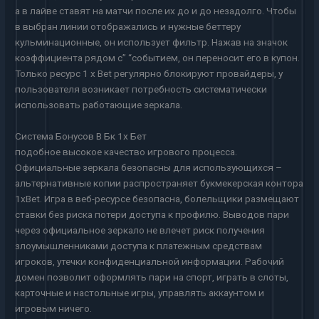
а в лайве ставят на матчи после их до и до незадолго. Чтобы
в выбран линии отображались и нужные беттеру
кульминационные, он использует фильтр. Нажав на значок
коэффициента рядом с” “событием, он переносит его в купон.
Только ресурс 1 x Bet регулярно блокируют провайдеры, у
пользователя возникает потребность систематически
использовать работающие зеркала.
Система Бонусов В Бк 1х Бет
подобное высокое качество игрового процесса.
Официальные зеркала безопасны для использующихся –
альтернативные копии распространяет букмекерская контора
1xBet. Игра в веб-ресурсе безопасна, болельщики размещают
ставки без риска потери доступа к профилю. Выводов пари
через официальное зеркало не влечет риск получения
злоумышленниками доступа к платежным средствам
игроков, утечки конфиденциальной информации. Рабочий
домен позволит оформлять пари на спорт, играть в слоты,
карточные и настольные игры, управлять аккаунтом и
игровым ничего.