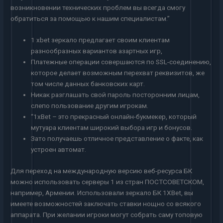
возникновении технических проблем вы всегда смогу
обратиться за помощью к нашим специалистам.”
1 xbet зеркало предлагает своим клиентам
разнообразных вариантов азартных игр,
Платежные операции совершаются по SSL-соединению,
которое делает возможным перехват реквизитов, же
том числе данных банковских карт.
Никак разглашать свой пароль посторонним лицам,
слепо пользование другим игрокам.
“1xBet – это прекрасный онлайн-букмекер, который
мутуара клиентам широкий выбора игр и бонусов.
Зато получаешь отличное представление о факте, как
устроен автомат.
Для переход на международную версию веб-ресурса БК
можно использовать серверы 1 из стран ПОСТСОВЕТСКОМ,
например, Армении. Использовали зеркало БК 1XBet, вы
имеете возможностей заключать ставки нощно со всякого
аппарата. При желании игроки могут собрать саму топовую