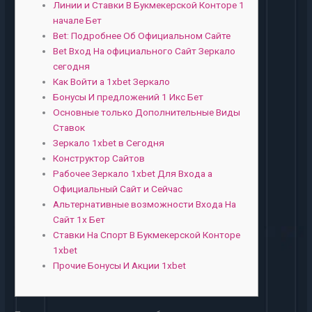
Линии и Ставки В Букмекерской Конторе 1
начале Бет
Bet: Подробнее Об Официальном Сайте
Bet Вход На официального Сайт Зеркало
сегодня
Как Войти а 1xbet Зеркало
Бонусы И предложений 1 Икс Бет
Основные только Дополнительные Виды
Ставок
Зеркало 1xbet в Сегодня
Конструктор Сайтов
Рабочее Зеркало 1xbet Для Входа а
Официальный Сайт и Сейчас
Альтернативные возможности Входа На
Сайт 1х Бет
Ставки На Спорт В Букмекерской Конторе
1xbet
Прочие Бонусы И Акции 1xbet