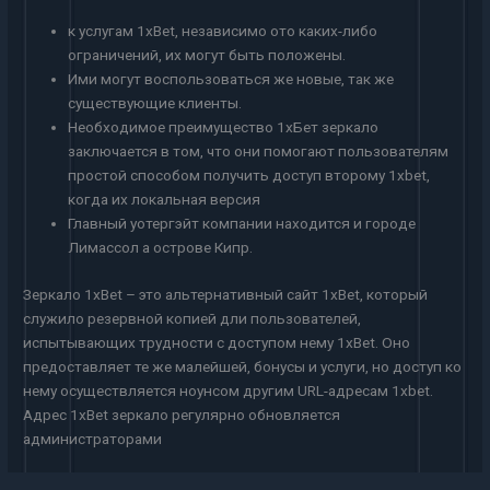
к услугам 1xBet, независимо ото каких-либо
ограничений, их могут быть положены.
Ими могут воспользоваться же новые, так же
существующие клиенты.
Необходимое преимущество 1хБет зеркало
заключается в том, что они помогают пользователям
простой способом получить доступ второму 1xbet,
когда их локальная версия
Главный уотергэйт компании находится и городе
Лимассол а острове Кипр.
Зеркало 1xBet – это альтернативный сайт 1xBet, который
служило резервной копией дли пользователей,
испытывающих трудности с доступом нему 1xBet. Оно
предоставляет те же малейшей, бонусы и услуги, но доступ ко
нему осуществляется ноунсом другим URL-адресам 1xbet.
Адрес 1xBet зеркало регулярно обновляется
администраторами