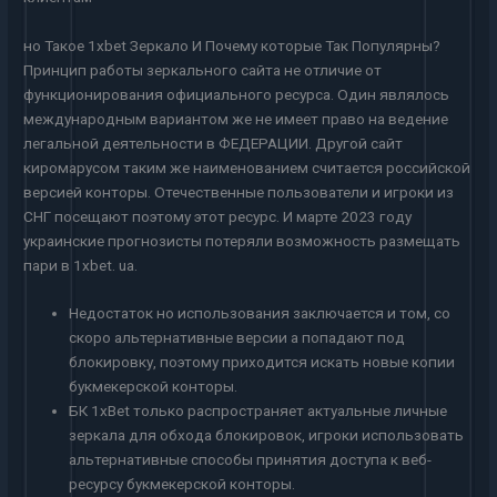
но Такое 1xbet Зеркало И Почему которые Так Популярны?
Принцип работы зеркального сайта не отличие от
функционирования официального ресурса. Один являлось
международным вариантом же не имеет право на ведение
легальной деятельности в ФЕДЕРАЦИИ. Другой сайт
киромарусом таким же наименованием считается российской
версией конторы. Отечественные пользователи и игроки из
СНГ посещают поэтому этот ресурс. И марте 2023 году
украинские прогнозисты потеряли возможность размещать
пари в 1xbet. ua.
Недостаток но использования заключается и том, со
скоро альтернативные версии а попадают под
блокировку, поэтому приходится искать новые копии
букмекерской конторы.
БК 1xBet только распространяет актуальные личные
зеркала для обхода блокировок, игроки использовать
альтернативные способы принятия доступа к веб-
ресурсу букмекерской конторы.