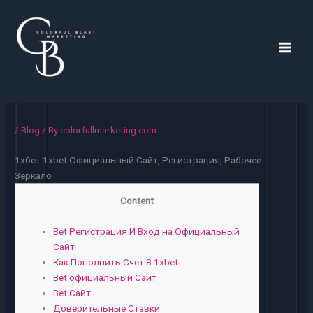
Skip
to
content
Main
Men
/
Blog
/ By
colorfullmarketing.com
1хбет 1xbet Официальный Сайт, Регистрация, Рабочее
Зеркало
Content
Bet Регистрация И Вход на Официальный
Сайт
Как Пополнить Счет В 1xbet
Bet официальный Сайт
Bet Сайт
Доверительные Ставки