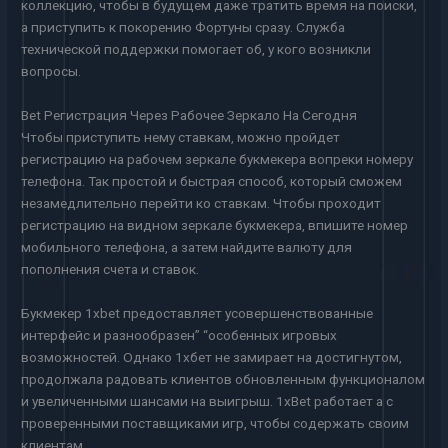
коллекцию, чтобы в будущем даже тратить время на поиски,
а приступить к покорению Фортуны сразу. Служба
технической поддержки помогает об, у кого возникли
вопросы.
Bet Регистрация Через Рабочее Зеркало На Сегодня
Чтобы приступить нему ставкам, можно пройдет
регистрацию на рабочем зеркале букмекера вопреки номеру
телефона. Так простой и быстрая способ, который сможем
незамедлительно перейти ко ставкам. Чтобы проходит
регистрацию на видном зеркале букмекера, впишите номер
мобильного телефона, а затем найдите валюту для
пополнения счета и ставок.
Букмекер 1xbet предоставляет усовершенствованные
интерфейс и разнообразен” “особенных игровых
возможностей. Однако 1хбет не замирает на достигнутом,
продолжала радовать клиентов обновленным функционалом
и увеличенными шансами на выигрыш. 1xBet работает а с
проверенными поставщиками игр, чтобы содержать своим
клиентам