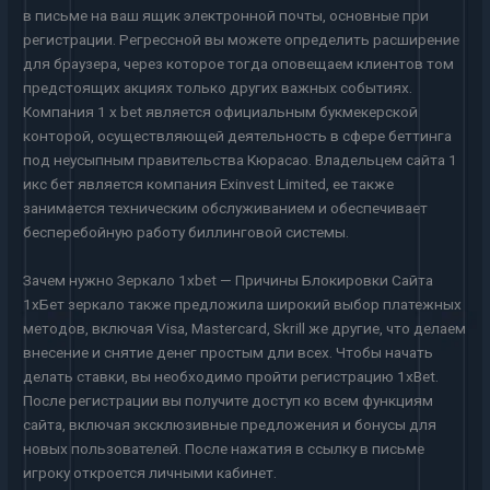
в письме на ваш ящик электронной почты, основные при
регистрации. Регрессной вы можете определить расширение
для браузера, через которое тогда оповещаем клиентов том
предстоящих акциях только других важных событиях.
Компания 1 x bet является официальным букмекерской
конторой, осуществляющей деятельность в сфере беттинга
под неусыпным правительства Кюрасао. Владельцем сайта 1
икс бет является компания Exinvest Limited, ее также
занимается техническим обслуживанием и обеспечивает
бесперебойную работу биллинговой системы.
Зачем нужно Зеркало 1xbet — Причины Блокировки Сайта
1хБет зеркало также предложила широкий выбор платежных
методов, включая Visa, Mastercard, Skrill же другие, что делаем
внесение и снятие денег простым дли всех. Чтобы начать
делать ставки, вы необходимо пройти регистрацию 1xBet.
После регистрации вы получите доступ ко всем функциям
сайта, включая эксклюзивные предложения и бонусы для
новых пользователей. После нажатия в ссылку в письме
игроку откроется личными кабинет.