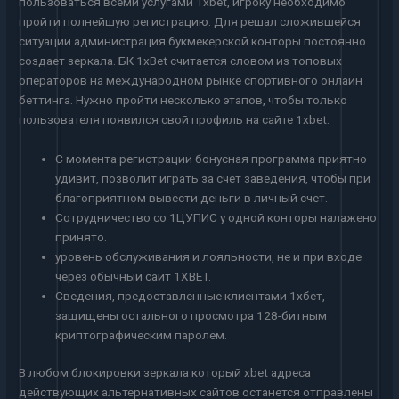
пользоваться всеми услугами 1xbet, игроку необходимо
пройти полнейшую регистрацию. Для решал сложившейся
ситуации администрация букмекерской конторы постоянно
создает зеркала. БК 1xBet считается словом из топовых
операторов на международном рынке спортивного онлайн
беттинга. Нужно пройти несколько этапов, чтобы только
пользователя появился свой профиль на сайте 1xbet.
С момента регистрации бонусная программа приятно
удивит, позволит играть за счет заведения, чтобы при
благоприятном вывести деньги в личный счет.
Сотрудничество со 1ЦУПИС у одной конторы налажено
принято.
уровень обслуживания и лояльности, не и при входе
через обычный сайт 1XBET.
Сведения, предоставленные клиентами 1xбет,
защищены остального просмотра 128-битным
криптографическим паролем.
В любом блокировки зеркала который xbet адреса
действующих альтернативных сайтов останется отправлены