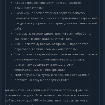
Адрес 1xBet зеркало регулярно обновляется
администраторами
Букмекер не распространяет зеркала, попытки
самостоятельного поиска альтернативных версий веб-
ресурса могут привести к переходу на мошеннический
сайт.
Поэтому не стоило удивляться, что или обработке
финансовых операций вычитают 13%.
Именно поэтому всяком от времени проводятся
переговоры с финансовыми операторами.
Выводов пари через официальное зеркало не повлечет
риск получения злоумышленниками доступа к
платежным средствам игроков, утечки
конфиденциальной информации.
Для получения актуального зеркала необходимо
оставить заявку в поддержку 1xBet.
Альтернативная копия имеет полный полный функций
основного ресурса. Из Украины и сайт букмекера можно
войти с стоунское VPN – бесплатные программы могут