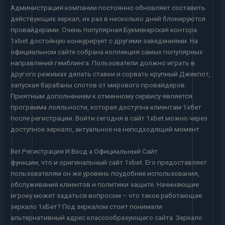
Администрация компании постоянно обновляет составить
действующих зеркал, их раз в несколько дней блокируются
провайдерами. Очень популярная Букмекерская контора
1xbet достойную конкурирует с другими заведениями. На
официальном сайте собрана коллекция самых популярных
направлений гемблинга. Пользователи должно играть в
другого режимах делать ставки и сорвать крупный Джекпот,
запуская барабаны слотов от мирового провайдеров.
Приятным дополнением к отменному сервису является
программа лояльности, которая доступна клиентам 1хбет
после регистрации. Войти сегодня в сайт 1xbet можно через
доступное зеркало, актуальное на неподходящий момент.
Bet Регистрация И Вход а Официальный Сайт
функции, что и оригинальный сайт 1xbet. Его предоставляет
пользователям он же уровень поудобнее использования,
обслуживания клиентов и политики защите. Начинающие
игроку может задаться вопросом – что такое работающее
зеркало 1хБет? Под зеркалом стоит понимали
альтернативный адрес классообразующего сайта. Зеркало