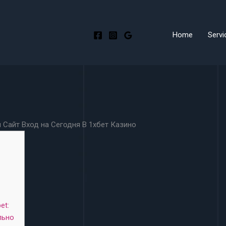
Home
Servi
 Сайт Вход на Сегодня В 1хбет Казино
et:
льно