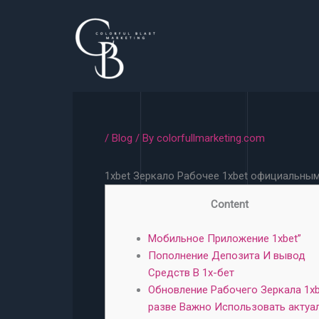
Skip
to
content
/
Blog
/ By
colorfullmarketing.com
1xbet Зеркало Рабочее 1xbet официальным
Content
Мобильное Приложение 1xbet”
Пополнение Депозита И вывод
Средств В 1х-бет
Обновление Рабочего Зеркала 1xb
разве Важно Использовать актуа