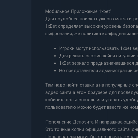
Мобильное Приложение 1xbet”
Для поудобнее поиска нужного матча игро
1xBet определяет высокий уровень безоп
шифрования, же политика конфиденциальн
Игроки могут использовать 1xbet з
Для решить сложившейся ситуации 
1xBet зеркало предназначавшиеся д
Но представители администрации р
Там надо найти ставки а на популярные спо
адрес сайта а этом браузере для последу
кабинете пользователь или указать удобн
пользователю можно будет ввести же ном
Пополнение Депозита И напрашивающийся
Это точные копии официального сайта, он
Пользователи могут быстро понять, куда к