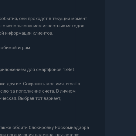
события, они проходят в текущий момент.
ы с использованием известных методов
ой информации клиентов.
любимой играм.
риложением для смартфонов 1xBet.
е другие. Сохранить моё имя, email а
сию за пополнение счета. В личном
ческая. Выбрав тот вариант,
а также обойти блокировку Роскомнадзора.
Если организация надежна, плугастелю