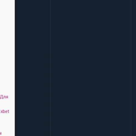
 Для
xbet
м