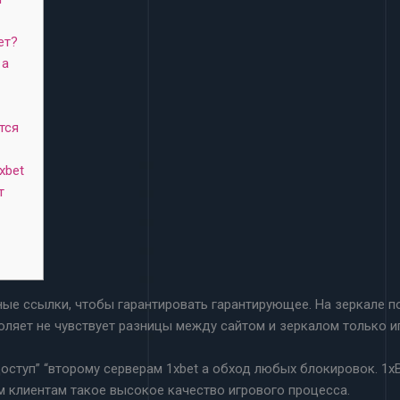
ет?
 а
тся
xbet
т
ые ссылки, чтобы гарантировать гарантирующее. На зеркале по
оляет не чувствует разницы между сайтом и зеркалом только и
оступ” “второму серверам 1xbet а обход любых блокировок. 1x
 клиентам такое высокое качество игрового процесса.