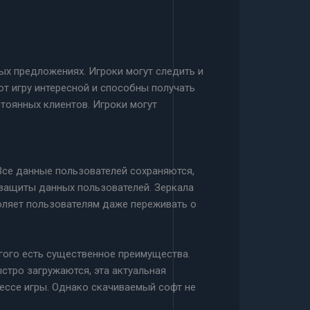
ых предложениях. Игроки могут следить и
т игру интересной и способны получать
тоянных клиентов. Игроки могут
Все данные пользователей сохраняются,
 защиты данных пользователей. Зеркала
оляет пользователям даже переживать о
гого есть существенное преимущества.
стро загружаются, эта актуальная
ессе игры. Однако скачиваемый софт не