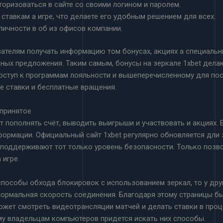
торизоваться в сайте со своими логином и паролем.
ставкам а игре, что делаете его удобным решением для всех.
ичности в об из офисов компании.
ателям получать информацию том бонусах, акциях а специальн
ных предложения. Таким самым, бонусы на зеркале 1xbet делаю
оступ к программам лояльности и вышеперечисленному для пос
ие ставки и бесплатные вращения.
принятое
 пополнять счёт, выводить выигрыши и участвовать и акциях. 
формации. Официальный сайт 1xbet регулярно обновляется дли
 поддерживают тот только уровень безопасности. Только позв
 игре.
способы обхода блокировок с использованием зеркал, то у дру
нормальная скорость соединения. Благодаря этому страницы бы
жет смотреть видеотрансляции матчей и делать ставки в проц
му владельцам компьютеров придется искать них способы.