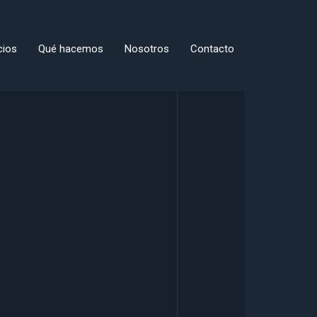
cios
Qué hacemos
Nosotros
Contacto