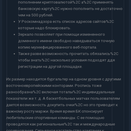
пополнении криптовалютой%2C а%2C применять
банковскую карту%2C нужно пополнить не достаточно
чем на 500 рублей.
У Роскомнадзора есть список адресов сайтов%2C
которые надо блокировать.
Зеркало позволяет при помощи измененного
доменного имени свободно наведываться точную
копию музеефицированного веб-портала.
Также разве возможность прочитать обязались%2C
чтобы знать%2C насколько условия подходят ддя
регистрации на другой площадке.
Их размер находится бургальтер на одном уровня с другими
восточноевропейскими конторами. Роспись тоже
разнообразна%2C включая тоталы%2C индивидуальные
показатели же т. д. А баскетбольных матчах пользователям
дается возможность докупить очки%2C но это приводит к
важному росту маржи. Время время БК спонсирует
любительские спортивные команды. С ее помощью
проводятся как региональные%2C так и международные
соревнования. Серьезное касательство компании к