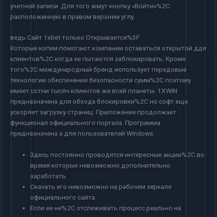
учетной записи. Для того жмут кнопку «Войти»%2C
расположенную в правом верхнем углу.
ведь Сайт 1xbet только Открывается%3F
Которые копии помогают компании оставаться открытой ддя
клиентов%2C когда ее пытаются заблокировать. Кроме
того%2C международный бренд использует передовые
технологии обеспечения безопасности сумм%2C поэтому
имеет сотни тысяч клиентов же всей планеты. 1XWIN
предназначена для обхода блокировки%2C но софт еще
ускоряет загрузку страниц. Приложение продолжает
функционал официального портала. Программа
предназначена а для пользователей Windows.
Здесь постоянно проводятся интересные акции%2C во
время которых невозможно дополнительно
заработать.
Скачать его невозможно на рабочем зеркале
официального сайта.
Если ее не%2C отслеживать процесс реально на