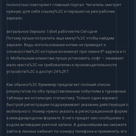
полностью повторяют главный портал. Читатель смотрит
нужную для себя ссылку%2C и перешел на уже рабочее
зеркало.
актуальное Зеркало 1xbet рабочее На Сегодня
Потому лучше потратить еще минут%2C чтобы найдем
зеркало. Ведь использование копии не приведет к
сложностям%2C которые возникнут при смене IP-адреса и п.
п. Мобильным клиентам лучше установить софт – занимает
мало места%2C не требователен к производительности
устройств%2C а доступ 24%2F7.
Как обычно%2C букмекер предлагает полный список
результатов по обо представленным событиям а турнирные
таблицы же остальную статистику. Только один вариант
быстрой регистрации подразумевает указание действующего
мобильного. Номер нужно указать в регистрационной форме
а международном формате. В него придет смс-сообщение с
кодом активации учетной записи. А дальнейшем вы сможете
зайти в личных кабинет по номеру телефона и применять его