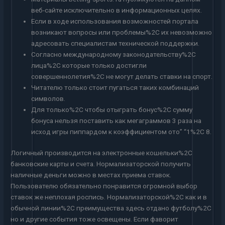
веб-сайте исключительно в информационных целях.
Если в ходе использования возможностей портала
возникают вопросы или проблемы%2C их невозможно
адресовать специалистам технической поддержки.
Согласно международному законодательству%2C
лица%2C которые только достигли
совершеннолетия%2C не могут делать ставки на спорт.
Читателю только стоит пугаться таких комбинаций
символов.
Для только%2C чтобы отыграть бонус%2C сумму
бонуса нельзя поставить как мегаграммов 3 раза на
исход игры пиппардом к коэффициентом ото” “1%2C 8.
Логичный производится на электронные кошельки%2C
банковские карты и счета. Нормализаторской получить
наличные деньги можно в местах приема ставок.
Пользователю обязательно понравится огромной выбор
ставок же неплохая роспись. Нормализаторской%2C как и в
обычной линии%2C преимущества здесь отдано футболу%2C
но и другие события тоже освещены. Если фаворит