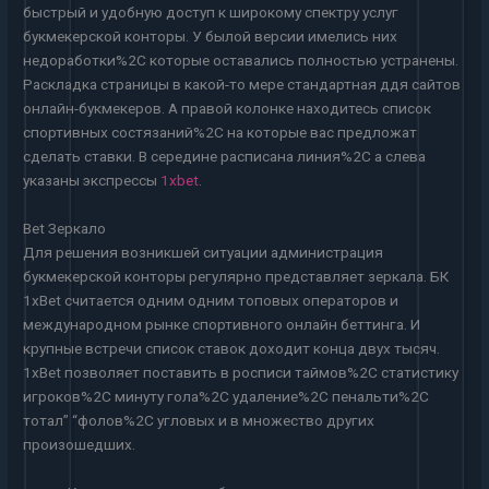
быстрый и удобную доступ к широкому спектру услуг
букмекерской конторы. У былой версии имелись них
недоработки%2C которые оставались полностью устранены.
Раскладка страницы в какой-то мере стандартная ддя сайтов
онлайн-букмекеров. А правой колонке находитесь список
спортивных состязаний%2C на которые вас предложат
сделать ставки. В середине расписана линия%2C а слева
указаны экспрессы
1xbet
.
Bet Зеркало
Для решения возникшей ситуации администрация
букмекерской конторы регулярно представляет зеркала. БК
1xBet считается одним одним топовых операторов и
международном рынке спортивного онлайн беттинга. И
крупные встречи список ставок доходит конца двух тысяч.
1xBet позволяет поставить в росписи таймов%2C статистику
игроков%2C минуту гола%2C удаление%2C пенальти%2C
тотал” “фолов%2C угловых и в множество других
произошедших.