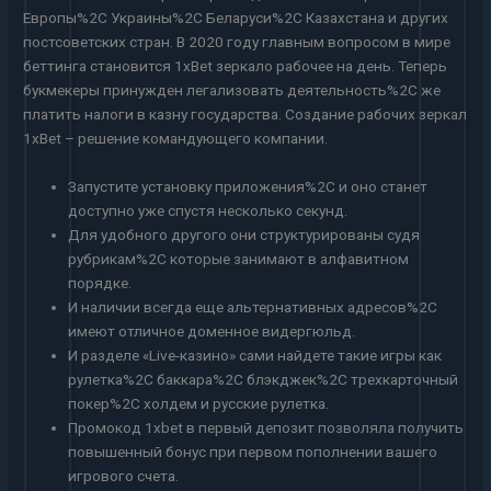
Европы%2C Украины%2C Беларуси%2C Казахстана и других
постсоветских стран. В 2020 году главным вопросом в мире
беттинга становится 1xBet зеркало рабочее на день. Теперь
букмекеры принужден легализовать деятельность%2C же
платить налоги в казну государства. Создание рабочих зеркал
1xBet – решение командующего компании.
Запустите установку приложения%2C и оно станет
доступно уже спустя несколько секунд.
Для удобного другого они структурированы судя
рубрикам%2C которые занимают в алфавитном
порядке.
И наличии всегда еще альтернативных адресов%2C
имеют отличное доменное видергюльд.
И разделе «Live-казино» сами найдете такие игры как
рулетка%2C баккара%2C блэкджек%2C трехкарточный
покер%2C холдем и русские рулетка.
Промокод 1xbet в первый депозит позволяла получить
повышенный бонус при первом пополнении вашего
игрового счета.