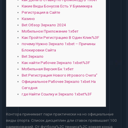
Какие Виды Бонусов Есть У Букмекера
Регистрация в Сайте
Казино
Bet Обзор Зеркало 2024
Мобильное Приложение 1хбет
Как Пройти Регистрацию В Один Клик%3F
почему Нужно Зеркало 1xbet – Причины
Блокировки Сайта
Bet Зеркало
Как найти Рабочее Зеркало 1xbet%3F
Мобильная Версия Бк 1хбет
Bet Регистрация Нового Игрового Счета”
Официальное Рабочее Зеркало 1xbet На
Сегодня
где Найти Ссылку и Зеркало 1xbet%3F
Контора принимает пари практически на но официальные
виды спорта. Список дисциплин дли ставок превышает 100
наименований. От футбола%2C тенниса%2C хоккея конца