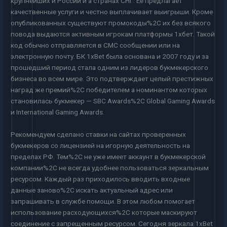
крупнейших и России и а странах СНГ. Ее предлагает
качественные услуги и честно выплачивает выигрыши. Кроме
опубликованных существуют промокоды%2C их без всякого
повода выдаются активным игрокам платформы 1хбет. Такой
код обычно отправляется в СМС сообщении или на
электронную почту. БК 1xBet была основана и 2007 году и за
прошедший период стала одним из лидеров букмекерского
бизнеса во всем мире. Это подтверждает целый престижных
наград же премий%2C победителем а номинантом которых
становилась букмекер — SBC Awards%2C Global Gaming Awards
и International Gaming Awards.
Рекомендуем сделано ставки на сайтах проверенных
букмекеров со лицензией на игорную деятельность на
пределах РФ. Тем%2C не уже имеет аккаунт в букмекерской
компании%2C не всегда удобнее пользоваться зеркальным
ресурсом. Каждый раз приходилось вводить входные
данные заново%2C искать актуальный адрес или
запрашивать в службе помощи. В этом любом помогает
использование расходующихся%2C которые маскируют
соединение с запрещенным ресурсом. Сегодня зеркала 1xBet