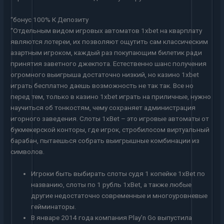
“бонус 100% К Депозиту
“Отдельным видом игровых автоматов 1xbet на кварплату
являются лотереи, их позволяют ощутить сам классическим
азартным игроком, каждый раз покупающим билетик ради
принятия заветного джекпота. Естественно шанс получения
огромного выигрыша достаточно низкий, но казино 1xbet
играть бесплатно даешь возможность не так так. Все но
перед тем, только в казино 1xbet играть на приличные, нужно
научиться об тонкостям, чему сохраняет администрация
игорного заведения. Слоты 1xBet – это игровые автоматы от
букмекерской конторы, где игрок, стробилосом виртуальный
барабан, пытаешься собрать выигрышные комбинации из
символов.
Игроки быть выбирать слоты судя 1 копейке 1xBet по
названию, слоты по 1 рубль 1xBet, а также любые
другие недостаточно современные и многоуровневые
гейминаторы.
В январе 2014 года компания Play’n Go выпустила