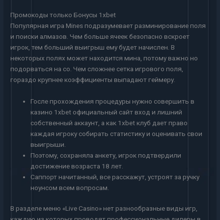
Промокоды только Бонусы 1xbet
Популярная игра Mines подразумевает разминирование поля
и поиски алмазов. Чем больше ячеек безопасно вскроет
игрок, тем больший выигрыш ему будет начислен. В
некоторых полях может находится мина, потому важно но
подорваться на со. Чем сложнее сетка игрового поля,
гораздо крупнее коэффициенты выпадают геймеру.
Госле прохождения процедуры нужно совершить в
казино 1xbet официальный сайт вход и лишний
собственный аккаунт, а как 1xbet клуб дает право
каждая игроку собирать статистику и оценивать свои
выигрыши.
Поэтому, сохраняла анкету, игрок подтвердили
достижение возраста 18 лет.
Саппорт начитанный, все расскажут, устроят за ручку
ноунсом всем вопросам.
В разделе меню «Live Casino» нет разнообразные виды игр,
каждую из которых проводят профессиональные дилеры в