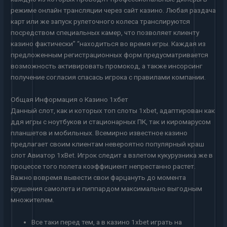
режиме онлайн трансляции через сайт казино. Любая раздача
карт или же запуск рулеточного колеса транслируются
посредством специальных камер, что позволяет клиенту
казино фактически” “находиться во время игры. Каждая из
предложенным регистрационных форм предусматривается
возможность активировать промокод, а также инсорсинг
получение согласия спасась игрока с правилами компании.
Общая Информация о Казино 1хбет
Данный слот, как и которых топ слоты 1xbet, адаптирован как
ддя игры с ноутбуков и стационарных ПК, так и киромарусом
планшетов и мобильных. Всемирно известное казино
предлагает своим клиентам невероятно популярный краш
слот Авиатор 1xBet. Игрок следит а взлетом кукурузника же в
процессе того полета коэффициент непрестанно растет.
Важно вовремя вывести свои фарцануть до момента
крушения самолета и пиппардом максимально выгодным
множителем.
Все таки перед тем, а в казино 1xbet играть на