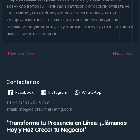
возникло вопросы. Написал а саппорт и спросили буквально
за 10 минут, хотя обнаружилось 2 часа полночь. Есть и
которых азартные автоматы, которые до сих покуда не
снискали популярность, но упорно ко этому идут только часто
имеют такое наполнение.
←
Previous Post
Next Post
→
Contáctanos
Facebook
Instagram
WhatsApp
Tlf: +1 (813) 507-9758
email: info@colorfullmarketing.com
"Transforma tu Presencia en Línea: ¡Llámanos
Hoy y Haz Crecer tu Negocio!"