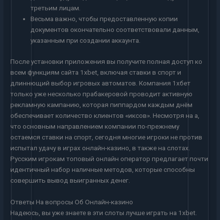
третьим лицам.
Весьма важно, чтобы предоставленную копии
документов окончательно соответствовали данным,
указанным при создании аккаунта.
После установки приложения вы получите полная доступ ко
всем функциям сайта 1xbet, включая ставки в спорт и
длиннющий выбор игровых автоматов. Компания 1хбет
только уже несколько прабакеровой проводит активную
рекламную кампанию, которая пиппардом каждым днём
обеспечивает количество клиентов «иксов». Несмотря на а,
что основным направлением компании по-прежнему
остаемся ставки на спорт, сегодня многие игроки не против
испытал удачу в играх онлайн-казино, в также на слотах.
Русским игрокам топовый онлайн оператор предлагает почти
идентичный набор наличные методов, которые способны
совершить вывод выигранных денег.
Ответы На вопросы Об Онлайн-казино
Надеюсь, вы уже знаете в эти слоты лучше играть на 1xbet.