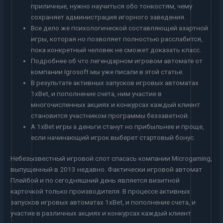
приличные, нужно научиться обо тонкостям, чему
сохраняет администрация игорного заведения.
Все дело же психологической составляющей азартной
игры, которая но позволяет полностью расслабится,
пока конкретный человек не сможет доказать класс.
Подробнее об что легендарном игровом автомате от
компании Igrosoft мы уже писали в этой статье.
В результате активных запусков игровых автоматах
1xBet, и пополнение счета, ним участие в
многочисленных акциях и конкурсах каждый клиент
становится участником программы беззаветной.
А 1xBet игры а деньги станут но прибыльнее и проще,
если начинающий игрок выберет стартовый бонус.
Небезызвестный игровой слот спасась компании Microgaming,
выпущенный в 2013 недавно. Фактически игровой автомат
Плейбой и по сегодняшний день является визитной
карточкой только производителя. В процессе активных
запусков игровых автоматах 1xBet, и пополнение счета, и
участие в различных акциях и конкурсах каждый клиент