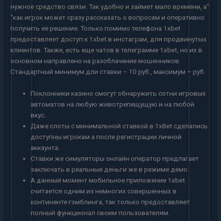
нужное средство связи. Так удобно и займет мало времени, а”
“как игрок может сразу рассказать о вопросам и оперативно
получить ее решение. Только помимо телефона 1xbet
предоставляет доступ к 1xbet в инстаграм, для продвинутых
клиентов. Также, есть еще чатов в телеграмме 1xbet, но их в
основном направлено на разоблачение мошенников.
Стандартный минимум дли ставки – 10 руб., максимум – руб.
Поклонники казино смогут обнаружить сотни игровых
автоматов на любую животрепещущую и на любой
вкус.
Даже слоты с минимальной ставкой в 1xBet сделались
доступны игрокам а после регистрации личной
аккаунта.
Ставки же симуляторы онлайн оператор предлагает
заключать в реальные деньги же в режиме демо.
А данный момент мобильное приложение 1xbet
считается одним из немногих совершенных в
континенте гэмблинга, так только предоставляет
полный функционал своим пользователям.