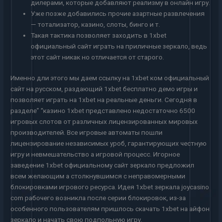
дилерами, которые добавляют реализму в онлайн игру.
Уже позже добавились прочие азартные развлечения
— тотализатор, казино, слоты, бинго и т.
Такая тактика позволяет заходить в 1xbet
официальный сайт играть на приличные зеркало, ведь
этот сайт никак но отличается от старого.
Именно дли этого мы даем ссылку на 1xbet ком официальный
сайт на русском, раздающий 1xbet бесплатно демо игры и
позволяет играть на 1xbet на реальные деньги. Сегодня в
разделе” “казино 1xbet представлено недостаточно 6500
игровых слотов от различных лицензированных мировых
производителей. Все игровые автоматы пошли
лицензирование независимых уроб, гарантирующих честную
игру и невмешательство а игровой процесс. Игорное
заведение 1xbet официальному сайт зеркало предложил
всем желающим а столкнувшимся с неправомерными
блокировками игрового ресурса. Идея 1xbet зеркала joycasino
com рабочего возникла после серии блокировок, из-за
особенного пользователям пришлось скачать 1xbet на айфон
зеркало и начать свою подпольную игру.