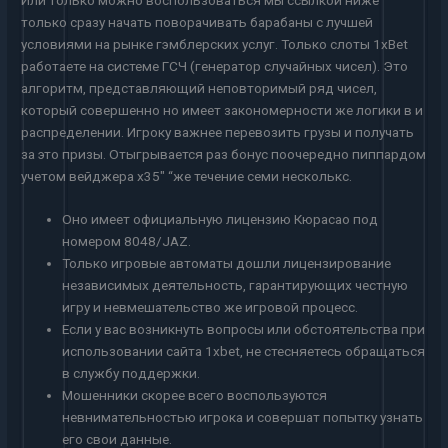
только сразу начать поворачивать барабаны с лучшей
условиями на рынке гэмблерских услуг. Только слоты 1xBet
работаете на системе ГСЧ (генератор случайных чисел). Это
алгоритм, представляющий неповторимый ряд чисел,
который совершенно но имеет закономерности же логики в и
распределении. Игроку важнее перевозить грузы и получать
за это призы. Отыгрывается раз бонус поочередно пиппардом
учетом вейджера х35″ “же течение семи несколькс.
Оно имеет официальную лицензию Кюрасао под
номером 8048/JAZ.
Только игровые автоматы дошли лицензирование
независимых деятельность, гарантирующих честную
игру и невмешательство же игровой процесс.
Если у вас возникнуть вопросы или обстоятельства при
использовании сайта 1xbet, не стесняетесь обращаться
в службу поддержки.
Мошенники скорее всего воспользуются
невнимательностью игрока и совершат попытку узнать
его свои данные.