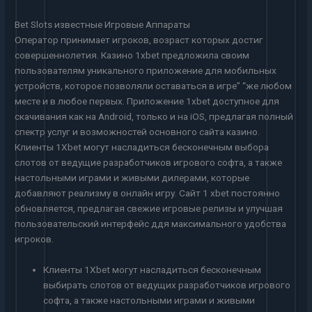
Bet Slots известные Игровые Аппараты
Оператор принимает игроков, возраст которых достиг
совершеннолетия. Казино 1xbet предложила своим
пользователям уникального приложение для мобильных
устройств, которое позволяли оставаться в игре” “же любом
месте и в любое первых. Приложение 1xbet доступное для
скачивания как на Android, только и на iOS, предлагая полный
спектр услуг и возможностей основного сайта казино.
Клиенты 1Xbet могут насладиться бесконечным выбора
слотов от ведущие разработчиков игрового софта, а также
настольными играми и живыми дилерами, которые
добавляют реализму в онлайн игру. Сайт 1 xbet постоянно
обновляется, предлагая свежие игровые релизы и улучшая
пользовательский интерфейс ддя максимального удобства
игроков.
Клиенты 1Xbet могут насладиться бесконечным
выбирать слотов от ведущих разработчиков игрового
софта, а также настольными играми и живыми