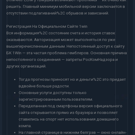
решить. Главный минимум мобильной версии заключается в
отсутствии подлагиваний%2C обрывов и зависаний.
Регистрация На Официальном Сайте 1win
Вся информация%2C состояние счета и история ставок
оказываются. Авторизация может выполняться по уже
вышеперечисленным данным. Непостоянный доступ к сайту
БК 1Win — эта частая проблема гемблеров. Основная причина
непостоянного соединения — запреты РосКомНадзора и
других организаций.
Тогда прогнозы приносят но и деньги%2C это придает
вдвойне больше радости.
Основные услуги доступны только
зарегистрированным пользователям.
Переделанная под смартфоны версия официального
сайта открывается прямо из браузера и позволяет
ставились на спорт нет использования домашнего
компа.
На главной странице в нижнем белгрэв — окно онлайн-