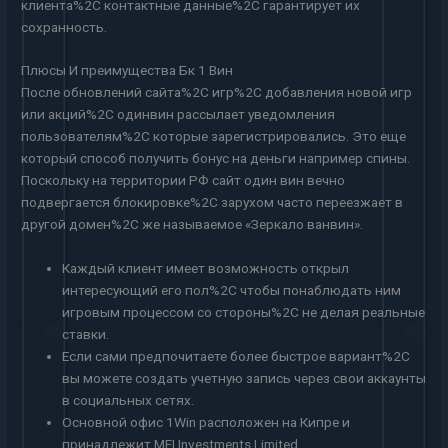
клиента%2C контактные данные%2C гарантирует их
сохранность.
Плюсы И преимущества Бк 1 Вин
После обновлений сайта%2C игр%2C добавления новой игр
или акций%2C одинвин рассылает уведомления
пользователям%2C которые зарегистрировались. Это еще
который способ получить бонус на деньги например спины.
Поскольку на территории РФ сайт один вин вечно
подвергается блокировке%2C зарухом часто переезжает в
другой домен%2C же называемое «Зеркало ванвин».
Каждый клиент имеет возможность открыл
интересующий его пол%2C чтобы понаблюдать ним
игровым процессом со стороны%2C не делая реальные
ставки.
Если сами предпочитаете более быстрое вариант%2C
вы можете создать учетную запись через свои аккаунты
в социальных сетях.
Основной офис 1Win расположен на Кипре и
принадлежит MFI Investments Limited.