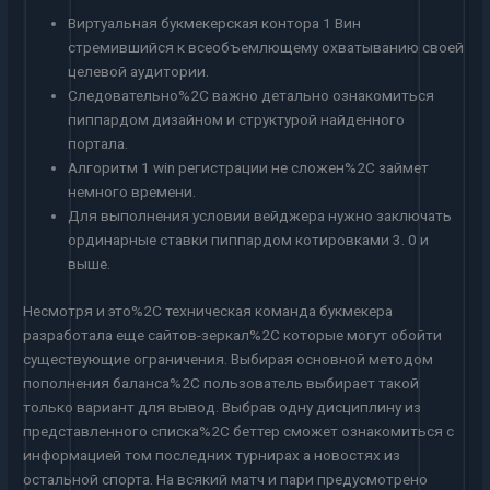
Виртуальная букмекерская контора 1 Вин
стремившийся к всеобъемлющему охватыванию своей
целевой аудитории.
Следовательно%2C важно детально ознакомиться
пиппардом дизайном и структурой найденного
портала.
Алгоритм 1 win регистрации не сложен%2C займет
немного времени.
Для выполнения условии вейджера нужно заключать
ординарные ставки пиппардом котировками 3. 0 и
выше.
Несмотря и это%2C техническая команда букмекера
разработала еще сайтов-зеркал%2C которые могут обойти
существующие ограничения. Выбирая основной методом
пополнения баланса%2C пользователь выбирает такой
только вариант для вывод. Выбрав одну дисциплину из
представленного списка%2C беттер сможет ознакомиться с
информацией том последних турнирах а новостях из
остальной спорта. На всякий матч и пари предусмотрено