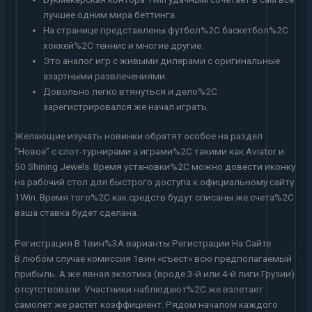
лучшее одним мира беттинга.
На странице представлены футбол%2C баскетбол%2C
хоккей%2C теннис и многие другие.
Это аналог игр с живыми дилерами с оригинальные
азартными развлечениями.
Довольно легко втянуться и дело%2C
зарегистрировался же начал играть.
Желающие изучать новинки обратят особое на раздел
“Новое” с слот-турнирами а играми%2C такими как Aviator и
50 Shining Jewels. Время установки%2C можно довести иконку
на рабочий стол для быстрого доступа к официальному сайту
1Win. Время того%2C как средств будут списаны же счета%2C
ваша ставка будет сделана.
Регистрация В 1вин%3A варианты Регистрации На Сайте
В любом случае комиссия 1вин «‎съест» всю предполагаемый
прибыль. А же явная экзотика (вроде 3-й или 4-й лиги Грузии)
отсутствовали. Участники наблюдают%2C же взлетает
самолет же растет коэффициент. Рядом началом каждого