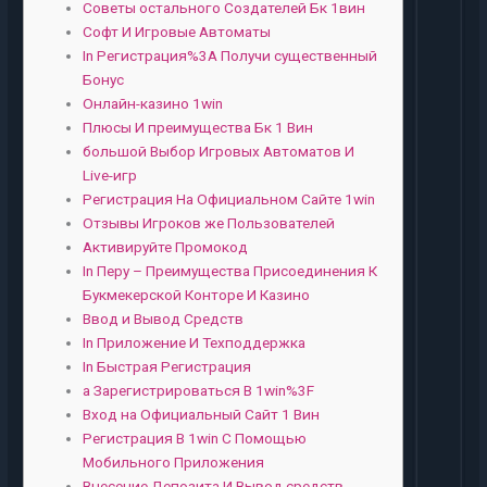
Советы остального Создателей Бк 1вин
Софт И Игровые Автоматы
In Регистрация%3A Получи существенный
Бонус
Онлайн-казино 1win
Плюсы И преимущества Бк 1 Вин
большой Выбор Игровых Автоматов И
Live-игр
Регистрация На Официальном Сайте 1win
Отзывы Игроков же Пользователей
Активируйте Промокод
In Перу – Преимущества Присоединения К
Букмекерской Конторе И Казино
Ввод и Вывод Средств
In Приложение И Техподдержка
In Быстрая Регистрация
а Зарегистрироваться В 1win%3F
Вход на Официальный Сайт 1 Вин
Регистрация В 1win С Помощью
Мобильного Приложения
Внесение Депозита И Вывод средств