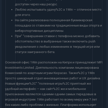
доступен через наш ресурс.
Люблю испытывать удачу%2C а 1Win — отличное место
для этого.
На сайте реализована полноценная букмекерская
площадка со ставками на традиционные виды спорта и
киберспортивные дисциплины.
При” “совершении ставки с телефона можно добавить
обстоятельство в выбранные также включить push
уведомления о любых изменениях в текущей игре или
статусе заигранного бета.
Основной офис 1Win расположен на Кипре и принадлежит MFI
Investments Limited. Деятельность компании лицензирована
Комиссией по азартным играм Кюрасао. Также%2C у 1Win
просто шикарный отдел инновационных работ и UX дизайна.
Новые функции%2C” “полезные игры%2C приятный же
удобный интерфейс — как сайт%2C же и мобильное
приложение являются одними одним самых передовых в
игровой индустрии. 1Win работает по всему миру уже 7 лет
без каких-либо проблем с жизнью. Платформа использует