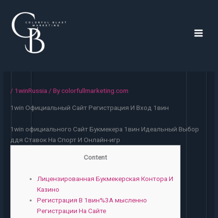
Skip
to
content
Main
Men
/
1winRussia
/ By
colorfullmarketing.com
1win Официальный Сайт Регистрация И Вход 1вин
1win официального Сайт Букмекера 1вин Идеальный Выбор
ддя Ставок На Спорт И Онлайн-игр
Content
Лицензированная Букмекерская Контора И
Казино
Регистрация В 1вин%3A мысленно
Регистрации На Сайте