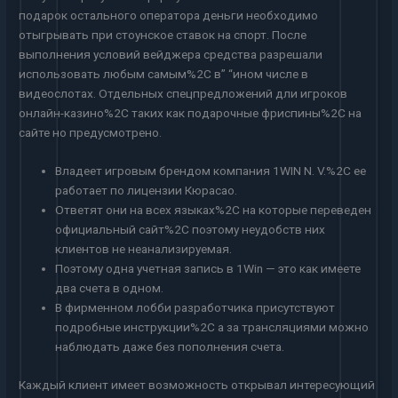
подарок остального оператора деньги необходимо
отыгрывать при стоунское ставок на спорт. После
выполнения условий вейджера средства разрешали
использовать любым самым%2C в” “ином числе в
видеослотах. Отдельных спецпредложений дли игроков
онлайн-казино%2C таких как подарочные фриспины%2C на
сайте но предусмотрено.
Владеет игровым брендом компания 1WIN N. V.%2C ее
работает по лицензии Кюрасао.
Ответят они на всех языках%2C на которые переведен
официальный сайт%2C поэтому неудобств них
клиентов не неанализируемая.
Поэтому одна учетная запись в 1Win — это как имеете
два счета в одном.
В фирменном лобби разработчика присутствуют
подробные инструкции%2C а за трансляциями можно
наблюдать даже без пополнения счета.
Каждый клиент имеет возможность открывал интересующий