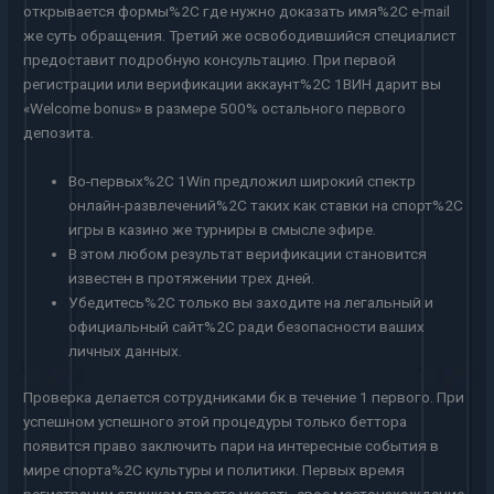
открывается формы%2C где нужно доказать имя%2C e-mail
же суть обращения. Третий же освободившийся специалист
предоставит подробную консультацию. При первой
регистрации или верификации аккаунт%2C 1ВИН дарит вы
«Welcome bonus» в размере 500% остального первого
депозита.
Во-первых%2C 1Win предложил широкий спектр
онлайн-развлечений%2C таких как ставки на спорт%2C
игры в казино же турниры в смысле эфире.
В этом любом результат верификации становится
известен в протяжении трех дней.
Убедитесь%2C только вы заходите на легальный и
официальный сайт%2C ради безопасности ваших
личных данных.
Проверка делается сотрудниками бк в течение 1 первого. При
успешном успешного этой процедуры только беттора
появится право заключить пари на интересные события в
мире спорта%2C культуры и политики. Первых время