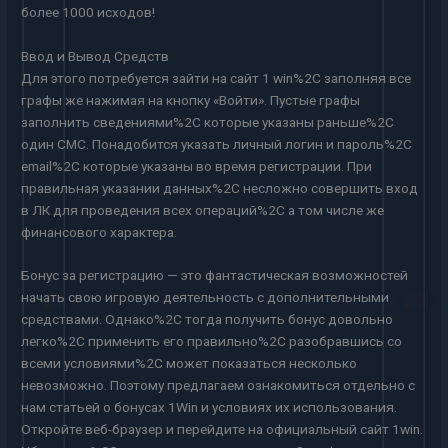
более 1000 исходов!
Ввод и Вывод Средств
Для этого потребуется зайти на сайт 1 win%2C заполняя все
графы же нажимая на кнопку «Войти». Пустые графы
заполнить сведениями%2C которые указаны раньше%2C
один СМС. Понадобится указать личный логин и пароль%2C
email%2C которые указаны во время регистрации. При
правильная указании данных%2C несложно совершить вход
в ЛК для проведения всех операций%2C а том числе же
финансового характера.
Бонус за регистрацию — это фантастическая возможностей
начать свою игровую деятельность с дополнительными
средствами. Однако%2C тогда получить бонус довольно
легко%2C применить его правильно%2C разобравшись со
всеми условиями%2C может показаться несколько
невозможно. Поэтому предлагаем ознакомиться отдельно с
нам статьей о бонусах 1Win и условиях их использования.
Откройте веб-браузер и перейдите на официальный сайт 1win.