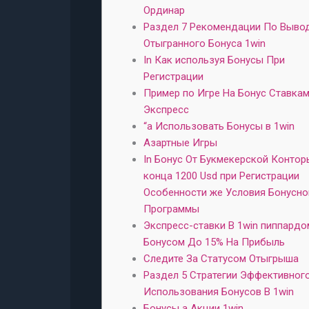
Ординар
Раздел 7 Рекомендации По Выво
Отыгранного Бонуса 1win
In Как используя Бонусы При
Регистрации
Пример по Игре На Бонус Ставка
Экспресс
“а Использовать Бонусы в 1win
Азартные Игры
In Бонус От Букмекерской Контор
конца 1200 Usd при Регистрации
Особенности же Условия Бонусно
Программы
Экспресс-ставки В 1win пиппардо
Бонусом До 15% На Прибыль
Следите За Статусом Отыгрыша
Раздел 5 Стратегии Эффективног
Использования Бонусов В 1win
Бонусы а Акции 1win