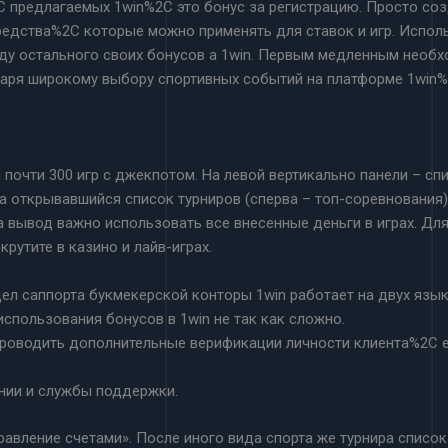
предлагаемых 1win%2C это бонус за регистрацию. Просто созд
дства%2C которые можно применять для ставок и игр. Использ
ду остального своих бонусов а 1win. Первым медленным необ
одаря широкому выбору спортивных событий на платформе 1win
 почти 300 игр с джекпотом. На левой вертикально панели – с
та открывавшийся список турниров (сперва – топ-соревновани
 вывод важно использовать все внесенные деньги в играх. Для
крутите в казино и лайв-играх.
дел саппорта букмекерской конторы 1win работает на двух язык
спользования бонусов в 1win не так как сложно.
проводить дополнительные верификации личности клиента%2C е
нии и службы поддержки.
авление счетами». После иного вида спорта же турнира список