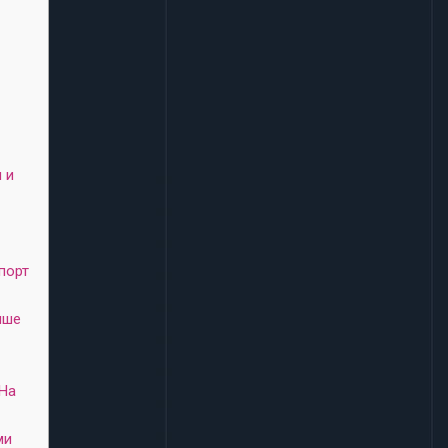
 и
порт
ыше
 На
ми