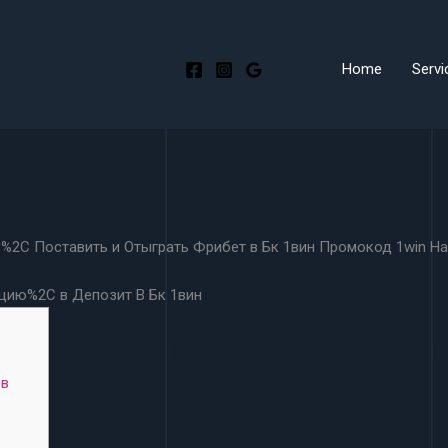
Home
Servi
ь%2C Поставить и Отыграть Фрибет в Бк 1вин Промокод 1win Н
ацию%2C в Депозит В Бк 1вин
ов