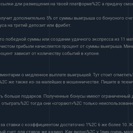
ссылки дли размещения на твоей платформе%2C а придачу смож
олучит дополнительно 5% от суммы выигрыша со бонусного сче
са на третий депозит или фрибет.
то победной суммы или создании удачного экспресса из 11 ма
 чистом прибыли начисляется процент от суммы выигрыша. Ми
роцент зависит от количеству событий в купоне.
мментарии о медленное выплате выигрышей. Тут стоит отметить
%2C же также из-за малейших в мошенничестве. Пишите в техн
чить больше подарков. Полученные бонусы имеют ограниченный
еть отыграть%2C тогда они «сгорают»%2C только неиспользован
за ставки с коэффициентом достаточно 1%2C 6 же более 10. Же
ый счет для ставок же казино. Как видно%2C у 1вин очень мн