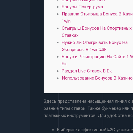
Бонусы Покер-рума
Правила Отыгрыша Бонуса В Кази
1win
Отыгрыш Бонусов На Спортивных
Ставках
Нужно Ли Отыгрывать Бонус На
Экспрессы В 1win%3F
Бонус и Регистрацию На Сайте 1 W
Бк
Раздел Live Ставок В Бк
Использование Бонусов В Казино
Здесь представлена насыщенная линия с
разные типы ставок. Также букмекер или
платежных инструментов. Дли удобства вс
Выберите эффективный%2C укажите 